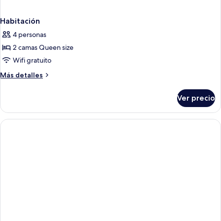
Habitación
4 personas
2 camas Queen size
Wifi gratuito
Más
Más detalles
detalles
sobre
Ver precio
Habitación