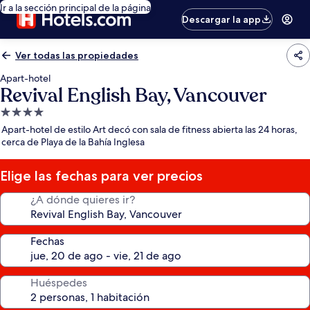
Ir a la sección principal de la página
Descargar la app
Ver todas las propiedades
Apart-hotel
Revival English Bay, Vancouver
Propiedad
de
Apart-hotel de estilo Art decó con sala de fitness abierta las 24 horas,
4.0
cerca de Playa de la Bahía Inglesa
estrellas
Elige las fechas para ver precios
¿A dónde quieres ir?
Fechas
Huéspedes