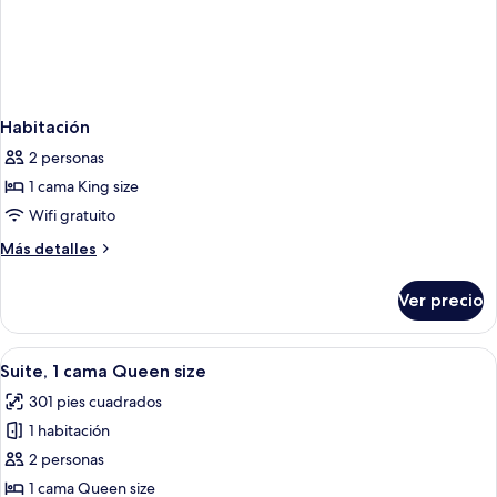
Habitación
2 personas
1 cama King size
Wifi gratuito
Más
Más detalles
detalles
sobre
Ver precio
Habitación
Abrir
Habitación de hotel con cama, una mesa
4
Suite, 1 cama Queen size
todas
301 pies cuadrados
las
1 habitación
fotos
de
2 personas
Suite,
1 cama Queen size