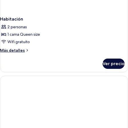
Habitación
2 personas
1 cama Queen size
Wifi gratuito
Más
Más detalles
detalles
sobre
Ver precio
Habitación