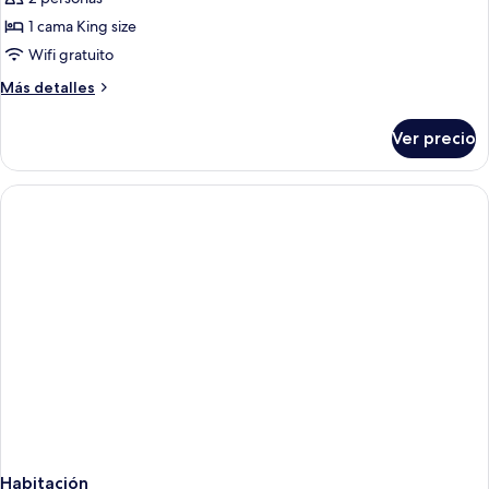
1 cama King size
Wifi gratuito
Más
Más detalles
detalles
sobre
Ver precio
Habitación
Habitación