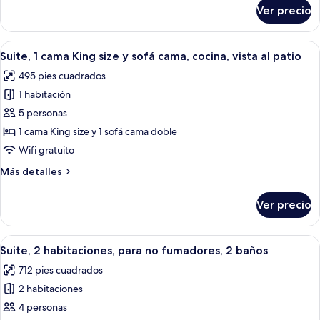
size
sobre
Ver precio
Suite,
y
1
sofá
cama
Abrir
Un dormitorio moderno con una cama g
cama,
7
King
Suite, 1 cama King size y sofá cama, cocina, vista al patio
todas
cocina
size
495 pies cuadrados
y
las
sofá
1 habitación
fotos
cama,
de
5 personas
cocina
Suite,
1 cama King size y 1 sofá cama doble
1
Wifi gratuito
cama
Más
Más detalles
King
detalles
size
sobre
Ver precio
Suite,
y
1
sofá
cama
Abrir
Habitación de hotel moderna con cama, 
cama,
5
King
Suite, 2 habitaciones, para no fumadores, 2 baños
todas
cocina,
size
712 pies cuadrados
y
las
vista
sofá
2 habitaciones
fotos
al
cama,
de
4 personas
patio
cocina,