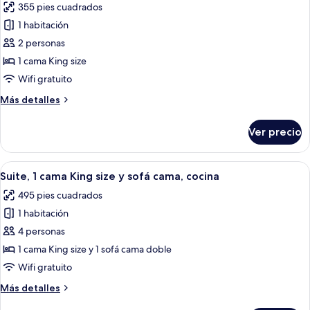
355 pies cuadrados
balcón
las
1 habitación
fotos
de
2 personas
Suite,
1 cama King size
1
Wifi gratuito
cama
Más
Más detalles
King
detalles
size,
sobre
Ver precio
Suite,
para
1
no
cama
Abrir
Una habitación de hotel moderna con 
fumadores,
7
King
Suite, 1 cama King size y sofá cama, cocina
todas
cocina
size,
495 pies cuadrados
para
las
no
1 habitación
fotos
fumadores,
de
4 personas
cocina
Suite,
1 cama King size y 1 sofá cama doble
1
Wifi gratuito
cama
Más
Más detalles
King
detalles