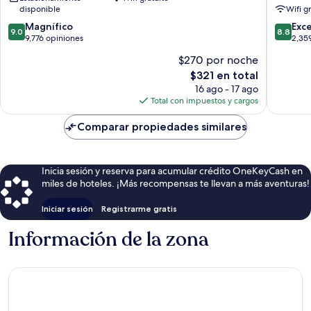
de
Rooftop
disponible
Wifi g
Vancouver
Centro
9.0
8.8
Magnífico
de
Exc
9.0
8.8
de
de
9,776 opiniones
Vancouv
2,35
10,
10,
$270 por noche
Magnífico,
Excelent
El
$321 en total
9,776
2,359
precio
opiniones
opinion
16 ago - 17 ago
actual
Total con impuestos y cargos
es
de
Comparar propiedades similares
$321
Inicia sesión y reserva para acumular crédito OneKeyCash en
miles de hoteles. ¡Más recompensas te llevan a más aventuras!
Iniciar sesión
Registrarme gratis
Información de la zona