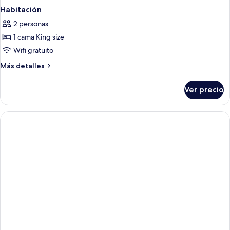
Habitación
2 personas
1 cama King size
Wifi gratuito
Más
Más detalles
detalles
sobre
Ver precio
Habitación