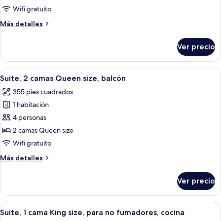
1
Wifi gratuito
cama
Más
Más detalles
Queen
detalles
size
sobre
Ver precio
Suite,
1
cama
Abrir
Habitación de hotel con dos camas, tele
5
Queen
Suite, 2 camas Queen size, balcón
todas
size
355 pies cuadrados
las
1 habitación
fotos
de
4 personas
Suite,
2 camas Queen size
2
Wifi gratuito
camas
Más
Más detalles
Queen
detalles
size,
sobre
Ver precio
Suite,
balcón
2
camas
Abrir
Una habitación de hotel moderna con ca
5
Queen
Suite, 1 cama King size, para no fumadores, cocina
todas
size,