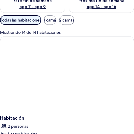
Este fin de semana
Próximo fin de semana
ago 7 - ago 9
ago 14 - ago 16
Filtros
Todas las habitaciones
1 cama
2 camas
disponibles
para
Mostrando 14 de 14 habitaciones
las
habitaciones
Habitación
2 personas