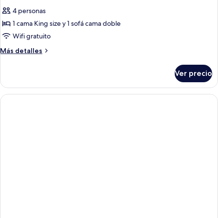
4 personas
1 cama King size y 1 sofá cama doble
Wifi gratuito
Más
Más detalles
detalles
sobre
Ver precio
Habitación