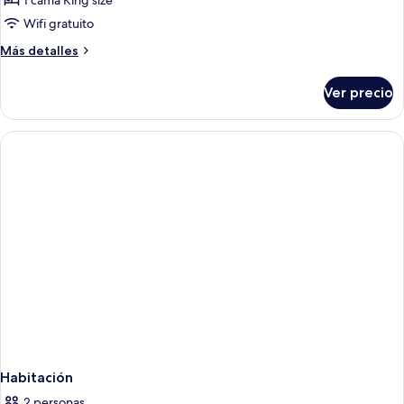
1 cama King size
Wifi gratuito
Más
Más detalles
detalles
sobre
Ver precio
Habitación
Habitación
2 personas