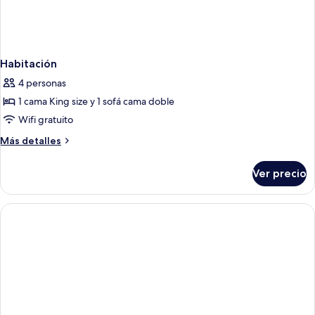
Habitación
4 personas
1 cama King size y 1 sofá cama doble
Wifi gratuito
Más
Más detalles
detalles
sobre
Ver precio
Habitación