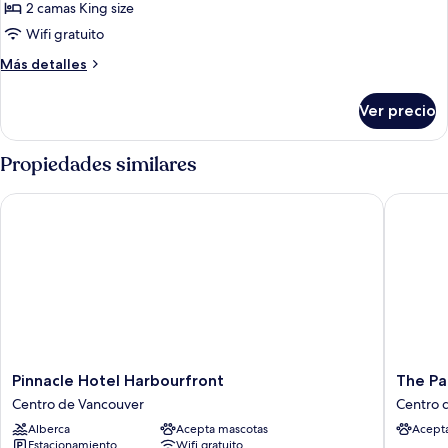
Suite,
vista
2 camas King size
al
2
Wifi gratuito
patio
habitaciones,
Más
Más detalles
para
detalles
no
sobre
Ver precio
Suite,
fumadores,
2
2
habitaciones,
Propiedades similares
baños
para
no
Pinnacle Hotel Harbourfront
The Park
fumadores,
2
baños
Pinnacle
The
Pinnacle Hotel Harbourfront
The Pa
Hotel
Parker
Centro de Vancouver
Centro 
Harbourfront
Hotel
Alberca
Acepta mascotas
Acept
Centro
and
Estacionamiento
Wifi gratuito