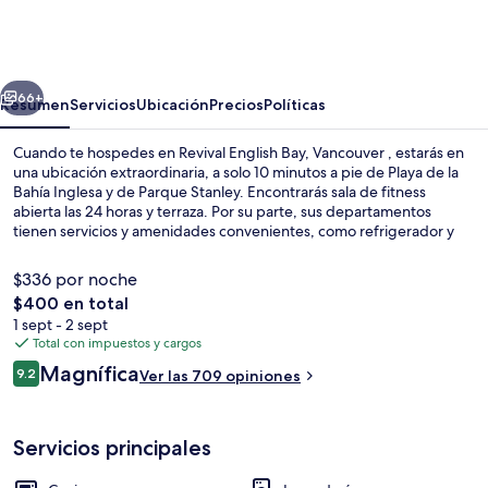
English
Bay,
Vancouver
erior
Siguiente
66+
Resumen
Servicios
Ubicación
Precios
Políticas
Cuando te hospedes en Revival English Bay, Vancouver , estarás en
una ubicación extraordinaria, a solo 10 minutos a pie de Playa de la
Bahía Inglesa y de Parque Stanley. Encontrarás sala de fitness
abierta las 24 horas y terraza. Por su parte, sus departamentos
tienen servicios y amenidades convenientes, como refrigerador y
microondas. Otros visitantes hablan maravillas de las amenidades y
características como la ubicación.
$336 por noche
El
$400 en total
precio
1 sept - 2 sept
Interior
total
Total con impuestos y cargos
es
Opiniones
Magnífica
9.2
Ver las 709 opiniones
de
9.2 de 10,
$400
Servicios principales