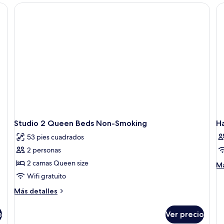
size,
d
ca
para
Q
p
no
si
n
fumadores,
co
f
cocineta
ac
pa
pe
di
pa
n
fu
Studio 2 Queen Beds Non-Smoking
H
53 pies cuadrados
2 personas
2 camas Queen size
M
Má
de
Wifi gratuito
so
Más
Más detalles
Ha
detalles
sobre
o
Ver precio
Studio