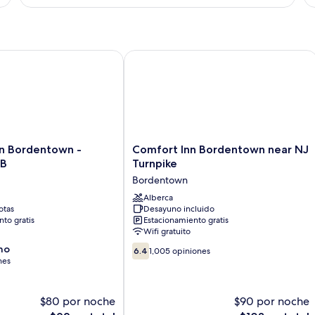
2
Queen
Beds
Non-
Smoking
 Bordentown - McGuire AFB
Comfort Inn Bordentown near NJ Tur
Comfort
nn Bordentown -
Comfort Inn Bordentown near NJ
Inn
FB
Turnpike
Bordentown
Bordentown
near
NJ
Alberca
otas
Desayuno incluido
Turnpike
to gratis
Estacionamiento gratis
Bordentown
Wifi gratuito
6.4
no
6.4
1,005 opiniones
de
nes
10,
1,005
opiniones
$80 por noche
$90 por noche