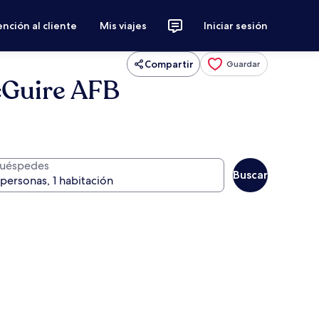
nción al cliente
Mis viajes
Iniciar sesión
Compartir
Guardar
cGuire AFB
uéspedes
Buscar