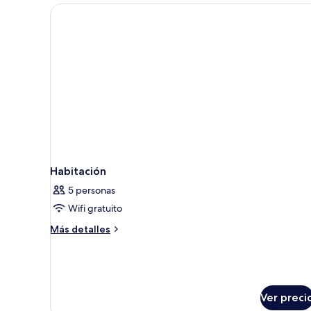
King
size,
para
no
fumadores
Habitación
5 personas
Wifi gratuito
Más
Más detalles
detalles
sobre
Habitación
Ver preci