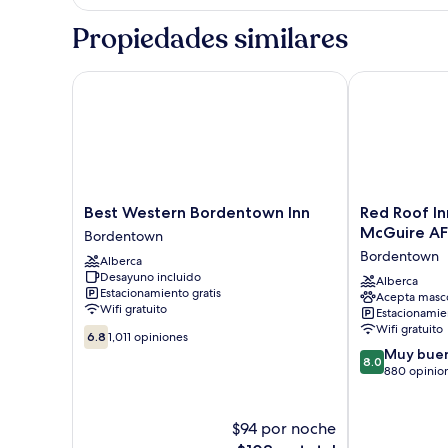
Propiedades similares
Best Western Bordentown Inn
Red Roof Inn
Best
Red
Best Western Bordentown Inn
Red Roof I
Western
Roof
McGuire A
Bordentown
Bordentown
Inn
Bordentown
Alberca
Inn
Bordentown
Desayuno incluido
Bordentown
-
Alberca
Estacionamiento gratis
Acepta masc
McGuire
Wifi gratuito
Estacionamien
AFB
Wifi gratuito
6.8
Bordentown
6.8
1,011 opiniones
de
8.0
Muy bue
8.0
10,
de
880 opinio
1,011
10,
opiniones
Muy
bueno,
$94 por noche
880