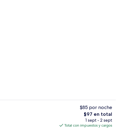
Alberca al aire libre por temporada
$85 por noche
El
$97 en total
precio
1 sept - 2 sept
etera, refrigerador con congelador y microondas
Sala de reuniones
total
Total con impuestos y cargos
es
de