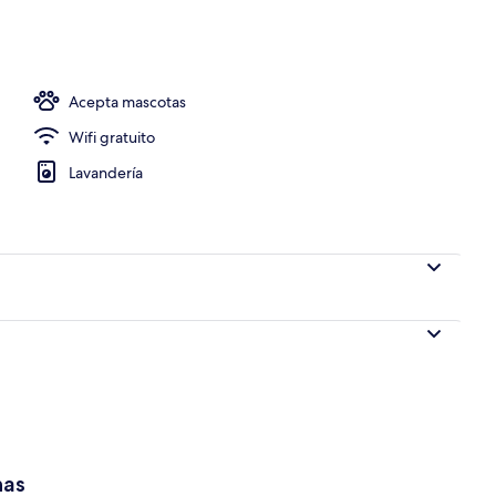
Acepta mascotas
Wifi gratuito
Lavandería
has