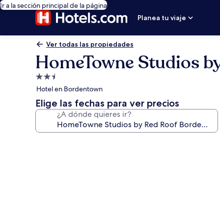
Ir a la sección principal de la página
Planea tu viaje
Ver todas las propiedades
HomeTowne Studios by
Propiedad
de
Hotel en Bordentown
2.5
Elige las fechas para ver precios
estrellas
¿A dónde quieres ir?
Galería
de
fotos
de
HomeTowne
Studios