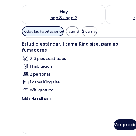
Consulta la disponibilidad para hoy ago 8 - ago 9
Consulta la d
Hoy
ago 8 - ago 9
a
Filtros
Todas las habitaciones
1 cama
2 camas
disponibles
Abrir
Una habitación de hotel con un
para
5
Estudio estándar, 1 cama King size, para no
todas
las
fumadores
las
habitaciones
213 pies cuadrados
fotos
1 habitación
de
2 personas
Estudio
estándar,
1 cama King size
1
Wifi gratuito
cama
Más
Más detalles
King
detalles
size,
sobre
Estudio
para
estándar,
no
Ver preci
1
fumadores
cama