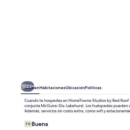
by
Red
Roof
Bordentown
-
McGuire
AFB
23+
Resumen
Habitaciones
Ubicación
Políticas
Cuando te hospedes en HomeTowne Studios by Red Roof B
conjunta McGuire-Dix-Lakehurst. Los huéspedes pueden dar
Además, servicios sin costo extra, como wifi y estacionamie
Opiniones
Buena
7.0
7.0 de 10,