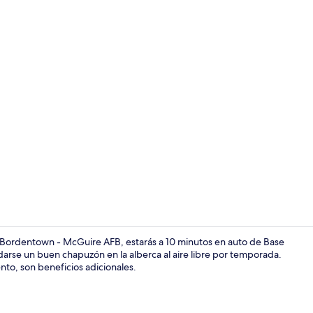
Snack bar
ordentown - McGuire AFB, estarás a 10 minutos en auto de Base
se un buen chapuzón en la alberca al aire libre por temporada.
nto, son beneficios adicionales.
Cafetera y t