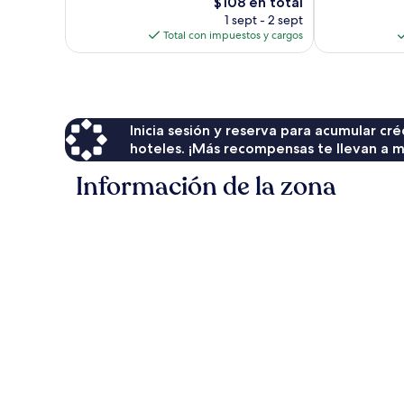
El
$108 en total
opiniones
precio
1 sept - 2 sept
actual
Total con impuestos y cargos
es
de
$108
Inicia sesión y reserva para acumular c
hoteles. ¡Más recompensas te llevan a m
Información de la zona