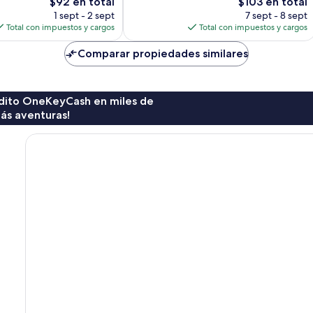
El
El
$92 en total
$103 en total
precio
precio
1 sept - 2 sept
7 sept - 8 sept
actual
actual
Total con impuestos y cargos
Total con impuestos y cargos
es
es
de
de
Comparar propiedades similares
$92
$103
rédito OneKeyCash en miles de
ás aventuras!