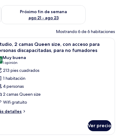
fin de semana ago 14 - ago 16
Consulta la disponibilidad para el próximo fin de semana ago
Próximo fin de semana
ago 21 - ago 23
Mostrando 6 de 6 habitaciones
spejo en la pared.
scritorio y una silla.
brir
Habitación de hotel con dos camas, un escritori
5
tudio, 2 camas Queen size, con acceso para
odas
rsonas discapacitadas, para no fumadores
s
Muy buena
0
otos
8.0 de 10
(1
1 opinión
e
opinión)
213 pies cuadrados
studio,
1 habitación
4 personas
amas
2 camas Queen size
ueen
Wifi gratuito
ze,
on
ás
s detalles
talles
cceso
bre
ara
Ver precio
tudio,
ersonas