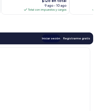
El
$126 en total
opiniones
precio
9 ago - 10 ago
actual
Total con impuestos y cargos
Total con 
es
de
$126
Iniciar sesión
Registrarme gratis