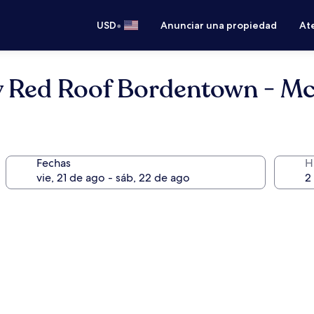
•
USD
Anunciar una propiedad
Ate
 Red Roof Bordentown - M
Fechas
H