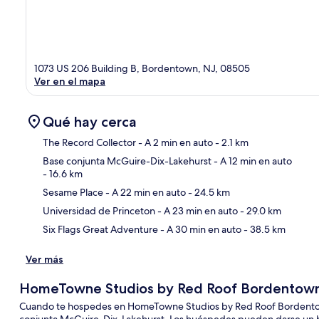
1073 US 206 Building B, Bordentown, NJ, 08505
Ver en el mapa
Qué hay cerca
The Record Collector
- A 2 min en auto
- 2.1 km
Base conjunta McGuire-Dix-Lakehurst
- A 12 min en auto
- 16.6 km
Sec
Sesame Place
- A 22 min en auto
- 24.5 km
Universidad de Princeton
- A 23 min en auto
- 29.0 km
Six Flags Great Adventure
- A 30 min en auto
- 38.5 km
Ver más
HomeTowne Studios by Red Roof Bordentown
Cuando te hospedes en HomeTowne Studios by Red Roof Bordentown