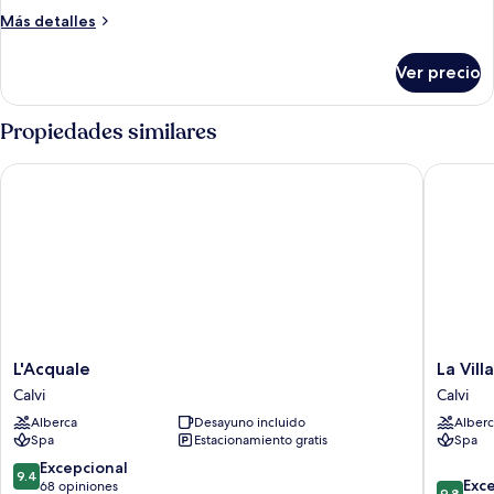
Más
Más detalles
detalles
sobre
Ver precio
Habitación
Propiedades similares
L'Acquale
La Villa C
L'Acquale
La
L'Acquale
La Vill
Calvi
Villa
Calvi
Calvi
Calvi
Alberca
Desayuno incluido
Alberc
Calvi
Spa
Estacionamiento gratis
Spa
9.4
Excepcional
9.4
9.8
Exc
de
68 opiniones
9.8