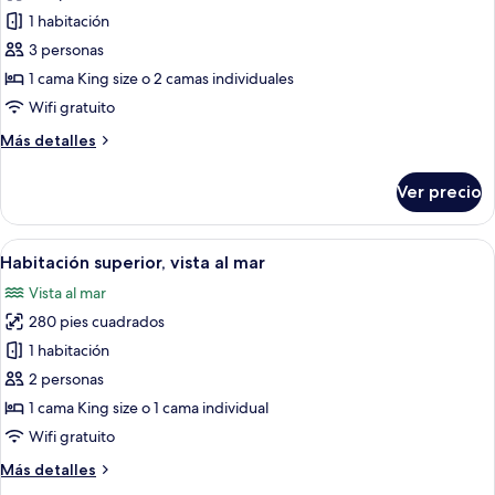
de
1 habitación
Habitación
3 personas
doble
1 cama King size o 2 camas individuales
Deluxe
Wifi gratuito
Más
Más detalles
detalles
sobre
Ver precio
Habitación
doble
Deluxe
Abrir
Habitación de hotel con cama, mesitas 
6
Habitación superior, vista al mar
todas
Vista al mar
las
280 pies cuadrados
fotos
de
1 habitación
Habitación
2 personas
superior,
1 cama King size o 1 cama individual
vista
Wifi gratuito
al
Más
Más detalles
mar
detalles