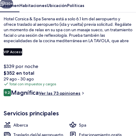
Serena
130+
Resumen
Habitaciones
Ubicación
Políticas
Hotel Corsica & Spa Serena está a solo 6.1 km del aeropuerto y
ofrece traslado al aeropuerto (ida y vuelta) previa solicitud. Regálate
un momento de relax en su spa con un masaje sueco, un tratamiento
facial o una sesión de reflexología. Prueba también las
especialidades de la cocina mediterránea en LA TAVOLA, que abre
para el desayuno, la comida y la cena. Otros servicios y amenidades
a destacar de este hotel de lujo son sus 10 bares en la playa, su
VIP Access
bodega de vinos y su bar o lounge.
$339 por noche
Vista frontal de la propiedad
El
$352 en total
precio
29 ago - 30 ago
total
Total con impuestos y cargos
es
Opiniones
Magnífica
9.2
Ver las 73 opiniones
de
9.2 de 10,
$352
Servicios principales
Alberca
Spa
Traslado del/al aeropuerto
Estacionamiento gratis