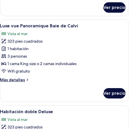
sobre
Ver precio
Classique
vue
Jardin
Abrir
Una habitación de hotel con balcón, tel
14
Luxe vue Panoramique Baie de Calvi
todas
Vista al mar
las
323 pies cuadrados
fotos
de
1 habitación
Luxe
3 personas
vue
1 cama King size o 2 camas individuales
Panoramique
Wifi gratuito
Baie
Más
Más detalles
de
detalles
Calvi
sobre
Ver precio
Luxe
vue
Panoramique
Abrir
Habitación de hotel con una cama grand
16
Baie
Habitación doble Deluxe
todas
de
Vista al mar
Calvi
las
323 pies cuadrados
fotos