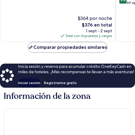
de
69 o
10,
10,
Excepcional,
Excepcio
68
$364 por noche
69
opiniones
El
opinion
$376 en total
precio
1 sept - 2 sept
actual
Total con impuestos y cargos
es
de
Comparar propiedades similares
$376
Inicia sesión y reserva para acumular crédito OneKeyCash en
miles de hoteles. ¡Más recompensas te llevan a más aventuras!
Iniciar sesión
Registrarme gratis
Información de la zona