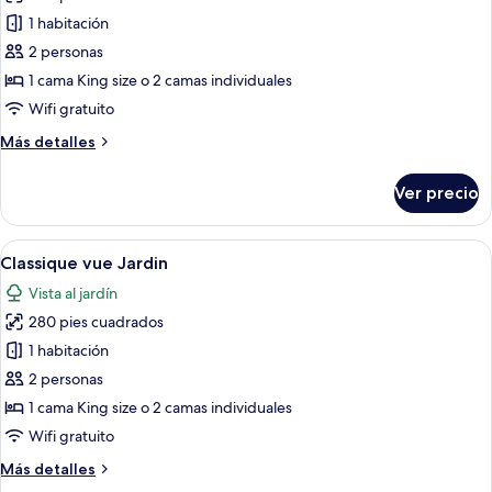
de
individuales
1 habitación
Habitación
clásica
2 personas
con
1 cama King size o 2 camas individuales
1
Wifi gratuito
cama
Más
Más detalles
matrimonial
detalles
o
sobre
Ver precio
Habitación
2
clásica
individuales,
con
Abrir
Una habitación de hotel con cama, tele
vista
10
1
Classique vue Jardin
todas
parcial
cama
Vista al jardín
matrimonial
las
al
o
280 pies cuadrados
fotos
mar
2
de
1 habitación
individuales,
Classique
vista
2 personas
parcial
vue
1 cama King size o 2 camas individuales
al
Jardin
Wifi gratuito
mar
Más
Más detalles
detalles