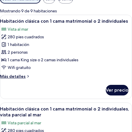
disponibles
para
Mostrando 9 de 9 habitaciones
las
Abrir
Una persona sentada a una mesa con vis
12
Habitación clásica con 1 cama matrimonial o 2 individuales
habitaciones
todas
Vista al mar
las
280 pies cuadrados
fotos
de
1 habitación
Habitación
2 personas
clásica
1 cama King size o 2 camas individuales
con
Wifi gratuito
1
Más
Más detalles
cama
detalles
matrimonial
sobre
Ver precio
o
Habitación
clásica
2
con
Abrir
Un balcón con una mesa, dos copas de v
individuales
11
1
Habitación clásica con 1 cama matrimonial o 2 individuales,
todas
cama
vista parcial al mar
matrimonial
las
Vista parcial al mar
o
fotos
2
280 pies cuadrados