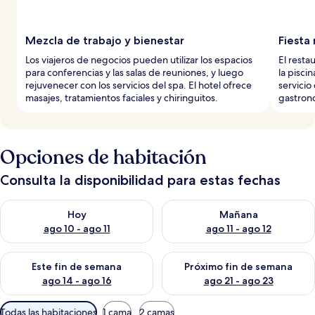
Mezcla de trabajo y bienestar
Fiesta
Los viajeros de negocios pueden utilizar los espacios
El resta
para conferencias y las salas de reuniones, y luego
la pisci
rejuvenecer con los servicios del spa. El hotel ofrece
servici
masajes, tratamientos faciales y chiringuitos.
gastron
Opciones de habitación
Consulta la disponibilidad para estas fechas
Consulta la disponibilidad para hoy ago 10 - ago 11
Consulta la disponibilidad par
Hoy
Mañana
ago 10 - ago 11
ago 11 - ago 12
Consulta la disponibilidad para este fin de semana ago 14 - ag
Consulta la disponibilidad pa
Este fin de semana
Próximo fin de semana
ago 14 - ago 16
ago 21 - ago 23
Filtros
Todas las habitaciones
1 cama
2 camas