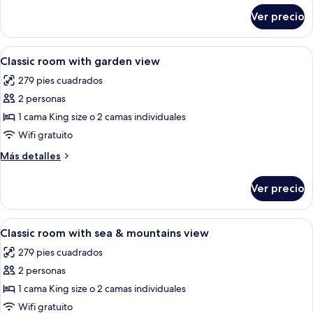
sobre
Ver precio
Habitación
superior,
vista
Abrir
Habitación de hotel con cama, mesitas
11
al
Classic room with garden view
todas
mar
279 pies cuadrados
las
2 personas
fotos
de
1 cama King size o 2 camas individuales
Classic
Wifi gratuito
room
Más
Más detalles
with
detalles
garden
sobre
Ver precio
Classic
view
room
with
Abrir
Habitación de hotel con una cama gran
10
garden
Classic room with sea & mountains view
todas
view
279 pies cuadrados
las
2 personas
fotos
de
1 cama King size o 2 camas individuales
Classic
Wifi gratuito