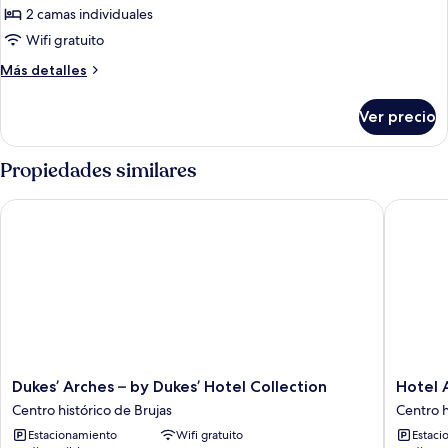
2 camas individuales
fotos
de
Wifi gratuito
Twin
Más
Más detalles
Room
detalles
sobre
Ver precio
Twin
Room
Propiedades similares
Dukes’ Arches – by Dukes’ Hotel Collection
Hotel A
Dukes’
Hotel
Dukes’ Arches – by Dukes’ Hotel Collection
Hotel 
Arches
Aragon
Centro histórico de Brujas
Centro h
–
Centro
Estacionamiento
Wifi gratuito
Estaci
by
histórico