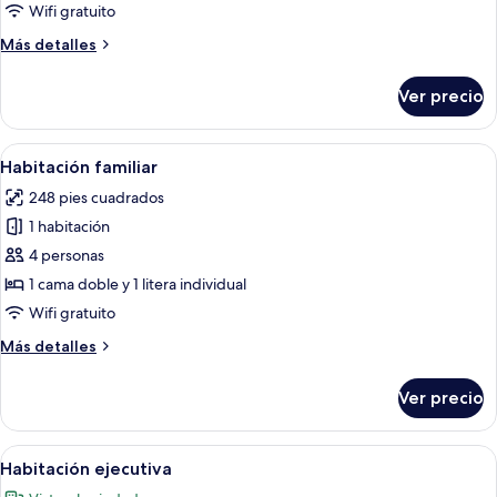
de
Wifi gratuito
Comfort
Más
Más detalles
Twin
detalles
sobre
Room
Ver precio
Comfort
With
Twin
Bath
Room
Abrir
Una habitación de hotel moderna con 
6
(Only
With
Habitación familiar
todas
Bath
Accessible
248 pies cuadrados
(Only
las
By
Accessible
1 habitación
fotos
Stairs)
By
de
4 personas
Stairs)
Habitación
1 cama doble y 1 litera individual
familiar
Wifi gratuito
Más
Más detalles
detalles
sobre
Ver precio
Habitación
familiar
Abrir
Una habitación de hotel moderna con u
10
Habitación ejecutiva
todas