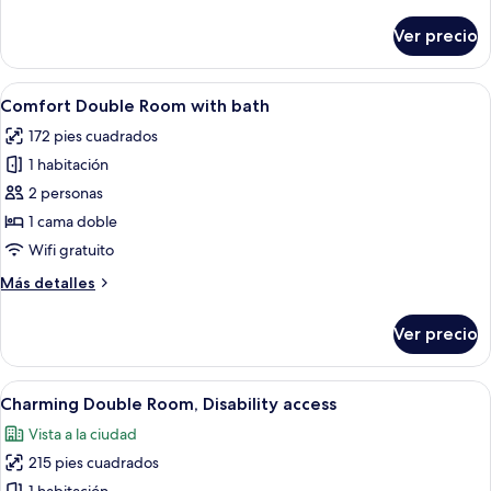
detalles
sobre
Ver precio
Habitación
doble
(Charming)
Abrir
Una habitación de hotel moderna con u
4
Comfort Double Room with bath
todas
172 pies cuadrados
las
1 habitación
fotos
de
2 personas
Comfort
1 cama doble
Double
Wifi gratuito
Room
Más
Más detalles
with
detalles
bath
sobre
Ver precio
Comfort
Double
Room
Abrir
Habitación de hotel con cama, dos lá
4
with
Charming Double Room, Disability access
todas
bath
Vista a la ciudad
las
215 pies cuadrados
fotos