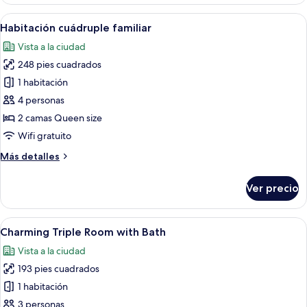
Double
Room
Abrir
Una habitación de hotel moderna con u
5
with
Habitación cuádruple familiar
todas
Shower
Vista a la ciudad
las
248 pies cuadrados
fotos
de
1 habitación
Habitación
4 personas
cuádruple
2 camas Queen size
familiar
Wifi gratuito
Más
Más detalles
detalles
sobre
Ver precio
Habitación
cuádruple
familiar
Abrir
Un dormitorio con techo inclinado, tr
5
Charming Triple Room with Bath
todas
Vista a la ciudad
las
193 pies cuadrados
fotos
de
1 habitación
Charming
3 personas