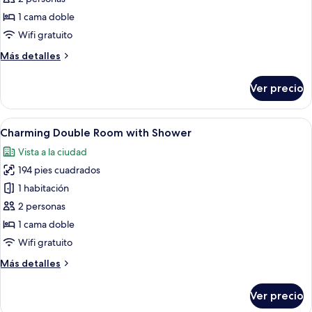
Double
1 cama doble
Room
Wifi gratuito
with
Más
Más detalles
Shower
detalles
sobre
Ver precio
Comfort
Double
Room
Abrir
Una habitación de hotel moderna con
4
with
Charming Double Room with Shower
todas
Shower
Vista a la ciudad
las
194 pies cuadrados
fotos
de
1 habitación
Charming
2 personas
Double
1 cama doble
Room
Wifi gratuito
with
Más
Más detalles
Shower
detalles
sobre
Ver precio
Charming