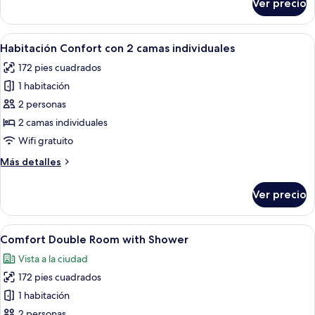
Ver precio
Charming
Single
with
Abrir
Un dormitorio moderno con forma triang
5
Shower
Habitación Confort con 2 camas individuales
todas
172 pies cuadrados
las
1 habitación
fotos
de
2 personas
Habitación
2 camas individuales
Confort
Wifi gratuito
con
Más
Más detalles
2
detalles
camas
sobre
Ver precio
Habitación
individuales
Confort
con
Abrir
Una habitación de hotel moderna con u
4
2
Comfort Double Room with Shower
todas
camas
Vista a la ciudad
individuales
las
172 pies cuadrados
fotos
de
1 habitación
Comfort
2 personas