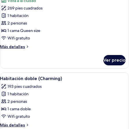
Vista a la ciudad
las
269 pies cuadrados
fotos
de
1 habitación
Habitación
2 personas
ejecutiva
1 cama Queen size
Wifi gratuito
Más
Más detalles
detalles
sobre
Ver precio
Habitación
ejecutiva
Abrir
Un dormitorio moderno con una cama, m
5
Habitación doble (Charming)
todas
193 pies cuadrados
las
1 habitación
fotos
de
2 personas
Habitación
1 cama doble
doble
Wifi gratuito
(Charming)
Más
Más detalles