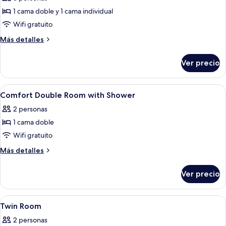
Triple
1 cama doble y 1 cama individual
Room
Wifi gratuito
with
Más
Más detalles
Bath
detalles
sobre
Ver precio
Charming
Triple
Room
Abrir
Una habitación de hotel moderna con c
3
with
Comfort Double Room with Shower
todas
Bath
2 personas
las
1 cama doble
fotos
de
Wifi gratuito
Comfort
Más
Más detalles
Double
detalles
sobre
Room
Ver precio
Comfort
with
Double
Shower
Room
Abrir
Un dormitorio moderno con cama, mesit
4
with
Twin Room
todas
Shower
2 personas
las