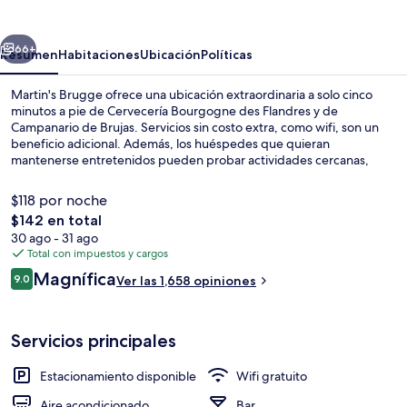
erior
Siguiente
66+
Resumen
Habitaciones
Ubicación
Políticas
Martin's Brugge ofrece una ubicación extraordinaria a solo cinco
minutos a pie de Cervecería Bourgogne des Flandres y de
Campanario de Brujas. Servicios sin costo extra, como wifi, son un
beneficio adicional. Además, los huéspedes que quieran
mantenerse entretenidos pueden probar actividades cercanas,
como senderos para caminar o andar en bicicleta y renta o tours en
segway. Destacan su bar o lounge, su terraza y su jardín. A otros
$118 por noche
visitantes les encantan las amenidades y características como el
El
$142 en total
personal amable y la ubicación céntrica.
precio
30 ago - 31 ago
Caja de seguridad en la habitación y es
total
Total con impuestos y cargos
es
Opiniones
Magnífica
9.0
Ver las 1,658 opiniones
de
9.0 de 10,
$142
Servicios principales
Estacionamiento disponible
Wifi gratuito
Aire acondicionado
Bar