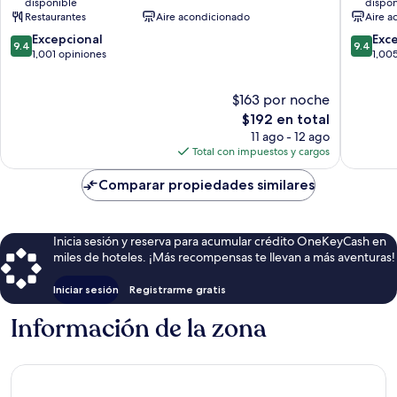
disponible
dispon
Dukes’
de
Restaurantes
Aire acondicionado
Aire a
Hotel
Brujas
9.4
9.4
Collection
Excepcional
Exc
9.4
9.4
de
de
Centro
1,001 opiniones
1,00
10,
10,
histórico
Excepcional,
Excepcio
de
$163 por noche
1,001
1,005
Brujas
opiniones
El
opinion
$192 en total
precio
11 ago - 12 ago
actual
Total con impuestos y cargos
es
de
Comparar propiedades similares
$192
Inicia sesión y reserva para acumular crédito OneKeyCash en
miles de hoteles. ¡Más recompensas te llevan a más aventuras!
Iniciar sesión
Registrarme gratis
Información de la zona