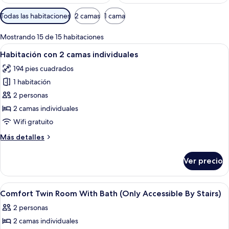
Filtros
Todas las habitaciones
2 camas
1 cama
disponibles
para
Mostrando 15 de 15 habitaciones
las
Abrir
Caja de seguridad en la habitación y es
4
Habitación con 2 camas individuales
habitaciones
todas
194 pies cuadrados
las
1 habitación
fotos
de
2 personas
Habitación
2 camas individuales
con
Wifi gratuito
2
Más
Más detalles
camas
detalles
individuales
sobre
Ver precio
Habitación
con
2
Abrir
Una habitación con techo alto, una esca
5
camas
Comfort Twin Room With Bath (Only Accessible By Stairs)
todas
individuales
2 personas
las
2 camas individuales
fotos