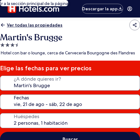
Ir a la sección principal de la página
Descargar la app
Ver todas las propiedades
Martin's Brugge
Propiedad
de
Hotel con bar o lounge, cerca de Cervecería Bourgogne des Flandres
3.5
estrellas
Elige las fechas para ver precios
¿A dónde quieres ir?
Fechas
Huéspedes
Buscar