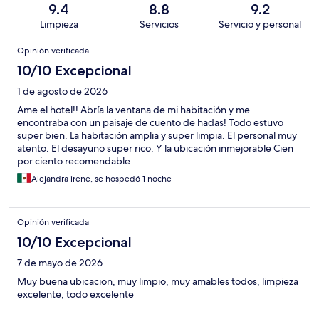
9.4
8.8
9.2
Limpieza
Servicios
Servicio y personal
Opiniones
Opinión verificada
10/10 Excepcional
1 de agosto de 2026
Ame el hotel!! Abría la ventana de mi habitación y me
encontraba con un paisaje de cuento de hadas! Todo estuvo
super bien. La habitación amplia y super limpia. El personal muy
atento. El desayuno super rico. Y la ubicación inmejorable Cien
por ciento recomendable
Alejandra irene, se hospedó 1 noche
Opinión verificada
10/10 Excepcional
7 de mayo de 2026
Muy buena ubicacion, muy limpio, muy amables todos, limpieza
excelente, todo excelente