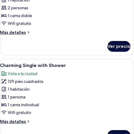
de
1 habitación
Charming
2 personas
Double
1 cama doble
Room,
Wifi gratuito
Disability
Más
Más detalles
access
detalles
sobre
Ver precio
Charming
Double
Room,
Abrir
Habitación de hotel con cama, escritorio
4
Disability
Charming Single with Shower
todas
access
Vista a la ciudad
las
129 pies cuadrados
fotos
de
1 habitación
Charming
1 persona
Single
1 cama individual
with
Wifi gratuito
Shower
Más
Más detalles
detalles
sobre