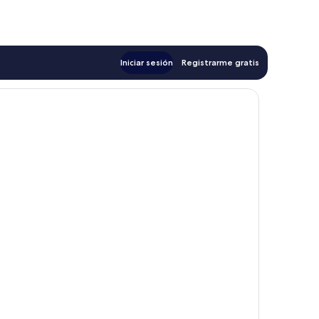
de
$48
Iniciar sesión
Registrarme gratis