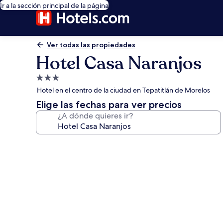
Ir a la sección principal de la página
Ver todas las propiedades
Hotel Casa Naranjos
Propiedad
de
Hotel en el centro de la ciudad en Tepatitlán de Morelos
3.0
Elige las fechas para ver precios
estrellas
¿A dónde quieres ir?
Galería
de
fotos
de
Hotel
Casa