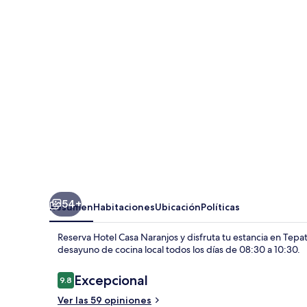
Naranjos
54+
Resumen
Habitaciones
Ubicación
Políticas
Reserva Hotel Casa Naranjos y disfruta tu estancia en Tepatit
desayuno de cocina local todos los días de 08:30 a 10:30.
Opiniones
Excepcional
9.8
9.8 de 10,
Ver las 59 opiniones