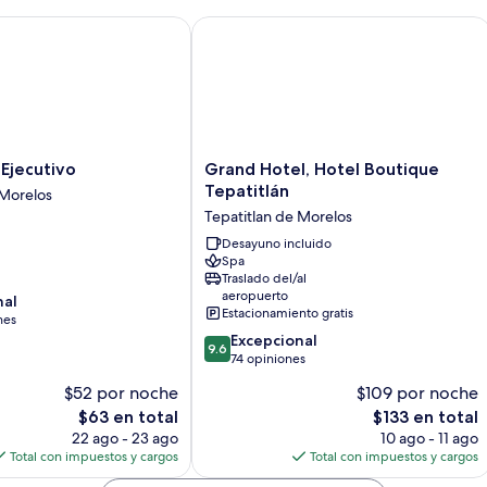
jecutivo
Grand Hotel, Hotel Boutique Tepatitl
Grand
 Ejecutivo
Grand Hotel, Hotel Boutique
Hotel,
Tepatitlán
 Morelos
Hotel
Tepatitlan de Morelos
Boutique
Tepatitlán
Desayuno incluido
Spa
Tepatitlan
Traslado del/al
de
aeropuerto
nal
Morelos
Estacionamiento gratis
nes
9.6
Excepcional
9.6
de
74 opiniones
10,
$52 por noche
$109 por noche
Excepcional,
El
El
$63 en total
$133 en total
74
precio
precio
opiniones
22 ago - 23 ago
10 ago - 11 ago
actual
actual
Total con impuestos y cargos
Total con impuestos y cargos
es
es