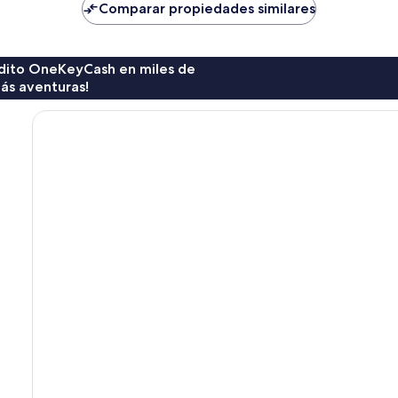
de
de
Comparar propiedades similares
$63
$133
rédito OneKeyCash en miles de
ás aventuras!