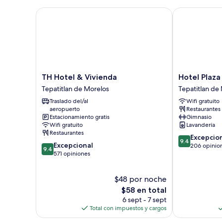
TH Hotel & Vivienda
Hotel Plaza E
TH
Hotel
TH Hotel & Vivienda
Hotel Plaza
Hotel
Plaza
Tepatitlan de Morelos
Tepatitlan de
&
Ejecutivo
Traslado del/al
Wifi gratuito
Vivienda
Tepatitlan
aeropuerto
Restaurantes
Tepatitlan
de
Estacionamiento gratis
Gimnasio
de
Morelos
Wifi gratuito
Lavandería
Morelos
Restaurantes
9.4
Excepcio
9.4
9.4
Excepcional
de
206 opinio
9.4
de
571 opiniones
10,
10,
Excepcional,
Excepcional,
206
$48 por noche
571
opiniones
opiniones
El
$58 en total
precio
6 sept - 7 sept
actual
Total con impuestos y cargos
es