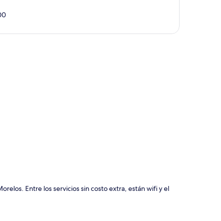
00
ción del mapa
elos. Entre los servicios sin costo extra, están wifi y el