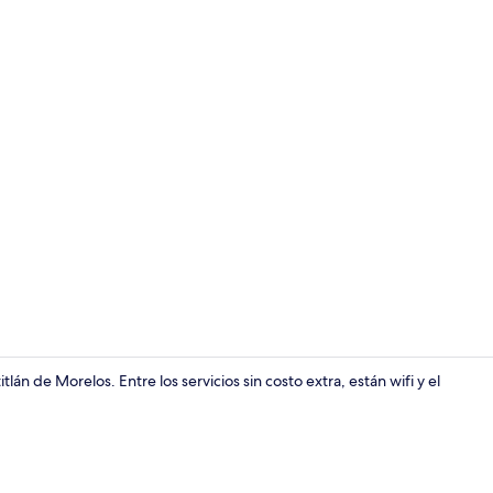
Escritorio, w
lán de Morelos. Entre los servicios sin costo extra, están wifi y el
Terraza o pa