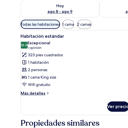
Consulta la disponibilidad para hoy ago 8 - ago 9
Consulta la d
Hoy
ago 8 - ago 9
a
Filtros
Todas las habitaciones
1 cama
2 camas
disponibles
Abrir
Escritorio, wifi gratis y ropa d
para
10
Habitación estándar
todas
las
Excepcional
las
10.0
habitaciones
10.0 de 10
(1
1 opinión
fotos
opinión)
323 pies cuadrados
de
1 habitación
Habitación
2 personas
estándar
1 cama King size
Wifi gratuito
Más
Más detalles
detalles
sobre
Ver preci
Habitación
estándar
Propiedades similares