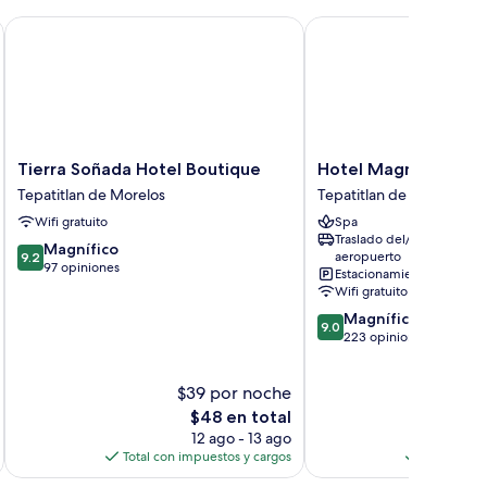
án
Tierra Soñada Hotel Boutique
Hotel Magno Tepatitla
Tierra
Hotel
Tierra Soñada Hotel Boutique
Hotel Magno Tepati
Soñada
Magno
Tepatitlan de Morelos
Tepatitlan de Morelos
Hotel
Tepatitlan
Wifi gratuito
Spa
Boutique
Tepatitlan
Traslado del/al
Tepatitlan
de
9.2
Magnífico
aeropuerto
9.2
de
Morelos
de
97 opiniones
Estacionamiento gratis
Morelos
10,
Wifi gratuito
Magnífico,
9.0
Magnífico
97
9.0
de
223 opiniones
opiniones
10,
Magnífico,
$39 por noche
$
223
El
opiniones
$48 en total
precio
12 ago - 13 ago
actual
Total con impuestos y cargos
Total con 
es