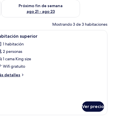
fin de semana ago 14 - ago 16
Consulta la disponibilidad para el próximo fin de semana ago
Próximo fin de semana
ago 21 - ago 23
Mostrando 3 de 3 habitaciones
brir
Escritorio, wifi gratis y ropa de cama
7
bitación superior
odas
1 habitación
s
2 personas
otos
e
1 cama King size
abitación
Wifi gratuito
uperior
ás
s detalles
talles
bre
bitación
perior
Ver precio