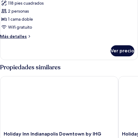
118 pies cuadrados
las
2 personas
fotos
de
1 cama doble
1
Wifi gratuito
King
Más
Más detalles
Mobility
detalles
Accessible
sobre
Ver precio
1
Roll
King
In
Mobility
Propiedades similares
Shower
Accessible
Roll
Holiday Inn Indianapolis Downtown by IHG
Holiday 
In
Shower
Holiday
Holiday
Holiday Inn Indianapolis Downtown by IHG
Holiday