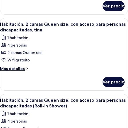
Queen
sobre
Ver precio
Habitación,
size
2
camas
Abrir
Una habitación de hotel moderna con u
5
Queen
Habitación, 2 camas Queen size, con acceso para personas
todas
size
discapacitadas, tina
las
1 habitación
fotos
4 personas
de
2 camas Queen size
Habitación,
2
Wifi gratuito
camas
Más
Más detalles
Queen
detalles
sobre
size,
Ver precio
Habitación,
con
2
acceso
camas
Abrir
Una habitación de hotel moderna con u
5
para
Queen
Habitación, 2 camas Queen size, con acceso para personas
todas
size,
personas
discapacitadas (Roll-In Shower)
con
las
discapacitadas,
1 habitación
acceso
fotos
tina
para
4 personas
de
personas