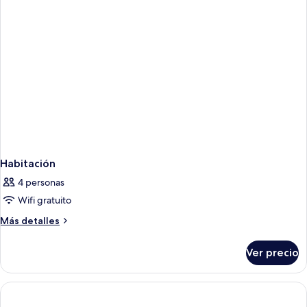
size,
personas
con
discapacitadas
acceso
(Hearing)
para
personas
discapacitadas
(Hearing)
Habitación
4 personas
Wifi gratuito
Más
Más detalles
detalles
sobre
Ver precio
Habitación