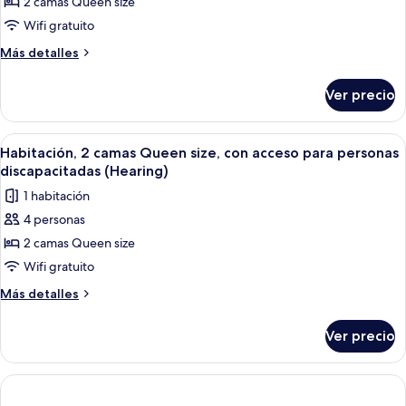
2 camas Queen size
Habitación,
discapacitadas,
tina
2
Wifi gratuito
camas
Más
Más detalles
Queen
detalles
sobre
size,
Ver precio
Habitación,
con
2
acceso
camas
Abrir
Una habitación de hotel moderna con u
5
para
Queen
Habitación, 2 camas Queen size, con acceso para personas
todas
size,
personas
discapacitadas (Hearing)
con
las
discapacitadas
1 habitación
acceso
fotos
(Roll-
para
4 personas
de
personas
In
2 camas Queen size
Habitación,
discapacitadas
Shower)
(Roll-
2
Wifi gratuito
In
camas
Más
Más detalles
Shower)
Queen
detalles
sobre
size,
Ver precio
Habitación,
con
2
acceso
camas
para
Queen