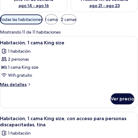
ago 14 - ago 16
ago 21 - ago 23
Filtros
Todas las habitaciones
1 cama
2 camas
disponibles
para
Mostrando 11 de 11 habitaciones
las
Abrir
Una habitación de hotel moderna con u
4
Habitación, 1 cama King size
habitaciones
todas
1 habitación
las
2 personas
fotos
de
1 cama King size
Habitación,
Wifi gratuito
1
Más
Más detalles
cama
detalles
King
sobre
Ver precio
Habitación,
size
1
cama
Abrir
Una habitación de hotel moderna con u
5
King
Habitación, 1 cama King size, con acceso para personas
todas
size
discapacitadas, tina
las
1 habitación
fotos