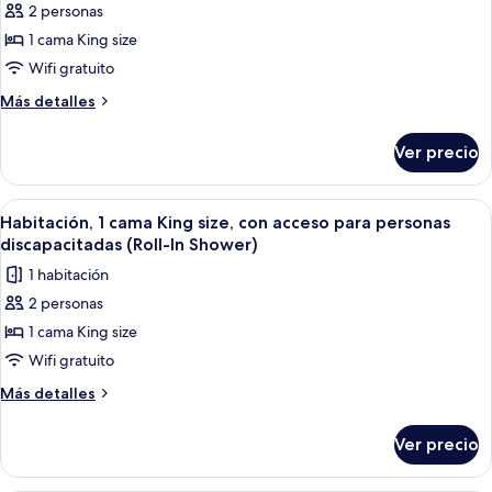
2 personas
de
1 cama King size
Habitación,
1
Wifi gratuito
cama
Más
Más detalles
King
detalles
sobre
size,
Ver precio
Habitación,
con
1
acceso
cama
Abrir
Una habitación de hotel moderna con u
5
para
King
Habitación, 1 cama King size, con acceso para personas
todas
size,
personas
discapacitadas (Roll-In Shower)
con
las
discapacitadas,
1 habitación
acceso
fotos
tina
para
2 personas
de
personas
1 cama King size
Habitación,
discapacitadas,
tina
1
Wifi gratuito
cama
Más
Más detalles
King
detalles
sobre
size,
Ver precio
Habitación,
con
1
acceso
cama