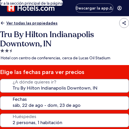
Ir a la sección principal de la página
Descargar la app
Ver todas las propiedades
Tru By Hilton Indianapolis
Downtown, IN
Propiedad
de
Hotel con centro de conferencias, cerca de Lucas Oil Stadium
2.5
estrellas
Elige las fechas para ver precios
¿A dónde quieres ir?
Fechas
Huéspedes