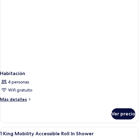
Habitación
4 personas
Wifi gratuito
Más
Más detalles
detalles
sobre
Ver precio
Habitación
Abrir
Escritorio, espacio para trabajar con la
5
1 King Mobility Accessible Roll In Shower
todas