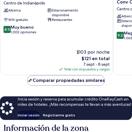
Inn
Inn
Conv C
Centro de Indianápolis
Indianapolis
Express
Centro d
Alberca
Estacionamiento
Downtown
&
disponible
by
Suites
Alberc
Wifi gratuito
Restaurantes
Estaci
IHG
Indianap
dispon
8.0
Centro
Muy bueno
Dtn-
8.0
de
de
1,002 opiniones
Conv
9.2
Mag
9.2
10,
Indianápolis
Ctr
de
1,06
Muy
Area
10,
bueno,
by
Magnífi
$103 por noche
1,002
IHG
1,063
El
$121 en total
opiniones
Centro
opinion
precio
7 sept - 8 sept
de
actual
Total con impuestos y cargos
Indianáp
es
de
Comparar propiedades similares
$121
Inicia sesión y reserva para acumular crédito OneKeyCash en
miles de hoteles. ¡Más recompensas te llevan a más aventuras!
Iniciar sesión
Registrarme gratis
Información de la zona