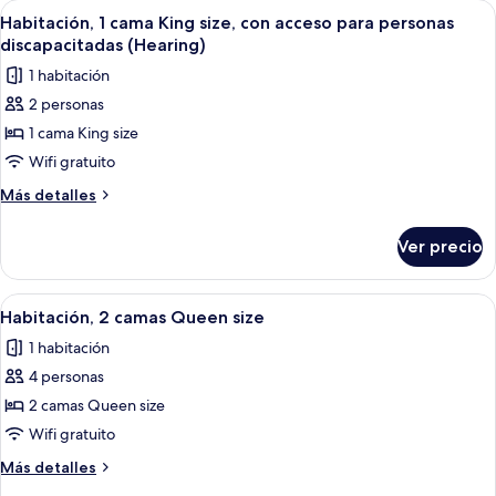
Abrir
Una habitación de hotel moderna con u
4
para
King
Habitación, 1 cama King size, con acceso para personas
todas
size,
personas
discapacitadas (Hearing)
con
las
discapacitadas
1 habitación
acceso
fotos
(Roll-
para
2 personas
de
personas
In
1 cama King size
Habitación,
discapacitadas
Shower)
(Roll-
1
Wifi gratuito
In
cama
Más
Más detalles
Shower)
King
detalles
sobre
size,
Ver precio
Habitación,
con
1
acceso
cama
Abrir
Una habitación de hotel moderna con u
5
para
King
Habitación, 2 camas Queen size
todas
size,
personas
1 habitación
con
las
discapacitadas
acceso
4 personas
fotos
(Hearing)
para
de
2 camas Queen size
personas
Habitación,
discapacitadas
Wifi gratuito
(Hearing)
2
Más
Más detalles
camas
detalles