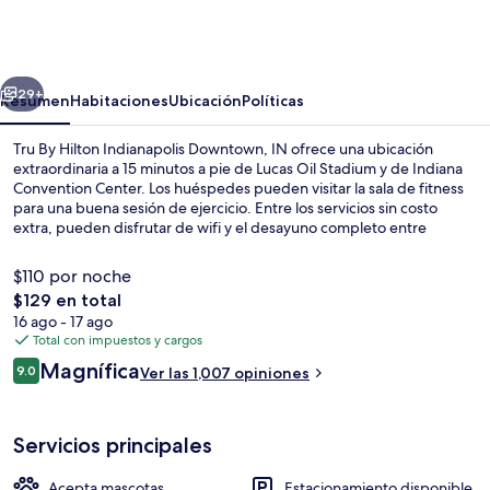
By
Hilton
Indianapolis
erior
Siguiente
Downtown,
29+
Resumen
Habitaciones
Ubicación
Políticas
IN
Tru By Hilton Indianapolis Downtown, IN ofrece una ubicación
extraordinaria a 15 minutos a pie de Lucas Oil Stadium y de Indiana
Convention Center. Los huéspedes pueden visitar la sala de fitness
para una buena sesión de ejercicio. Entre los servicios sin costo
extra, pueden disfrutar de wifi y el desayuno completo entre
semana de 06:00 a 09:00. Asimismo, tanto Estadio Gainbridge
Fieldhouse como White River State Park están a solo cinco minutos
$110 por noche
en auto. Otros visitantes hablan maravillas de las amenidades y
El
$129 en total
características como el personal amable y el desayuno.
precio
16 ago - 17 ago
Recepción
total
Total con impuestos y cargos
es
Opiniones
Magnífica
9.0
Ver las 1,007 opiniones
de
9.0 de 10,
$129
Servicios principales
Acepta mascotas
Estacionamiento disponible