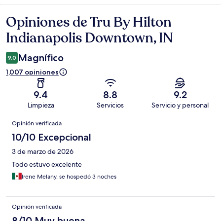
Opiniones de Tru By Hilton
Opiniones
Indianapolis Downtown, IN
Magnífico
9.0
1,007 opiniones
9.4
8.8
9.2
Limpieza
Servicios
Servicio y personal
Opiniones
Opinión verificada
10/10 Excepcional
3 de marzo de 2026
Todo estuvo excelente
Irene Melany, se hospedó 3 noches
Opinión verificada
8/10 Muy buena