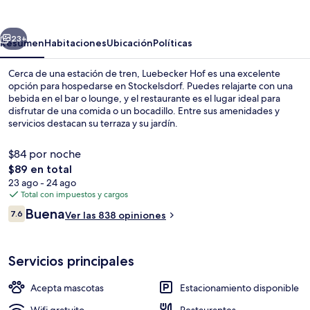
erior
Siguiente
23+
Resumen
Habitaciones
Ubicación
Políticas
Cerca de una estación de tren, Luebecker Hof es una excelente
opción para hospedarse en Stockelsdorf. Puedes relajarte con una
bebida en el bar o lounge, y el restaurante es el lugar ideal para
disfrutar de una comida o un bocadillo. Entre sus amenidades y
servicios destacan su terraza y su jardín.
$84 por noche
El
$89 en total
precio
23 ago - 24 ago
Vista frontal de la propiedad
total
Total con impuestos y cargos
es
Opiniones
Buena
7.6
Ver las 838 opiniones
de
7.6 de 10,
$89
Servicios principales
Acepta mascotas
Estacionamiento disponible