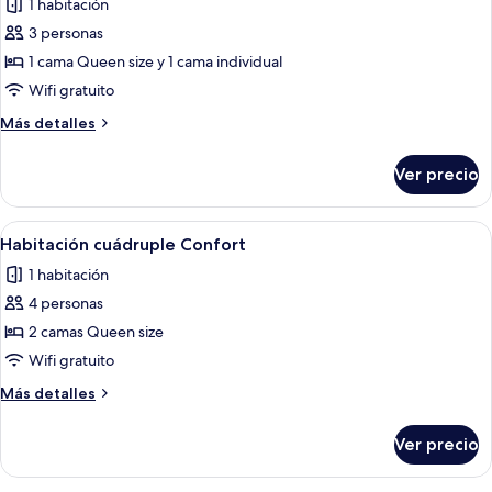
1 habitación
matrimonial
las
individuales
o
3 personas
fotos
2
de
1 cama Queen size y 1 cama individual
individuales
Habitación
Wifi gratuito
triple
Más
Más detalles
Confort
detalles
sobre
Ver precio
Habitación
triple
Confort
Abrir
Un baño moderno con cabina de ducha 
2
Habitación cuádruple Confort
todas
1 habitación
las
4 personas
fotos
de
2 camas Queen size
Habitación
Wifi gratuito
cuádruple
Más
Más detalles
Confort
detalles
sobre
Ver precio
Habitación
cuádruple
Confort