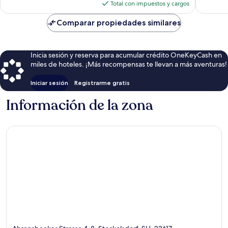
actual
Total con impuestos y cargos
es
de
Comparar propiedades similares
$72
Inicia sesión y reserva para acumular crédito OneKeyCash en
miles de hoteles. ¡Más recompensas te llevan a más aventuras!
Iniciar sesión
Registrarme gratis
Información de la zona