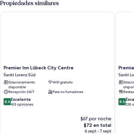
Propiedades similares
Premier Inn Lübeck City Centre
Premier 
Premier
Premier
Premier Inn Lübeck City Centre
Premie
Inn
Inn
Sankt Lorenz Süd
Sankt L
Lübeck
Lübeck
Estacionamiento
Wifi gratuito
Estaci
City
City
disponible
dispon
Centre
Stadtgr
Recepción 24/7
Para no fumadores
Restau
Sankt
Sankt
8.6
8.6
Lorenz
Excelente
Lorenz
Exc
8.6
8.6
de
de
Süd
413 opiniones
Süd
218 
10,
10,
Excelente,
Excelent
$67 por noche
413
218
El
$72 en total
opiniones
opinion
precio
6 sept - 7 sept