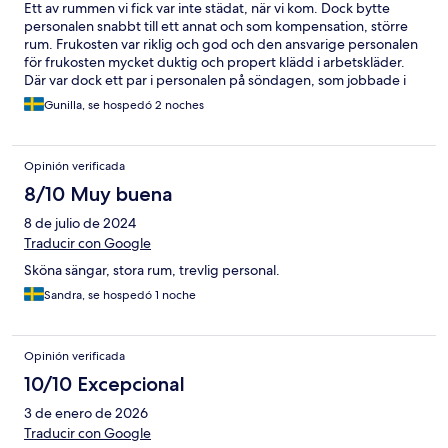
Ett av rummen vi fick var inte städat, när vi kom. Dock bytte
personalen snabbt till ett annat och som kompensation, större
rum. Frukosten var riklig och god och den ansvarige personalen
för frukosten mycket duktig och propert klädd i arbetskläder.
Där var dock ett par i personalen på söndagen, som jobbade i
privata kläder utan ens förkläde. Det kändes inte riktigt fräscht.
Gunilla, se hospedó 2 noches
Opinión verificada
8/10 Muy buena
8 de julio de 2024
Traducir con Google
Sköna sängar, stora rum, trevlig personal.
Sandra, se hospedó 1 noche
Opinión verificada
10/10 Excepcional
3 de enero de 2026
Traducir con Google