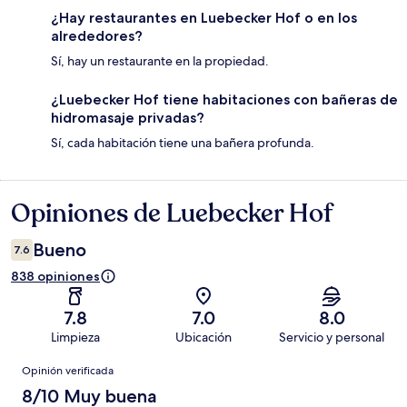
¿Hay restaurantes en Luebecker Hof o en los
alrededores?
Sí, hay un restaurante en la propiedad.
¿Luebecker Hof tiene habitaciones con bañeras de
hidromasaje privadas?
Sí, cada habitación tiene una bañera profunda.
Opiniones de Luebecker Hof
Opiniones
Bueno
7.6
838 opiniones
7.8
7.0
8.0
Limpieza
Ubicación
Servicio y personal
Opiniones
Opinión verificada
8/10 Muy buena