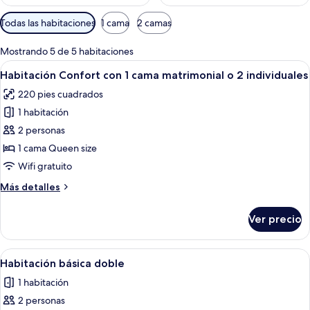
Filtros
Todas las habitaciones
1 cama
2 camas
disponibles
para
Mostrando 5 de 5 habitaciones
las
Abrir
Una habitación de hotel moderna con un
3
Habitación Confort con 1 cama matrimonial o 2 individuales
habitaciones
todas
220 pies cuadrados
las
1 habitación
fotos
de
2 personas
Habitación
1 cama Queen size
Confort
Wifi gratuito
con
Más
Más detalles
1
detalles
cama
sobre
Ver precio
Habitación
matrimonial
Confort
o
con
Abrir
Una habitación de hotel con cama, escrit
2
3
1
Habitación básica doble
todas
individuales
cama
1 habitación
matrimonial
las
o
2 personas
fotos