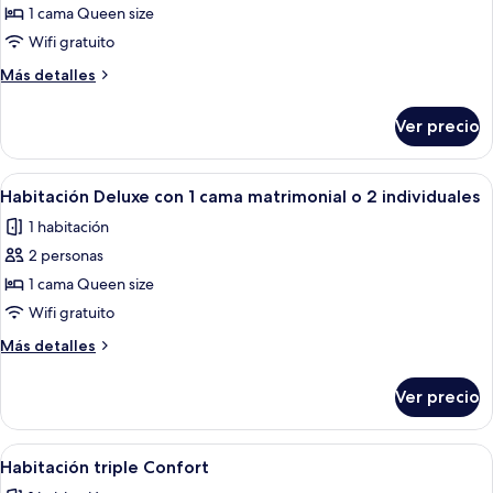
2
de
1 cama Queen size
individuales
Habitación
Wifi gratuito
básica
Más
Más detalles
doble
detalles
sobre
Ver precio
Habitación
básica
doble
Abrir
Una habitación de hotel con una cama, 
4
Habitación Deluxe con 1 cama matrimonial o 2 individuales
todas
1 habitación
las
2 personas
fotos
de
1 cama Queen size
Habitación
Wifi gratuito
Deluxe
Más
Más detalles
con
detalles
1
sobre
Ver precio
Habitación
cama
Deluxe
matrimonial
con
Abrir
Una habitación de hotel con una cama, 
o
3
1
Habitación triple Confort
todas
cama
2