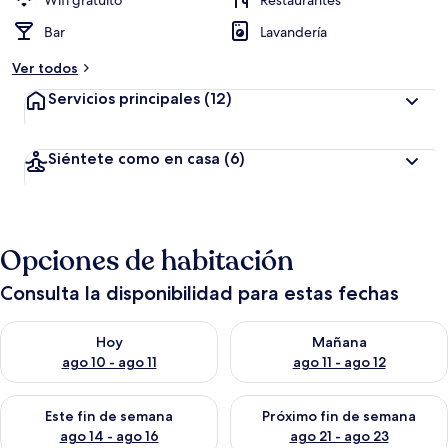
Wifi gratuito
Restaurantes
Bar
Lavandería
Ver todos
Servicios principales
(12)
Siéntete como en casa
(6)
Opciones de habitación
Consulta la disponibilidad para estas fechas
Consulta la disponibilidad para hoy ago 10 - ago 11
Consulta la disponibilidad par
Hoy
Mañana
ago 10 - ago 11
ago 11 - ago 12
Consulta la disponibilidad para este fin de semana ago 14 - ag
Consulta la disponibilidad pa
Este fin de semana
Próximo fin de semana
ago 14 - ago 16
ago 21 - ago 23