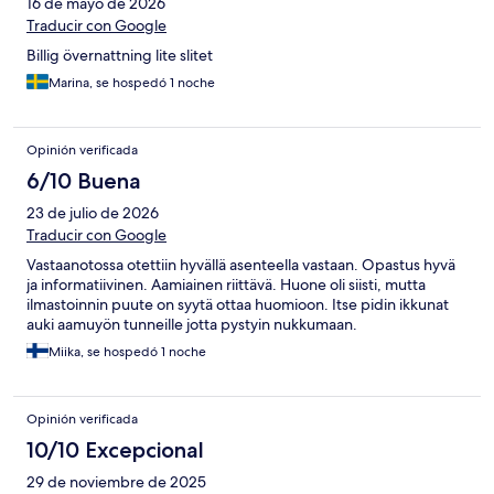
16 de mayo de 2026
Traducir con Google
Billig övernattning lite slitet
Marina, se hospedó 1 noche
Opinión verificada
6/10 Buena
23 de julio de 2026
Traducir con Google
Vastaanotossa otettiin hyvällä asenteella vastaan. Opastus hyvä
ja informatiivinen. Aamiainen riittävä. Huone oli siisti, mutta
ilmastoinnin puute on syytä ottaa huomioon. Itse pidin ikkunat
auki aamuyön tunneille jotta pystyin nukkumaan.
Miika, se hospedó 1 noche
Opinión verificada
10/10 Excepcional
29 de noviembre de 2025