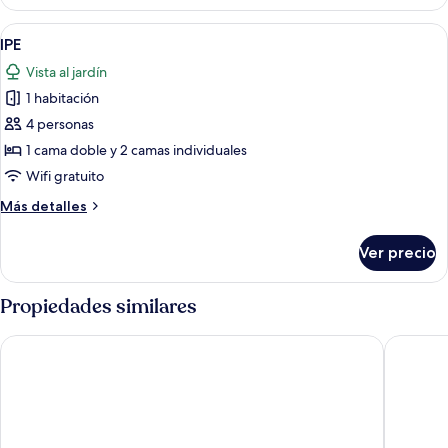
Abrir
Minibar, caja de seguridad en la habit
13
IPE
todas
Vista al jardín
las
1 habitación
fotos
de
4 personas
IPE
1 cama doble y 2 camas individuales
Wifi gratuito
Más
Más detalles
detalles
sobre
Ver precio
IPE
Propiedades similares
Hotel Dominguez Plaza
Hotel Mi