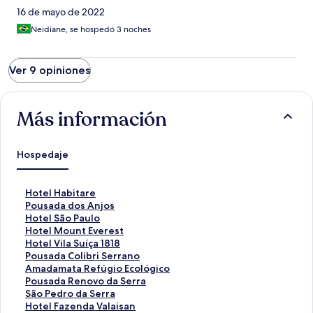
16 de mayo de 2022
Neidiane, se hospedó 3 noches
Ver 9 opiniones
Más información
Hospedaje
E
Hotel Habitare
n
E
Pousada dos Anjos
l
n
E
Hotel São Paulo
a
l
n
E
Hotel Mount Everest
c
a
l
n
E
Hotel Vila Suíça 1818
e
c
a
l
n
E
Pousada Colibri Serrano
p
e
c
a
l
n
E
Amadamata Refúgio Ecológico
a
p
e
c
a
l
n
E
Pousada Renovo da Serra
r
a
p
e
c
a
l
n
E
São Pedro da Serra
a
r
a
p
e
c
a
l
n
E
Hotel Fazenda Valaisan