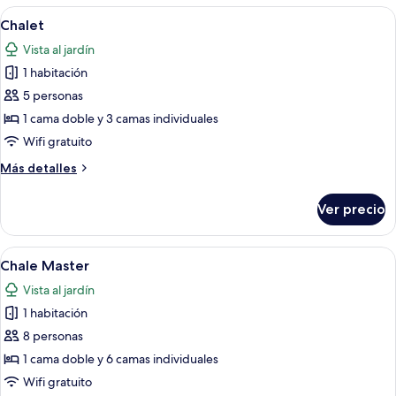
las
Abrir
Tina de hidromasaje
25
Chalet
habitaciones
todas
Vista al jardín
las
1 habitación
fotos
de
5 personas
Chalet
1 cama doble y 3 camas individuales
Wifi gratuito
Más
Más detalles
detalles
sobre
Ver precio
Chalet
Abrir
Minibar, caja de seguridad en la habit
7
Chale Master
todas
Vista al jardín
las
1 habitación
fotos
de
8 personas
Chale
1 cama doble y 6 camas individuales
Master
Wifi gratuito