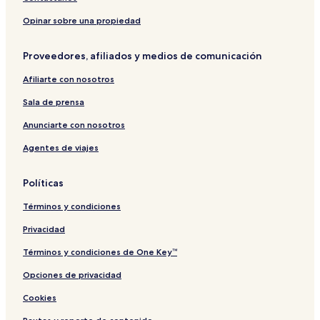
o
o
e
t
F
e
a
R
r
l
A
Opinar sobre una propiedad
o
i
o
u
m
a
r
b
Proveedores, afiliados y medios de comunicación
ã
l
e
e
o
s
r
Afiliarte con nosotros
g
e
Sala de prensa
S
u
Anunciarte con nosotros
i
Agentes de viajes
s
s
e
Políticas
Términos y condiciones
Privacidad
Términos y condiciones de One Key™
Opciones de privacidad
Cookies