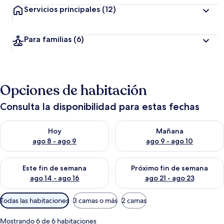
Servicios principales
(12)
Para familias
(6)
Opciones de habitación
Consulta la disponibilidad para estas fechas
Consulta la disponibilidad para hoy ago 8 - ago 9
Consulta la disponibilidad pa
Hoy
Mañana
ago 8 - ago 9
ago 9 - ago 10
Consulta la disponibilidad para este fin de semana ago 14 - ag
Consulta la disponibilidad pa
Este fin de semana
Próximo fin de semana
ago 14 - ago 16
ago 21 - ago 23
Filtros
Todas las habitaciones
3 camas o más
2 camas
disponibles
para
Mostrando 6 de 6 habitaciones