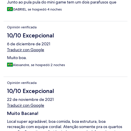
Junto ao pula pula do mini game tem um dois parafusos que
dão suporte ao brinquedão verde e que ficam para fora e
GABRIEL, se hospedó 4 noches
podem causar um acidente, além disso o minigame precisa
urgentemente de ar condicionado. Poderiam melhorar a
variedade das pizzas e colocar o churrasco mais dias, no geral
Opinión verificada
tudo muito bom.
10/10 Excepcional
6 de diciembre de 2021
Traducir con Google
Muito boa.
Alexandre, se hospedó 2 noches
Opinión verificada
10/10 Excepcional
22 de noviembre de 2021
Traducir con Google
Muito Bacana!
Local super agradável, boa comida, boa estrutura, boa
recreação com equipe cordial. Atenção somente pra os quartos