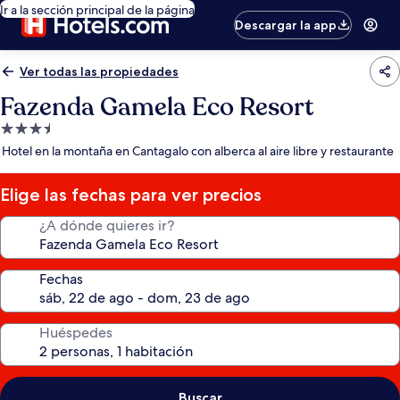
Ir a la sección principal de la página
Descargar la app
Ver todas las propiedades
Fazenda Gamela Eco Resort
Propiedad
de
Hotel en la montaña en Cantagalo con alberca al aire libre y restaurante
3.5
estrellas
Elige las fechas para ver precios
¿A dónde quieres ir?
Fechas
Huéspedes
Buscar