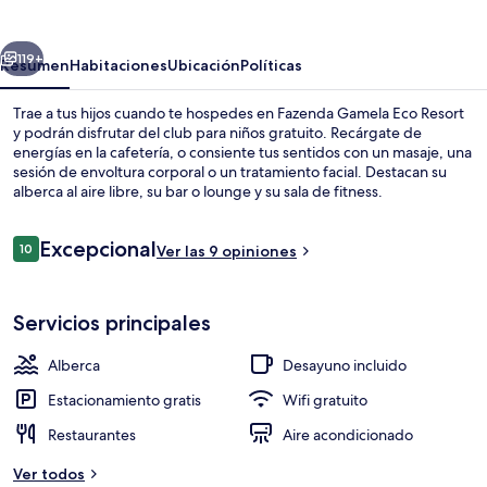
Eco
Resort
erior
Siguiente
119+
Resumen
Habitaciones
Ubicación
Políticas
Trae a tus hijos cuando te hospedes en Fazenda Gamela Eco Resort
y podrán disfrutar del club para niños gratuito. Recárgate de
energías en la cafetería, o consiente tus sentidos con un masaje, una
sesión de envoltura corporal o un tratamiento facial. Destacan su
alberca al aire libre, su bar o lounge y su sala de fitness.
Opiniones
Excepcional
10
Ver las 9 opiniones
10 de 10,
Restaurante
Servicios principales
Alberca
Desayuno incluido
Estacionamiento gratis
Wifi gratuito
Restaurantes
Aire acondicionado
Ver todos