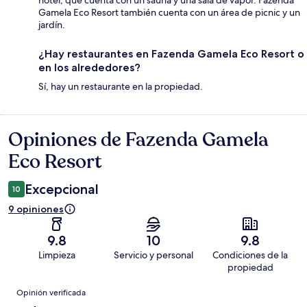
hotel, que cuenta con un sauna y una sala de vapor. Fazenda
Gamela Eco Resort también cuenta con un área de picnic y un
jardín.
¿Hay restaurantes en Fazenda Gamela Eco Resort o
en los alrededores?
Sí, hay un restaurante en la propiedad.
Opiniones de Fazenda Gamela
Opiniones
Eco Resort
Excepcional
10
9 opiniones
9.8
10
9.8
Limpieza
Servicio y personal
Condiciones de la
propiedad
Opiniones
Opinión verificada