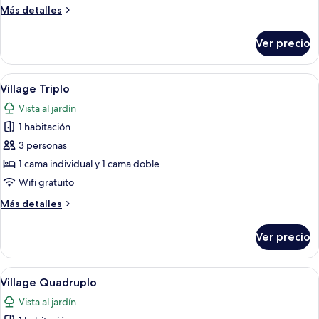
Más
Más detalles
detalles
sobre
Ver precio
Chale
Master
Abrir
Vista al jardín
8
Village Triplo
todas
Vista al jardín
las
1 habitación
fotos
de
3 personas
Village
1 cama individual y 1 cama doble
Triplo
Wifi gratuito
Más
Más detalles
detalles
sobre
Ver precio
Village
Triplo
Abrir
Vista al jardín
9
Village Quadruplo
todas
Vista al jardín
las