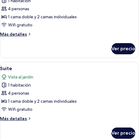
1 habitación
fotos
de
4 personas
Village
1 cama doble y 2 camas individuales
Quadruplo
Wifi gratuito
Más
Más detalles
detalles
sobre
Ver precio
Village
Quadruplo
Abrir
Minibar, caja de seguridad en la habit
5
Suite
todas
Vista al jardín
las
1 habitación
fotos
de
4 personas
Suite
1 cama doble y 2 camas individuales
Wifi gratuito
Más
Más detalles
detalles
sobre
Ver precio
Suite