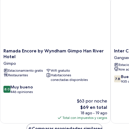
Ramada
Inter
Ramada Encore by Wyndham Gimpo Han River
Inter C
Encore
City
Hotel
Gangse
by
Seoul
Gimpo
Estaci
Wyndham
Gangse
Aire a
Gimpo
Estacionamiento gratis
Wifi gratuito
gu
Restaurantes
Habitaciones
Han
7.8
Bue
7.8
conectadas disponibles
River
de
935 
Hotel
8.0
10,
Muy bueno
8.0
Gimpo
de
Bueno,
446 opiniones
10,
935
$63 por noche
Muy
opinion
El
$69 en total
bueno,
precio
446
18 ago - 19 ago
actual
opiniones
Total con impuestos y cargos
es
de
Comparar propiedades similares