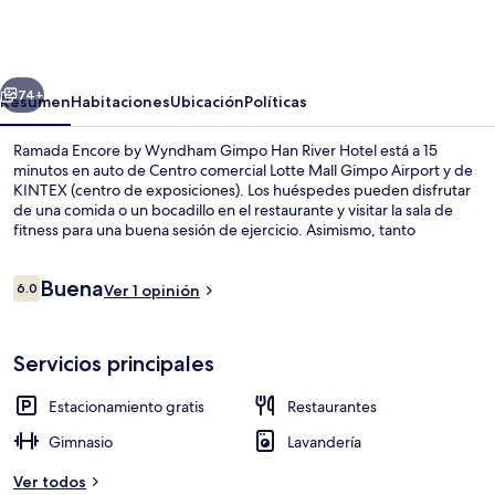
Encore
by
Wyndham
erior
Siguiente
Gimpo
74+
Resumen
Habitaciones
Ubicación
Políticas
Han
Ramada Encore by Wyndham Gimpo Han River Hotel está a 15
River
minutos en auto de Centro comercial Lotte Mall Gimpo Airport y de
KINTEX (centro de exposiciones). Los huéspedes pueden disfrutar
Hotel
de una comida o un bocadillo en el restaurante y visitar la sala de
fitness para una buena sesión de ejercicio. Asimismo, tanto
Universidad de Hongik como Estadio Gocheok Sky Dome están a
pocos minutos en auto.
Opiniones
Buena
6.0
Ver 1 opinión
6.0 de 10,
Lobby
Servicios principales
Estacionamiento gratis
Restaurantes
Gimnasio
Lavandería
Ver todos