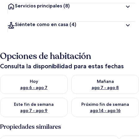
Servicios principales
(8)
Siéntete como en casa
(4)
Opciones de habitación
Consulta la disponibilidad para estas fechas
Consulta la disponibilidad para hoy ago 6 - ago 7
Consulta la disponibilidad pa
Hoy
Mañana
ago 6 - ago 7
ago 7 - ago 8
Consulta la disponibilidad para este fin de semana ago 7 - ag
Consulta la disponibilidad par
Este fin de semana
Próximo fin de semana
ago 7 - ago 9
ago 14 - ago 16
Propiedades similares
Ramada Encore by Wyndham Gimpo Han River Hotel
Inter Cit