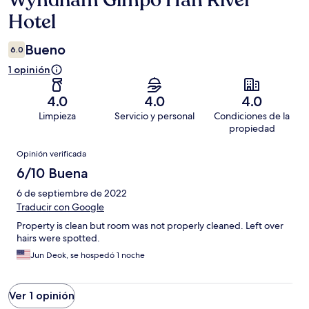
Wyndham Gimpo Han River
Hotel
Bueno
6.0
1 opinión
4.0
4.0
4.0
Limpieza
Servicio y personal
Condiciones de la
propiedad
Opiniones
Opinión verificada
6/10 Buena
6 de septiembre de 2022
Traducir con Google
Property is clean but room was not properly cleaned. Left over
hairs were spotted.
Jun Deok, se hospedó 1 noche
Ver 1 opinión