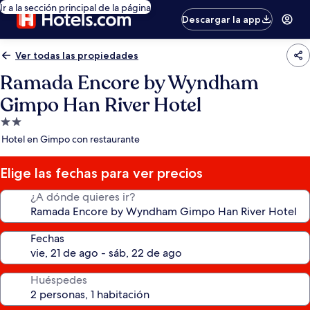
Ir a la sección principal de la página
Descargar la app
Ver todas las propiedades
Ramada Encore by Wyndham
Gimpo Han River Hotel
Propiedad
de
Hotel en Gimpo con restaurante
2.0
estrellas
Elige las fechas para ver precios
¿A dónde quieres ir?
Fechas
Huéspedes