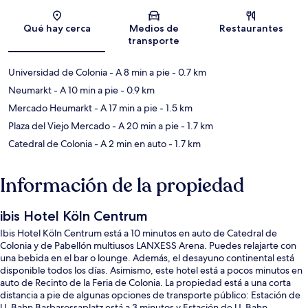
Sección del mapa
Qué hay cerca
Medios de
Restaurantes
transporte
Universidad de Colonia
- A 8 min a pie
- 0.7 km
Neumarkt
- A 10 min a pie
- 0.9 km
Mercado Heumarkt
- A 17 min a pie
- 1.5 km
Plaza del Viejo Mercado
- A 20 min a pie
- 1.7 km
Catedral de Colonia
- A 2 min en auto
- 1.7 km
Información de la propiedad
ibis Hotel Köln Centrum
Ibis Hotel Köln Centrum está a 10 minutos en auto de Catedral de
Colonia y de Pabellón multiusos LANXESS Arena. Puedes relajarte con
una bebida en el bar o lounge. Además, el desayuno continental está
disponible todos los días. Asimismo, este hotel está a pocos minutos en
auto de Recinto de la Feria de Colonia. La propiedad está a una corta
distancia a pie de algunas opciones de transporte público: Estación de
U-Bahn Barbarossaplatz está a 3 minutos y Estación de U-Bahn