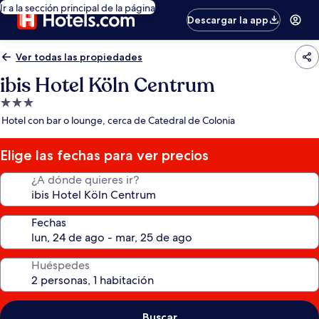
Ir a la sección principal de la página
Descargar la app
Ver todas las propiedades
ibis Hotel Köln Centrum
Propiedad
de
Hotel con bar o lounge, cerca de Catedral de Colonia
3.0
estrellas
Elige las fechas para ver precios
¿A dónde quieres ir?
Fechas
Huéspedes
Buscar