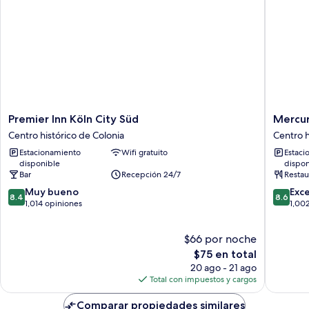
Premier
Mercur
Premier Inn Köln City Süd
Mercur
Inn
Hotel
Centro histórico de Colonia
Centro h
Köln
Severin
Estacionamiento
Wifi gratuito
Estaci
City
Köln
disponible
dispon
Süd
City
Bar
Recepción 24/7
Restau
Centro
Centro
8.4
8.6
histórico
Muy bueno
histórico
Exc
8.4
8.6
de
de
de
1,014 opiniones
de
1,00
10,
10,
Colonia
Colonia
Muy
Excelent
$66 por noche
bueno,
1,002
1,014
El
opinion
$75 en total
opiniones
precio
20 ago - 21 ago
actual
Total con impuestos y cargos
es
de
Comparar propiedades similares