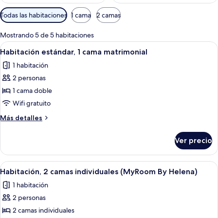
Filtros
Todas las habitaciones
1 cama
2 camas
disponibles
para
Mostrando 5 de 5 habitaciones
las
Abrir
Una habitación de hotel con una cama, 
6
Habitación estándar, 1 cama matrimonial
habitaciones
todas
1 habitación
las
2 personas
fotos
de
1 cama doble
Habitación
Wifi gratuito
estándar,
Más
Más detalles
1
detalles
cama
sobre
Ver precio
Habitación
matrimonial
estándar,
1
Abrir
Habitación de hotel con dos camas, un
4
cama
Habitación, 2 camas individuales (MyRoom By Helena)
todas
matrimonial
1 habitación
las
2 personas
fotos
de
2 camas individuales