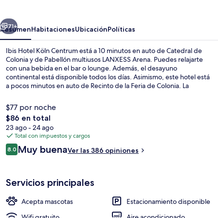
Köln
Centrum
erior
Siguiente
71+
Resumen
Habitaciones
Ubicación
Políticas
Ibis Hotel Köln Centrum está a 10 minutos en auto de Catedral de
Colonia y de Pabellón multiusos LANXESS Arena. Puedes relajarte
con una bebida en el bar o lounge. Además, el desayuno
continental está disponible todos los días. Asimismo, este hotel está
a pocos minutos en auto de Recinto de la Feria de Colonia. La
propiedad está a una corta distancia a pie de algunas opciones de
transporte público: Estación de U-Bahn Barbarossaplatz está a 3
$77 por noche
minutos y Estación de U-Bahn Zülpicher Platz está a 4 minutos.
El
$86 en total
precio
23 ago - 24 ago
Imagen general
total
Total con impuestos y cargos
es
Opiniones
Muy buena
8.0
Ver las 386 opiniones
de
8.0 de 10,
$86
Servicios principales
Acepta mascotas
Estacionamiento disponible
Wifi gratuito
Aire acondicionado