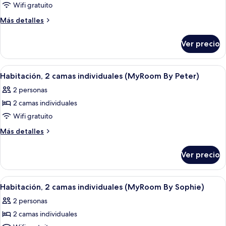
Habitación,
Wifi gratuito
2
Más
Más detalles
camas
detalles
individuales
sobre
Ver precio
Habitación,
(MyRoom
2
By
camas
Abrir
Habitación de hotel con cama, escritori
Helena)
5
individuales
Habitación, 2 camas individuales (MyRoom By Peter)
todas
(MyRoom
2 personas
By
las
Helena)
2 camas individuales
fotos
de
Wifi gratuito
Habitación,
Más
Más detalles
2
detalles
sobre
camas
Ver precio
Habitación,
individuales
2
(MyRoom
camas
Abrir
Habitación de hotel con cama, manta a 
4
By
individuales
Habitación, 2 camas individuales (MyRoom By Sophie)
todas
(MyRoom
Peter)
2 personas
By
las
Peter)
2 camas individuales
fotos