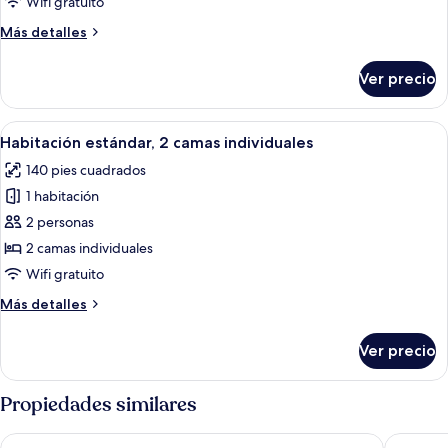
de
Wifi gratuito
Habitación,
Más
Más detalles
2
detalles
sobre
camas
Ver precio
Habitación,
individuales
2
(MyRoom
camas
Abrir
Una habitación de hotel con una cama g
6
By
individuales
Habitación estándar, 2 camas individuales
todas
(MyRoom
Sophie)
140 pies cuadrados
By
las
Sophie)
1 habitación
fotos
de
2 personas
Habitación
2 camas individuales
estándar,
Wifi gratuito
2
Más
Más detalles
camas
detalles
individuales
sobre
Ver precio
Habitación
estándar,
2
Propiedades similares
camas
individuales
Premier Inn Köln City Süd
Mercure 