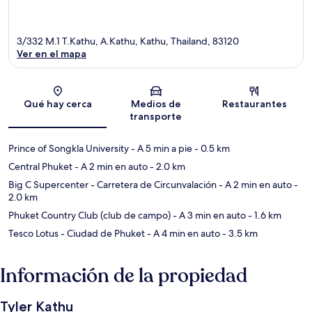
3/332 M.1 T.Kathu, A.Kathu, Kathu, Thailand, 83120
Ver en el mapa
Sección del mapa
Qué hay cerca
Medios de
Restaurantes
transporte
Prince of Songkla University
- A 5 min a pie
- 0.5 km
Central Phuket
- A 2 min en auto
- 2.0 km
Big C Supercenter - Carretera de Circunvalación
- A 2 min en auto
-
2.0 km
Phuket Country Club (club de campo)
- A 3 min en auto
- 1.6 km
Tesco Lotus - Ciudad de Phuket
- A 4 min en auto
- 3.5 km
Información de la propiedad
Tyler Kathu