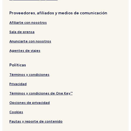
l
n
p
n
s
t
f
o
a
c
o
o
Proveedores, afiliados y medios de comunicación
V
c
P
e
r
n
i
o
h
C
t
g
Afiliarte con nosotros
e
l
u
o
H
B
w
l
k
n
i
e
Sala de prensa
s
e
e
d
l
a
v
c
t
o
l
c
Anunciarte con nosotros
1
t
m
t
h
Agentes de viajes
4
i
i
o
P
5
o
n
p
h
n
i
s
u
Políticas
u
k
m
e
Términos y condiciones
t
-
Privacidad
A
d
Términos y condiciones de One Key™
u
Opciones de privacidad
l
t
Cookies
s
O
Pautas y reporte de contenido
n
l