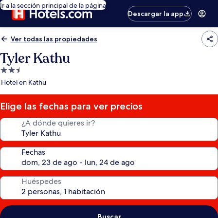
Ir a la sección principal de la página
Descargar la app
Ver todas las propiedades
Tyler Kathu
Propiedad
de
Hotel en Kathu
2.5
estrellas
Elige las fechas para ver precios
¿A dónde quieres ir?
Fechas
Huéspedes
Buscar