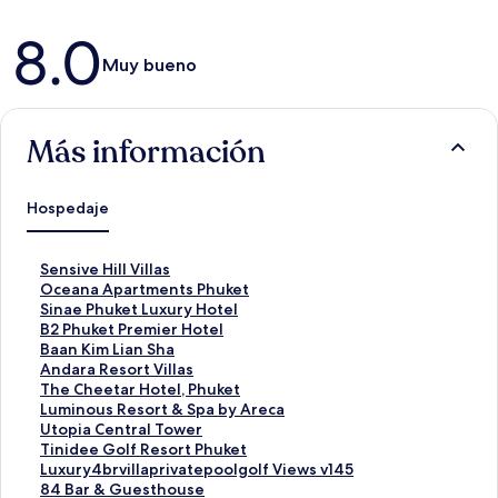
Opiniones
8.0
Muy bueno
Más información
Hospedaje
E
Sensive Hill Villas
n
E
Oceana Apartments Phuket
l
n
E
Sinae Phuket Luxury Hotel
a
l
n
E
B2 Phuket Premier Hotel
c
a
l
n
E
Baan Kim Lian Sha
e
c
a
l
n
E
Andara Resort Villas
p
e
c
a
l
n
E
The Cheetar Hotel, Phuket
a
p
e
c
a
l
n
E
Luminous Resort & Spa by Areca
r
a
p
e
c
a
l
n
E
Utopia Central Tower
a
r
a
p
e
c
a
l
n
E
Tinidee Golf Resort Phuket
a
a
r
a
p
e
c
a
l
n
E
Luxury4brvillaprivatepoolgolf Views v145
b
a
a
r
a
p
e
c
a
l
n
E
84 Bar & Guesthouse