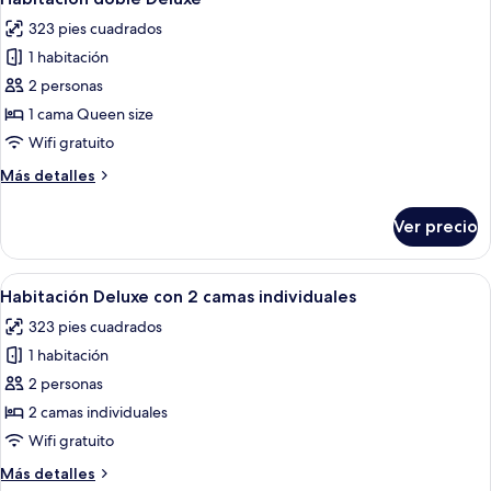
habitaciones
todas
323 pies cuadrados
las
1 habitación
fotos
de
2 personas
Habitación
1 cama Queen size
doble
Wifi gratuito
Deluxe
Más
Más detalles
detalles
sobre
Ver precio
Habitación
doble
Deluxe
Abrir
Una habitación de hotel con una cama
6
Habitación Deluxe con 2 camas individuales
todas
323 pies cuadrados
las
1 habitación
fotos
de
2 personas
Habitación
2 camas individuales
Deluxe
Wifi gratuito
con
Más
Más detalles
2