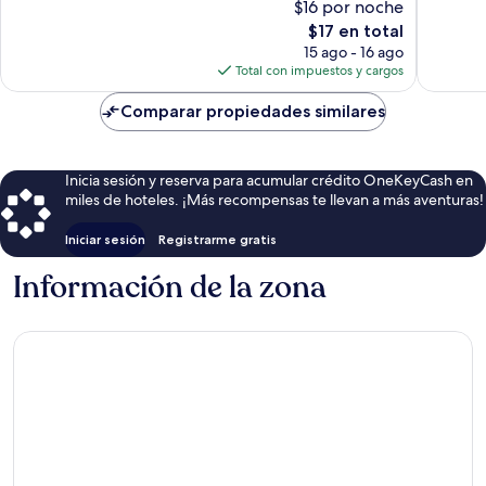
$16 por noche
1,000
39
El
$17 en total
opiniones
opinion
precio
15 ago - 16 ago
actual
Total con impuestos y cargos
es
de
Comparar propiedades similares
$17
Inicia sesión y reserva para acumular crédito OneKeyCash en
miles de hoteles. ¡Más recompensas te llevan a más aventuras!
Iniciar sesión
Registrarme gratis
Información de la zona