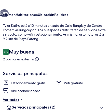
erior
Siguiente
17+
Resumen
Habitaciones
Ubicación
Políticas
Tyler Kathu está a 10 minutos en auto de Calle Bangla y de Centro
comercial Jungceylon. Los huéspedes disfrutarán de servicios extra
sin costo, como wifi y estacionamiento. Asimismo, este hotel está a
9.2 km de Playa Patong.
Opiniones
Muy buena
8.0
8.0 de 10,
2 opiniones externas
Entrada interior
Servicios principales
Estacionamiento gratis
Wifi gratuito
Aire acondicionado
Ver todos
Servicios principales
(2)