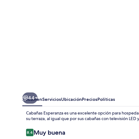
Esperanza
44+
Resumen
Servicios
Ubicación
Precios
Políticas
Cabañas Esperanza es una excelente opción para hospedars
su terraza, al igual que por sus cabañas con televisión LED y
Opiniones
Muy buena
8.4
8.4 de 10,