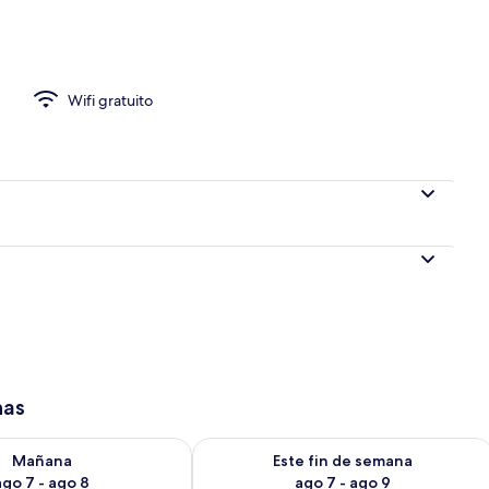
ada
Wifi gratuito
has
isponibilidad para mañana ago 7 - ago 8
Consulta la disponibilidad para este 
Mañana
Este fin de semana
ago 7 - ago 8
ago 7 - ago 9