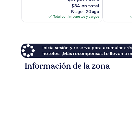
opiniones
El
$34 en total
precio
19 ago - 20 ago
actual
Total con impuestos y cargos
es
de
$34
Inicia sesión y reserva para acumular c
hoteles. ¡Más recompensas te llevan a m
Información de la zona