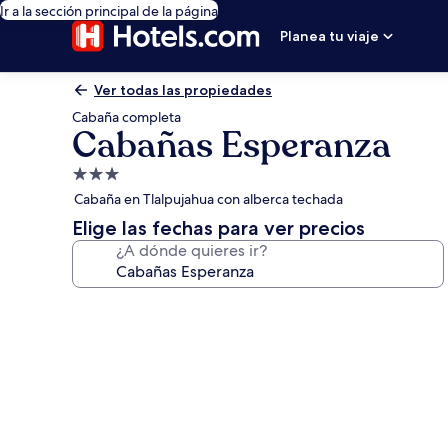
Ir a la sección principal de la página
Planea tu viaje
Ver todas las propiedades
Cabaña completa
Cabañas Esperanza
Propiedad
de
Cabaña en Tlalpujahua con alberca techada
3.0
Elige las fechas para ver precios
estrellas
¿A dónde quieres ir?
Galería
de
fotos
de
Cabañas