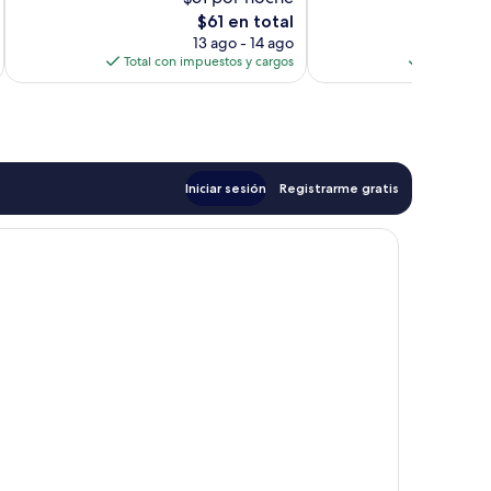
18
12
El
opiniones
$61 en total
opiniones
precio
13 ago - 14 ago
actual
Total con impuestos y cargos
Total con 
es
de
$61
Iniciar sesión
Registrarme gratis