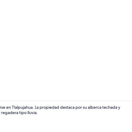
Entrada inte
e en Tlalpujahua. La propiedad destaca por su alberca techada y
 regadera tipo lluvia.
Restaurante