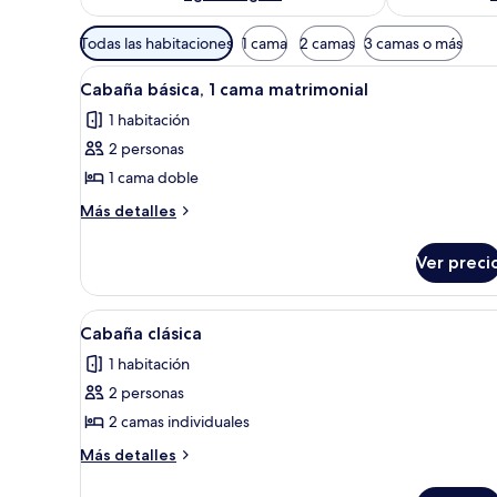
Filtros
Todas las habitaciones
1 cama
2 camas
3 camas o más
disponibles
Abrir
Un dormitorio con una cama de
para
7
Cabaña básica, 1 cama matrimonial
todas
las
1 habitación
las
habitaciones
2 personas
fotos
de
1 cama doble
Cabaña
Más
Más detalles
básica,
detalles
sobre
1
Ver preci
Cabaña
cama
básica,
matrimonial
1
Abrir
Un dormitorio con dos camas, u
8
cama
Cabaña clásica
todas
matrimonial
1 habitación
las
2 personas
fotos
de
2 camas individuales
Cabaña
Más
Más detalles
clásica
detalles
sobre