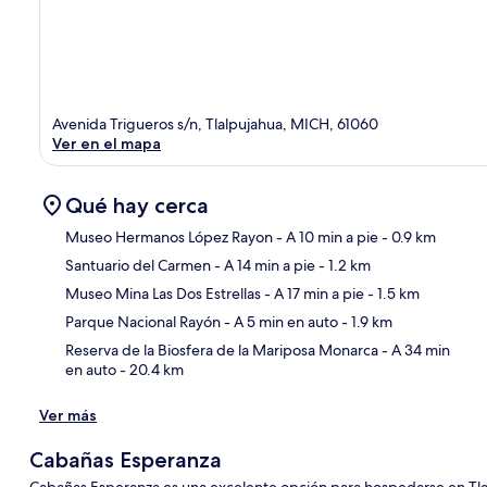
Avenida Trigueros s/n, Tlalpujahua, MICH, 61060
Ver en el mapa
Qué hay cerca
Museo Hermanos López Rayon
- A 10 min a pie
- 0.9 km
Santuario del Carmen
- A 14 min a pie
- 1.2 km
Sec
Museo Mina Las Dos Estrellas
- A 17 min a pie
- 1.5 km
Parque Nacional Rayón
- A 5 min en auto
- 1.9 km
Reserva de la Biosfera de la Mariposa Monarca
- A 34 min
en auto
- 20.4 km
Ver más
Cabañas Esperanza
Cabañas Esperanza es una excelente opción para hospedarse en Tlal