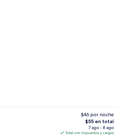
rior
Interior
$46 por noche
El
$55 en total
precio
7 ago - 8 ago
Tabla de planchar con plancha y ropa
total
Total con impuestos y cargos
es