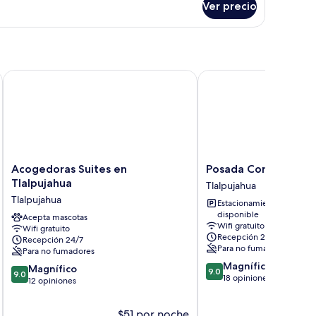
Ver precio
baña
clusiva
Acogedoras Suites en Tlalpujahua
Posada Conchita
Acogedoras
Posada
Acogedoras Suites en
Posada Conchita
Suites
Conchita
Tlalpujahua
Tlalpujahua
en
Tlalpujahua
Tlalpujahua
Estacionamiento
Tlalpujahua
disponible
Tlalpujahua
Acepta mascotas
Wifi gratuito
Wifi gratuito
Recepción 24/7
Recepción 24/7
Para no fumadores
Para no fumadores
9.0
Magnífico
9.0
Magnífico
9.0
9.0
de
18 opiniones
de
12 opiniones
10,
10,
Magnífico,
Magnífico,
$51 por noche
$