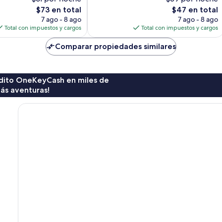
opiniones
El
El
$73 en total
$47 en total
precio
precio
7 ago - 8 ago
7 ago - 8 ago
actual
actual
Total con impuestos y cargos
Total con impuestos y cargos
es
es
de
de
Comparar propiedades similares
$73
$47
rédito OneKeyCash en miles de
ás aventuras!