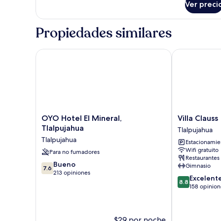
Ver preci
Cabaña
clásica
Propiedades similares
OYO Hotel El Mineral, Tlalpujahua
Villa Clauss
OYO
Villa
OYO Hotel El Mineral,
Villa Clauss
Hotel
Clauss
Tlalpujahua
Tlalpujahua
El
Tlalpujahua
Tlalpujahua
Estacionamien
Mineral,
Wifi gratuito
Tlalpujahua
Para no fumadores
Restaurantes
Tlalpujahua
7.6
Bueno
Gimnasio
7.6
de
213 opiniones
8.8
Excelent
10,
8.8
de
158 opinion
Bueno,
10,
213
Excelente,
opiniones
158
$29 por noche