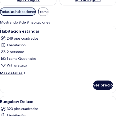
ago 7 - ago 9
ago 14 - ago 16
Filtros
Todas las habitaciones
1 cama
disponibles
para
Mostrando 9 de 9 habitaciones
las
Abrir
Escritorio, wifi gratis y ropa de cama
8
Habitación estándar
habitaciones
todas
248 pies cuadrados
las
1 habitación
fotos
de
2 personas
Habitación
1 cama Queen size
estándar
Wifi gratuito
Más
Más detalles
detalles
sobre
Ver precio
Habitación
estándar
Abrir
Escritorio, wifi gratis y ropa de cama
6
Bungalow Deluxe
todas
323 pies cuadrados
las
1 habitación