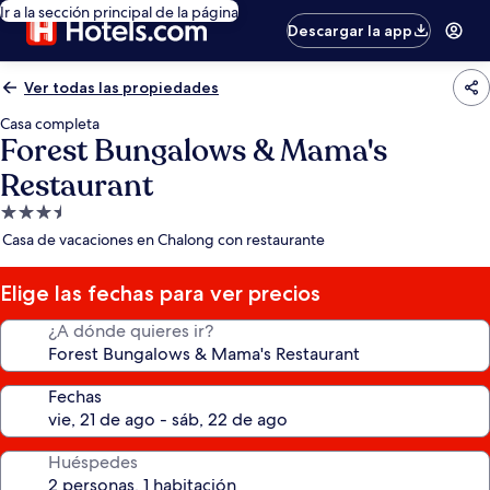
Ir a la sección principal de la página
Descargar la app
Ver todas las propiedades
Casa completa
Forest Bungalows & Mama's
Restaurant
Propiedad
de
Casa de vacaciones en Chalong con restaurante
3.5
estrellas
Elige las fechas para ver precios
¿A dónde quieres ir?
Fechas
Huéspedes