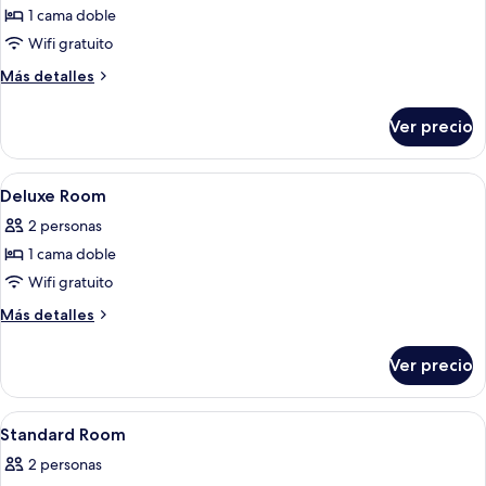
1 cama doble
fotos
de
Wifi gratuito
Deluxe
Más
Más detalles
Bungalow
detalles
sobre
Ver precio
Deluxe
Bungalow
Abrir
Escritorio, wifi gratis y ropa de cama
8
Deluxe Room
todas
2 personas
las
1 cama doble
fotos
de
Wifi gratuito
Deluxe
Más
Más detalles
Room
detalles
sobre
Ver precio
Deluxe
Room
Abrir
Escritorio, wifi gratis y ropa de cama
7
Standard Room
todas
2 personas
las