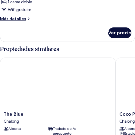
1 cama doble
fotos
de
Wifi gratuito
Standard
Más
Más detalles
Room
detalles
sobre
Ver precio
Standard
Room
Propiedades similares
The Blue
Coco Par
The
Coco
The Blue
Coco P
Blue
Paradiso
Chalong
Chalong
Chalong
Phuket
Alberca
Traslado del/al
Alberc
Hotel
aeropuerto
Estaci
Chalong