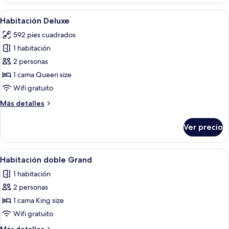
Deluxe
Abrir
Una cama bien hecha con almohadas a 
10
Habitación Deluxe
todas
592 pies cuadrados
las
1 habitación
fotos
de
2 personas
Habitación
1 cama Queen size
Deluxe
Wifi gratuito
Más
Más detalles
detalles
sobre
Ver precio
Habitación
Deluxe
Abrir
Un dormitorio con cama, almohadas, u
9
Habitación doble Grand
todas
1 habitación
las
2 personas
fotos
de
1 cama King size
Habitación
Wifi gratuito
doble
Más