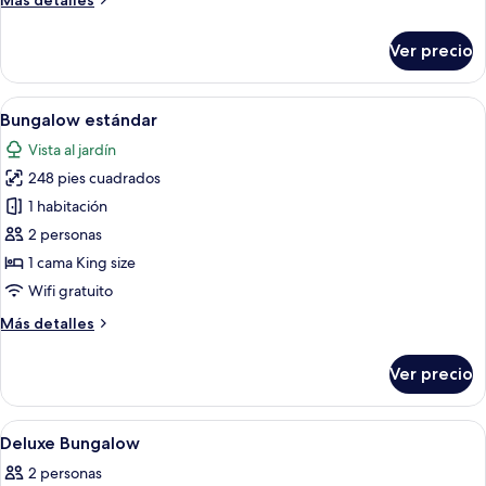
Más detalles
Grand
detalles
sobre
Ver precio
Habitación
doble
Grand
Abrir
Escritorio, wifi gratis y ropa de cama
7
Bungalow estándar
todas
Vista al jardín
las
248 pies cuadrados
fotos
de
1 habitación
Bungalow
2 personas
estándar
1 cama King size
Wifi gratuito
Más
Más detalles
detalles
sobre
Ver precio
Bungalow
estándar
Abrir
Escritorio, wifi gratis y ropa de cama
2
Deluxe Bungalow
todas
2 personas
las