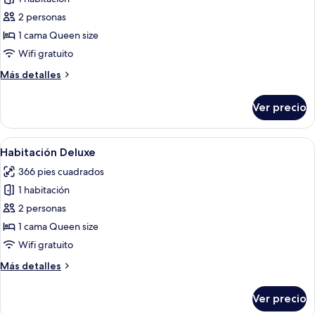
fotos
de
2 personas
Bungalow
1 cama Queen size
Deluxe
Wifi gratuito
Más
Más detalles
detalles
sobre
Ver precio
Bungalow
Deluxe
Abrir
Escritorio, wifi gratis y ropa de cama
6
Habitación Deluxe
todas
366 pies cuadrados
las
1 habitación
fotos
de
2 personas
Habitación
1 cama Queen size
Deluxe
Wifi gratuito
Más
Más detalles
detalles
sobre
Ver precio
Habitación