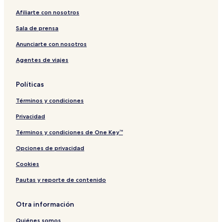
e
t
t
a
Afiliarte con nosotros
t
a
n
y
t
Sala de prensa
B
l
Anunciarte con nosotros
a
Agentes de viajes
n
c
A
Políticas
p
a
Términos y condiciones
r
t
Privacidad
m
e
Términos y condiciones de One Key™
n
Opciones de privacidad
t
Cookies
Pautas y reporte de contenido
Otra información
Quiénes somos