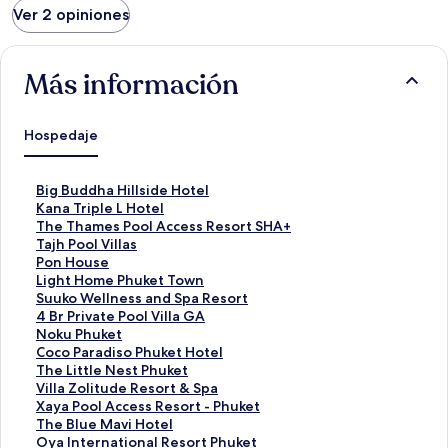
Ver 2 opiniones
Más información
Hospedaje
E
Big Buddha Hillside Hotel
n
E
Kana Triple L Hotel
l
n
E
The Thames Pool Access Resort SHA+
a
l
n
E
Tajh Pool Villas
c
a
l
n
E
Pon House
e
c
a
l
n
E
Light Home Phuket Town
p
e
c
a
l
n
E
Suuko Wellness and Spa Resort
a
p
e
c
a
l
n
E
4 Br Private Pool Villa GA
r
a
p
e
c
a
l
n
E
Noku Phuket
a
r
a
p
e
c
a
l
n
E
Coco Paradiso Phuket Hotel
a
a
r
a
p
e
c
a
l
n
E
The Little Nest Phuket
b
a
a
r
a
p
e
c
a
l
n
E
Villa Zolitude Resort & Spa
r
b
a
a
r
a
p
e
c
a
l
n
E
Xaya Pool Access Resort - Phuket
i
r
b
a
a
r
a
p
e
c
a
l
n
E
The Blue Mavi Hotel
r
i
r
b
a
a
r
a
p
e
c
a
l
n
E
Oya International Resort Phuket