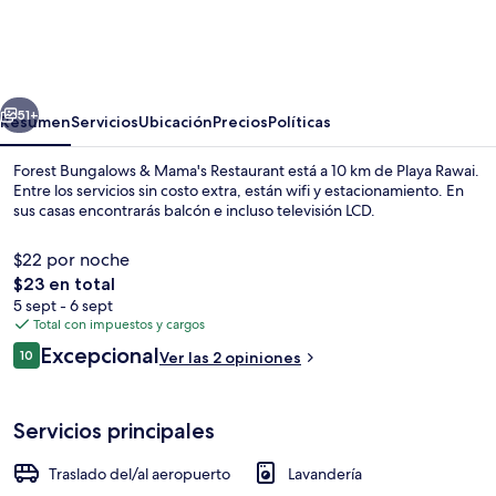
Bungalows
&
Mama's
erior
Siguiente
Restaurant
51+
Resumen
Servicios
Ubicación
Precios
Políticas
Forest Bungalows & Mama's Restaurant está a 10 km de Playa Rawai.
Entre los servicios sin costo extra, están wifi y estacionamiento. En
sus casas encontrarás balcón e incluso televisión LCD.
$22 por noche
El
$23 en total
precio
5 sept - 6 sept
total
Total con impuestos y cargos
es
Opiniones
Excepcional
Escritorio, wifi gratis y ropa de cama
10
Ver las 2 opiniones
de
10 de 10,
$23
Servicios principales
Traslado del/al aeropuerto
Lavandería