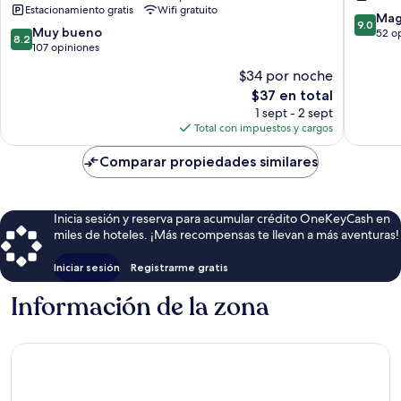
Estacionamiento gratis
Wifi gratuito
9.0
Mag
9.0
8.2
Muy bueno
de
52 o
8.2
de
107 opiniones
10,
10,
Magnífi
$34 por noche
Muy
52
El
$37 en total
bueno,
opinion
precio
107
1 sept - 2 sept
actual
opiniones
Total con impuestos y cargos
es
de
Comparar propiedades similares
$37
Inicia sesión y reserva para acumular crédito OneKeyCash en
miles de hoteles. ¡Más recompensas te llevan a más aventuras!
Iniciar sesión
Registrarme gratis
Información de la zona