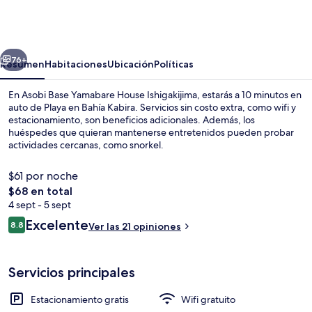
Base
Yamabare
House
erior
Siguiente
Ishigakijima
76+
Resumen
Habitaciones
Ubicación
Políticas
En Asobi Base Yamabare House Ishigakijima, estarás a 10 minutos en
auto de Playa en Bahía Kabira. Servicios sin costo extra, como wifi y
estacionamiento, son beneficios adicionales. Además, los
huéspedes que quieran mantenerse entretenidos pueden probar
actividades cercanas, como snorkel.
$61 por noche
El
$68 en total
precio
4 sept - 5 sept
Recepción
total
Opiniones
Excelente
8.8
Ver las 21 opiniones
es
8.8 de 10,
de
$68
Servicios principales
Estacionamiento gratis
Wifi gratuito