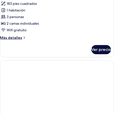
las
183 pies cuadrados
para
fotos
no
1 habitación
de
fumadores
3 personas
Habitación
estándar
2 camas individuales
con
Wifi gratuito
2
Más
Más detalles
camas
detalles
individuales
sobre
Ver precio
Habitación
(with
estándar
Extra
con
Bed)
2
camas
individuales
(with
Extra
Bed)