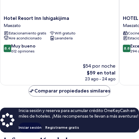
Hotel
HOTEL
Hotel Resort Inn Ishigakijima
HOTEL 
Resort
Ishigaki
Maezato
Maezat
Inn
2020
Estacionamiento gratis
Wifi gratuito
Cocine
Ishigakijima
Maezat
Aire acondicionado
Lavandería
Estaci
Maezato
8.4
8.8
Muy bueno
Exc
8.4
8.8
de
de
612 opiniones
294 
10,
10,
Muy
Excelent
$54 por noche
bueno,
294
El
$59 en total
612
opinion
precio
23 ago - 24 ago
opiniones
actual
es
Comparar propiedades similares
de
$59
Inicia sesión y reserva para acumular crédito OneKeyCash en
miles de hoteles. ¡Más recompensas te llevan a más aventuras!
Iniciar sesión
Registrarme gratis