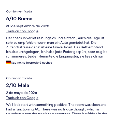
Opinión verificada
6/10 Buena
30 de septiembre de 2025
Traducir con Google
Der check in verlief reibungslos und einfach., auch die Lage ist
sehr zu empfehlen, wenn man ein Auto gemietet hat. Die
Zufahrtsstrasse dahin ist eine Gravel Road. Das Bett empfand
ich als durchgelegen, ich habe jede Feder gespürt, aber es gibt
schlimmeres. Leider klemmte die Eingangstür, sie lies sich nur
mit Geräusch schliessen. Bestimmt nervig für die Nachbarn
Sabine, se hospedó 5 noches
gewesen. Basisausstattung wie beschrieben. Ich würde das
nächste mal eine andere Unterkunft ausprobieren wollen, auch
wenn es OK war.
Opinión verificada
2/10 Mala
2 de mayo de 2026
Traducir con Google
Well let’s start with something positive. The room was clean and
had a functioning AC. There was no fridge though, which is
ridiculous given the tropic temperatures. There is a fridge in the