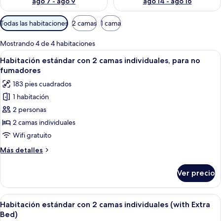
ago 7 - ago 9
ago 14 - ago 16
Filtros
Todas las habitaciones
2 camas
1 cama
disponibles
para
Mostrando 4 de 4 habitaciones
las
Abrir
Una habitación pequeña y bien iluminad
16
Habitación estándar con 2 camas individuales, para no
habitaciones
todas
fumadores
las
183 pies cuadrados
fotos
1 habitación
de
2 personas
Habitación
estándar
2 camas individuales
con
Wifi gratuito
2
Más
Más detalles
camas
detalles
individuales,
sobre
Ver precio
Habitación
para
estándar
no
con
Abrir
Habitación de hotel con dos camas, un 
fumadores
22
2
Habitación estándar con 2 camas individuales (with Extra
todas
camas
Bed)
individuales,