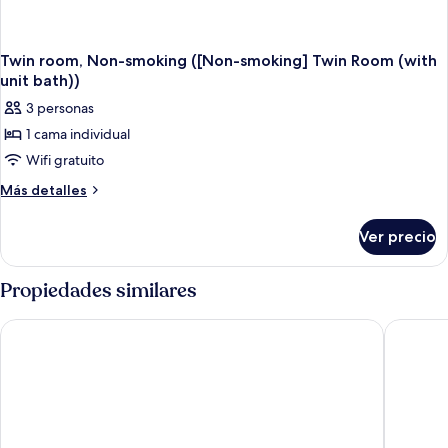
Twin room, Non-smoking ([Non-smoking] Twin Room (with
unit bath))
3 personas
1 cama individual
Wifi gratuito
Más
Más detalles
detalles
sobre
Ver precio
Twin
room,
Non-
Propiedades similares
smoking
([Non-
Hotel Resort Inn Ishigakijima
HOTEL Is
smoking]
Twin
Room
(with
unit
bath))