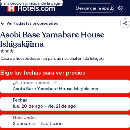
Ir a la sección principal de la página
Descargar la app
Ver todas las propiedades
Asobi Base Yamabare House
Ishigakijima
Propiedad
de
Casa de huéspedes en un parque nacional en Isla Ishigaki
3.0
estrellas
Elige las fechas para ver precios
¿A dónde quieres ir?
Fechas
Huéspedes