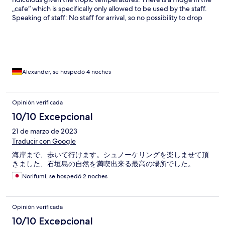
„cafe“ which is specifically only allowed to be used by the staff.
Speaking of staff: No staff for arrival, so no possibility to drop
the luggage before check in. You are supposedly be able to
leave the luggage in the cafe, unsupervised of course. The
check in was not able before 3 pm although there was no
cleaning process happening, so the room was ready already.
The bed is basically a mattress on the floor which gave my
sensitive back a horrible time. I guess the place is only
Alexander, se hospedó 4 noches
appropriate for people with no back issues whatsoever. I really
don’t mind basic accommodations, but this place is not just
basic, it’s absolutely run down. The were chairs upside down all
Opinión verificada
around the area for my entire stay. Seems like someone just
10/10 Excepcional
wants to get some cash, but not wanting to keep the area in
shape. You are asked to help sorting the trash which is ridiculous
21 de marzo de 2023
when you just have one tiny trash bin for your entire stay, which
Traducir con Google
has obviously not been emptied. The accomdation is pretty
much opposite the Kabira Bay Area, so you need to be good on
海岸まで、歩いて行けます。シュノーケリングを楽しませて頂
foot for a nice walk (14k roundtrip) or you need to have a car. To
きました、石垣島の自然を満喫出来る最高の場所でした。
finish the review positively, the water pressure of the sure is
Norifumi, se hospedó 2 noches
insane especially given the fact you are on an island. You need
to go full throttle to get a decent temperature though.
Opinión verificada
10/10 Excepcional