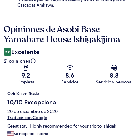
Cascadas Arakawa.
Opiniones de Asobi Base
Opiniones
Yamabare House Ishigakijima
Excelente
8.8
21 opiniones
9.2
8.6
8.8
Limpieza
Servicios
Servicio y personal
Opiniones
Opinión verificada
10/10 Excepcional
20 de diciembre de 2020
Traducir con Google
Great stay! Highly recommended for your trip to Ishigaki
Se hospedó 1 noche