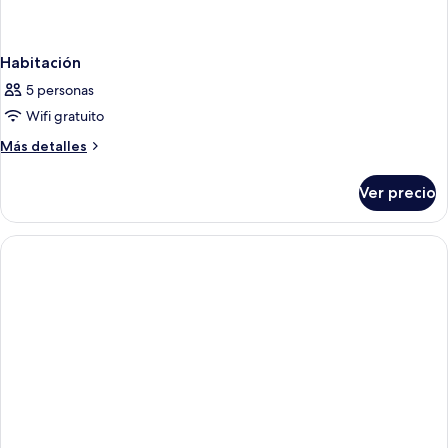
Habitación
5 personas
Wifi gratuito
Más
Más detalles
detalles
sobre
Ver precio
Habitación