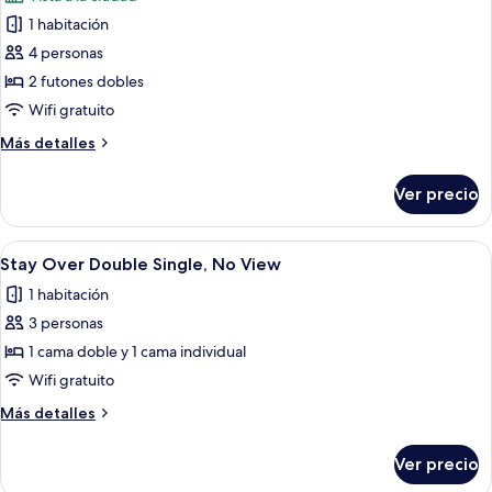
las
1 habitación
fotos
de
4 personas
Habitación
2 futones dobles
Deluxe,
Wifi gratuito
vista
Más
Más detalles
a
detalles
la
sobre
Ver precio
Habitación
ciudad
Deluxe,
(Korean
vista
Abrir
Habitación de hotel con dos camas, un e
Ondol)
3
a
Stay Over Double Single, No View
todas
la
1 habitación
ciudad
las
(Korean
3 personas
fotos
Ondol)
de
1 cama doble y 1 cama individual
Stay
Wifi gratuito
Over
Más
Más detalles
Double
detalles
Single,
sobre
Ver precio
Stay
No
Over