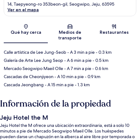
14, Taepyeong-ro 353beon-gil, Seogwipo, Jeju, 63595
Ver en el mapa
Sección del mapa
Qué hay cerca
Medios de
Restaurantes
transporte
Calle artística de Lee Jung-Seob
- A 3 min a pie
- 0.3 km
Galería de Arte Lee Jung Seop
- A 6 min a pie
- 0.5 km
Mercado Seogwipo Maeil Olle
- A 7 min a pie
- 0.6 km
Cascadas de Cheonjiyeon
- A 10 min a pie
- 0.9 km
Cascada Jeongbang
- A 15 min a pie
- 1.3 km
Información de la propiedad
Jeju Hotel the M
Jeju Hotel the M ofrece una ubicación extraordinaria, está a solo 10
minutos a pie de Mercado Seogwipo Maeil Olle. Los huéspedes
pueden darse un chapuzón en la alberca al aire libre por temporada o