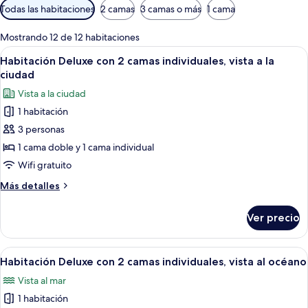
Filtros
Todas las habitaciones
2 camas
3 camas o más
1 cama
disponibles
para
Mostrando 12 de 12 habitaciones
las
Abrir
Habitación de hotel con cama, escritorio,
4
Habitación Deluxe con 2 camas individuales, vista a la
habitaciones
todas
ciudad
las
Vista a la ciudad
fotos
1 habitación
de
3 personas
Habitación
Deluxe
1 cama doble y 1 cama individual
con
Wifi gratuito
2
Más
Más detalles
camas
detalles
individuales,
sobre
Ver precio
Habitación
vista
Deluxe
a
con
Abrir
Habitación de hotel con cama, escritorio,
la
4
2
Habitación Deluxe con 2 camas individuales, vista al océano
todas
camas
ciudad
Vista al mar
individuales,
las
vista
1 habitación
fotos