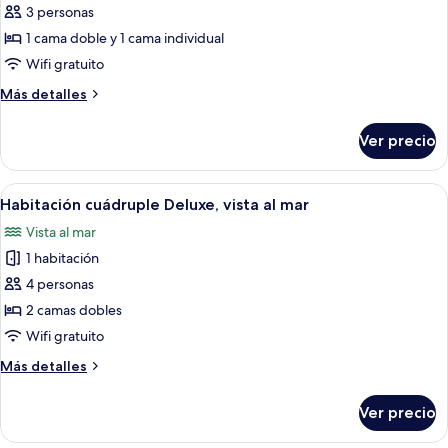
a
de
3 personas
la
Habitación
ciudad
1 cama doble y 1 cama individual
Deluxe
Wifi gratuito
con
Más
Más detalles
2
detalles
camas
sobre
Ver precio
Habitación
individuales,
Deluxe
vista
con
Abrir
Habitación de hotel con cama, escritorio,
al
4
2
Habitación cuádruple Deluxe, vista al mar
todas
océano
camas
Vista al mar
individuales,
las
vista
1 habitación
fotos
al
de
4 personas
océano
Habitación
2 camas dobles
cuádruple
Wifi gratuito
Deluxe,
Más
Más detalles
vista
detalles
al
sobre
Ver precio
Habitación
mar
cuádruple