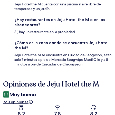
Jeju Hotel the M cuenta con una piscina al aire libre de
temporada y un jardín.
¿Hay restaurantes en Jeju Hotel the M o en los
alrededores?
Sí, hay un restaurante en la propiedad.
¿Cómo es la zona donde se encuentra Jeju Hotel
the M?
Jeju Hotel the M se encuentra en Ciudad de Seogwipo, a tan
solo 7 minutos a pie de Mercado Seogwipo Maeil Olle y a 8
minutos a pie de Cascadas de Cheonjiyeon.
Opiniones de Jeju Hotel the M
Opiniones
Muy bueno
8.4
760 opiniones
8.2
7.8
8.2