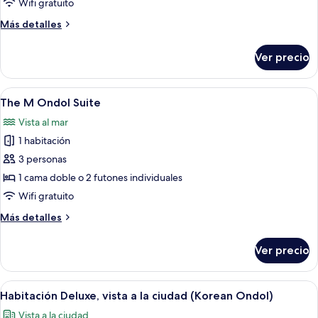
la
Wifi gratuito
matrimoniales,
básica
ciudad
vista
Más
Más detalles
a
detalles
la
sobre
Ver precio
ciudad
Habitación
triple
básica
Abrir
Habitación de hotel con una cama gran
6
The M Ondol Suite
todas
Vista al mar
las
1 habitación
fotos
de
3 personas
The
1 cama doble o 2 futones individuales
M
Wifi gratuito
Ondol
Más
Más detalles
Suite
detalles
sobre
Ver precio
The
M
Ondol
Abrir
Habitación de hotel con un ventanal g
1
Suite
Habitación Deluxe, vista a la ciudad (Korean Ondol)
todas
Vista a la ciudad