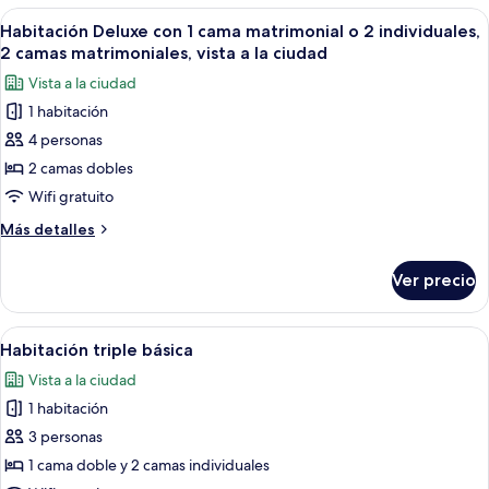
Deluxe,
Abrir
Habitación de hotel con cama, escritorio,
4
vista
Habitación Deluxe con 1 cama matrimonial o 2 individuales,
todas
al
2 camas matrimoniales, vista a la ciudad
mar
las
Vista a la ciudad
fotos
1 habitación
de
4 personas
Habitación
Deluxe
2 camas dobles
con
Wifi gratuito
1
Más
Más detalles
cama
detalles
matrimonial
sobre
Ver precio
Habitación
o
Deluxe
2
con
Abrir
Una habitación de hotel con una cama g
individuales,
3
1
Habitación triple básica
todas
cama
2
Vista a la ciudad
matrimonial
las
camas
o
1 habitación
fotos
matrimoniales,
2
de
3 personas
vista
individuales,
Habitación
2
1 cama doble y 2 camas individuales
a
camas
triple