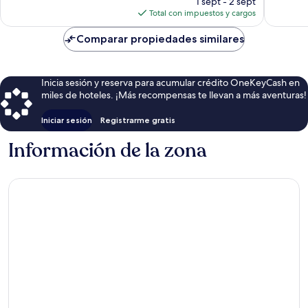
1 sept - 2 sept
opiniones
actual
Total con impuestos y cargos
es
de
Comparar propiedades similares
$30
Inicia sesión y reserva para acumular crédito OneKeyCash en
miles de hoteles. ¡Más recompensas te llevan a más aventuras!
Iniciar sesión
Registrarme gratis
Información de la zona