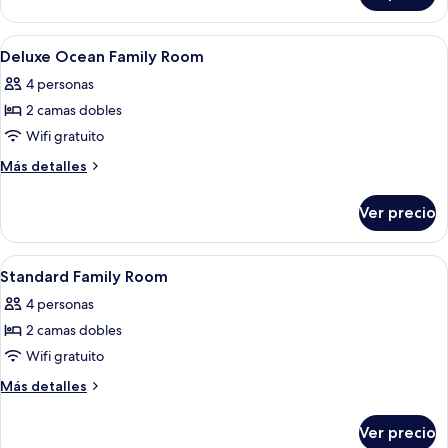
Room
Ocean
Twin
Abrir
Escritorio, cortinas blackout y insonor
5
Room
Deluxe Ocean Family Room
todas
4 personas
las
2 camas dobles
fotos
de
Wifi gratuito
Deluxe
Más
Más detalles
Ocean
detalles
sobre
Family
Ver precio
Deluxe
Room
Ocean
Family
Abrir
Escritorio, cortinas blackout y insonor
4
Room
Standard Family Room
todas
4 personas
las
2 camas dobles
fotos
de
Wifi gratuito
Standard
Más
Más detalles
Family
detalles
sobre
Room
Ver precio
Standard