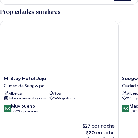
Family
Room
Propiedades similares
M-Stay Hotel Jeju
Seogwip
M-
Seogwi
M-Stay Hotel Jeju
Seogwi
Stay
JS
Ciudad de Seogwipo
Ciudad 
Hotel
Hotel
Alberca
Spa
Alberc
Jeju
Ciudad
Estacionamiento gratis
Wifi gratuito
Wifi g
Ciudad
de
de
Seogwi
8.0
9.0
Muy bueno
Mag
8.0
9.0
Seogwipo
de
de
1,002 opiniones
1,00
10,
10,
Muy
Magnífi
$27 por noche
bueno,
1,003
El
$30 en total
1,002
opinion
precio