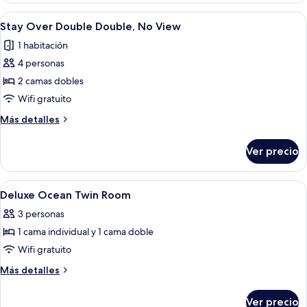
View
Double
Abrir
Habitación de hotel con dos camas, un e
3
Single,
Stay Over Double Double, No View
todas
No
1 habitación
View
las
4 personas
fotos
de
2 camas dobles
Stay
Wifi gratuito
Over
Más
Más detalles
Double
detalles
Double,
sobre
Ver precio
Stay
No
Over
View
Double
Abrir
Escritorio, cortinas blackout y insonor
7
Double,
Deluxe Ocean Twin Room
todas
No
3 personas
View
las
1 cama individual y 1 cama doble
fotos
de
Wifi gratuito
Deluxe
Más
Más detalles
Ocean
detalles
sobre
Twin
Ver precio
Deluxe