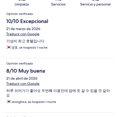
Limpieza
Servicios
Servicio y personal
Opiniones
Opinión verificada
10/10 Excepcional
21 de marzo de 2026
Traducir con Google
가성비 최고 호텔입니다
경효, se hospedó 1 noche
Opinión verificada
8/10 Muy buena
21 de abril de 2026
Traducir con Google
하루 쉬어가기 좋아요 두번째 이용인데 담에 또 갈 수 있을 것 같아
요
Jeonghwa, se hospedó 1 noche