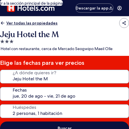
Ir a la sección principal de la página
Descargar la app
Ver todas las propiedades
Jeju Hotel the M
Propiedad
de
Hotel con restaurante, cerca de Mercado Seogwipo Maeil Olle
3.0
estrellas
Elige las fechas para ver precios
¿A dónde quieres ir?
Fechas
Huéspedes
Buscar