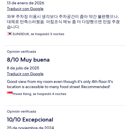
13 de enero de 2026
Traducir con Google
와부 주차장 이용시 생각보다 주차공간이 좁아 약간 불편했으나,
대체로 만족스러웠음. 아침조식 메뉴 좀 더 다양했으면 만점 주겠
습니다.
SUNGDUK, se hospedó 3 noches
Opinión verificada
8/10 Muy buena
8 de julio de 2025
Traducir con Google
Good view from my room even though it's only 4th floor.It's
location is accessible to many food street.Recommended!
Hwee Keng, se hospedó 4 noches
Opinión verificada
10/10 Excepcional
25 de noviembre de 2024