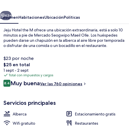
the
M
erior
Siguiente
43+
Resumen
Habitaciones
Ubicación
Políticas
Jeju Hotel the M ofrece una ubicación extraordinaria, está a solo 10
minutos a pie de Mercado Seogwipo Maeil Olle. Los huéspedes
pueden darse un chapuzón en la alberca al aire libre por temporada
o disfrutar de una comida o un bocadillo en el restaurante.
$23 por noche
El
$25 en total
precio
1 sept - 2 sept
total
Total con impuestos y cargos
Desayuno buffet todos los días (con c
es
Opiniones
Muy buena
8.4
Ver las 760 opiniones
de
8.4 de 10,
$25
Servicios principales
Alberca
Estacionamiento gratis
Wifi gratuito
Restaurantes