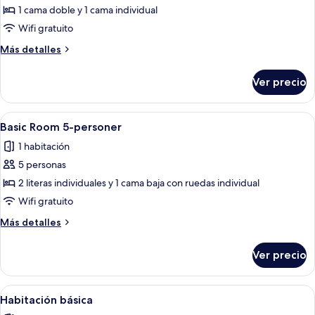
de
1 cama doble y 1 cama individual
Habitación
Wifi gratuito
triple
Más
Más detalles
Deluxe
detalles
sobre
Ver precio
Habitación
triple
Deluxe
Abrir
Un dormitorio con literas, un escritorio 
9
Basic Room 5-personer
todas
1 habitación
las
5 personas
fotos
de
2 literas individuales y 1 cama baja con ruedas individual
Basic
Wifi gratuito
Room
Más
Más detalles
5-
detalles
personer
sobre
Ver precio
Basic
Room
5-
Abrir
Un dormitorio con literas, un escritorio 
9
personer
Habitación básica
todas