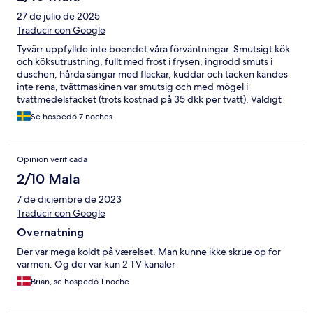
27 de julio de 2025
Traducir con Google
Tyvärr uppfyllde inte boendet våra förväntningar. Smutsigt kök
och köksutrustning, fullt med frost i frysen, ingrodd smuts i
duschen, hårda sängar med fläckar, kuddar och täcken kändes
inte rena, tvättmaskinen var smutsig och med mögel i
tvättmedelsfacket (trots kostnad på 35 dkk per tvätt). Väldigt
dålig ventilation, varmt och instängt. Väldigt lyhört. Högljutt
Se hospedó 7 noches
utanför, både av grannar och fiskmåsar. Det enda positiva var
läget och gratis parkering. Synd på ett ställe med så stor
potential.
Opinión verificada
2/10 Mala
7 de diciembre de 2023
Traducir con Google
Overnatning
Der var mega koldt på værelset. Man kunne ikke skrue op for
varmen. Og der var kun 2 TV kanaler
Brian, se hospedó 1 noche