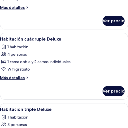
doble
Más
Más detalles
Deluxe
detalles
sobre
Ver precio
Habitación
doble
Deluxe
Abrir
Insonorización, tabla de planchar con 
9
Habitación cuádruple Deluxe
todas
1 habitación
las
4 personas
fotos
de
1 cama doble y 2 camas individuales
Habitación
Wifi gratuito
cuádruple
Más
Más detalles
Deluxe
detalles
sobre
Ver precio
Habitación
cuádruple
Deluxe
Abrir
Una habitación acogedora con una cam
8
Habitación triple Deluxe
todas
1 habitación
las
3 personas
fotos