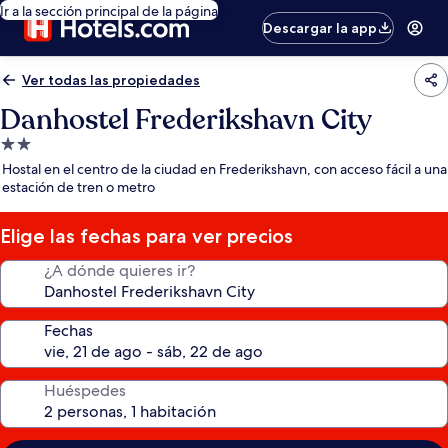
Ir a la sección principal de la página
Descargar la app
Ver todas las propiedades
Danhostel Frederikshavn City
Propiedad
de
Hostal en el centro de la ciudad en Frederikshavn, con acceso fácil a una
2.0
estación de tren o metro
estrellas
Elige las fechas para ver precios
¿A dónde quieres ir?
Fechas
Huéspedes