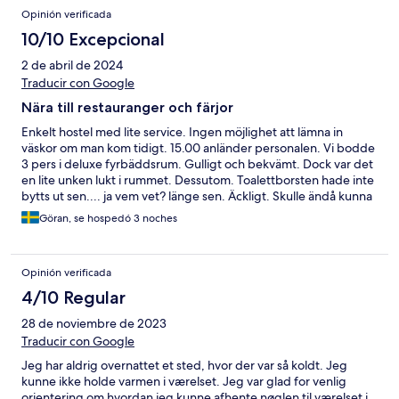
Opinión verificada
10/10 Excepcional
2 de abril de 2024
Traducir con Google
Nära till restauranger och färjor
Enkelt hostel med lite service. Ingen möjlighet att lämna in
väskor om man kom tidigt. 15.00 anländer personalen. Vi bodde
3 pers i deluxe fyrbäddsrum. Gulligt och bekvämt. Dock var det
en lite unken lukt i rummet. Dessutom. Toalettborsten hade inte
bytts ut sen.... ja vem vet? länge sen. Äckligt. Skulle ändå kunna
tänka mig att bo där igen. Läget och priset var mycket bra.
Göran, se hospedó 3 noches
Opinión verificada
4/10 Regular
28 de noviembre de 2023
Traducir con Google
Jeg har aldrig overnattet et sted, hvor der var så koldt. Jeg
kunne ikke holde varmen i værelset. Jeg var glad for venlig
orientering om hvordan jeg kunne afhente nøglen til værelset i