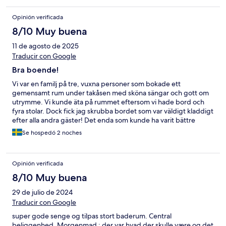
Opinión verificada
8/10 Muy buena
11 de agosto de 2025
Traducir con Google
Bra boende!
Vi var en familj på tre, vuxna personer som bokade ett
gemensamt rum under takåsen med sköna sängar och gott om
utrymme. Vi kunde äta på rummet eftersom vi hade bord och
fyra stolar. Dock fick jag skrubba bordet som var väldigt kladdigt
efter alla andra gäster! Det enda som kunde ha varit bättre
under vårt besök är kökets kylar och frys? Kylarna var väldigt
Se hospedó 2 noches
fulla och frysen var superfrostig. Men för det pris vi betalade så
är vi väldigt nöjda!
Opinión verificada
8/10 Muy buena
29 de julio de 2024
Traducir con Google
super gode senge og tilpas stort baderum. Central
beliggenhed. Morgenmad : der var hvad der skulle være og det