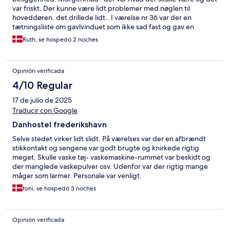
var friskt. Der kunne være lidt problemer med nøglen til
hoveddøren. det drillede lidt.. I værelse nr 36 var der en
tætningsliste om gavlvinduet som ikke sad fast og gav en
irriterende lyd..
Ruth, se hospedó 2 noches
Opinión verificada
4/10 Regular
17 de julio de 2025
Traducir con Google
Danhostel frederikshavn
Selve stedet virker lidt slidt. På værelses var der en afbrændt
stikkontakt og sengene var godt brugte og knirkede rigtig
meget. Skulle vaske tøj- vaskemaskine-rummet var beskidt og
der manglede vaskepulver osv. Udenfor var der rigtig mange
måger som larmer. Personale var venligt.
toni, se hospedó 3 noches
Opinión verificada