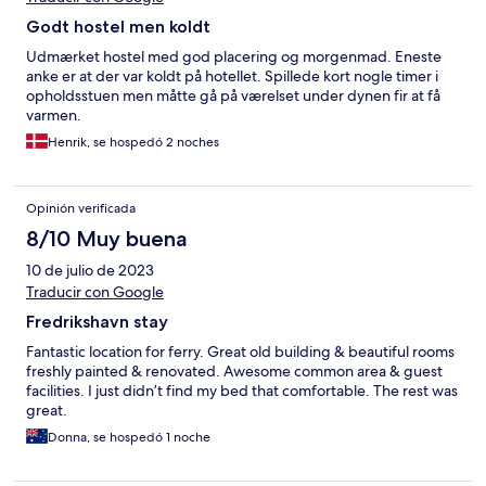
Godt hostel men koldt
Udmærket hostel med god placering og morgenmad. Eneste
anke er at der var koldt på hotellet. Spillede kort nogle timer i
opholdsstuen men måtte gå på værelset under dynen fir at få
varmen.
Henrik, se hospedó 2 noches
Opinión verificada
8/10 Muy buena
10 de julio de 2023
Traducir con Google
Fredrikshavn stay
Fantastic location for ferry. Great old building & beautiful rooms
freshly painted & renovated. Awesome common area & guest
facilities. I just didn’t find my bed that comfortable. The rest was
great.
Donna, se hospedó 1 noche