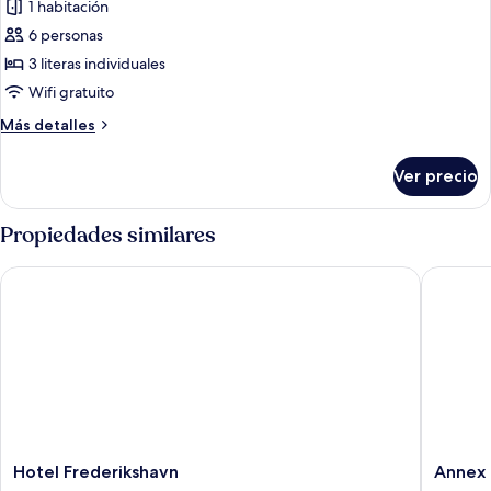
1 habitación
las
6 personas
fotos
de
3 literas individuales
Habitación
Wifi gratuito
básica
Más
Más detalles
detalles
sobre
Ver precio
Habitación
básica
Propiedades similares
Hotel Frederikshavn
Annex
Hotel
Annex
Hotel Frederikshavn
Annex
Frederikshavn
Frederi