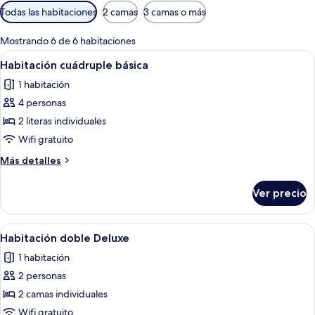
Filtros
Todas las habitaciones
2 camas
3 camas o más
disponibles
para
Mostrando 6 de 6 habitaciones
las
Abrir
Un dormitorio con literas, un escritorio 
9
Habitación cuádruple básica
habitaciones
todas
1 habitación
las
4 personas
fotos
de
2 literas individuales
Habitación
Wifi gratuito
cuádruple
Más
Más detalles
básica
detalles
sobre
Ver precio
Habitación
cuádruple
básica
Abrir
Un dormitorio con literas, un escritorio 
10
Habitación doble Deluxe
todas
1 habitación
las
2 personas
fotos
de
2 camas individuales
Habitación
Wifi gratuito