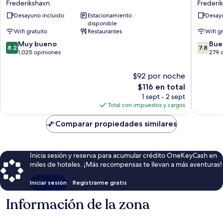
Frederikshavn
Frederi
Frederikshavn
Desayuno incluido
Estacionamiento
Desayu
disponible
Wifi gratuito
Restaurantes
Wifi g
8.2
7.8
Muy bueno
Bue
8.2
7.8
de
de
1,025 opiniones
279 
10,
10,
Muy
Bueno,
$92 por noche
bueno,
279
El
$116 en total
1,025
opinion
precio
1 sept - 2 sept
opiniones
actual
Total con impuestos y cargos
es
de
Comparar propiedades similares
$116
Inicia sesión y reserva para acumular crédito OneKeyCash en
miles de hoteles. ¡Más recompensas te llevan a más aventuras!
Iniciar sesión
Registrarme gratis
Información de la zona