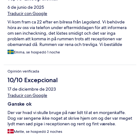
6 de junio de 2025
Traducir con Google
Vi kom fram ca 22 efter en bilresa från Legoland. Vi behövde
höra av oss via telefon under eftermiddagen för att informera
om sen incheckning, det löstes smidigt och det var inga
problem att komma in på rummen trots att receptionen var
obemannad då. Rummen var rena och trevliga. Vi beställde
frukost på morgonen för 75 DKK/vuxen och 40 DKK/barn.
Emma, se hospedó 1 noche
Frukosten bestod av juice, yoghurt, flingor, bröd med tillbehör.
Opinión verificada
10/10 Excepcional
17 de diciembre de 2023
Traducir con Google
Ganske ok
Der var hvad vi skulle bruge på nær lidt til at en morgenkaffe.
Dog var sengene ikke noget at skrive hjem om og der var meget
lydt men sød pige i receptionen og rent og fint værelse.
Mette, se hospedó 2 noches