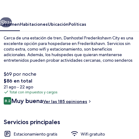
City
erior
Siguiente
53+
Resumen
Habitaciones
Ubicación
Políticas
Cerca de una estación de tren, Danhostel Frederikshavn City es una
excelente opción para hospedarse en Frederikshavn. Servicios sin
costo extra, como wifi y estacionamiento, son beneficios
adicionales. Además, los huéspedes que quieran mantenerse
entretenidos pueden probar actividades cercanas, como senderos
para caminar o andar en bicicleta. La propiedad destaca por su
terraza y su jardín.
$69 por noche
El
$86 en total
precio
21 ago - 22 ago
Vista frontal de la propiedad
total
Total con impuestos y cargos
es
Opiniones
Muy buena
8.2
Ver las 185 opiniones
de
8.2 de 10,
$86
Servicios principales
Estacionamiento gratis
Wifi gratuito