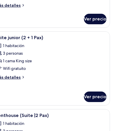
ás
s detalles
ama
talles
bre
ueen
Ver precio
bitación
ze,
luxe,
erraza
ación y escritorio
brir
Edredón, caja de seguridad en la habitación y 
7
ama
ite junior (2 + 1 Pax)
odas
ueen
ax)
1 habitación
ze,
s
rraza
3 personas
otos
e
1 cama King size
x)
uite
Wifi gratuito
unior
ás
s detalles
2
talles
bre
ite
Ver precio
nior
ax)
brir
Terraza o patio
9
nthouse (Suite |2 Pax)
odas
x)
1 habitación
s