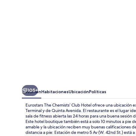
Chemists’
Club
Hotel
105+
Resumen
Habitaciones
Ubicación
Políticas
Eurostars The Chemists’ Club Hotel ofrece una ubicación ex
Terminal y de Quinta Avenida. El restaurante es el lugar ide
sala de fitness abierta las 24 horas para una buena sesión 
Este hotel boutique también está a solo 10 minutos a pie de
amable y la ubicación reciben muy buenas calificaciones de
distancia a pie: Estación de metro 5 Av (W. 42nd St.) está a