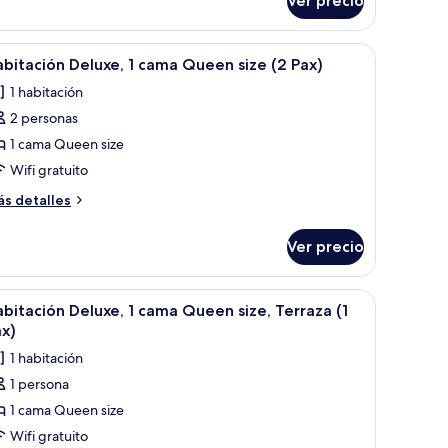
Ver precio
bitación,
ize
ama
ación y escritorio
brir
Edredón, caja de seguridad en la habitación y 
ax)
7
ng
bitación Deluxe, 1 cama Queen size (2 Pax)
odas
ze
1 habitación
s
x)
2 personas
otos
e
1 cama Queen size
abitación
Wifi gratuito
eluxe,
ás
s detalles
talles
ama
bre
Ver precio
bitación
ueen
luxe,
ize
ación y escritorio
brir
Edredón, caja de seguridad en la habitación y 
2
3
ama
bitación Deluxe, 1 cama Queen size, Terraza (1
odas
ueen
ax)
x)
ze
s
1 habitación
otos
x)
1 persona
e
1 cama Queen size
abitación
eluxe,
Wifi gratuito