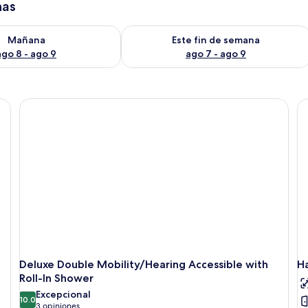
has
isponibilidad para mañana ago 8 - ago 9
Consulta la disponibilidad para este 
Mañana
Este fin de semana
ago 8 - ago 9
ago 7 - ago 9
Deluxe Double Mobility/Hearing Accessible with
Ha
Roll-In Shower
Excepcional
10.0
10.0 de 10
(3
3 opiniones