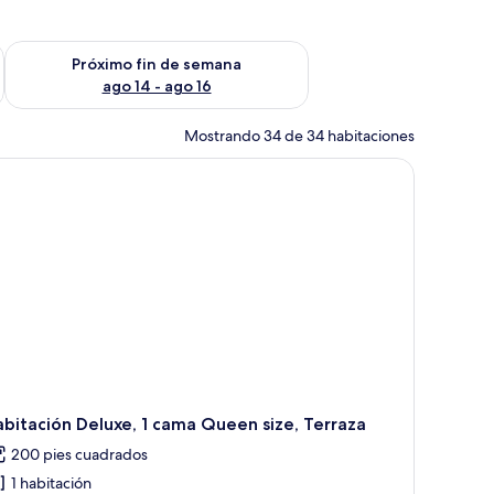
fin de semana ago 7 - ago 9
Consulta la disponibilidad para el próximo fin de semana ago 
Próximo fin de semana
ago 14 - ago 16
Mostrando 34 de 34 habitaciones
bitación Deluxe, 1 cama Queen size, Terraza
200 pies cuadrados
1 habitación