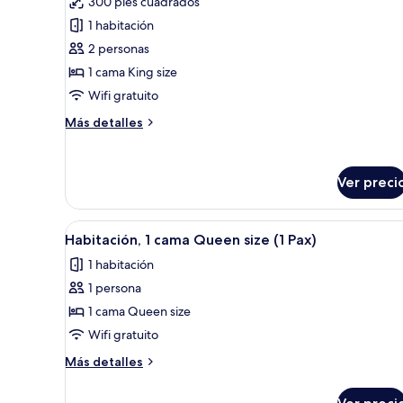
300 pies cuadrados
1 habitación
2 personas
1 cama King size
Wifi gratuito
Más
Más detalles
detalles
sobre
Habitación
Ver preci
Deluxe,
1
cama
Abrir
Edredón, caja de seguridad en l
King
3
Habitación, 1 cama Queen size (1 Pax)
todas
size
1 habitación
las
1 persona
fotos
de
1 cama Queen size
Habitación,
Wifi gratuito
1
Más
Más detalles
cama
detalles
Queen
sobre