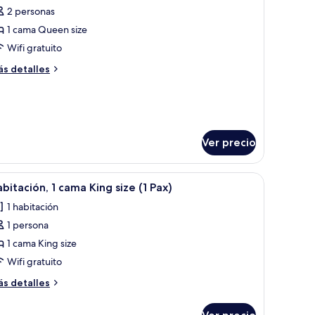
2 personas
1 cama Queen size
Wifi gratuito
ás
s detalles
talles
bre
bitación
luxe,
Ver precio
ama
ueen
ze,
ación y escritorio
brir
Edredón, caja de seguridad en la habitación y 
rraza
3
bitación, 1 cama King size (1 Pax)
odas
1 habitación
s
1 persona
otos
e
1 cama King size
abitación,
Wifi gratuito
ás
s detalles
ama
talles
ing
bre