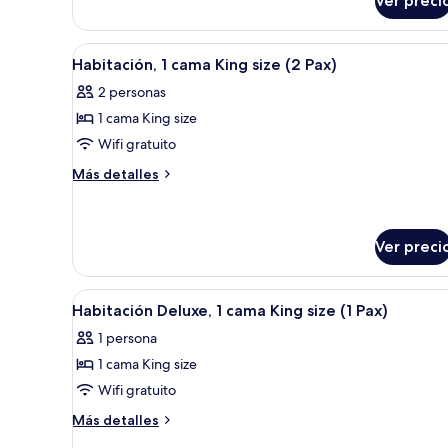
Ver preci
Habitación,
size
1
(1
cama
Abrir
Edredón, caja de seguridad en l
Pax)
3
Queen
Habitación, 1 cama King size (2 Pax)
todas
size
2 personas
(1
las
Pax)
1 cama King size
fotos
de
Wifi gratuito
Habitación,
Más
Más detalles
1
detalles
sobre
cama
Habitación,
King
1
Ver preci
size
cama
(2
King
Abrir
Edredón, caja de seguridad en l
size
Pax)
7
Habitación Deluxe, 1 cama King size (1 Pax)
(2
todas
Pax)
1 persona
las
1 cama King size
fotos
de
Wifi gratuito
Habitación
Más
Más detalles
Deluxe,
detalles