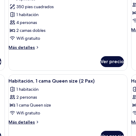
opiniones)
350 pies cuadrados
1 habitación
4 personas
M
Má
2 camas dobles
de
Wifi gratuito
so
Ha
Más
Más detalles
De
detalles
1
sobre
o
Ver precio
c
Deluxe
Q
Double
si
Mobility/Hearing
a habitación y escritorio
Abrir
Edredón, caja de seguridad en la habit
A
Te
3
Accessible
Habitación, 1 cama Queen size (2 Pax)
Ha
todas
t
with
1 habitación
Roll-
las
la
In
2 personas
fotos
f
Shower
de
d
1 cama Queen size
Habitación,
H
Wifi gratuito
1
1
Más
M
Más detalles
Má
cama
c
detalles
de
Queen
sobre
K
so