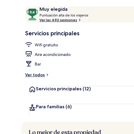
Opiniones
9.4
Muy elegida
P
de
Puntuación alta de los viajeros
Restaurante
u
Ver las 493 opiniones
10,
n
Muy
t
Servicios principales
elegida
u
a
Wifi gratuito
c
i
Aire acondicionado
ó
n
Bar
a
Ver todos
l
t
Servicios principales
(12)
a
d
e
Para familias
(6)
l
o
s
Lo mejor de esta propiedad