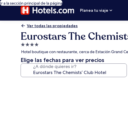
Ir a la sección principal de la página
Planea tu viaje
Ver todas las propiedades
Eurostars The Chemists
Propiedad
de
Hotel boutique con restaurante, cerca de Estación Grand Ce
4.0
Elige las fechas para ver precios
estrellas
¿A dónde quieres ir?
Galería
de
fotos
de
Eurostars
The