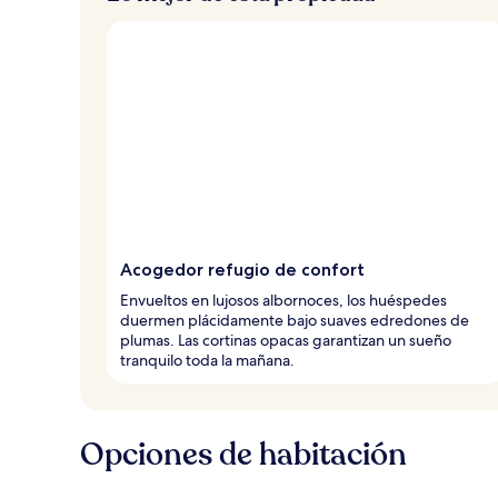
v
i
a
j
e
r
o
s
Acogedor refugio de confort
Envueltos en lujosos albornoces, los huéspedes
duermen plácidamente bajo suaves edredones de
plumas. Las cortinas opacas garantizan un sueño
tranquilo toda la mañana.
Opciones de habitación