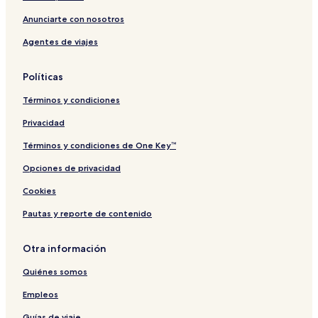
i
t
C
G
n
u
o
a
g
Anunciarte con nosotros
m
f
r
h
Agentes de viajes
t
d
e
h
i
n
e
f
n
Políticas
A
f
y
G
d
Términos y condiciones
C
d
o
H
Privacidad
l
a
l
l
Términos y condiciones de One Key™
e
l
Opciones de privacidad
c
-
t
C
Cookies
i
a
o
m
Pautas y reporte de contenido
n
p
u
s
Otra información
A
Quiénes somos
c
c
Empleos
o
m
Guías de viaje