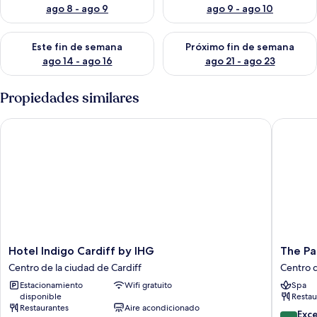
ago 8 - ago 9
ago 9 - ago 10
Consulta la disponibilidad para este fin de semana ago 14 - ag
Consulta la disponibilidad pa
Este fin de semana
Próximo fin de semana
ago 14 - ago 16
ago 21 - ago 23
Propiedades similares
Hotel Indigo Cardiff by IHG
The Park
Hotel
The
Hotel Indigo Cardiff by IHG
The Pa
Indigo
Parkgat
Centro de la ciudad de Cardiff
Centro d
Cardiff
Hotel
Estacionamiento
Wifi gratuito
Spa
by
Centro
disponible
Restau
IHG
de
Restaurantes
Aire acondicionado
Centro
la
9.4
Exc