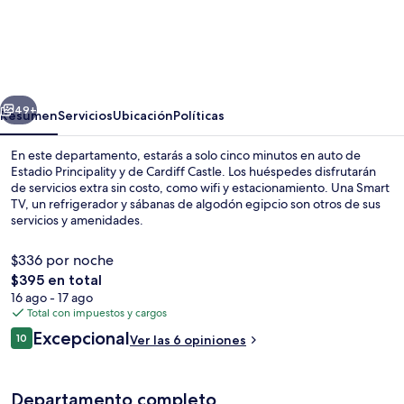
The
Suite,
82
Cathedral,
erior
Siguiente
Private
49+
Resumen
Servicios
Ubicación
Políticas
Parking
En este departamento, estarás a solo cinco minutos en auto de
Estadio Principality y de Cardiff Castle. Los huéspedes disfrutarán
de servicios extra sin costo, como wifi y estacionamiento. Una Smart
TV, un refrigerador y sábanas de algodón egipcio son otros de sus
servicios y amenidades.
$336 por noche
El
$395 en total
precio
16 ago - 17 ago
Vista desde la propiedad
total
Total con impuestos y cargos
es
Opiniones
Excepcional
10
Ver las 6 opiniones
de
10 de 10,
$395
Departamento completo