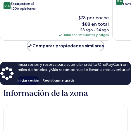
9.4
9.4
de
Excepcional
ciudad
de
1,82
9.4
de
la
1,506 opiniones
de
10,
10,
ciudad
Cardiff
Excepcio
$73 por noche
Excepcional,
de
1,824
El
$88 en total
1,506
Cardiff
opinion
precio
opiniones
23 ago - 24 ago
actual
Total con impuestos y cargos
es
de
Comparar propiedades similares
$88
Inicia sesión y reserva para acumular crédito OneKeyCash en
miles de hoteles. ¡Más recompensas te llevan a más aventuras!
Iniciar sesión
Registrarme gratis
Información de la zona