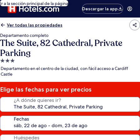
Ir a la sección principal de la página
Descargar la app
Ver todas las propiedades
Departamento completo
The Suite, 82 Cathedral, Private
Parking
Propiedad
de
Departamento en el centro de la ciudad, con fácil acceso a Cardiff
3.0
Castle
estrellas
Elige las fechas para ver precios
¿A dónde quieres ir?
Fechas
Huéspedes