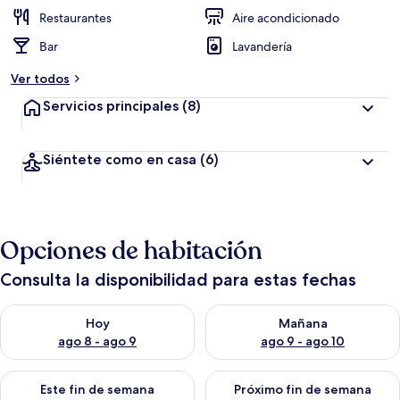
i
ó
Restaurantes
Aire acondicionado
n
Bar
Lavandería
a
Ver todos
l
t
Servicios principales
(8)
a
d
Siéntete como en casa
(6)
e
l
o
s
Opciones de habitación
v
i
Consulta la disponibilidad para estas fechas
a
j
Consulta la disponibilidad para hoy ago 8 - ago 9
Consulta la disponibilidad pa
e
Hoy
Mañana
r
ago 8 - ago 9
ago 9 - ago 10
o
s
Consulta la disponibilidad para este fin de semana ago 14 - ag
Consulta la disponibilidad pa
Este fin de semana
Próximo fin de semana