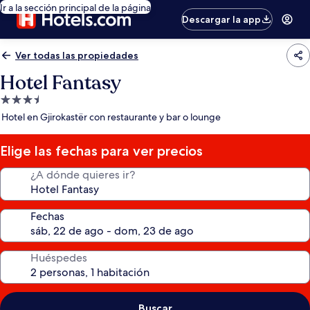
Ir a la sección principal de la página
Descargar la app
Ver todas las propiedades
Hotel Fantasy
Propiedad
de
Hotel en Gjirokastër con restaurante y bar o lounge
3.5
estrellas
Elige las fechas para ver precios
¿A dónde quieres ir?
Fechas
Huéspedes
Buscar