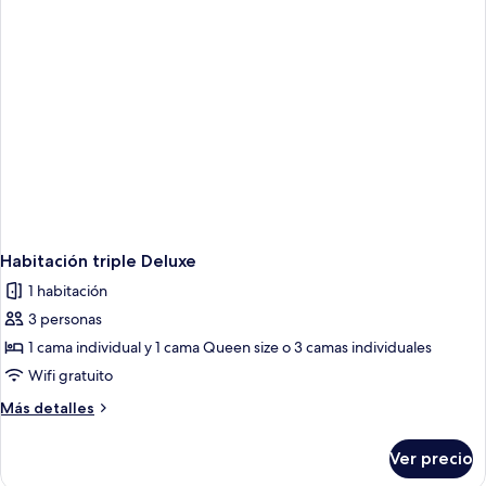
Habitación triple Deluxe
1 habitación
3 personas
1 cama individual y 1 cama Queen size o 3 camas individuales
Wifi gratuito
Más
Más detalles
detalles
sobre
Ver precio
Habitación
triple