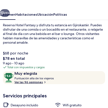
erior
Siguiente
29+
Resumen
Habitaciones
Ubicación
Políticas
Reserva Hotel Fantasy y disfruta tu estancia en Gjirokastër. Puedes
disfrutar de una comida o un bocadillo en el restaurante, o relajarte
al final de día con una bebida en el bar o lounge. Otros visitantes
hablan maravillas de las amenidades y características como el
personal amable.
$68 por noche
El
$78 en total
precio
9 ago - 10 ago
Exterior
total
Total con impuestos y cargos
es
Opiniones
9.4
Muy elegida
de
P
de
Puntuación alta de los viajeros
$78
u
Ver las 96 opiniones
10,
n
Muy
t
elegida
Servicios principales
u
a
c
Desayuno incluido
Wifi gratuito