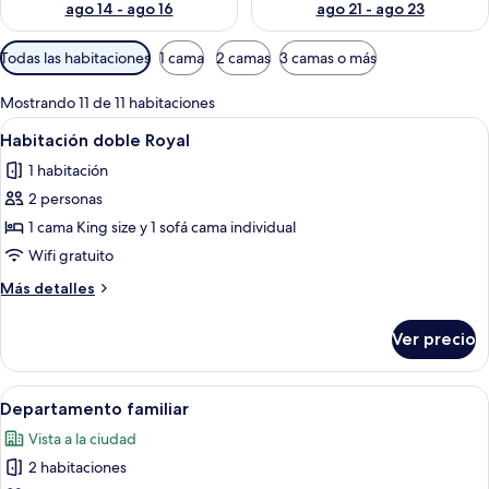
ago 14 - ago 16
ago 21 - ago 23
Filtros
Todas las habitaciones
1 cama
2 camas
3 camas o más
disponibles
para
Mostrando 11 de 11 habitaciones
las
Abrir
Caja de seguridad en la habitación, escr
6
Habitación doble Royal
habitaciones
todas
1 habitación
las
2 personas
fotos
de
1 cama King size y 1 sofá cama individual
Habitación
Wifi gratuito
doble
Más
Más detalles
Royal
detalles
sobre
Ver precio
Habitación
doble
Royal
Abrir
Habitación de hotel con una cama gran
4
Departamento familiar
todas
Vista a la ciudad
las
2 habitaciones
fotos