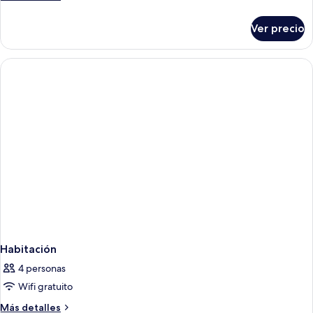
detalles
sobre
Ver precio
Habitación
Habitación
4 personas
Wifi gratuito
Más
Más detalles