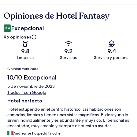
Opiniones de Hotel Fantasy
Opiniones
Excepcional
9.4
96 opiniones
9.8
9.2
9.4
Limpieza
Servicios
Servicio y personal
Opiniones
Opinión verificada
10/10 Excepcional
5 de noviembre de 2023
Traducir con Google
Hotel perfecto
Hotel estupendo en el centro histórico. Las habitaciones son
cómodas, limpias y tienen unas vistas magníficas. El desayuno lo
sirven individualmente y es abundante y muy rico. El personal es
encantador, muy amable y siempre dispuesto a ayudar.
Andrea, se hospedó 1 noche