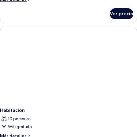
detalles
sobre
Ver precio
Habitación
estándar
con
1
cama
matrimonial
o
2
individuales
Habitación
10 personas
Wifi gratuito
Más
Más detalles