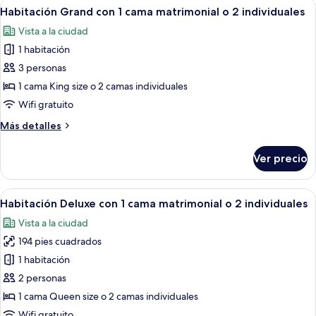
Abrir
Vista desde una ventana sobre un puebl
7
2
1
Habitación Grand con 1 cama matrimonial o 2 individuales
todas
cama
individuales
Vista a la ciudad
matrimonial
las
o
1 habitación
fotos
2
de
3 personas
individuales
Habitación
1 cama King size o 2 camas individuales
Grand
Wifi gratuito
con
Más
Más detalles
1
detalles
cama
sobre
Ver precio
Habitación
matrimonial
Grand
o
con
Abrir
Habitación de hotel con una cama grand
2
1
1
Habitación Deluxe con 1 cama matrimonial o 2 individuales
todas
individuales
cama
Vista a la ciudad
matrimonial
las
o
194 pies cuadrados
fotos
2
de
1 habitación
individuales
Habitación
2 personas
Deluxe
1 cama Queen size o 2 camas individuales
con
Wifi gratuito