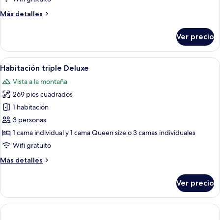
1
Más
Más detalles
cama
detalles
matrimonial
sobre
Ver precio
o
Habitación
Deluxe
2
con
Abrir
Habitación de hotel con dos camas, una 
individuales
1
1
Habitación triple Deluxe
todas
cama
Vista a la montaña
matrimonial
las
o
269 pies cuadrados
fotos
2
de
1 habitación
individuales
Habitación
3 personas
triple
1 cama individual y 1 cama Queen size o 3 camas individuales
Deluxe
Wifi gratuito
Más
Más detalles
detalles
sobre
Ver precio
Habitación
triple
Deluxe