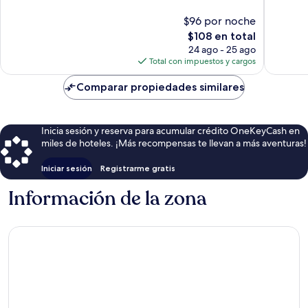
10,
Excepcio
Excepcional,
65
$96 por noche
102
opinion
El
$108 en total
opiniones
precio
24 ago - 25 ago
actual
Total con impuestos y cargos
es
de
Comparar propiedades similares
$108
Inicia sesión y reserva para acumular crédito OneKeyCash en
miles de hoteles. ¡Más recompensas te llevan a más aventuras!
Iniciar sesión
Registrarme gratis
Información de la zona