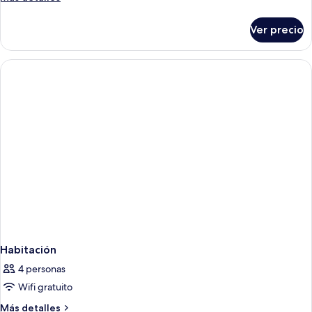
detalles
sobre
Ver precio
Habitación
Habitación
4 personas
Wifi gratuito
Más
Más detalles