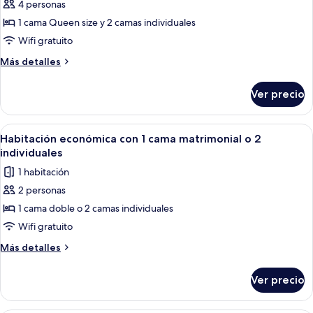
de
4 personas
Departamento
1 cama Queen size y 2 camas individuales
familiar
Wifi gratuito
Más
Más detalles
detalles
sobre
Ver precio
Departamento
familiar
Abrir
Una cama bien hecha con sábanas blan
3
Habitación económica con 1 cama matrimonial o 2
todas
individuales
las
1 habitación
fotos
2 personas
de
1 cama doble o 2 camas individuales
Habitación
económica
Wifi gratuito
con
Más
Más detalles
1
detalles
sobre
cama
Ver precio
Habitación
matrimonial
económica
o
con