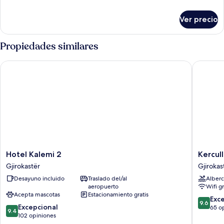
detalles
sobre
Ver precio
Habitación
Propiedades similares
Hotel Kalemi 2
Kerculla
Hotel
Kerculla
Hotel Kalemi 2
Kercul
Kalemi
Resort
Gjirokastër
Gjirokas
2
Gjirokas
Desayuno incluido
Traslado del/al
Alberc
Gjirokastër
aeropuerto
Wifi g
Acepta mascotas
Estacionamiento gratis
9.6
Exc
9.6
9.4
Excepcional
de
65 o
9.4
de
102 opiniones
10,