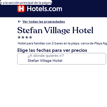
Ir a la sección principal de la página
Ver todas las propiedades
Stefan Village Hotel
Propiedad
de
Hotel para familias con 2 bares en la playa, cerca de Playa A
4.0
Elige las fechas para ver precios
estrellas
¿A dónde quieres ir?
Galería
de
fotos
de
Stefan
Village