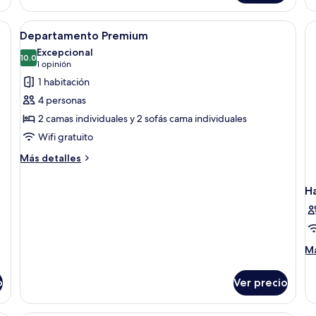
alberca
su
privada
na con zona de comedor, kitchenette y sofá.
Abrir
Una habitación amplia con balcón, ca
6
Departamento Premium
todas
Excepcional
las
10.0
10.0 de 10
(1
1 opinión
fotos
opinión)
1 habitación
de
4 personas
Departamento
2 camas individuales y 2 sofás cama individuales
Premium
Wifi gratuito
Más
Más detalles
detalles
sobre
H
Departamento
Premium
M
Má
de
so
o
Ver precio
Ha