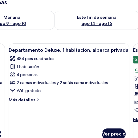
has
isponibilidad para mañana ago 9 - ago 10
Consulta la disponibilidad para este 
Mañana
Este fin de semana
go 9 - ago 10
ago 14 - ago 16
rna con zona de comedor, cama con cabecero de madera, balcón y una mesit
Abrir
Zona de piscina con mesa y sillas, un flo
A
10
Departamento Deluxe, 1 habitación, alberca privada
Es
todas
t
484 pies cuadrados
las
la
10
1 habitación
fotos
f
de
d
4 personas
Departamento
E
ma
2 camas individuales y 2 sofás cama individuales
Deluxe,
s
Wifi gratuito
1
Más
Más detalles
habitación,
detalles
alberca
sobre
Departamento
privada
M
Má
Deluxe,
de
1
so
habitación,
o
Ver precio
Es