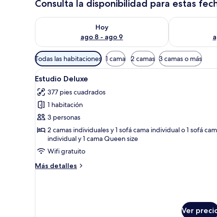
Consulta la disponibilidad para estas fec
Consulta la disponibilidad para hoy ago 8 - ago 9
Consulta la d
Hoy
ago 8 - ago 9
a
Filtros
Todas las habitaciones
1 cama
2 camas
3 camas o más
disponibles
Abrir
Una habitación de hotel mode
para
6
Estudio Deluxe
todas
las
377 pies cuadrados
las
habitaciones
1 habitación
fotos
de
3 personas
Estudio
2 camas individuales y 1 sofá cama individual o 1 sofá ca
individual y 1 cama Queen size
Deluxe
Wifi gratuito
Más
Más detalles
detalles
sobre
Estudio
Deluxe
Ver preci