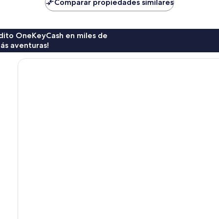
de
Comparar propiedades similares
$240
rédito OneKeyCash en miles de
ás aventuras!