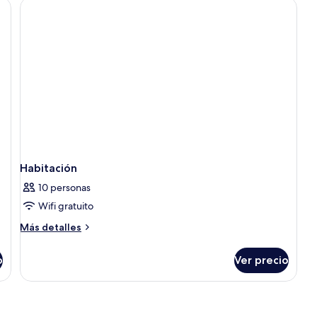
Habitación
10 personas
Wifi gratuito
Más
Más detalles
detalles
sobre
o
Ver precio
Habitación