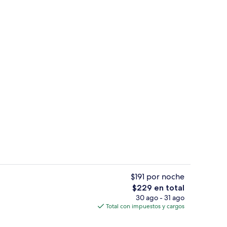
ridad en la habitación y insonorización
Restaurante
$191 por noche
El
$229 en total
precio
30 ago - 31 ago
re libre por temporada y sombrillas en la alberca
Recepción
total
Total con impuestos y cargos
es
de