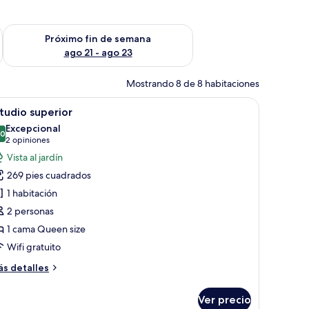
fin de semana ago 14 - ago 16
Consulta la disponibilidad para el próximo fin de semana ago
Próximo fin de semana
ago 21 - ago 23
Mostrando 8 de 8 habitaciones
a con una planta.
rero con flores y vistas a edificios y al mar.
brir
Habitación de hotel compacta con kitchenett
1
tudio superior
odas
Excepcional
s
.0
10.0 de 10
(2
2 opiniones
otos
opiniones)
Vista al jardín
e
269 pies cuadrados
studio
1 habitación
uperior
2 personas
1 cama Queen size
Wifi gratuito
ás
s detalles
talles
bre
Ver precio
tudio