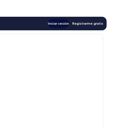
de
$356
Iniciar sesión
Registrarme gratis