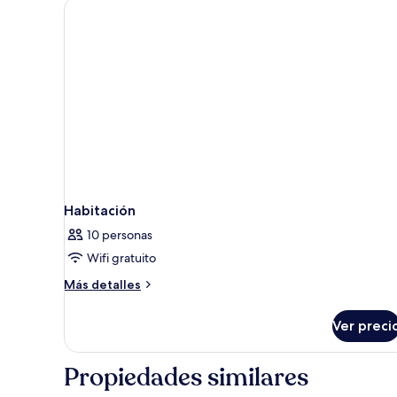
Habitación
10 personas
Wifi gratuito
Más
Más detalles
detalles
sobre
Ver preci
Habitación
Propiedades similares