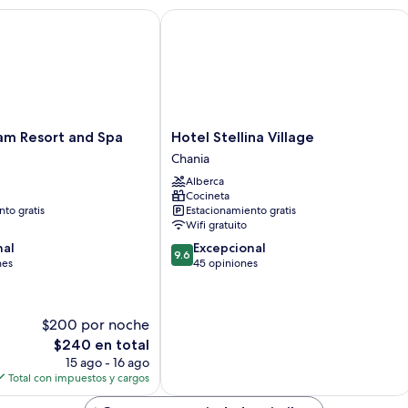
 Resort and Spa
Hotel Stellina Village
Hotel
am Resort and Spa
Hotel Stellina Village
Stellina
Chania
Village
Alberca
Chania
Cocineta
to gratis
Estacionamiento gratis
Wifi gratuito
9.6
nal
Excepcional
9.6
de
nes
45 opiniones
10,
Excepcional,
45
$200 por noche
opiniones
El
$240 en total
precio
15 ago - 16 ago
actual
Total con impuestos y cargos
es