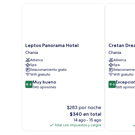
Leptos Panorama Hotel
Cretan Dream
Leptos
Cretan
Leptos Panorama Hotel
Cretan Dre
Panorama
Dream
Chania
Chania
Hotel
Resort
Alberca
Alberca
Chania
and
Spa
Spa
Spa
Estacionamiento gratis
Estacionamien
Chania
Wifi gratuito
Wifi gratuito
8.4
9.4
Muy bueno
Excepcio
8.4
9.4
de
de
343 opiniones
565 opinio
10,
10,
Muy
Excepcional,
bueno,
565
$283 por noche
343
opiniones
El
$340 en total
opiniones
precio
14 ago - 15 ago
actual
Total con impuestos y cargos
es