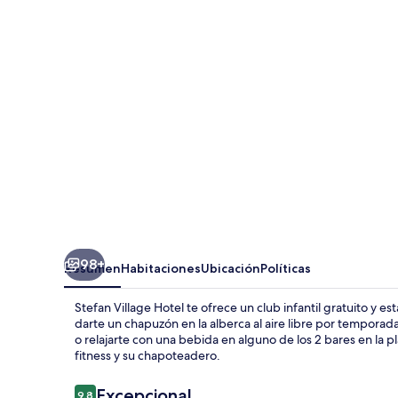
Hotel
98+
Resumen
Habitaciones
Ubicación
Políticas
Stefan Village Hotel te ofrece un club infantil gratuito y e
darte un chapuzón en la alberca al aire libre por temporada,
o relajarte con una bebida en alguno de los 2 bares en la pl
fitness y su chapoteadero.
Opiniones
Excepcional
9.8