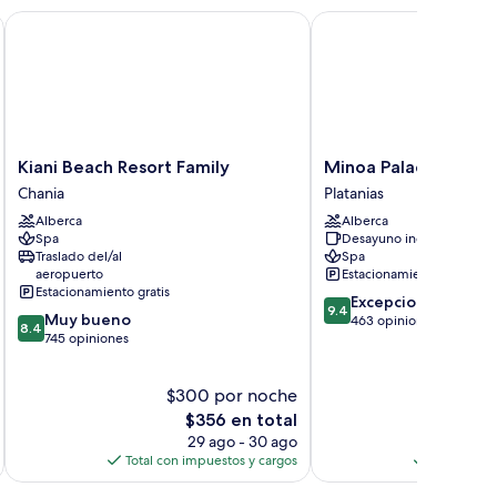
Kiani Beach Resort Family
Minoa Palace Resort
Kiani
Minoa
Kiani Beach Resort Family
Minoa Palace Resort
Beach
Palace
Chania
Platanias
Resort
Resort
Alberca
Alberca
Family
Platanias
Spa
Desayuno incluido
Chania
Traslado del/al
Spa
aeropuerto
Estacionamiento gratis
Estacionamiento gratis
9.4
Excepcional
9.4
8.4
Muy bueno
de
463 opiniones
8.4
de
745 opiniones
10,
10,
Excepcional,
Muy
463
$300 por noche
$2
bueno,
opiniones
745
El
$356 en total
opiniones
precio
29 ago - 30 ago
actual
Total con impuestos y cargos
Total con 
es