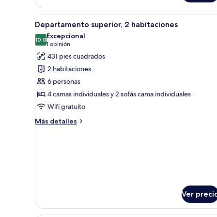
Abrir
Una habitación de hotel moder
5
Departamento superior, 2 habitaciones
todas
Excepcional
las
10.0
10.0 de 10
(1
1 opinión
fotos
opinión)
431 pies cuadrados
de
2 habitaciones
Departamento
6 personas
superior,
4 camas individuales y 2 sofás cama individuales
2
Wifi gratuito
habitaciones
Más
Más detalles
detalles
sobre
Departamento
superior,
2
habitaciones
Ver preci