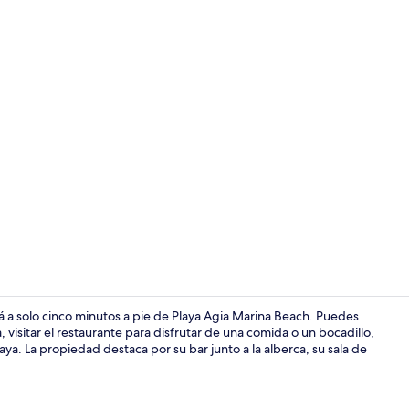
Caja de segu
stá a solo cinco minutos a pie de Playa Agia Marina Beach. Puedes
 visitar el restaurante para disfrutar de una comida o un bocadillo,
aya. La propiedad destaca por su bar junto a la alberca, su sala de
Alberca al ai