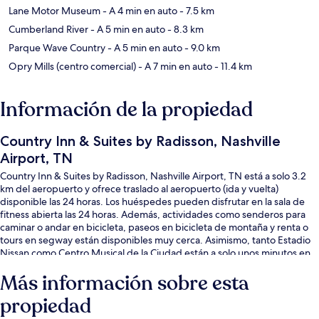
Lane Motor Museum
- A 4 min en auto
- 7.5 km
Cumberland River
- A 5 min en auto
- 8.3 km
Parque Wave Country
- A 5 min en auto
- 9.0 km
Opry Mills (centro comercial)
- A 7 min en auto
- 11.4 km
Información de la propiedad
Country Inn & Suites by Radisson, Nashville
Airport, TN
Country Inn & Suites by Radisson, Nashville Airport, TN está a solo 3.2
km del aeropuerto y ofrece traslado al aeropuerto (ida y vuelta)
disponible las 24 horas. Los huéspedes pueden disfrutar en la sala de
fitness abierta las 24 horas. Además, actividades como senderos para
caminar o andar en bicicleta, paseos en bicicleta de montaña y renta o
tours en segway están disponibles muy cerca. Asimismo, tanto Estadio
Nissan como Centro Musical de la Ciudad están a solo unos minutos en
auto. El personal amable y la relación entre calidad y precio reciben muy
Más información sobre esta
buenas calificaciones de otros visitantes.
propiedad