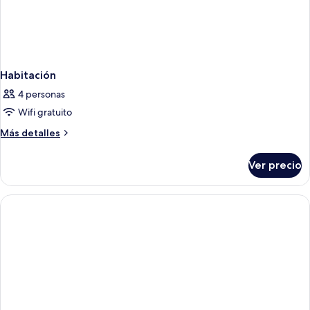
Habitación
4 personas
Wifi gratuito
Más
Más detalles
detalles
sobre
Ver precio
Habitación