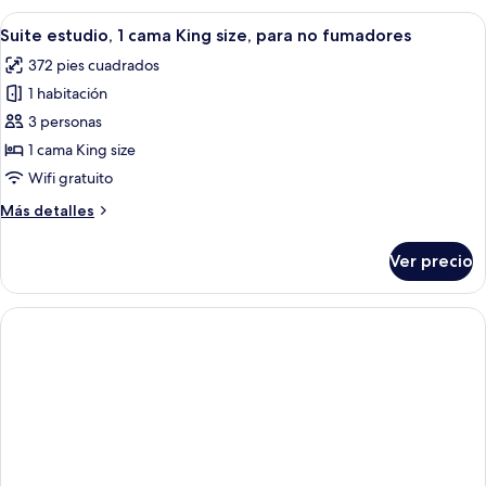
no
camas
Abrir
Habitación de hotel con kitchenette, u
fumadores
12
Queen
Suite estudio, 1 cama King size, para no fumadores
todas
size,
372 pies cuadrados
para
las
no
1 habitación
fotos
fumadores
de
3 personas
Suite
1 cama King size
estudio,
Wifi gratuito
1
Más
Más detalles
cama
detalles
King
sobre
Ver precio
Suite
size,
estudio,
para
1
no
cama
fumadores
King
size,
para
no
fumadores