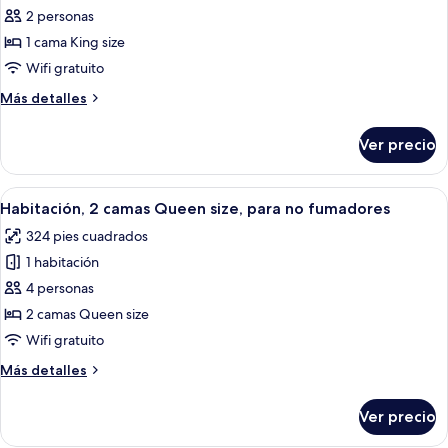
para
para
de
2 personas
personas
no
Habitación,
discapacitadas,
1 cama King size
fumadores
para
1
Wifi gratuito
no
cama
fumadores
Más
Más detalles
King
detalles
size,
sobre
Ver precio
Habitación,
para
1
no
cama
Abrir
Una habitación de hotel con una cama g
fumadores
10
King
Habitación, 2 camas Queen size, para no fumadores
todas
size,
324 pies cuadrados
para
las
no
1 habitación
fotos
fumadores
de
4 personas
Habitación,
2 camas Queen size
2
Wifi gratuito
camas
Más
Más detalles
Queen
detalles
size,
sobre
Ver precio
Habitación,
para
2