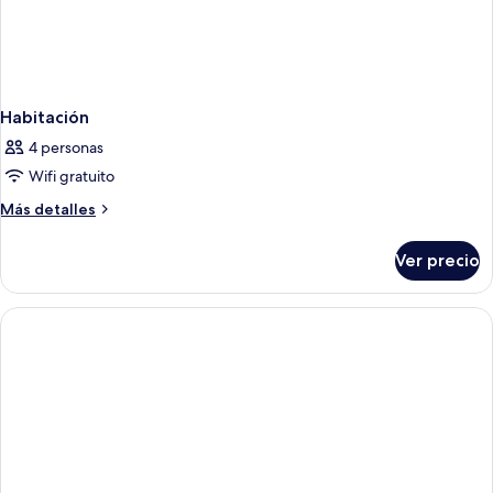
Habitación
4 personas
Wifi gratuito
Más
Más detalles
detalles
sobre
Ver precio
Habitación