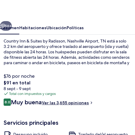
Inn
&
Suites
erior
Siguiente
by
56+
Resumen
Habitaciones
Ubicación
Políticas
Radisson,
Country Inn & Suites by Radisson, Nashville Airport, TN está a solo
Nashville
3.2 km del aeropuerto y ofrece traslado al aeropuerto (ida y vuelta)
disponible las 24 horas. Los huéspedes pueden disfrutar en la sala
Airport,
de fitness abierta las 24 horas. Además, actividades como senderos
TN
para caminar o andar en bicicleta, paseos en bicicleta de montaña y
renta o tours en segway están disponibles muy cerca. Asimismo,
tanto Estadio Nissan como Centro Musical de la Ciudad están a solo
$76 por noche
unos minutos en auto. El personal amable y la relación entre calidad
El
$91 en total
y precio reciben muy buenas calificaciones de otros visitantes.
precio
8 sept - 9 sept
Vista frontal de la propiedad
total
Total con impuestos y cargos
es
Opiniones
Muy buena
8.0
Ver las 3,655 opiniones
de
8.0 de 10,
$91
Servicios principales
Desayuno incluido
Traslado del/al aeropuerto