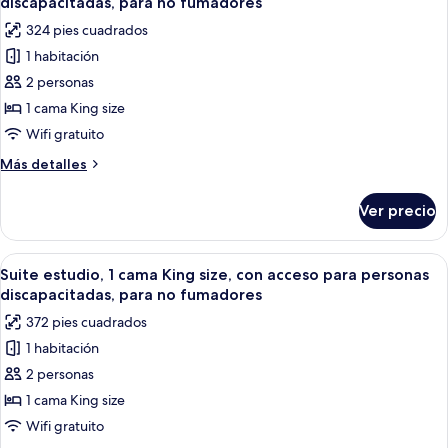
discapacitadas
discapacitadas, para no fumadores
con
las
(Roll-
324 pies cuadrados
acceso
fotos
in
para
1 habitación
de
Shower)
personas
2 personas
Habitación,
discapacitadas
(Roll-
1
1 cama King size
in
cama
Wifi gratuito
Shower)
King
Más
Más detalles
size,
detalles
con
sobre
Ver precio
Habitación,
acceso
1
para
cama
Abrir
Habitación de hotel con una cama gran
personas
12
King
Suite estudio, 1 cama King size, con acceso para personas
todas
size,
discapacitadas,
discapacitadas, para no fumadores
con
las
para
372 pies cuadrados
acceso
fotos
no
para
1 habitación
de
fumadores
personas
2 personas
Suite
discapacitadas,
para
estudio,
1 cama King size
no
1
Wifi gratuito
fumadores
cama