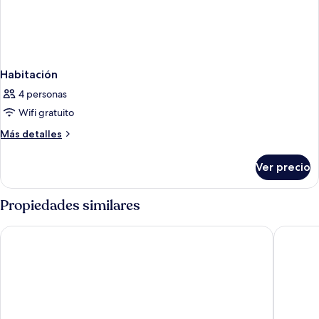
Habitación
4 personas
Wifi gratuito
Más
Más detalles
detalles
sobre
Ver precio
Habitación
Propiedades similares
La Quinta Inn & Suites by Wyndham Nashville Airport
Country I