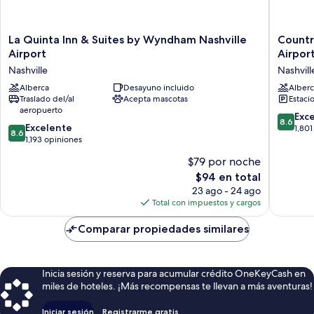
La
Country
La Quinta Inn & Suites by Wyndham Nashville
Countr
Quinta
Inn
Airport
Airpor
Inn
&
Nashville
Nashvill
&
Suites
Suites
Alberca
Desayuno incluido
by
Alberc
Traslado del/al
Acepta mascotas
Estaci
by
Radisson
aeropuerto
Wyndham
Nashvill
8.6
Exc
8.6
Nashville
Airport
8.6
Excelente
de
1,801
8.6
Airport
East,
de
1,193 opiniones
10,
Nashville
TN
10,
Excelent
$79 por noche
Nashvill
Excelente,
1,801
El
$94 en total
1,193
opinion
precio
opiniones
23 ago - 24 ago
actual
Total con impuestos y cargos
es
de
Comparar propiedades similares
$94
Inicia sesión y reserva para acumular crédito OneKeyCash en
miles de hoteles. ¡Más recompensas te llevan a más aventuras!
Iniciar sesión
Registrarme gratis