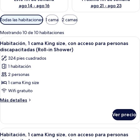
ago 14 - ago 16
ago 21 - ago 23
Filtros
Todas las habitaciones
1 cama
2 camas
disponibles
para
Mostrando 10 de 10 habitaciones
las
Abrir
Una habitación de hotel con una cama
12
Habitación, 1 cama King size, con acceso para personas
habitaciones
todas
discapacitadas (Roll-in Shower)
las
324 pies cuadrados
fotos
1 habitación
de
2 personas
Habitación,
1
1 cama King size
cama
Wifi gratuito
King
Más
Más detalles
size,
detalles
con
sobre
Ver precio
Habitación,
acceso
1
para
cama
Abrir
Habitación de hotel con escritorio, sof
personas
9
King
Habitación, 1 cama King size, con acceso para personas
todas
size,