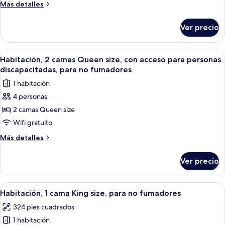
Más
Más detalles
King
detalles
size,
sobre
Ver precio
Suite
con
estudio,
acceso
1
Abrir
Habitación de hotel con dos camas, un e
para
8
cama
Habitación, 2 camas Queen size, con acceso para personas
todas
King
personas
discapacitadas, para no fumadores
size,
las
discapacitadas,
1 habitación
con
fotos
para
acceso
4 personas
de
no
para
2 camas Queen size
Habitación,
personas
fumadores
discapacitadas,
2
Wifi gratuito
para
camas
Más
Más detalles
no
Queen
detalles
fumadores
sobre
size,
Ver precio
Habitación,
con
2
acceso
camas
Abrir
Una habitación de hotel con una cama 
10
para
Queen
Habitación, 1 cama King size, para no fumadores
todas
size,
personas
324 pies cuadrados
con
las
discapacitadas,
acceso
1 habitación
fotos