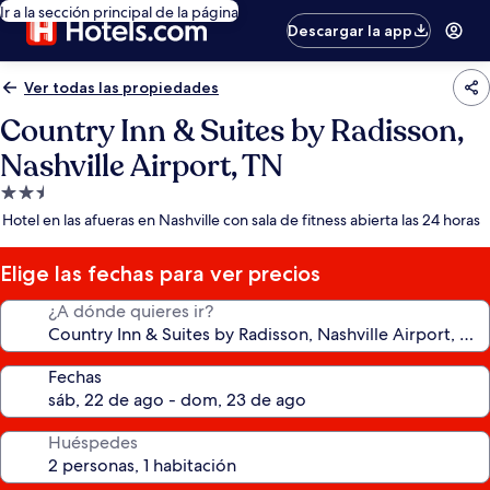
Ir a la sección principal de la página
Descargar la app
Ver todas las propiedades
Country Inn & Suites by Radisson,
Nashville Airport, TN
Propiedad
de
Hotel en las afueras en Nashville con sala de fitness abierta las 24 horas
2.5
estrellas
Elige las fechas para ver precios
¿A dónde quieres ir?
Fechas
Huéspedes