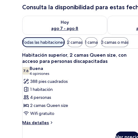
Consulta la disponibilidad para estas fec
Consulta la disponibilidad para hoy ago 7 - ago 8
Consulta la d
Hoy
ago 7 - ago 8
Filtros
Todas las habitaciones
2 camas
1 cama
3 camas o más
disponibles
Abrir
Habitación de hotel con dos cam
para
6
Habitación superior, 2 camas Queen size, con
todas
las
acceso para personas discapacitadas
las
habitaciones
Buena
7.6
fotos
7.6 de 10
(4
4 opiniones
de
opiniones)
388 pies cuadrados
Habitación
1 habitación
superior,
4 personas
2
2 camas Queen size
camas
Wifi gratuito
Queen
size,
Más
Más detalles
detalles
con
sobre
acceso
Ver preci