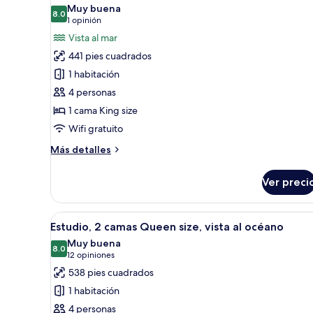
size,
las
Muy buena
océano
con
8.0
fotos
8.0 de 10
(1
1 opinión
acceso
de
opinión)
Vista al mar
para
Habitación
personas
441 pies cuadrados
discapacitadas,
Deluxe,
1 habitación
vista
1
al
4 personas
cama
océano
1 cama King size
King
Wifi gratuito
size,
frente
Más
Más detalles
al
detalles
sobre
océano
Ver preci
Habitación
Deluxe,
1
Abrir
Habitación de hotel con una cam
5
cama
Estudio, 2 camas Queen size, vista al océano
todas
King
Muy buena
size,
las
8.0
8.0 de 10
(12
12 opiniones
frente
fotos
opiniones)
538 pies cuadrados
al
de
océano
1 habitación
Estudio,
4 personas