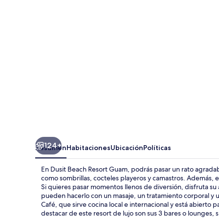
Resort
Guam
124+
Resumen
Habitaciones
Ubicación
Políticas
En Dusit Beach Resort Guam, podrás pasar un rato agradable
como sombrillas, cocteles playeros y camastros. Además, e
Si quieres pasar momentos llenos de diversión, disfruta su 
pueden hacerlo con un masaje, un tratamiento corporal y u
Café, que sirve cocina local e internacional y está abierto 
destacar de este resort de lujo son sus 3 bares o lounges, su