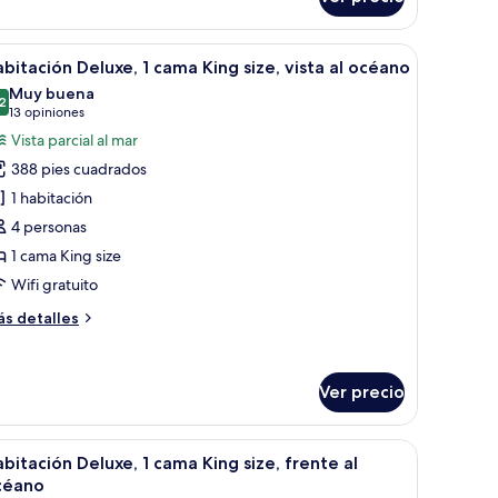
perior,
ama
scritorio con lámpara, una silla y vista al mar.
brir
Una habitación de hotel con una cama, escritorio
ng
6
bitación Deluxe, 1 cama King size, vista al océano
odas
ze
Muy buena
s
2
8.2 de 10
(13
13 opiniones
otos
opiniones)
Vista parcial al mar
e
388 pies cuadrados
abitación
1 habitación
eluxe,
4 personas
1 cama King size
ama
ing
Wifi gratuito
ze,
ás
s detalles
sta
talles
bre
bitación
céano
Ver precio
luxe,
ama
sofá, un televisor y un balcón con vistas al mar.
brir
Un cuarto de hotel con una cama, un sofá, una 
ng
7
bitación Deluxe, 1 cama King size, frente al
odas
ze,
céano
sta