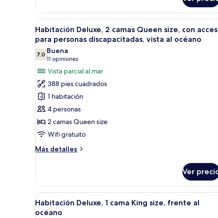
Habitación
para
superior,
personas
2
Abrir
Habitación de hotel con dos cam
8
camas
Habitación Deluxe, 2 camas Queen size, con acce
discapacitadas
todas
Queen
para personas discapacitadas, vista al océano
size,
las
Buena
con
7.0
fotos
7.0 de 10
(11
11 opiniones
acceso
de
opiniones)
Vista parcial al mar
para
Habitación
personas
388 pies cuadrados
discapacitadas
Deluxe,
1 habitación
2
4 personas
camas
2 camas Queen size
Queen
Wifi gratuito
size,
con
Más
Más detalles
acceso
detalles
sobre
para
Ver preci
Habitación
personas
Deluxe,
discapacitadas,
2
Abrir
Un resort con amplias zonas de 
8
camas
vista
Habitación Deluxe, 1 cama King size, frente al
todas
Queen
océano
al