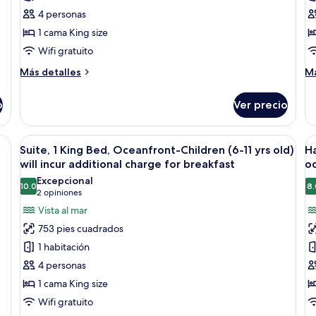
1
1
4 personas
cama
c
1 cama King size
King
K
size,
si
Wifi gratuito
frente
vi
Más
M
Más detalles
Má
al
al
detalles
de
sobre
so
océano
o
o
Ver precio
Estudio,
Su
1
1
cama
c
en la habitación y escritorio
Abrir
Habitación de hotel con televisor grand
A
8
King
Ki
Suite, 1 King Bed, Oceanfront-Children (6-11 yrs old)
Ha
todas
t
size,
si
will incur additional charge for breakfast
o
frente
las
vi
la
Excepcional
al
al
10.0
8.
fotos
f
10.0 de 10
(2
2 opiniones
océano
oc
de
d
opiniones)
Vista al mar
Suite,
H
753 pies cuadrados
1
C
1 habitación
King
2
4 personas
Bed,
c
1 cama King size
Oceanfront-
Q
Wifi gratuito
Children
si