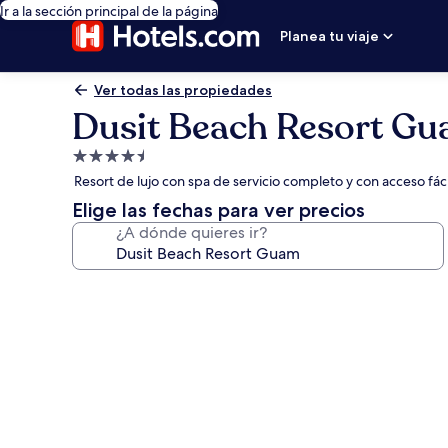
Ir a la sección principal de la página
Planea tu viaje
Ver todas las propiedades
Dusit Beach Resort G
Propiedad
de
Resort de lujo con spa de servicio completo y con acceso fác
4.5
Elige las fechas para ver precios
estrellas
¿A dónde quieres ir?
Galería
de
fotos
de
Dusit
Beach