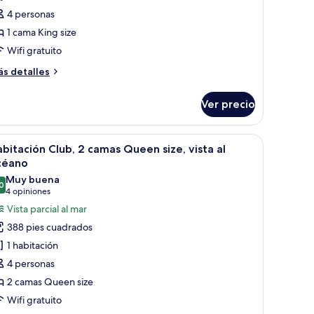
4 personas
ama
1 cama King size
ing
ze,
Wifi gratuito
sta
ás
s detalles
talles
bre
céano
Ver precio
ite,
ama
e, cama, escritorio y vista al océano.
brir
Habitación de hotel con dos camas, un escritori
8
ng
bitación Club, 2 camas Queen size, vista al
odas
ze,
céano
sta
s
Muy buena
0
otos
8.0 de 10
(4
4 opiniones
éano
e
opiniones)
Vista parcial al mar
abitación
388 pies cuadrados
lub,
1 habitación
4 personas
amas
2 camas Queen size
ueen
Wifi gratuito
ze,