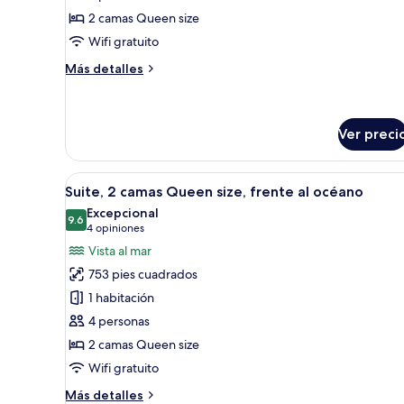
2
2 camas Queen size
camas
Wifi gratuito
Queen
size,
Más
Más detalles
vista
detalles
sobre
al
Estudio,
océano
2
Ver preci
camas
Queen
Abrir
1 habitación, caja de seguridad 
size,
6
Suite, 2 camas Queen size, frente al océano
vista
todas
Excepcional
al
las
9.6
9.6 de 10
(4
4 opiniones
océano
fotos
opiniones)
Vista al mar
de
753 pies cuadrados
Suite,
1 habitación
2
4 personas
camas
2 camas Queen size
Queen
size,
Wifi gratuito
frente
Más
Más detalles