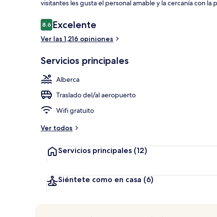
visitantes les gusta el personal amable y la cercanía con la p
Opiniones
Excelente
8.6
8.6 de 10,
Vista desde l
Ver las 1,216 opiniones
Servicios principales
Alberca
Traslado del/al aeropuerto
Wifi gratuito
Ver todos
Servicios principales
(12)
Siéntete como en casa
(6)