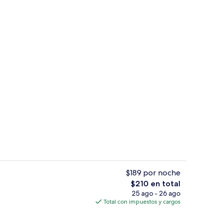
Salón ejecutivo
ado por la propiedad
$189 por noche
El
$210 en total
precio
25 ago - 26 ago
 caja de seguridad en la habitación y escritorio
Vista desde la habitación
total
Total con impuestos y cargos
es
de