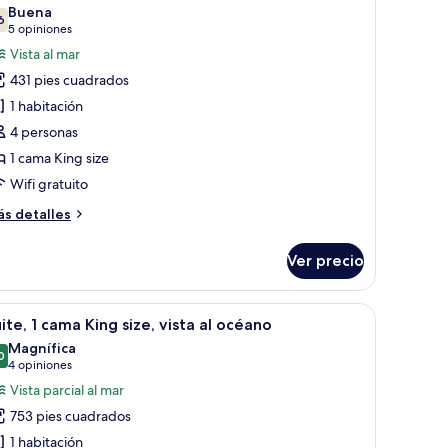
s
Buena
6
otos
7.6 de 10
(5
5 opiniones
éano
e
opiniones)
Vista al mar
abitación
431 pies cuadrados
eluxe,
1 habitación
4 personas
ama
1 cama King size
ing
Wifi gratuito
ze,
rente
ás
s detalles
talles
bre
céano
Ver precio
bitación
luxe,
a ciudad.
evisor, sillón, mesa y un ventanal con vistas al mar.
brir
Habitación de hotel con una cama grande, dos si
6
ama
ite, 1 cama King size, vista al océano
odas
ng
Magnífica
ze,
s
0
9.0 de 10
(4
4 opiniones
ente
otos
opiniones)
Vista parcial al mar
e
éano
753 pies cuadrados
ite,
1 habitación