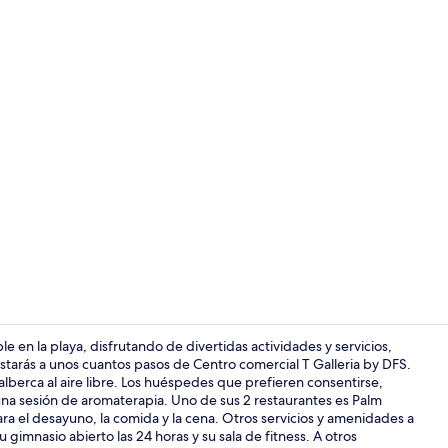
Video realiz
 en la playa, disfrutando de divertidas actividades y servicios,
starás a unos cuantos pasos de Centro comercial T Galleria by DFS.
alberca al aire libre. Los huéspedes que prefieren consentirse,
1 habitación,
na sesión de aromaterapia. Uno de sus 2 restaurantes es Palm
para el desayuno, la comida y la cena. Otros servicios y amenidades a
 gimnasio abierto las 24 horas y su sala de fitness. A otros