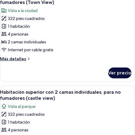
no
fumadores (Town View)
fumadores
las
Vista a la ciudad
fotos
322 pies cuadrados
de
1 habitación
Habitación
superior
4 personas
con
2 camas individuales
2
Internet por cable gratis
camas
Más
Más detalles
individuales,
detalles
para
sobre
Ver precio
Habitación
no
superior
fumadores
con
Abrir
Habitación de hotel con dos camas, un e
(Town
6
2
Habitación superior con 2 camas individuales, para no
todas
View)
camas
fumadores (castle view)
individuales,
las
Vista al parque
para
fotos
no
322 pies cuadrados
de
fumadores
1 habitación
Habitación
(Town
View)
superior
4 personas