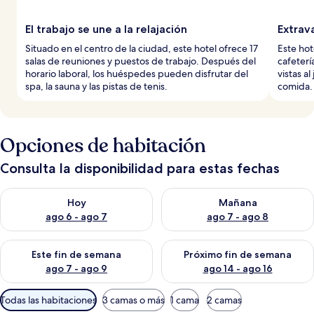
El trabajo se une a la relajación
Extrav
Situado en el centro de la ciudad, este hotel ofrece 17
Este hot
salas de reuniones y puestos de trabajo. Después del
cafeterí
horario laboral, los huéspedes pueden disfrutar del
vistas a
spa, la sauna y las pistas de tenis.
comida.
Opciones de habitación
Consulta la disponibilidad para estas fechas
Consulta la disponibilidad para hoy ago 6 - ago 7
Consulta la disponibilidad pa
Hoy
Mañana
ago 6 - ago 7
ago 7 - ago 8
Consulta la disponibilidad para este fin de semana ago 7 - ag
Consulta la disponibilidad par
Este fin de semana
Próximo fin de semana
ago 7 - ago 9
ago 14 - ago 16
Filtros
Todas las habitaciones
3 camas o más
1 cama
2 camas
disponibles