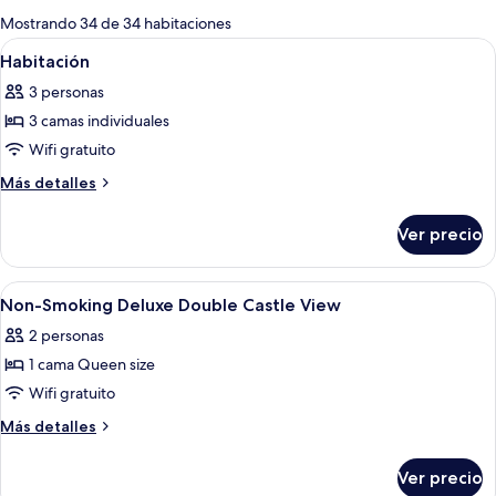
para
Mostrando 34 de 34 habitaciones
las
Abrir
Habitación de hotel con dos camas, un 
7
Habitación
habitaciones
todas
3 personas
las
3 camas individuales
fotos
de
Wifi gratuito
Habitación
Más
Más detalles
detalles
sobre
Ver precio
Habitación
Abrir
Habitación de hotel con una cama grande
6
Non-Smoking Deluxe Double Castle View
todas
2 personas
las
1 cama Queen size
fotos
de
Wifi gratuito
Non-
Más
Más detalles
Smoking
detalles
sobre
Deluxe
Ver precio
Non-