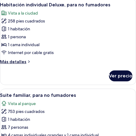
Abrir
Habitación de hotel con una cama grand
4
(70-
Habitación individual Deluxe, para no fumadores
todas
77sqm,
Vista a la ciudad
High
las
floor
258 pies cuadrados
fotos
Guaranteed)
de
1 habitación
Habitación
1 persona
individual
1 cama individual
Deluxe,
Internet por cable gratis
para
Más
Más detalles
no
detalles
fumadores
sobre
Ver precio
Habitación
individual
Deluxe,
Abrir
Una habitación de hotel con una cama gr
5
para
Suite familiar, para no fumadores
todas
no
Vista al parque
fumadores
las
753 pies cuadrados
fotos
de
1 habitación
Suite
7 personas
familiar,
4 camas individuales grandes y 1 cama individual