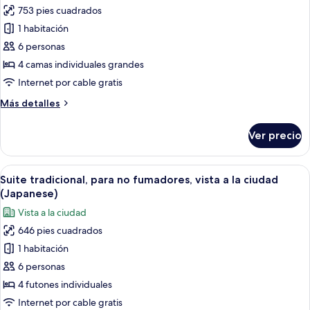
753 pies cuadrados
fotos
de
1 habitación
Suite
6 personas
familiar,
4 camas individuales grandes
para
Internet por cable gratis
no
Más
Más detalles
fumadores
detalles
sobre
Ver precio
Suite
familiar,
para
Abrir
Una habitación japonesa tradicional c
3
no
Suite tradicional, para no fumadores, vista a la ciudad
todas
fumadores
(Japanese)
las
Vista a la ciudad
fotos
646 pies cuadrados
de
1 habitación
Suite
tradicional,
6 personas
para
4 futones individuales
no
Internet por cable gratis