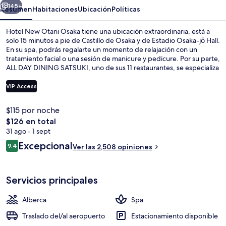
145+
Resumen
Habitaciones
Ubicación
Políticas
Hotel New Otani Osaka tiene una ubicación extraordinaria, está a
solo 15 minutos a pie de Castillo de Osaka y de Estadio Osaka-jō Hall.
En su spa, podrás regalarte un momento de relajación con un
tratamiento facial o una sesión de manicure y pedicure. Por su parte,
ALL DAY DINING SATSUKI, uno de sus 11 restaurantes, se especializa
en cocina local e internacional y abre para el desayuno, la comida y la
cena. Otros servicios y amenidades a destacar de este hotel de lujo
VIP Access
son sus 2 bares o lounges, su alberca techada y su sala de fitness. A
otros visitantes les gusta la propiedad por sus atractivos turísticos, y
$115 por noche
porque está a una corta distancia a pie de algunas opciones de
Exterior
El
$126 en total
transporte público: Estación de metro de Osaka Business Park está a
precio
4 minutos y Estación de metro Ōsakajōkōen está a 5 minutos.
31 ago - 1 sept
total
Opiniones
Excepcional
9.4
Ver las 2,508 opiniones
es
9.4 de 10,
de
$126
Servicios principales
Alberca
Spa
Traslado del/al aeropuerto
Estacionamiento disponible