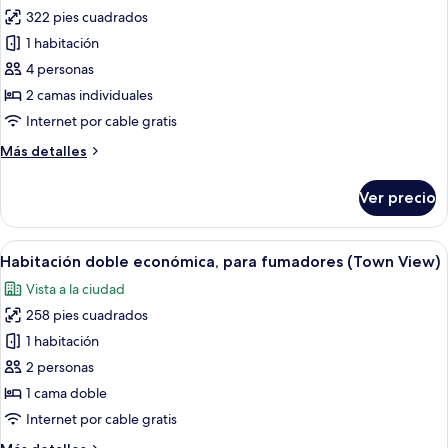
fotos
322 pies cuadrados
de
1 habitación
Habitación
Deluxe
4 personas
con
2 camas individuales
2
Internet por cable gratis
camas
Más
Más detalles
individuales,
detalles
para
sobre
Ver precio
Habitación
no
Deluxe
fumadores
con
Abrir
Habitación de hotel con una cama grand
3
2
Habitación doble económica, para fumadores (Town View)
todas
camas
Vista a la ciudad
individuales,
las
para
258 pies cuadrados
fotos
no
de
1 habitación
fumadores
Habitación
2 personas
doble
1 cama doble
económica,
Internet por cable gratis
para
Más