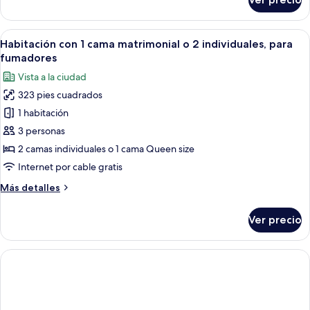
View)
Habitación
individual
superior,
Abrir
Habitación de hotel con dos camas, un 
4
para
Habitación con 1 cama matrimonial o 2 individuales, para
todas
fumadores
fumadores
(Town
las
Vista a la ciudad
View)
fotos
323 pies cuadrados
de
1 habitación
Habitación
con
3 personas
1
2 camas individuales o 1 cama Queen size
cama
Internet por cable gratis
matrimonial
Más
Más detalles
o
detalles
2
sobre
Ver precio
Habitación
individuales,
con
para
1
fumadores
cama
matrimonial
o
2