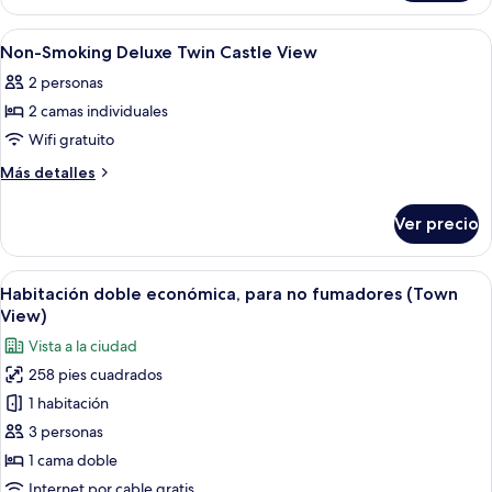
Double
Smoking
Castle
Deluxe
Abrir
Habitación de hotel con dos camas, un 
6
View
Double
Non-Smoking Deluxe Twin Castle View
todas
Castle
2 personas
View
las
2 camas individuales
fotos
de
Wifi gratuito
Non-
Más
Más detalles
Smoking
detalles
sobre
Deluxe
Ver precio
Non-
Twin
Smoking
Castle
Deluxe
Abrir
Habitación de hotel con una cama grand
3
View
Twin
Habitación doble económica, para no fumadores (Town
todas
Castle
View)
View
las
Vista a la ciudad
fotos
258 pies cuadrados
de
1 habitación
Habitación
doble
3 personas
económica,
1 cama doble
para
Internet por cable gratis