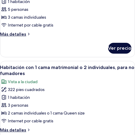
1 habitación
Habitación
+
2
triple
5 personas
extra
económica,
3 camas individuales
beds)
para
Internet por cable gratis
no
Más
Más detalles
fumadores
detalles
(Castle
sobre
Ver precio
Habitación
View)
triple
económica,
Abrir
Habitación de hotel con dos camas, un 
4
para
Habitación con 1 cama matrimonial o 2 individuales, para no
todas
no
fumadores
fumadores
las
Vista a la ciudad
(Castle
fotos
View)
322 pies cuadrados
de
1 habitación
Habitación
con
3 personas
1
2 camas individuales o 1 cama Queen size
cama
Internet por cable gratis
matrimonial
Más
Más detalles
o
detalles