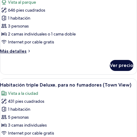
Vista al parque
fumadores
las
(Town
646 pies cuadrados
fotos
View)
de
1 habitación
Suite,
3 personas
para
2 camas individuales o 1 cama doble
no
Internet por cable gratis
fumadores
Más
Más detalles
detalles
sobre
Ver precio
Suite,
para
no
Abrir
Habitación de hotel con dos camas, un 
3
fumadores
Habitación triple Deluxe, para no fumadores (Town View)
todas
Vista a la ciudad
las
431 pies cuadrados
fotos
de
1 habitación
Habitación
5 personas
triple
3 camas individuales
Deluxe,
Internet por cable gratis