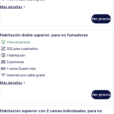
no
Más
Más detalles
fumadores
detalles
(Town
sobre
Ver precio
Habitación
View)
doble
económica,
Abrir
Habitación de hotel con una cama gran
5
para
Habitación doble superior, para no fumadores
todas
no
Vista al parque
fumadores
las
(Town
322 pies cuadrados
fotos
View)
de
1 habitación
Habitación
3 personas
doble
1 cama Queen size
superior,
Internet por cable gratis
para
Más
Más detalles
no
detalles
fumadores
sobre
Ver precio
Habitación
doble
superior,
Abrir
Habitación de hotel con dos camas, un 
3
para
Habitación superior con 2 camas individuales, para no
todas