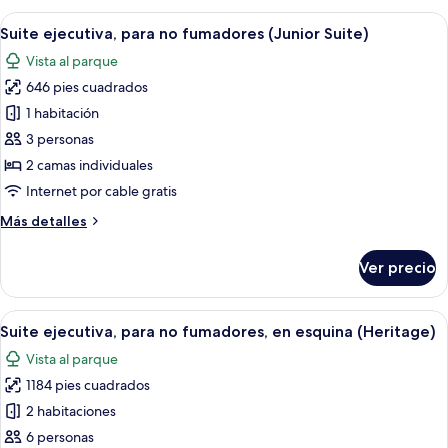
view
para
Abrir
Habitación de hotel con cama, televisión
for
4
no
Suite ejecutiva, para no fumadores (Junior Suite)
todas
4
fumadores
Vista al parque
(Family
las
persons)
Studio
646 pies cuadrados
fotos
Town
de
1 habitación
view
Suite
for
3 personas
4
ejecutiva,
2 camas individuales
persons)
para
Internet por cable gratis
no
Más
Más detalles
fumadores
detalles
(Junior
sobre
Ver precio
Suite)
Suite
ejecutiva,
para
Abrir
Caja de seguridad en la habitación, esc
8
no
Suite ejecutiva, para no fumadores, en esquina (Heritage)
todas
fumadores
Vista al parque
(Junior
las
Suite)
1184 pies cuadrados
fotos
de
2 habitaciones
Suite
6 personas