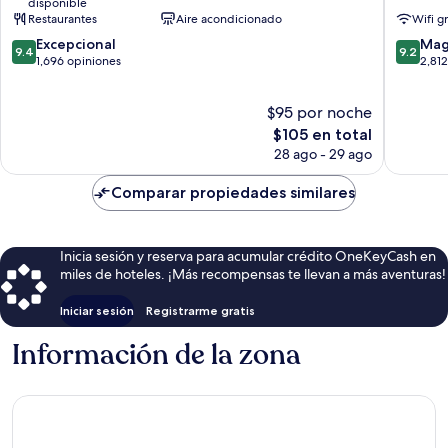
disponible
Iconic
Osaka
Restaurantes
Aire acondicionado
Wifi g
Osaka
Kita
9.4
9.2
Midosuji
Excepcional
Mag
9.4
9.2
de
de
Chuo
1,696 opiniones
2,81
10,
10,
Excepcional,
Magnífi
$95 por noche
1,696
2,812
opiniones
El
opinion
$105 en total
precio
28 ago - 29 ago
actual
es
Comparar propiedades similares
de
$105
Inicia sesión y reserva para acumular crédito OneKeyCash en
miles de hoteles. ¡Más recompensas te llevan a más aventuras!
Iniciar sesión
Registrarme gratis
Información de la zona