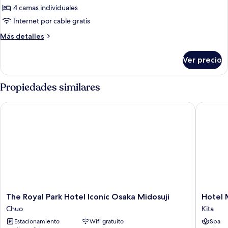
ejecutiva,
4 camas individuales
para
Internet por cable gratis
no
Más
Más detalles
fumadores,
detalles
en
sobre
Ver precio
esquina
Suite
ejecutiva,
(Heritage)
para
Propiedades similares
no
fumadores,
The Royal Park Hotel Iconic Osaka Midosuji
Hotel Mo
en
esquina
(Heritage)
The
Hotel
The Royal Park Hotel Iconic Osaka Midosuji
Hotel 
Royal
Monter
Chuo
Kita
Park
Le
Estacionamiento
Wifi gratuito
Spa
Hotel
Frere