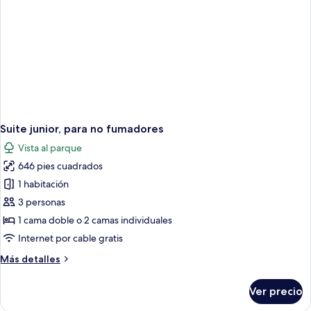
individuales,
para
fumadores
Suite junior, para no fumadores
Vista al parque
646 pies cuadrados
1 habitación
3 personas
1 cama doble o 2 camas individuales
Internet por cable gratis
Más
Más detalles
detalles
sobre
Ver precio
Suite
junior,