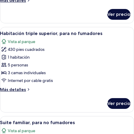
Más detalles
fumadores
detalles
(Town
sobre
Ver precio
View)
Habitación
doble
económica,
Abrir
Habitación de hotel con dos camas, tele
4
para
Habitación triple superior, para no fumadores
todas
fumadores
Vista al parque
(Town
las
View)
430 pies cuadrados
fotos
de
1 habitación
Habitación
5 personas
triple
3 camas individuales
superior,
Internet por cable gratis
para
Más
Más detalles
no
detalles
fumadores
sobre
Ver precio
Habitación
triple
superior,
Abrir
Una habitación de hotel con una cama gr
5
para
Suite familiar, para no fumadores
todas
no
Vista al parque
fumadores
las