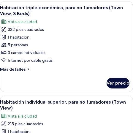
superior,
Abrir
Una habitación de hotel con tres camas
3
para
Habitación triple económica, para no fumadores (Town
todas
no
View, 3 Beds)
fumadores
las
Vista a la ciudad
(Town
fotos
View)
322 pies cuadrados
de
1 habitación
Habitación
triple
5 personas
económica,
3 camas individuales
para
Internet por cable gratis
no
Más
Más detalles
fumadores
detalles
(Town
sobre
Ver precio
Habitación
View,
triple
3
económica,
Abrir
Habitación de hotel con una cama grand
Beds)
4
para
Habitación individual superior, para no fumadores (Town
todas
no
View)
fumadores
las
Vista a la ciudad
(Town
fotos
View,
215 pies cuadrados
de
3
1 habitación
Habitación
Beds)