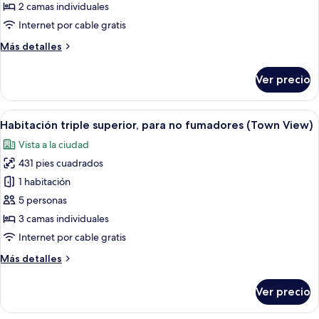
con
2 camas individuales
2
Internet por cable gratis
camas
Más
Más detalles
individuales,
detalles
para
sobre
Ver precio
Habitación
no
superior
fumadores
con
Abrir
Habitación de hotel con dos camas, un 
(castle
5
2
Habitación triple superior, para no fumadores (Town View)
todas
view)
camas
Vista a la ciudad
individuales,
las
para
431 pies cuadrados
fotos
no
de
1 habitación
fumadores
Habitación
(castle
5 personas
view)
triple
3 camas individuales
superior,
Internet por cable gratis
para
Más
Más detalles
no
detalles
fumadores
sobre
Ver precio
(Town
Habitación
triple
View)