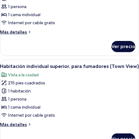
individual
1 persona
superior,
1 cama individual
para
Internet por cable gratis
no
Más
Más detalles
fumadores
detalles
(Town
sobre
Ver precio
Habitación
View)
individual
superior,
Abrir
Habitación de hotel con una cama grand
4
para
Habitación individual superior, para fumadores (Town View)
todas
no
Vista a la ciudad
fumadores
las
(Town
215 pies cuadrados
fotos
View)
de
1 habitación
Habitación
1 persona
individual
1 cama individual
superior,
Internet por cable gratis
para
Más
Más detalles
fumadores
detalles
(Town
sobre
Ver precio