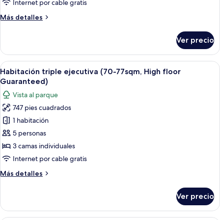
Internet por cable gratis
no
Más
Más detalles
fumadores
detalles
(Luxury,
sobre
Ver precio
High
Suite
junior,
Floor)
para
Abrir
Habitación de hotel moderna con sofá, 
6
no
Habitación triple ejecutiva (70-77sqm, High floor
todas
fumadores
Guaranteed)
(Luxury,
las
Vista al parque
High
fotos
Floor)
747 pies cuadrados
de
1 habitación
Habitación
triple
5 personas
ejecutiva
3 camas individuales
(70-
Internet por cable gratis
77sqm,
Más
Más detalles
High
detalles
floor
sobre
Ver precio
Habitación
Guaranteed)
triple
ejecutiva