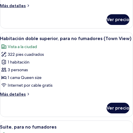
fumadores,
Más
Más detalles
vista
detalles
a
sobre
Ver precio
Suite
la
tradicional,
ciudad
para
Abrir
Habitación de hotel con una cama grand
(Japanese)
3
no
Habitación doble superior, para no fumadores (Town View)
todas
fumadores,
Vista a la ciudad
vista
las
a
322 pies cuadrados
fotos
la
de
1 habitación
ciudad
Habitación
(Japanese)
3 personas
doble
1 cama Queen size
superior,
Internet por cable gratis
para
Más
Más detalles
no
detalles
fumadores
sobre
Ver precio
(Town
Habitación
doble
View)
superior,
Abrir
Smart TV de 43 pulgadas con canales di
2
para
Suite, para no fumadores
todas
no