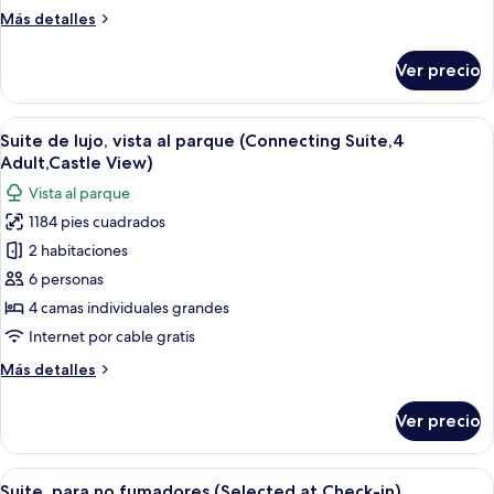
para
Más
Más detalles
no
detalles
fumadores
sobre
Ver precio
(Town
Habitación
triple
View)
Deluxe,
Abrir
Habitación de hotel moderna con una m
4
para
Suite de lujo, vista al parque (Connecting Suite,4
todas
no
Adult,Castle View)
fumadores
las
Vista al parque
(Town
fotos
View)
1184 pies cuadrados
de
2 habitaciones
Suite
de
6 personas
lujo,
4 camas individuales grandes
vista
Internet por cable gratis
al
Más
Más detalles
parque
detalles
(Connecting
sobre
Ver precio
Suite
Suite,4
de
Adult,Castle
lujo,
Abrir
Smart TV de 43 pulgadas con canales di
View)
2
vista
Suite, para no fumadores (Selected at Check-in)