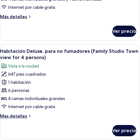
para
Internet por cable gratis
no
Más
Más detalles
fumadores
detalles
sobre
Ver precio
Suite
familiar,
para
Abrir
Una habitación de hotel con dos cama
6
no
Habitación Deluxe, para no fumadores (Family Studio Town
todas
fumadores
view for 4 persons)
las
Vista a la ciudad
fotos
647 pies cuadrados
de
1 habitación
Habitación
Deluxe,
6 personas
para
4 camas individuales grandes
no
Internet por cable gratis
fumadores
Más
Más detalles
(Family
detalles
Studio
sobre
Ver precio
Habitación
Town
Deluxe,