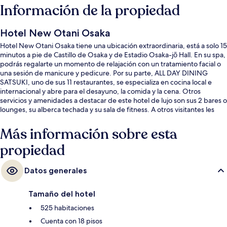
Información de la propiedad
Hotel New Otani Osaka
Hotel New Otani Osaka tiene una ubicación extraordinaria, está a solo 15
minutos a pie de Castillo de Osaka y de Estadio Osaka-jō Hall. En su spa,
podrás regalarte un momento de relajación con un tratamiento facial o
una sesión de manicure y pedicure. Por su parte, ALL DAY DINING
SATSUKI, uno de sus 11 restaurantes, se especializa en cocina local e
internacional y abre para el desayuno, la comida y la cena. Otros
servicios y amenidades a destacar de este hotel de lujo son sus 2 bares o
lounges, su alberca techada y su sala de fitness. A otros visitantes les
gusta la propiedad por sus atractivos turísticos, y porque está a una
corta distancia a pie de algunas opciones de transporte público:
Más información sobre esta
Estación de metro de Osaka Business Park está a 4 minutos y Estación
propiedad
de metro Ōsakajōkōen está a 5 minutos.
Datos generales
Tamaño del hotel
525 habitaciones
Cuenta con 18 pisos