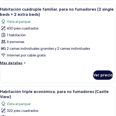
para
Abrir
Habitación de hotel con dos camas, un e
3
no
Habitación cuádruple familiar, para no fumadores (2 single
todas
fumadores
beds + 2 extra beds)
las
Vista al parque
fotos
430 pies cuadrados
de
1 habitación
Habitación
cuádruple
6 personas
familiar,
2 camas individuales grandes y 2 camas individuales
para
Internet por cable gratis
no
Más
Más detalles
fumadores
detalles
(2
sobre
Ver precio
Habitación
single
cuádruple
beds
familiar,
Abrir
Habitación de hotel con dos camas, un e
+
4
para
Habitación triple económica, para no fumadores (Castle
todas
2
no
View)
fumadores
las
extra
Vista al parque
(2
fotos
beds)
single
322 pies cuadrados
de
beds