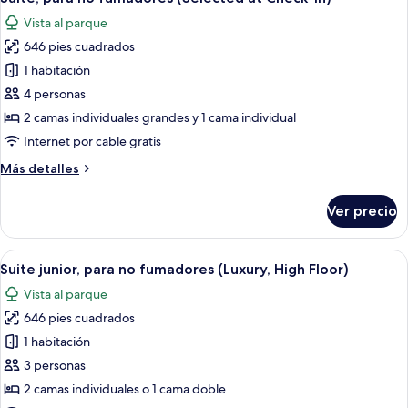
todas
al
Vista al parque
parque
las
(Connecting
646 pies cuadrados
fotos
Suite,4
de
1 habitación
Adult,Castle
Suite,
View)
4 personas
para
2 camas individuales grandes y 1 cama individual
no
Internet por cable gratis
fumadores
Más
Más detalles
(Selected
detalles
at
sobre
Ver precio
Check-
Suite,
para
in)
no
Abrir
Habitación de hotel con una cama gra
6
fumadores
Suite junior, para no fumadores (Luxury, High Floor)
todas
(Selected
Vista al parque
at
las
Check-
646 pies cuadrados
fotos
in)
de
1 habitación
Suite
3 personas
junior,
2 camas individuales o 1 cama doble
para