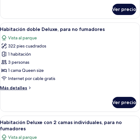
2
sobre
Ver precio
Habitación
individuales,
con
para
1
Abrir
Una habitación de hotel con una cama g
no
2
cama
Habitación doble Deluxe, para no fumadores
todas
fumadores
matrimonial
Vista al parque
o
las
2
322 pies cuadrados
fotos
individuales,
de
1 habitación
para
Habitación
no
3 personas
fumadores
doble
1 cama Queen size
Deluxe,
Internet por cable gratis
para
Más
Más detalles
no
detalles
fumadores
sobre
Ver precio
Habitación
doble
Deluxe,
Abrir
Habitación de hotel con dos camas, un e
2
para
Habitación Deluxe con 2 camas individuales, para no
todas
no
fumadores
fumadores
las
Vista al parque