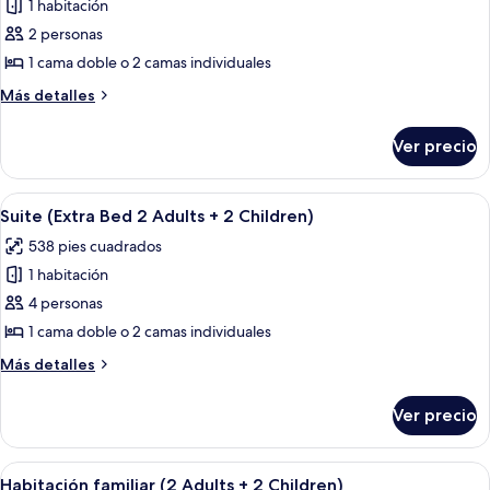
1 habitación
fotos
de
2 personas
Habitación
1 cama doble o 2 camas individuales
Premium
Más
Más detalles
(View)
detalles
sobre
Ver precio
Habitación
Premium
(View)
Abrir
Una habitación de hotel moderna con c
9
Suite (Extra Bed 2 Adults + 2 Children)
todas
538 pies cuadrados
las
1 habitación
fotos
de
4 personas
Suite
1 cama doble o 2 camas individuales
(Extra
Más
Más detalles
Bed
detalles
2
sobre
Ver precio
Suite
Adults
(Extra
+
Bed
Abrir
Una habitación de hotel con televisión
2
12
2
Habitación familiar (2 Adults + 2 Children)