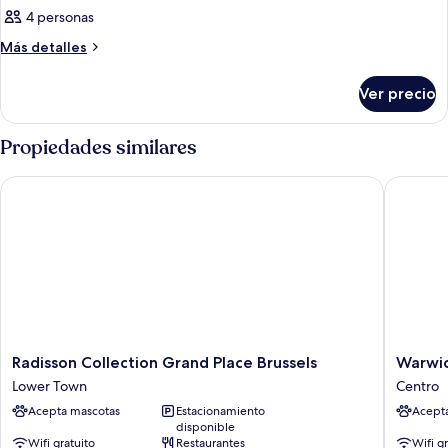
4 personas
Más
Más detalles
detalles
sobre
Ver precio
Habitación
Propiedades similares
Radisson Collection Grand Place Brussels
Warwick 
Radisson
Warwick
Radisson Collection Grand Place Brussels
Warwic
Collection
Brussels
Lower Town
Centro
Grand
Grand-
Acepta mascotas
Estacionamiento
Acept
Place
Place
disponible
Brussels
Centro
Wifi gratuito
Restaurantes
Wifi g