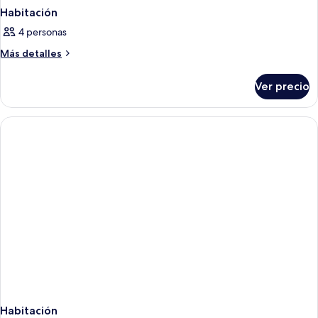
Habitación
4 personas
Más
Más detalles
detalles
sobre
Ver precio
Habitación
Habitación