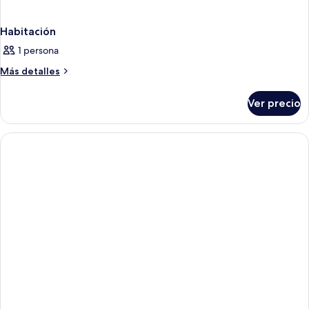
Habitación
1 persona
Más
Más detalles
detalles
sobre
Ver precio
Habitación