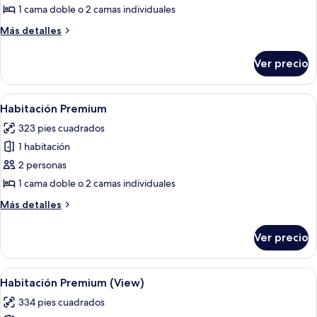
Suite
1 cama doble o 2 camas individuales
Más
Más detalles
detalles
sobre
Ver precio
Suite
Abrir
Una habitación de hotel con una cama 
10
Habitación Premium
todas
323 pies cuadrados
las
1 habitación
fotos
de
2 personas
Habitación
1 cama doble o 2 camas individuales
Premium
Más
Más detalles
detalles
sobre
Ver precio
Habitación
Premium
Abrir
Habitación de hotel con cama, un sillón
11
Habitación Premium (View)
todas
334 pies cuadrados
las