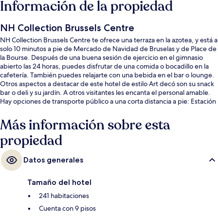
Información de la propiedad
NH Collection Brussels Centre
NH Collection Brussels Centre te ofrece una terraza en la azotea, y está a
solo 10 minutos a pie de Mercado de Navidad de Bruselas y de Place de
la Bourse. Después de una buena sesión de ejercicio en el gimnasio
abierto las 24 horas, puedes disfrutar de una comida o bocadillo en la
cafetería. También puedes relajarte con una bebida en el bar o lounge.
Otros aspectos a destacar de este hotel de estilo Art decó son su snack
bar o deli y su jardín. A otros visitantes les encanta el personal amable.
Hay opciones de transporte público a una corta distancia a pie: Estación
de metro De Brouckère está a 3 minutos y Estación de metro Rogier
está a 6 minutos.
Más información sobre esta
propiedad
Datos generales
Tamaño del hotel
241 habitaciones
Cuenta con 9 pisos