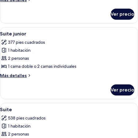
detalles
sobre
Ver precio
Habitación
superior
Abrir
Una habitación de hotel con televisión
10
Suite junior
todas
377 pies cuadrados
las
1 habitación
fotos
de
2 personas
Suite
1 cama doble o 2 camas individuales
junior
Más
Más detalles
detalles
sobre
Ver precio
Suite
junior
Abrir
Una habitación de hotel moderna con c
9
Suite
todas
538 pies cuadrados
las
1 habitación
fotos
de
2 personas