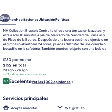
Brussels
Centre
erior
Siguiente
38+
Resumen
Habitaciones
Ubicación
Políticas
NH Collection Brussels Centre te ofrece una terraza en la azotea, y
está a solo 10 minutos a pie de Mercado de Navidad de Bruselas y
de Place de la Bourse. Después de una buena sesión de ejercicio en
el gimnasio abierto las 24 horas, puedes disfrutar de una comida o
bocadillo en la cafetería. También puedes relajarte con una bebida
en el bar o lounge. Otros aspectos a destacar de este hotel de estilo
Art decó son su snack bar o deli y su jardín. A otros visitantes les
$130 por noche
encanta el personal amable. Hay opciones de transporte público a
El
$152 en total
una corta distancia a pie: Estación de metro De Brouckère está a 3
precio
23 ago - 24 ago
minutos y Estación de metro Rogier está a 6 minutos.
Exterior
total
Total con impuestos y cargos
es
Opiniones
Excelente
8.8
Ver las 1,002 opiniones
de
8.8 de 10,
$152
Servicios principales
Acepta mascotas
Wifi gratuito