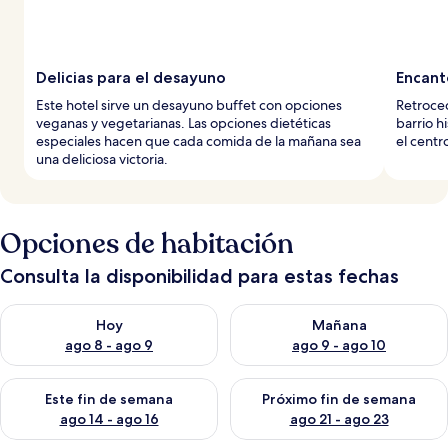
Delicias para el desayuno
Encant
Este hotel sirve un desayuno buffet con opciones
Retroced
veganas y vegetarianas. Las opciones dietéticas
barrio h
especiales hacen que cada comida de la mañana sea
el centr
una deliciosa victoria.
Opciones de habitación
Consulta la disponibilidad para estas fechas
Consulta la disponibilidad para hoy ago 8 - ago 9
Consulta la disponibilidad pa
Hoy
Mañana
ago 8 - ago 9
ago 9 - ago 10
Consulta la disponibilidad para este fin de semana ago 14 - ag
Consulta la disponibilidad pa
Este fin de semana
Próximo fin de semana
ago 14 - ago 16
ago 21 - ago 23