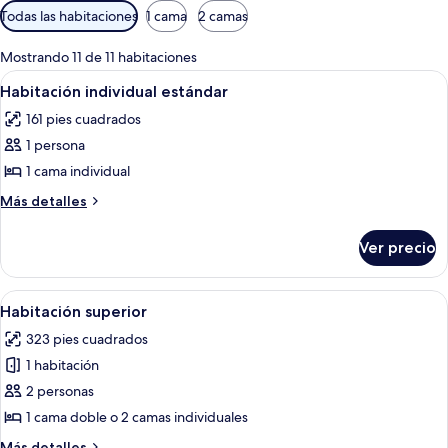
Filtros
Todas las habitaciones
1 cama
2 camas
disponibles
para
Mostrando 11 de 11 habitaciones
las
Abrir
Una habitación de hotel con cama, escri
9
Habitación individual estándar
habitaciones
todas
161 pies cuadrados
las
1 persona
fotos
de
1 cama individual
Habitación
Más
Más detalles
individual
detalles
sobre
estándar
Ver precio
Habitación
individual
estándar
Abrir
Una cama bien tendida con sábanas y a
9
Habitación superior
todas
323 pies cuadrados
las
1 habitación
fotos
de
2 personas
Habitación
1 cama doble o 2 camas individuales
superior
Más
Más detalles