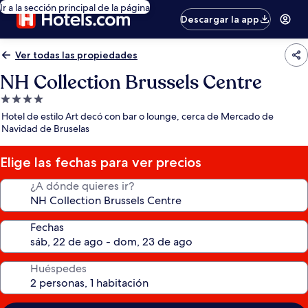
Ir a la sección principal de la página
Descargar la app
Ver todas las propiedades
NH Collection Brussels Centre
Propiedad
de
Hotel de estilo Art decó con bar o lounge, cerca de Mercado de
4.0
Navidad de Bruselas
estrellas
Elige las fechas para ver precios
¿A dónde quieres ir?
Fechas
Huéspedes