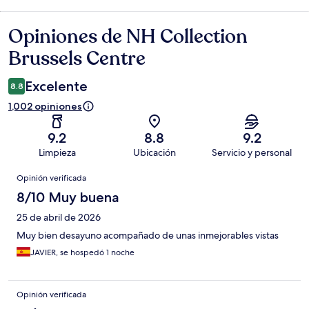
Opiniones de NH Collection
Opiniones
Brussels Centre
Excelente
8.8
1,002 opiniones
9.2
8.8
9.2
Limpieza
Ubicación
Servicio y personal
Opiniones
Opinión verificada
8/10 Muy buena
25 de abril de 2026
Muy bien desayuno acompañado de unas inmejorables vistas
JAVIER, se hospedó 1 noche
Opinión verificada