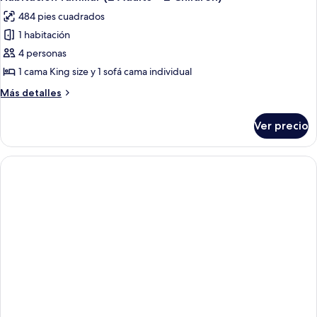
todas
Adults
Children)
484 pies cuadrados
+
las
2
1 habitación
fotos
Children)
de
4 personas
Habitación
1 cama King size y 1 sofá cama individual
familiar
Más
Más detalles
(2
detalles
Adults
sobre
Ver precio
Habitación
+
familiar
2
(2
Children)
Adults
+
2
Children)