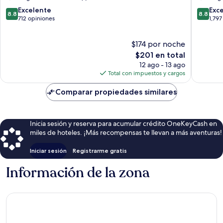
Lower
8.8
8.8
Town
Excelente
Exc
8.8
8.8
de
de
712 opiniones
1,797
10,
10,
Excelente,
Excelent
$174 por noche
712
1,797
opiniones
El
opinion
$201 en total
precio
12 ago - 13 ago
actual
Total con impuestos y cargos
es
de
Comparar propiedades similares
$201
Inicia sesión y reserva para acumular crédito OneKeyCash en
miles de hoteles. ¡Más recompensas te llevan a más aventuras!
Iniciar sesión
Registrarme gratis
Información de la zona