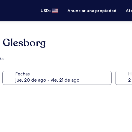
•
USD
Anunciar una propiedad
Ate
n Glesborg
da
Fechas
H