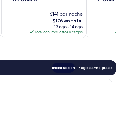
10,
10,
Magnífico,
Excelente,
$141 por noche
$
300
97
El
$176 en total
opiniones
opiniones
precio
13 ago - 14 ago
actual
Total con impuestos y cargos
Total con 
es
de
$176
Iniciar sesión
Registrarme gratis