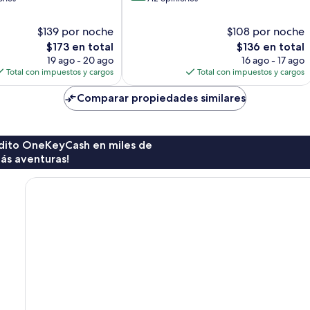
10,
Muy
$139 por noche
$108 por noche
bueno,
El
El
$173 en total
$136 en total
712
precio
precio
19 ago - 20 ago
16 ago - 17 ago
opiniones
actual
actual
Total con impuestos y cargos
Total con impuestos y cargos
es
es
de
de
Comparar propiedades similares
$173
$136
rédito OneKeyCash en miles de
ás aventuras!