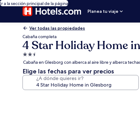
Ir a la sección principal de la página
Planea tu viaje
Ver todas las propiedades
Cabaña completa
4 Star Holiday Home i
Propiedad
de
Cabaña en Glesborg con alberca al aire libre y alberca techa
2.5
Elige las fechas para ver precios
estrellas
¿A dónde quieres ir?
Galería
de
fotos
de
4