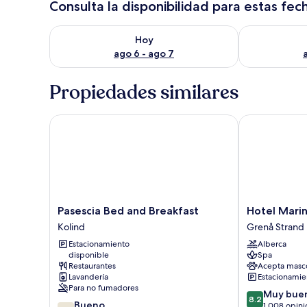
Consulta la disponibilidad para estas fec
Consulta la disponibilidad para hoy ago 6 - ago 7
Consulta la d
Hoy
ago 6 - ago 7
Propiedades similares
Pasescia Bed and Breakfast
Hotel Marina
Pasescia
Hotel
Pasescia Bed and Breakfast
Hotel Mari
Bed
Marina
Kolind
Grenå Strand
and
Grenå
Estacionamiento
Alberca
Breakfast
Strand
disponible
Spa
Kolind
Restaurantes
Acepta masc
Lavandería
Estacionamien
Para no fumadores
8.2
Muy bue
8.2
7.2
Bueno
de
1,008 opini