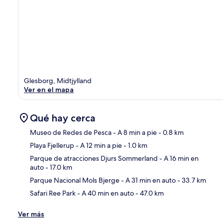
Glesborg, Midtjylland
Ver en el mapa
Qué hay cerca
Museo de Redes de Pesca
- A 8 min a pie
- 0.8 km
Playa Fjellerup
- A 12 min a pie
- 1.0 km
Sec
Parque de atracciones Djurs Sommerland
- A 16 min en
auto
- 17.0 km
Parque Nacional Mols Bjerge
- A 31 min en auto
- 33.7 km
Safari Ree Park
- A 40 min en auto
- 47.0 km
Ver más