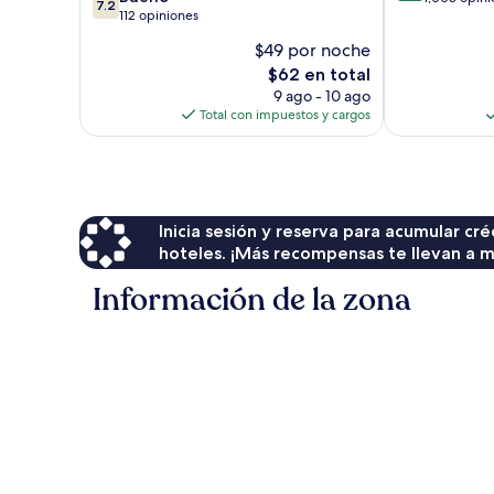
7.2
de
112 opiniones
10,
10,
Muy
$49 por noche
Bueno,
bueno,
El
$62 en total
112
1,008
precio
opiniones
9 ago - 10 ago
opiniones
actual
Total con impuestos y cargos
es
de
$62
Inicia sesión y reserva para acumular c
hoteles. ¡Más recompensas te llevan a m
Información de la zona