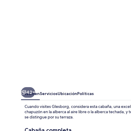
Star
Holiday
Home
in
Glesborg
42+
Resumen
Servicios
Ubicación
Políticas
Cuando visites Glesborg, considera esta cabaña, una exc
chapuzón en la alberca al aire libre o la alberca techada, 
se distingue por su terraza.
Cabaña completa