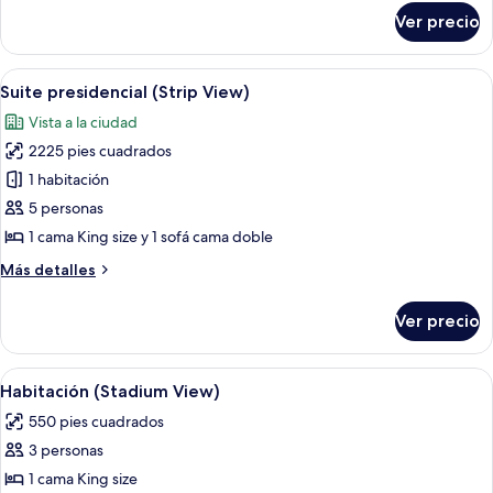
sobre
Ver precio
Suite
panorámica
(Sunrise
Abrir
Una habitación de hotel moderna con u
6
View)
Suite presidencial (Strip View)
todas
Vista a la ciudad
las
2225 pies cuadrados
fotos
de
1 habitación
Suite
5 personas
presidencial
1 cama King size y 1 sofá cama doble
(Strip
Más
Más detalles
View)
detalles
sobre
Ver precio
Suite
presidencial
(Strip
Abrir
Amplia habitación de hotel con una cam
4
View)
Habitación (Stadium View)
todas
550 pies cuadrados
las
3 personas
fotos
de
1 cama King size