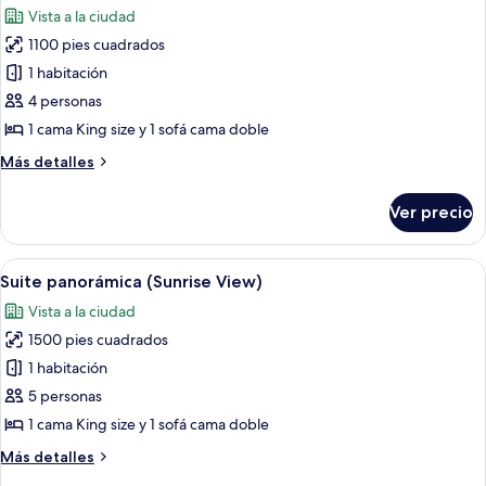
personas
Vista a la ciudad
discapacitadas
las
(Strip
1100 pies cuadrados
fotos
View)
de
1 habitación
Suite
4 personas
Premier
1 cama King size y 1 sofá cama doble
(Strip
Más
Más detalles
View)
detalles
sobre
Ver precio
Suite
Premier
(Strip
Abrir
Una sala de estar moderna con sofá, me
6
View)
Suite panorámica (Sunrise View)
todas
Vista a la ciudad
las
1500 pies cuadrados
fotos
de
1 habitación
Suite
5 personas
panorámica
1 cama King size y 1 sofá cama doble
(Sunrise
Más
Más detalles
View)
detalles