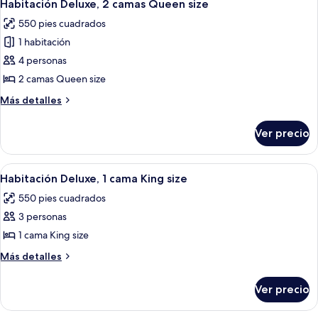
4
King
Habitación Deluxe, 2 camas Queen size
todas
size
550 pies cuadrados
(Suite)
las
1 habitación
fotos
de
4 personas
Habitación
2 camas Queen size
Deluxe,
Más
Más detalles
2
detalles
camas
sobre
Ver precio
Habitación
Queen
Deluxe,
size
2
Abrir
Habitación de hotel con una cama gran
4
camas
Habitación Deluxe, 1 cama King size
todas
Queen
550 pies cuadrados
size
las
3 personas
fotos
de
1 cama King size
Habitación
Más
Más detalles
Deluxe,
detalles
sobre
1
Ver precio
Habitación
cama
Deluxe,
King