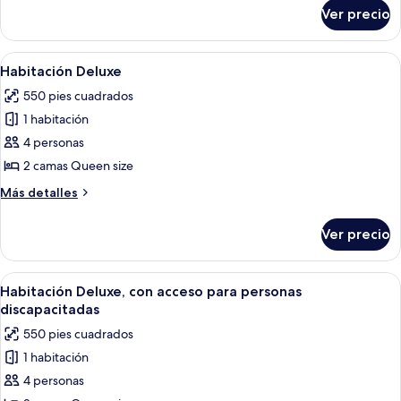
sobre
1
Ver precio
Habitación
cama
superior,
King
1
Abrir
Una habitación de hotel con dos camas, 
3
size
cama
Habitación Deluxe
todas
King
550 pies cuadrados
size
las
1 habitación
fotos
de
4 personas
Habitación
2 camas Queen size
Deluxe
Más
Más detalles
detalles
sobre
Ver precio
Habitación
Deluxe
Abrir
Una habitación de hotel con dos camas, 
3
Habitación Deluxe, con acceso para personas
todas
discapacitadas
las
550 pies cuadrados
fotos
1 habitación
de
4 personas
Habitación