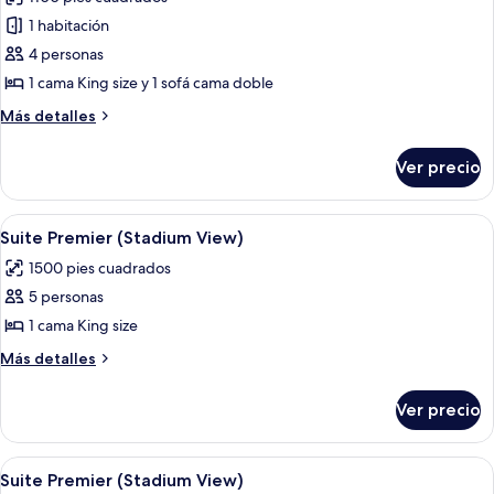
las
1 habitación
fotos
de
4 personas
Suite,
1 cama King size y 1 sofá cama doble
1
Más
Más detalles
habitación
detalles
sobre
Ver precio
Suite,
1
habitación
Abrir
Una habitación de hotel con una cama 
5
Suite Premier (Stadium View)
todas
1500 pies cuadrados
las
5 personas
fotos
de
1 cama King size
Suite
Más
Más detalles
Premier
detalles
sobre
(Stadium
Ver precio
Suite
View)
Premier
(Stadium
Abrir
Una habitación de hotel con una cama 
5
View)
Suite Premier (Stadium View)
todas