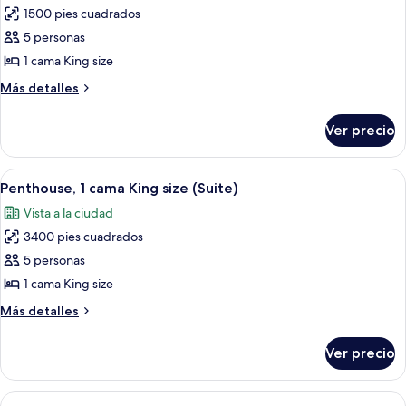
1500 pies cuadrados
las
5 personas
fotos
de
1 cama King size
Suite
Más
Más detalles
Premier
detalles
sobre
(Stadium
Ver precio
Suite
View)
Premier
(Stadium
Abrir
Una sala de estar moderna con un sof
13
View)
Penthouse, 1 cama King size (Suite)
todas
Vista a la ciudad
las
3400 pies cuadrados
fotos
de
5 personas
Penthouse,
1 cama King size
1
Más
Más detalles
cama
detalles
King
sobre
Ver precio
Penthouse,
size
1
(Suite)
cama
Abrir
Una habitación de hotel con dos camas, 