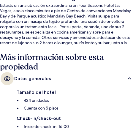
Estarás en una ubicación extraordinaria en Four Seasons Hotel Las
Vegas, a solo cinco minutos a pie de Centro de convenciones Mandalay
Bay y de Parque acuático Mandalay Bay Beach. Visita su spa para
relajarte con un masaje de tejido profundo, una sesión de envoltura
corporal o un tratamiento facial. Por su parte, Veranda, uno de sus 2
restaurantes, se especializa en cocina americana y abre para el
desayuno y la comida. Otros servicios y amenidades a destacar de este
resort de lujo son sus 2 bares o lounges, su río lento y su bar junto a la
alberca. La alberca y el personal amable reciben muy buenas
calificaciones de otros visitantes.
Más información sobre esta
propiedad
Datos generales
Tamaño del hotel
424 unidades
Cuenta con 5 pisos
Check-in/check-out
Inicio de check-in: 16:00