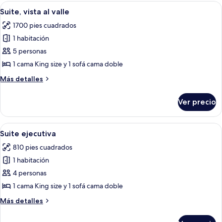
1
Abrir
Amplia sala de estar con un ventanal 
4
size
cama
Suite, vista al valle
todas
King
1700 pies cuadrados
size
las
1 habitación
fotos
de
5 personas
Suite,
1 cama King size y 1 sofá cama doble
vista
Más
Más detalles
al
detalles
valle
sobre
Ver precio
Suite,
vista
al
Abrir
Una habitación de hotel con una cama 
4
valle
Suite ejecutiva
todas
810 pies cuadrados
las
1 habitación
fotos
de
4 personas
Suite
1 cama King size y 1 sofá cama doble
ejecutiva
Más
Más detalles
detalles
sobre