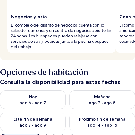
Negocios y ocio
Cena e
El complejo del distrito de negocios cuenta con 15
El compl
salas de reuniones y un centro de negocios abierto las
american
24 horas. Los huéspedes pueden relajarse con
saborea
servicios de spa y bebidas junto a la piscina después
cocinado
del trabajo.
Opciones de habitación
Consulta la disponibilidad para estas fechas
Consulta la disponibilidad para hoy ago 6 - ago 7
Consulta la disponibilidad pa
Hoy
Mañana
ago 6 - ago 7
ago 7 - ago 8
Consulta la disponibilidad para este fin de semana ago 7 - ag
Consulta la disponibilidad par
Este fin de semana
Próximo fin de semana
ago 7 - ago 9
ago 14 - ago 16