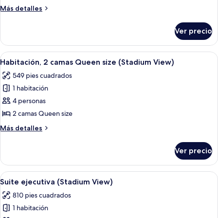
Habitación
Más
Más detalles
(Stadium
detalles
sobre
View)
Ver precio
Habitación
(Stadium
View)
Abrir
Una habitación de hotel con dos camas, 
4
Habitación, 2 camas Queen size (Stadium View)
todas
549 pies cuadrados
las
1 habitación
fotos
de
4 personas
Habitación,
2 camas Queen size
2
Más
Más detalles
camas
detalles
Queen
sobre
Ver precio
Habitación,
size
2
(Stadium
camas
Abrir
Amplia habitación de hotel con una cam
View)
4
Queen
Suite ejecutiva (Stadium View)
todas
size
810 pies cuadrados
(Stadium
las
View)
1 habitación
fotos