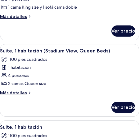
1
1 cama King size y 1 sofá cama doble
habitación
Más
Más detalles
(Strip
detalles
View)
sobre
Ver precio
Suite,
1
habitación
Abrir
Una habitación de hotel con dos camas, 
4
(Strip
Suite, 1 habitación (Stadium View, Queen Beds)
todas
View)
1100 pies cuadrados
las
1 habitación
fotos
de
4 personas
Suite,
2 camas Queen size
1
Más
Más detalles
habitación
detalles
(Stadium
sobre
Ver precio
Suite,
View,
1
Queen
habitación
Abrir
Un hotel moderno con una habitación am
Beds)
3
(Stadium
Suite, 1 habitación
todas
View,
1100 pies cuadrados
Queen
las