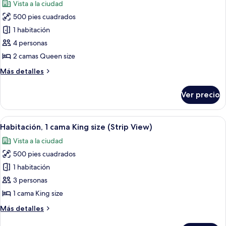
Vista a la ciudad
size
las
500 pies cuadrados
fotos
de
1 habitación
Habitación,
4 personas
2
2 camas Queen size
camas
Más
Más detalles
Queen
detalles
size
sobre
Ver precio
Habitación,
(Strip
2
View)
camas
Abrir
Una habitación de hotel con una cama 
5
Queen
Habitación, 1 cama King size (Strip View)
todas
size
Vista a la ciudad
(Strip
las
View)
500 pies cuadrados
fotos
de
1 habitación
Habitación,
3 personas
1
1 cama King size
cama
Más
Más detalles
King
detalles
size
sobre