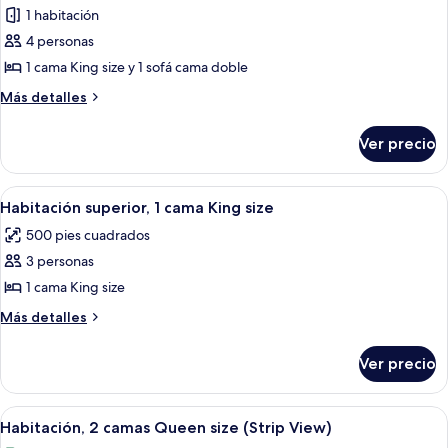
Beds)
1 habitación
fotos
de
4 personas
Suite,
1 cama King size y 1 sofá cama doble
1
Más
Más detalles
habitación
detalles
sobre
Ver precio
Suite,
1
habitación
Abrir
Una habitación de hotel con una cama 
4
Habitación superior, 1 cama King size
todas
500 pies cuadrados
las
3 personas
fotos
de
1 cama King size
Habitación
Más
Más detalles
superior,
detalles
sobre
1
Ver precio
Habitación
cama
superior,
King
1
Abrir
Una habitación de hotel con dos camas,
4
size
cama
Habitación, 2 camas Queen size (Strip View)
todas
King