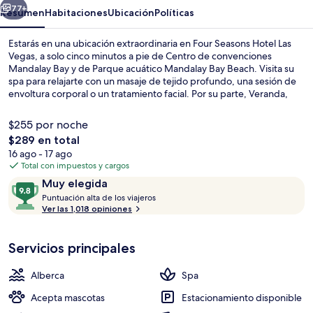
Vegas
77+
Resumen
Habitaciones
Ubicación
Políticas
Estarás en una ubicación extraordinaria en Four Seasons Hotel Las
Vegas, a solo cinco minutos a pie de Centro de convenciones
Mandalay Bay y de Parque acuático Mandalay Bay Beach. Visita su
spa para relajarte con un masaje de tejido profundo, una sesión de
envoltura corporal o un tratamiento facial. Por su parte, Veranda,
uno de sus 2 restaurantes, se especializa en cocina americana y abre
para el desayuno y la comida. Otros servicios y amenidades a
$255 por noche
destacar de este resort de lujo son sus 2 bares o lounges, su río
El
$289 en total
lento y su bar junto a la alberca. La alberca y el personal amable
precio
16 ago - 17 ago
reciben muy buenas calificaciones de otros visitantes.
Alberca al aire libre por temporada y 
total
Total con impuestos y cargos
es
Opiniones
9.8
Muy elegida
de
P
de
Puntuación alta de los viajeros
$289
u
Ver las 1,018 opiniones
10,
n
Muy
t
elegida
Servicios principales
u
a
c
Alberca
Spa
i
ó
Acepta mascotas
Estacionamiento disponible
n