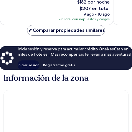
$182 por noche
18,116
9,432
opiniones
El
opinion
$207 en total
precio
9 ago - 10 ago
actual
Total con impuestos y cargos
es
de
Comparar propiedades similares
$207
Inicia sesión y reserva para acumular crédito OneKeyCash en
miles de hoteles. ¡Más recompensas te llevan a más aventuras!
Iniciar sesión
Registrarme gratis
Información de la zona