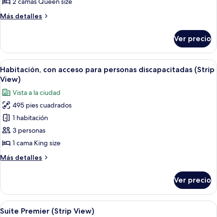
Deluxe,
2 camas Queen size
con
Más
Más detalles
acceso
detalles
sobre
para
Ver precio
Habitación
personas
Deluxe,
discapacitadas
con
Abrir
Una habitación de hotel con una cama 
5
acceso
Habitación, con acceso para personas discapacitadas (Strip
todas
para
View)
personas
las
Vista a la ciudad
discapacitadas
fotos
495 pies cuadrados
de
1 habitación
Habitación,
con
3 personas
acceso
1 cama King size
para
Más
Más detalles
personas
detalles
discapacitadas
sobre
Ver precio
Habitación,
(Strip
con
View)
acceso
Abrir
Una habitación de hotel con una cama 
5
para
Suite Premier (Strip View)
todas