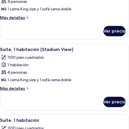
de
4 personas
Suite
1 cama King size y 1 sofá cama doble
ejecutiva
Más
Más detalles
(Stadium
detalles
View)
sobre
Ver precio
Suite
ejecutiva
(Stadium
Abrir
Amplia habitación de hotel con una cam
5
View)
Suite, 1 habitación (Stadium View)
todas
1100 pies cuadrados
las
1 habitación
fotos
de
4 personas
Suite,
1 cama King size y 1 sofá cama doble
1
Más
Más detalles
habitación
detalles
(Stadium
sobre
Ver precio
Suite,
View)
1
habitación
Abrir
Amplia habitación de hotel con una cam
5
(Stadium
Suite, 1 habitación
todas
View)
1100 pies cuadrados