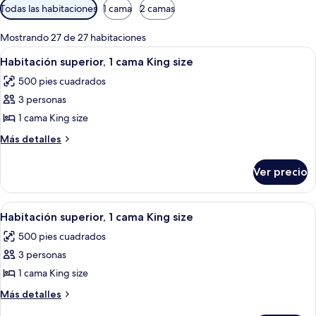
Filtros
Todas las habitaciones
1 cama
2 camas
disponibles
para
Mostrando 27 de 27 habitaciones
las
Abrir
Una habitación de hotel con una cama 
4
Habitación superior, 1 cama King size
habitaciones
todas
500 pies cuadrados
las
3 personas
fotos
de
1 cama King size
Habitación
Más
Más detalles
superior,
detalles
sobre
1
Ver precio
Habitación
cama
superior,
King
1
Abrir
Una habitación de hotel con una cama 
4
size
cama
Habitación superior, 1 cama King size
todas
King
500 pies cuadrados
size
las
3 personas
fotos
de
1 cama King size
Habitación
Más
Más detalles
superior,
detalles