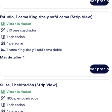
Ver precio
Suite
ejecutiva
Abrir
Habitación de hotel con una cama grande
5
Estudio, 1 cama King size y sofá cama (Strip View)
todas
Vista a la ciudad
las
810 pies cuadrados
fotos
de
1 habitación
Estudio,
4 personas
1
1 cama King size y 1 sofá cama doble
cama
Más
Más detalles
King
detalles
size
sobre
Ver precio
Estudio,
y
1
sofá
cama
Abrir
Una habitación de hotel con una cama 
cama
5
King
Suite, 1 habitación (Strip View)
todas
(Strip
size
Vista a la ciudad
y
las
View)
sofá
1100 pies cuadrados
fotos
cama
de
1 habitación
(Strip
Suite,
View)
4 personas