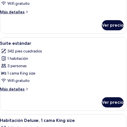
estándar,
Wifi gratuito
2
Más
Más detalles
camas
detalles
matrimoniales
sobre
Ver precio
Habitación
estándar,
2
Abrir
Wifi gratis y ropa de cama
8
camas
Suite estándar
todas
matrimoniales
342 pies cuadrados
las
1 habitación
fotos
de
3 personas
Suite
1 cama King size
estándar
Wifi gratuito
Más
Más detalles
detalles
sobre
Ver precio
Suite
estándar
Abrir
Wifi gratis y ropa de cama
10
Habitación Deluxe, 1 cama King size
todas