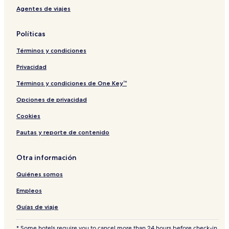
s
Agentes de viajes
Políticas
Términos y condiciones
Privacidad
Términos y condiciones de One Key™
Opciones de privacidad
Cookies
Pautas y reporte de contenido
Otra información
Quiénes somos
Empleos
Guías de viaje
* Some hotels require you to cancel more than 24 hours before check-in.