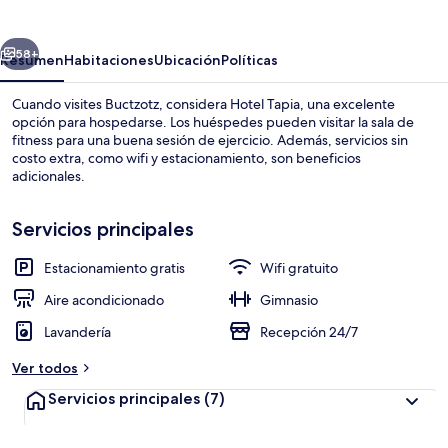
erior
Siguiente
58+
Resumen
Habitaciones
Ubicación
Políticas
Cuando visites Buctzotz, considera Hotel Tapia, una excelente
opción para hospedarse. Los huéspedes pueden visitar la sala de
fitness para una buena sesión de ejercicio. Además, servicios sin
costo extra, como wifi y estacionamiento, son beneficios
adicionales.
Servicios principales
Estacionamiento gratis
Wifi gratuito
Gimnasio
Aire acondicionado
Gimnasio
Lavandería
Recepción 24/7
Ver todos
Servicios principales
(7)