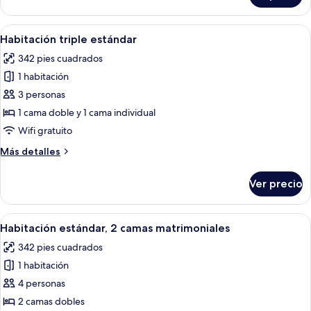
size
superior,
1
Abrir
Wifi gratis y ropa de cama
7
cama
Habitación triple estándar
todas
King
342 pies cuadrados
size
las
1 habitación
fotos
de
3 personas
Habitación
1 cama doble y 1 cama individual
triple
Wifi gratuito
estándar
Más
Más detalles
detalles
sobre
Ver precio
Habitación
triple
estándar
Abrir
Wifi gratis y ropa de cama
8
Habitación estándar, 2 camas matrimoniales
todas
342 pies cuadrados
las
1 habitación
fotos
de
4 personas
Habitación
2 camas dobles