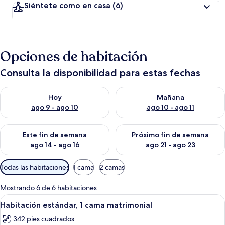
Siéntete como en casa
(6)
Opciones de habitación
Consulta la disponibilidad para estas fechas
Consulta la disponibilidad para hoy ago 9 - ago 10
Consulta la disponibilidad par
Hoy
Mañana
ago 9 - ago 10
ago 10 - ago 11
Consulta la disponibilidad para este fin de semana ago 14 - ag
Consulta la disponibilidad pa
Este fin de semana
Próximo fin de semana
ago 14 - ago 16
ago 21 - ago 23
Filtros
Todas las habitaciones
1 cama
2 camas
disponibles
para
Mostrando 6 de 6 habitaciones
las
Abrir
Wifi gratis y ropa de cama
17
Habitación estándar, 1 cama matrimonial
habitaciones
todas
342 pies cuadrados
las