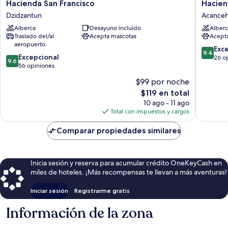
Hacienda
Haciend
Hacienda San Francisco
Hacien
San
Yabucu
Dzidzantun
Acance
Francisco
Acance
Alberca
Desayuno incluido
Alberc
Dzidzantun
Traslado del/al
Acepta mascotas
Acept
aeropuerto
9.4
Exc
9.4
9.6
Excepcional
de
26 o
9.6
de
56 opiniones
10,
10,
Excepcio
$99 por noche
Excepcional,
26
El
$119 en total
56
opinion
precio
opiniones
10 ago - 11 ago
actual
Total con impuestos y cargos
es
de
Comparar propiedades similares
$119
Inicia sesión y reserva para acumular crédito OneKeyCash en
miles de hoteles. ¡Más recompensas te llevan a más aventuras!
Iniciar sesión
Registrarme gratis
Información de la zona