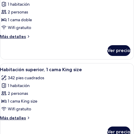
1 habitación
fotos
de
2 personas
Habitación
1 cama doble
estándar,
Wifi gratuito
1
Más
Más detalles
cama
detalles
matrimonial
sobre
Ver precio
Habitación
estándar,
1
Abrir
Wifi gratis y ropa de cama
8
cama
Habitación superior, 1 cama King size
todas
matrimonial
342 pies cuadrados
las
1 habitación
fotos
de
2 personas
Habitación
1 cama King size
superior,
Wifi gratuito
1
Más
Más detalles
cama
detalles
King
sobre
Ver precio
Habitación