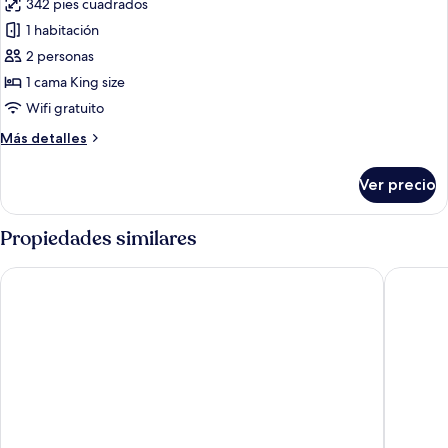
342 pies cuadrados
las
1 habitación
fotos
de
2 personas
Habitación
1 cama King size
Deluxe,
Wifi gratuito
1
Más
Más detalles
cama
detalles
King
sobre
Ver precio
Habitación
size
Deluxe,
1
Propiedades similares
cama
King
Hacienda San Francisco
Haciend
size