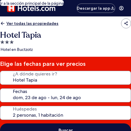
Ir a la sección principal de la página
Descargar la app
Ver todas las propiedades
Hotel Tapia
Propiedad
de
Hotel en Buctzotz
3.0
estrellas
Elige las fechas para ver precios
¿A dónde quieres ir?
Fechas
Huéspedes
Buscar