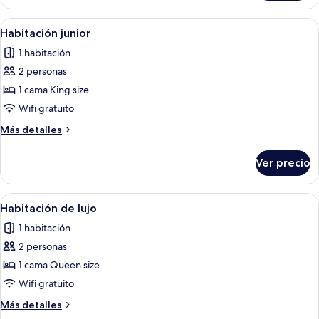
Confort
Abrir
Un dormitorio con una cama, un telev
2
Habitación junior
todas
1 habitación
las
2 personas
fotos
de
1 cama King size
Habitación
Wifi gratuito
junior
Más
Más detalles
detalles
sobre
Ver precio
Habitación
junior
Abrir
Una cama bien hecha con sábanas blan
2
Habitación de lujo
todas
1 habitación
las
2 personas
fotos
de
1 cama Queen size
Habitación
Wifi gratuito
de
Más
Más detalles
lujo
detalles