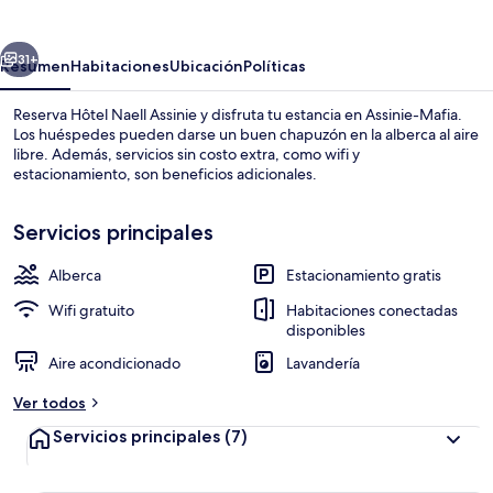
Assinie
erior
Siguiente
31+
Resumen
Habitaciones
Ubicación
Políticas
Reserva Hôtel Naell Assinie y disfruta tu estancia en Assinie-Mafia.
Los huéspedes pueden darse un buen chapuzón en la alberca al aire
libre. Además, servicios sin costo extra, como wifi y
estacionamiento, son beneficios adicionales.
Servicios principales
Alberca
Estacionamiento gratis
Vista frontal de la propiedad
Wifi gratuito
Habitaciones conectadas
disponibles
Aire acondicionado
Lavandería
Ver todos
Servicios principales
(7)