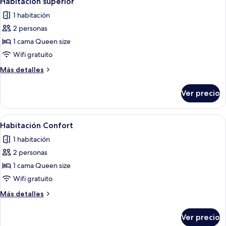
Habitación superior
todas
1 habitación
las
2 personas
fotos
de
1 cama Queen size
Habitación
Wifi gratuito
superior
Más
Más detalles
detalles
sobre
Ver precio
Habitación
superior
Abrir
Un dormitorio con una cama, una puer
4
Habitación Confort
todas
1 habitación
las
2 personas
fotos
de
1 cama Queen size
Habitación
Wifi gratuito
Confort
Más
Más detalles
detalles
sobre
Ver precio
Habitación