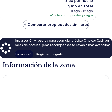
$135 por noche
Excelent
El
$166 en total
62
precio
opinion
11 ago - 12 ago
actual
Total con impuestos y cargos
es
de
Comparar propiedades similares
$166
Inicia sesión y reserva para acumular crédito OneKeyCash en
miles de hoteles. ¡Más recompensas te llevan a más aventuras!
Iniciar sesión
Registrarme gratis
Información de la zona