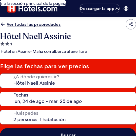
Ir a la sección principal de la página
Descargar la app
Ver todas las propiedades
Hôtel Naell Assinie
Propiedad
de
Hotel en Assinie-Mafia con alberca al aire libre
2.5
estrellas
Elige las fechas para ver precios
¿A dónde quieres ir?
Fechas
Huéspedes
Buscar