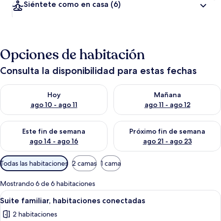
Siéntete como en casa
(6)
Opciones de habitación
Consulta la disponibilidad para estas fechas
Consulta la disponibilidad para hoy ago 10 - ago 11
Consulta la disponibilidad par
Hoy
Mañana
ago 10 - ago 11
ago 11 - ago 12
Consulta la disponibilidad para este fin de semana ago 14 - ag
Consulta la disponibilidad pa
Este fin de semana
Próximo fin de semana
ago 14 - ago 16
ago 21 - ago 23
Filtros
Todas las habitaciones
2 camas
1 cama
disponibles
para
Mostrando 6 de 6 habitaciones
las
Abrir
Un dormitorio con una cama, una puer
6
Suite familiar, habitaciones conectadas
habitaciones
todas
2 habitaciones
las