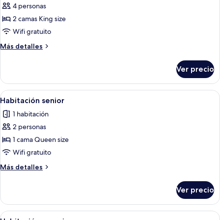
4 personas
fotos
de
2 camas King size
Suite
Wifi gratuito
familiar,
Más
Más detalles
habitaciones
detalles
conectadas
sobre
Ver precio
Suite
familiar,
habitaciones
Abrir
Un dormitorio con una cama grande, c
4
conectadas
Habitación senior
todas
1 habitación
las
2 personas
fotos
de
1 cama Queen size
Habitación
Wifi gratuito
senior
Más
Más detalles
detalles
sobre
Ver precio
Habitación
senior
Abrir
Un dormitorio con una cama, un telev
3