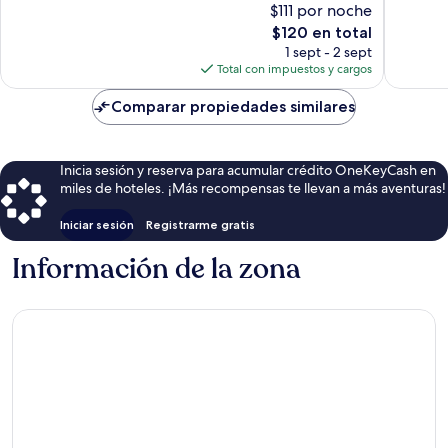
$111 por noche
286
170
El
$120 en total
opiniones
opinion
precio
1 sept - 2 sept
actual
Total con impuestos y cargos
es
de
Comparar propiedades similares
$120
Inicia sesión y reserva para acumular crédito OneKeyCash en
miles de hoteles. ¡Más recompensas te llevan a más aventuras!
Iniciar sesión
Registrarme gratis
Información de la zona