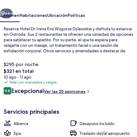
Eris
erior
Siguiente
Wzgorza
64+
Resumen
Habitaciones
Ubicación
Políticas
Dylewskie
Reserva Hotel Dr Irena Eris Wzgorza Dylewskie y disfruta tu estancia
en Ostróda. Sus 2 restaurantes te ofrecen una variedad de opciones
para satisfacer tu apetito. Por su parte, el spa te espera para
relajarte con un masaje, un tratamiento facial o una sesión de
exfoliación corporal. Otros servicios y amenidades a destacar de
este hotel de lujo son su alberca techada, su bar o lounge y su sala
de fitness.
$295 por noche
El
$321 en total
precio
10 ago - 11 ago
Alberca techada, acceso de 07:00 a 22
total
Total con impuestos y cargos
es
Opiniones
Excepcional
9.8
Ver las 25 opiniones
de
9.8 de 10,
$321
Servicios principales
Alberca
Desayuno incluido
Spa
Traslado del/al aeropuerto