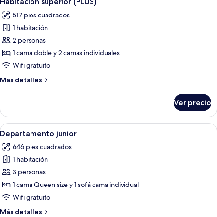
Habitación superior (PLUS)
todas
517 pies cuadrados
las
1 habitación
fotos
de
2 personas
Habitación
1 cama doble y 2 camas individuales
superior
Wifi gratuito
(PLUS)
Más
Más detalles
detalles
sobre
Ver precio
Habitación
superior
(PLUS)
Abrir
Una habitación de hotel con cama, do
6
Departamento junior
todas
646 pies cuadrados
las
1 habitación
fotos
de
3 personas
Departamento
1 cama Queen size y 1 sofá cama individual
junior
Wifi gratuito
Más
Más detalles