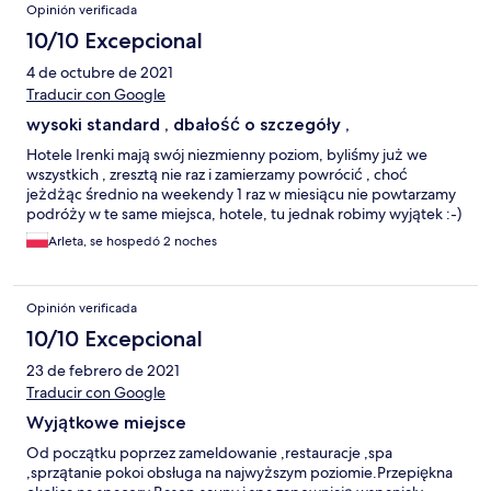
Opinión verificada
10/10 Excepcional
4 de octubre de 2021
Traducir con Google
wysoki standard , dbałość o szczegóły ,
Hotele Irenki mają swój niezmienny poziom, byliśmy już we
wszystkich , zresztą nie raz i zamierzamy powrócić , choć
jeżdżąc średnio na weekendy 1 raz w miesiącu nie powtarzamy
podróży w te same miejsca, hotele, tu jednak robimy wyjątek :-)
Arleta, se hospedó 2 noches
Opinión verificada
10/10 Excepcional
23 de febrero de 2021
Traducir con Google
Wyjątkowe miejsce
Od początku poprzez zameldowanie ,restauracje ,spa
,sprzątanie pokoi obsługa na najwyższym poziomie.Przepiękna