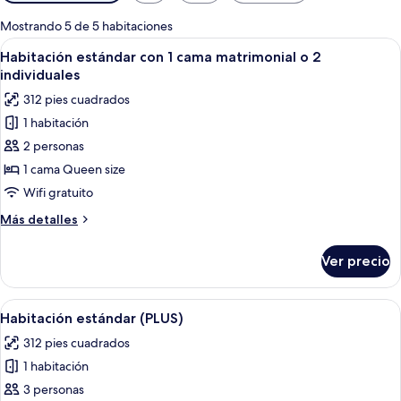
disponibles
para
Mostrando 5 de 5 habitaciones
las
Abrir
Habitación de hotel con dos camas, ca
4
Habitación estándar con 1 cama matrimonial o 2
habitaciones
todas
individuales
las
312 pies cuadrados
fotos
1 habitación
de
2 personas
Habitación
estándar
1 cama Queen size
con
Wifi gratuito
1
Más
Más detalles
cama
detalles
matrimonial
sobre
Ver precio
Habitación
o
estándar
2
con
Abrir
Una habitación de hotel con una cama
individuales
4
1
Habitación estándar (PLUS)
todas
cama
312 pies cuadrados
matrimonial
las
o
1 habitación
fotos
2
de
3 personas
individuales