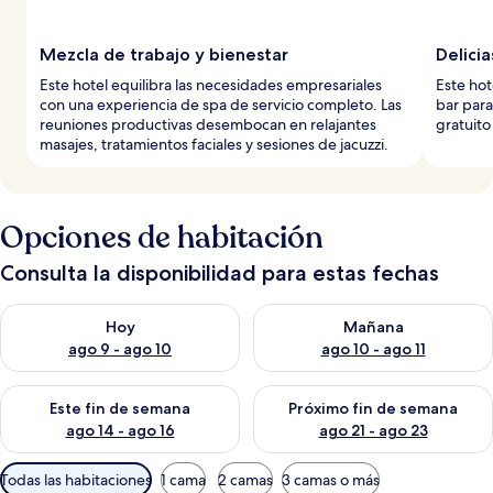
Mezcla de trabajo y bienestar
Delici
Este hotel equilibra las necesidades empresariales
Este hot
con una experiencia de spa de servicio completo. Las
bar para
reuniones productivas desembocan en relajantes
gratuito
masajes, tratamientos faciales y sesiones de jacuzzi.
Opciones de habitación
Consulta la disponibilidad para estas fechas
Consulta la disponibilidad para hoy ago 9 - ago 10
Consulta la disponibilidad par
Hoy
Mañana
ago 9 - ago 10
ago 10 - ago 11
Consulta la disponibilidad para este fin de semana ago 14 - ag
Consulta la disponibilidad pa
Este fin de semana
Próximo fin de semana
ago 14 - ago 16
ago 21 - ago 23
Filtros
Todas las habitaciones
1 cama
2 camas
3 camas o más