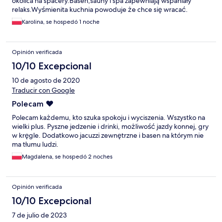
okolica na spacery.Basen,sauny i spa zapewniają wspaniały
relaks.Wyśmienita kuchnia powoduje że chce się wracać.
Karolina, se hospedó 1 noche
Opinión verificada
10/10 Excepcional
10 de agosto de 2020
Traducir con Google
Polecam ❤️
Polecam każdemu, kto szuka spokoju i wyciszenia. Wszystko na
wielki plus. Pyszne jedzenie i drinki, możliwość jazdy konnej, gry
w kręgle. Dodatkowo jacuzzi zewnętrzne i basen na którym nie
ma tłumu ludzi.
Magdalena, se hospedó 2 noches
Opinión verificada
10/10 Excepcional
7 de julio de 2023