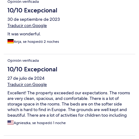
Opinión verificada
10/10 Excepcional
30 de septiembre de 2023
Traducir con Google
It was wonderful.
Anja, se hospedó 2 noches
Opinión verificada
10/10 Excepcional
27 de julio de 2024
Traducir con Google
Excellent! The property exceeded our expectations. The rooms
are very clean, spacious, and comfortable. There is a lot of
storage space in the rooms. The beds are on the softer side
which is hard to find in Europe. The grounds are well kept and
beautiful. There are a lot of activities for children too including
horseback riding. The breakfast and cafe have tasty options, but
Agnieszka, se hospedó 1 noche
the food overall in the restaurants is a bit on the fancier side
while we would have preferred more simple, classic options. It’s
a great place to just relax for a few days. We ended up