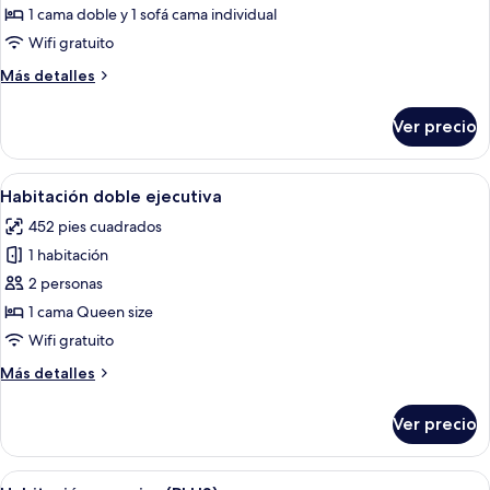
Habitación
1 cama doble y 1 sofá cama individual
estándar
Wifi gratuito
(PLUS)
Más
Más detalles
detalles
sobre
Ver precio
Habitación
estándar
(PLUS)
Abrir
Una habitación de hotel con un ventana
4
Habitación doble ejecutiva
todas
452 pies cuadrados
las
1 habitación
fotos
de
2 personas
Habitación
1 cama Queen size
doble
Wifi gratuito
ejecutiva
Más
Más detalles
detalles
sobre
Ver precio
Habitación
doble
ejecutiva
Abrir
Habitación de hotel con dos camas, te
4