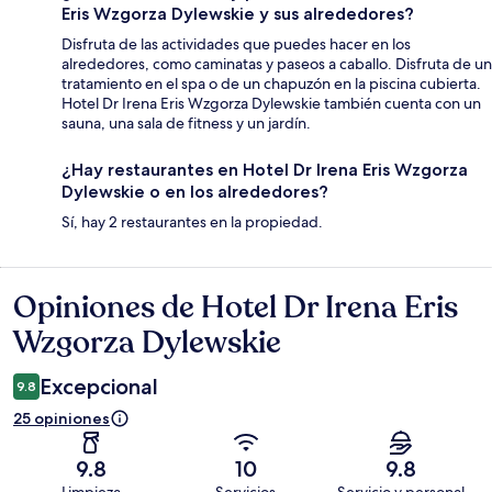
Eris Wzgorza Dylewskie y sus alrededores?
Disfruta de las actividades que puedes hacer en los
alrededores, como caminatas y paseos a caballo. Disfruta de un
tratamiento en el spa o de un chapuzón en la piscina cubierta.
Hotel Dr Irena Eris Wzgorza Dylewskie también cuenta con un
sauna, una sala de fitness y un jardín.
¿Hay restaurantes en Hotel Dr Irena Eris Wzgorza
Dylewskie o en los alrededores?
Sí, hay 2 restaurantes en la propiedad.
Opiniones de Hotel Dr Irena Eris
Opiniones
Wzgorza Dylewskie
Excepcional
9.8
25 opiniones
9.8
10
9.8
Limpieza
Servicios
Servicio y personal