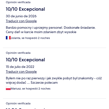
Opinión verificada
extending our stay for another night as we liked it si much here.
10/10 Excepcional
30 de junio de 2026
Traducir con Google
Bardzo pomocny i uprzejmy personel. Doskonałe śniadanie.
Ceny dań w karcie moim zdaniem zbyt wysokie
Jolanta, se hospedó 2 noches
Opinión verificada
10/10 Excepcional
15 de julio de 2022
Traducir con Google
Byłem nie po raz pierwszy i jak zwykle pobyt był znakomity - cóż
więcej dodać … Szczerze polecam
Mariusz, se hospedó 2 noches
Opinión verificada