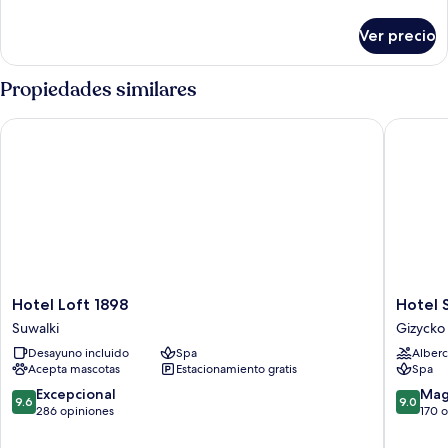
detalles
sobre
Ver precio
Departamento
junior
Propiedades similares
Hotel Loft 1898
Hotel St
Hotel
Hotel
Hotel Loft 1898
Hotel 
Loft
St.
Suwalki
Gizycko
1898
Bruno
Desayuno incluido
Spa
Alberc
Suwalki
Gizycko
Acepta mascotas
Estacionamiento gratis
Spa
9.6
9.0
Excepcional
Mag
9.6
9.0
de
de
286 opiniones
170 
10,
10,
Excepcional,
Magnífi