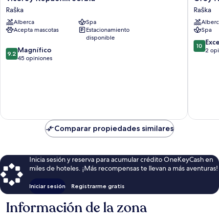
Kopaonik
Hotel
Raška
Raška
Serbia
Raška
Alberca
Spa
Alberc
Raška
Acepta mascotas
Estacionamiento
Spa
disponible
10.0
Exc
10
9.2
Magnífico
de
2 op
9.2
de
45 opiniones
10,
10,
Excepcio
Magnífico,
2
45
opinion
opiniones
Comparar propiedades similares
Inicia sesión y reserva para acumular crédito OneKeyCash en
miles de hoteles. ¡Más recompensas te llevan a más aventuras!
Iniciar sesión
Registrarme gratis
Información de la zona