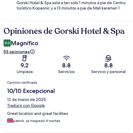
Gorski Hotel & Spa está a tan solo 1 minutos a pie de Centro
turístico Kopaonic y a 13 minutos a pie de Mali karaman 1.
Opiniones de Gorski Hotel & Spa
Opiniones
Magnífico
9.0
53 opiniones
9.2
8.8
8.8
Limpieza
Servicios
Servicio y personal
Opiniones
Opinión verificada
10/10 Excepcional
12 de marzo de 2025
Traducir con Google
Great location and great facilities
patrick, se hospedó 4 noches