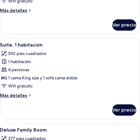
Wifi gratuito
Room
Más
Más detalles
detalles
sobre
Ver precio
Superior
Family
Room
Abrir
Un dormitorio con una cama grande, u
10
Suite, 1 habitación
todas
592 pies cuadrados
las
1 habitación
fotos
de
4 personas
Suite,
1 cama King size y 1 sofá cama doble
1
Wifi gratuito
habitación
Más
Más detalles
detalles
sobre
Ver precio
Suite,
1
habitación
Abrir
Un dormitorio con una cama grande, u
4
Deluxe Family Room
todas
377 pies cuadrados