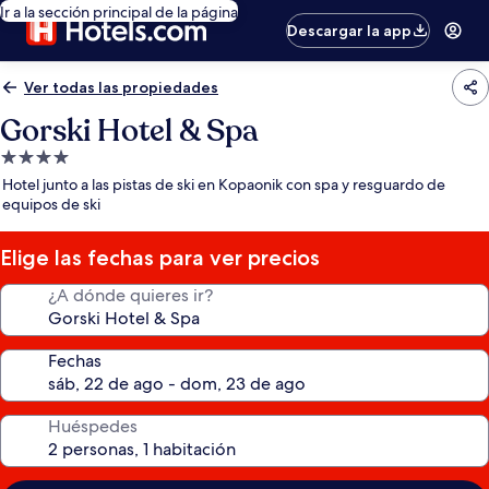
Ir a la sección principal de la página
Descargar la app
Ver todas las propiedades
Gorski Hotel & Spa
Propiedad
de
Hotel junto a las pistas de ski en Kopaonik con spa y resguardo de
4.0
equipos de ski
estrellas
Elige las fechas para ver precios
¿A dónde quieres ir?
Fechas
Huéspedes