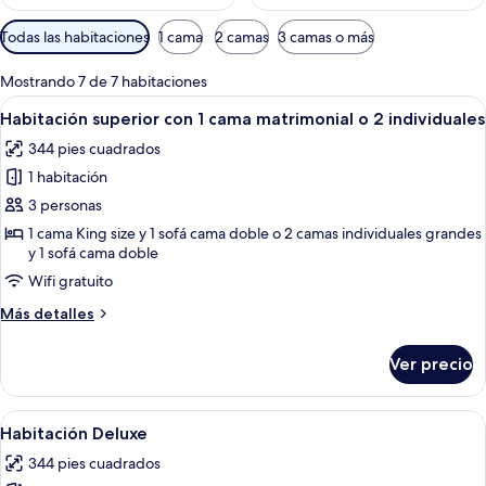
Filtros
Todas las habitaciones
1 cama
2 camas
3 camas o más
disponibles
para
Mostrando 7 de 7 habitaciones
las
Abrir
Minibar, caja de seguridad en la habita
8
Habitación superior con 1 cama matrimonial o 2 individuales
habitaciones
todas
344 pies cuadrados
las
1 habitación
fotos
de
3 personas
Habitación
1 cama King size y 1 sofá cama doble o 2 camas individuales grandes
y 1 sofá cama doble
superior
con
Wifi gratuito
1
Más
Más detalles
cama
detalles
sobre
matrimonial
Ver precio
Habitación
o
superior
2
con
Abrir
Habitación de hotel con cama, un silló
individuales
7
1
Habitación Deluxe
todas
cama
344 pies cuadrados
matrimonial
las