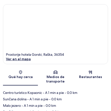
Prostorije hotela Gorski, Raška, 36354
Ver en el mapa
Sección del mapa
Qué hay cerca
Medios de
Restaurantes
transporte
Centro turístico Kopaonic
- A 1 min a pie
- 0.0 km
Sunčana dolina
- A 1 min a pie
- 0.0 km
Malo jezero
- A 1 min a pie
- 0.0 km