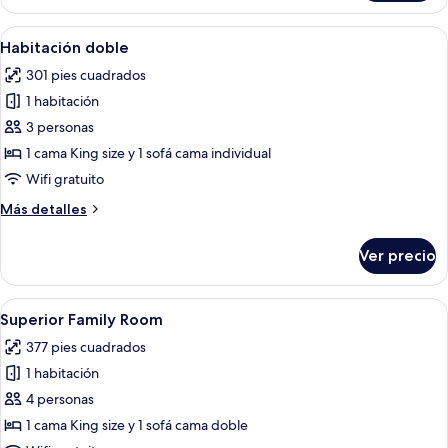
2
habitaciones,
Abrir
Un dormitorio con techo de madera, ca
4
Terraza
Habitación doble
todas
301 pies cuadrados
las
1 habitación
fotos
de
3 personas
Habitación
1 cama King size y 1 sofá cama individual
doble
Wifi gratuito
Más
Más detalles
detalles
sobre
Ver precio
Habitación
doble
Abrir
Televisión de pantalla plana
5
Superior Family Room
todas
377 pies cuadrados
las
1 habitación
fotos
de
4 personas
Superior
1 cama King size y 1 sofá cama doble
Family