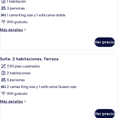
o
1 habitación
fotos
2
de
3 personas
individuales
Habitación
1 cama King size y 1 sofá cama doble
Deluxe
Wifi gratuito
Más
Más detalles
detalles
sobre
Ver precio
Habitación
Deluxe
Abrir
Una habitación de hotel con cama, escrit
12
Suite, 2 habitaciones, Terraza
todas
1130 pies cuadrados
las
2 habitaciones
fotos
de
5 personas
Suite,
2 camas King size y 1 sofá cama Queen size
2
Wifi gratuito
habitaciones,
Más
Más detalles
Terraza
detalles
sobre
Ver precio
Suite,