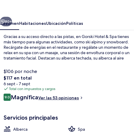
&
Spa
erior
Siguiente
80+
Resumen
Habitaciones
Ubicación
Políticas
Gracias a su acceso directo a las pistas, en Gorski Hotel & Spa tienes
más tiempo para algunas actividades, como ski alpino y snowboard.
Recárgate de energías en el restaurante y regálate un momento de
relax en su spa con un masaje, una sesión de envoltura corporal o un
tratamiento facial. Destacan su alberca techada, su alberca al aire
libre y su bar o lounge. También están disponibles pases de ski,
resguardo de equipos de ski, renta de equipos de ski y clases de ski.
$106 por noche
El
$117 en total
precio
6 sept - 7 sept
Vista aérea
total
Total con impuestos y cargos
es
Opiniones
Magnífica
9.0
Ver las 53 opiniones
de
9.0 de 10,
$117
Servicios principales
Alberca
Spa