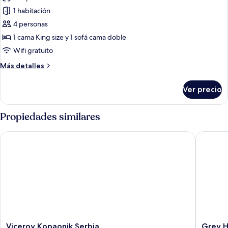
las
1 habitación
fotos
de
4 personas
Deluxe
1 cama King size y 1 sofá cama doble
Family
Wifi gratuito
Room
Más
Más detalles
detalles
sobre
Ver precio
Deluxe
Family
Room
Propiedades similares
Viceroy Kopaonik Serbia
Grey Hot
Viceroy
Grey
Viceroy Kopaonik Serbia
Grey H