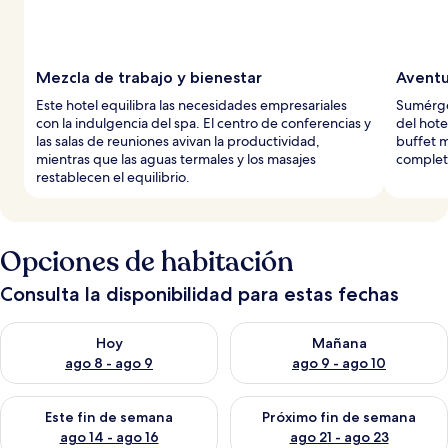
Mezcla de trabajo y bienestar
Aventu
Este hotel equilibra las necesidades empresariales
Sumérget
con la indulgencia del spa. El centro de conferencias y
del hote
las salas de reuniones avivan la productividad,
buffet m
mientras que las aguas termales y los masajes
completa
restablecen el equilibrio.
Opciones de habitación
Consulta la disponibilidad para estas fechas
Consulta la disponibilidad para hoy ago 8 - ago 9
Consulta la disponibilidad pa
Hoy
Mañana
ago 8 - ago 9
ago 9 - ago 10
Consulta la disponibilidad para este fin de semana ago 14 - ag
Consulta la disponibilidad pa
Este fin de semana
Próximo fin de semana
ago 14 - ago 16
ago 21 - ago 23