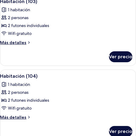
6
Habitación (103)
todas
1 habitación
las
2 personas
fotos
de
2 futones individuales
Habitación
Wifi gratuito
(103)
Más
Más detalles
detalles
sobre
Ver precio
Habitación
(103)
Abrir
Wifi gratis y ropa de cama
6
Habitación (104)
todas
1 habitación
las
2 personas
fotos
de
2 futones individuales
Habitación
Wifi gratuito
(104)
Más
Más detalles
detalles
sobre
Ver precio
Habitación