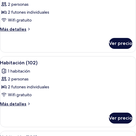
2 personas
fotos
de
2 futones individuales
Habitación
Wifi gratuito
(101)
Más
Más detalles
detalles
sobre
Ver precio
Habitación
(101)
Abrir
Wifi gratis y ropa de cama
6
Habitación (102)
todas
1 habitación
las
2 personas
fotos
de
2 futones individuales
Habitación
Wifi gratuito
(102)
Más
Más detalles
detalles
sobre
Ver precio
Habitación
(102)
Abrir
Wifi gratis y ropa de cama