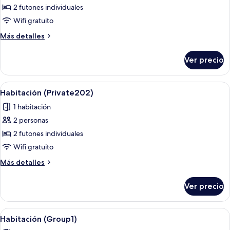
de
2 futones individuales
Habitación
Wifi gratuito
(Private201)
Más
Más detalles
detalles
sobre
Ver precio
Habitación
(Private201)
Abrir
Wifi gratis y ropa de cama
9
Habitación (Private202)
todas
1 habitación
las
2 personas
fotos
de
2 futones individuales
Habitación
Wifi gratuito
(Private202)
Más
Más detalles
detalles
sobre
Ver precio
Habitación
(Private202)
Abrir
Wifi gratis y ropa de cama
14
Habitación (Group1)
todas