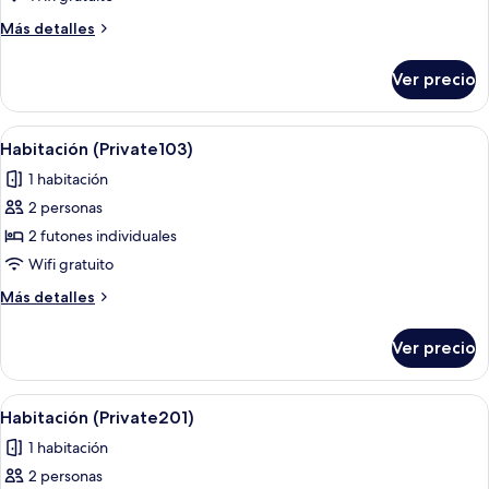
(Private102)
Más
Más detalles
detalles
sobre
Ver precio
Habitación
(Private102)
Abrir
Wifi gratis y ropa de cama
4
Habitación (Private103)
todas
1 habitación
las
2 personas
fotos
de
2 futones individuales
Habitación
Wifi gratuito
(Private103)
Más
Más detalles
detalles
sobre
Ver precio
Habitación
(Private103)
Abrir
Wifi gratis y ropa de cama
7
Habitación (Private201)
todas
1 habitación
las
2 personas
fotos