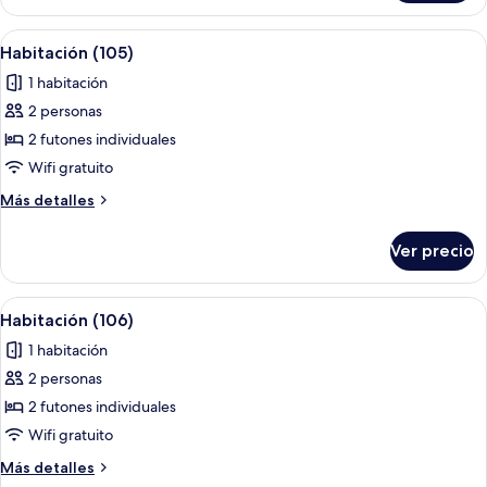
(104)
Abrir
Wifi gratis y ropa de cama
5
Habitación (105)
todas
1 habitación
las
2 personas
fotos
de
2 futones individuales
Habitación
Wifi gratuito
(105)
Más
Más detalles
detalles
sobre
Ver precio
Habitación
(105)
Abrir
Wifi gratis y ropa de cama
6
Habitación (106)
todas
1 habitación
las
2 personas
fotos
de
2 futones individuales
Habitación
Wifi gratuito
(106)
Más
Más detalles
detalles