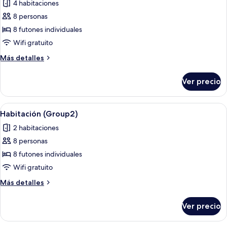
4 habitaciones
las
8 personas
fotos
de
8 futones individuales
Habitación
Wifi gratuito
(Group1)
Más
Más detalles
detalles
sobre
Ver precio
Habitación
(Group1)
Abrir
Wifi gratis y ropa de cama
14
Habitación (Group2)
todas
2 habitaciones
las
8 personas
fotos
de
8 futones individuales
Habitación
Wifi gratuito
(Group2)
Más
Más detalles
detalles
sobre
Ver precio
Habitación
(Group2)