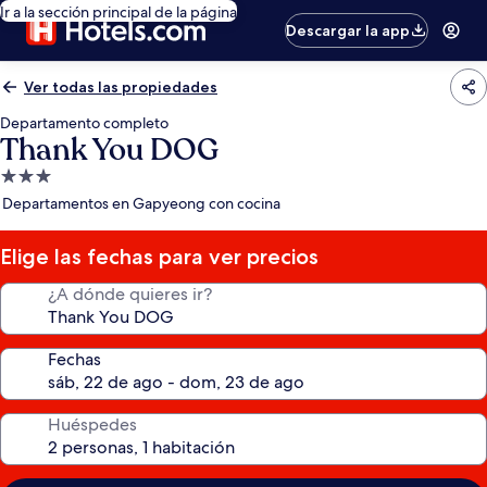
Ir a la sección principal de la página
Descargar la app
Ver todas las propiedades
Departamento completo
Thank You DOG
Propiedad
de
Departamentos en Gapyeong con cocina
3.0
estrellas
Elige las fechas para ver precios
¿A dónde quieres ir?
Fechas
Huéspedes