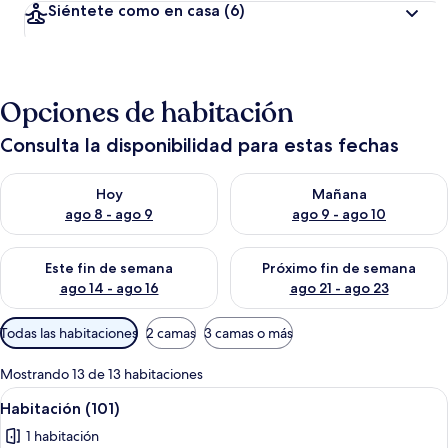
Siéntete como en casa
(6)
Opciones de habitación
Consulta la disponibilidad para estas fechas
Consulta la disponibilidad para hoy ago 8 - ago 9
Consulta la disponibilidad pa
Hoy
Mañana
ago 8 - ago 9
ago 9 - ago 10
Consulta la disponibilidad para este fin de semana ago 14 - ag
Consulta la disponibilidad pa
Este fin de semana
Próximo fin de semana
ago 14 - ago 16
ago 21 - ago 23
Filtros
Todas las habitaciones
2 camas
3 camas o más
disponibles
para
Mostrando 13 de 13 habitaciones
las
Abrir
Wifi gratis y ropa de cama
5
Habitación (101)
habitaciones
todas
1 habitación
las