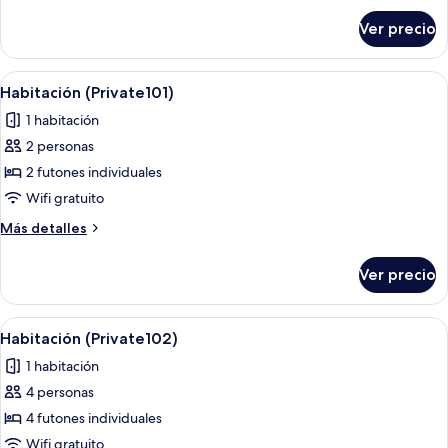
sobre
Ver precio
Habitación
(106)
Abrir
Wifi gratis y ropa de cama
8
Habitación (Private101)
todas
1 habitación
las
2 personas
fotos
de
2 futones individuales
Habitación
Wifi gratuito
(Private101)
Más
Más detalles
detalles
sobre
Ver precio
Habitación
(Private101)
Abrir
Wifi gratis y ropa de cama
4
Habitación (Private102)
todas
1 habitación
las
4 personas
fotos
de
4 futones individuales
Habitación
Wifi gratuito