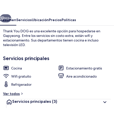
DOG
erior
Siguiente
102+
Resumen
Servicios
Ubicación
Precios
Políticas
Thank You DOG es una excelente opción para hospedarse en
Gapyeong. Entre los servicios sin costo extra, están wifi y
estacionamiento. Sus departamentos tienen cocina e incluso
televisión LED.
Servicios principales
Cocina
Estacionamiento gratis
Exterior
Wifi gratuito
Aire acondicionado
Refrigerador
Ver todos
Servicios principales
(3)