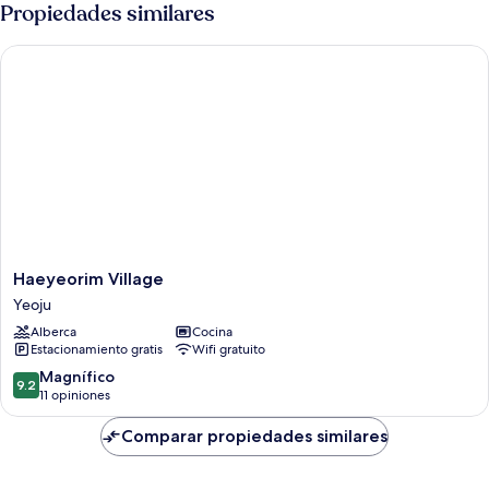
Propiedades similares
Haeyeorim Village
Haeyeorim
Haeyeorim Village
Village
Yeoju
Yeoju
Alberca
Cocina
Estacionamiento gratis
Wifi gratuito
9.2
Magnífico
9.2
de
11 opiniones
10,
Magnífico,
Comparar propiedades similares
11
opiniones