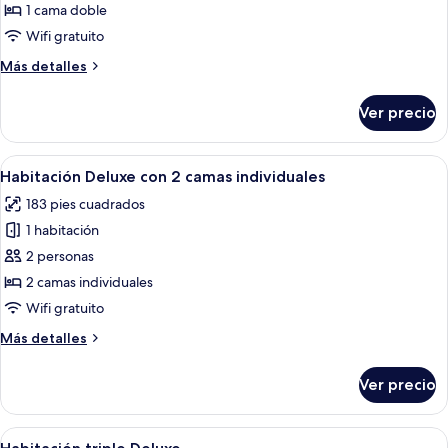
Habitación
1 cama doble
doble
Wifi gratuito
Deluxe
Más
Más detalles
detalles
sobre
Ver precio
Habitación
doble
Deluxe
Abrir
Habitación de hotel con dos camas indiv
6
Habitación Deluxe con 2 camas individuales
todas
183 pies cuadrados
las
1 habitación
fotos
de
2 personas
Habitación
2 camas individuales
Deluxe
Wifi gratuito
con
Más
Más detalles
2
detalles
camas
sobre
Ver precio
Habitación
individuales
Deluxe
con
Abrir
Habitación de hotel con dos camas, tele
8
2