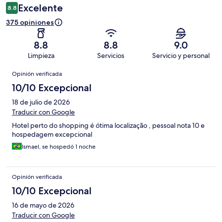
Excelente
8.8
375 opiniones
8.8
8.8
9.0
Limpieza
Servicios
Servicio y personal
Opiniones
Opinión verificada
10/10 Excepcional
18 de julio de 2026
Traducir con Google
Hotel perto do shopping é ótima localização , pessoal nota 10 e
hospedagem excepcional
Ismael, se hospedó 1 noche
Opinión verificada
10/10 Excepcional
16 de mayo de 2026
Traducir con Google