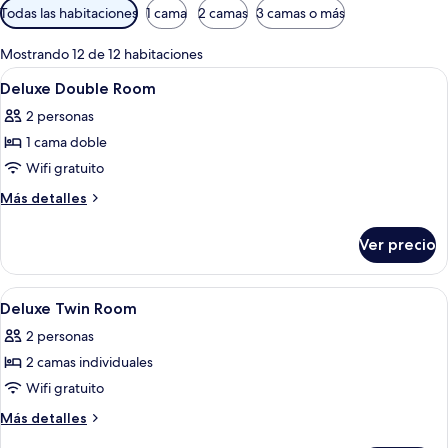
Filtros
Todas las habitaciones
1 cama
2 camas
3 camas o más
disponibles
para
Mostrando 12 de 12 habitaciones
las
Abrir
Habitación de hotel con cama, ventana
8
Deluxe Double Room
habitaciones
todas
2 personas
las
1 cama doble
fotos
de
Wifi gratuito
Deluxe
Más
Más detalles
Double
detalles
sobre
Room
Ver precio
Deluxe
Double
Room
Abrir
Una habitación de hotel con cama, lám
6
Deluxe Twin Room
todas
2 personas
las
2 camas individuales
fotos
de
Wifi gratuito
Deluxe
Más
Más detalles
Twin
detalles