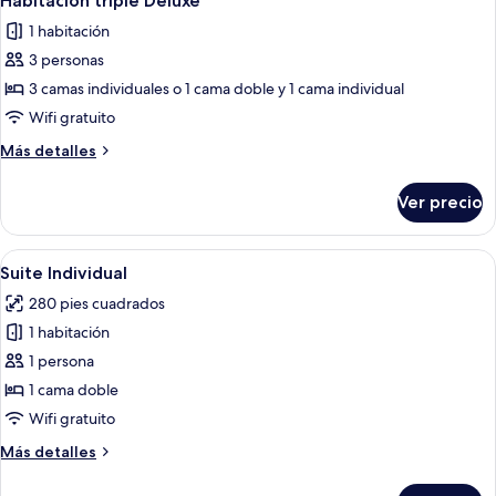
Habitación triple Deluxe
todas
camas
1 habitación
individuales
las
3 personas
fotos
de
3 camas individuales o 1 cama doble y 1 cama individual
Habitación
Wifi gratuito
triple
Más
Más detalles
Deluxe
detalles
sobre
Ver precio
Habitación
triple
Deluxe
Abrir
Una habitación de hotel con cama, mesi
1
Suite Individual
todas
280 pies cuadrados
las
1 habitación
fotos
de
1 persona
Suite
1 cama doble
Individual
Wifi gratuito
Más
Más detalles
detalles
sobre