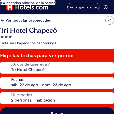
Ir a la sección principal de la página
Descargar la app
Ver todas las propiedades
Tri Hotel Chapecó
Propiedad
de
Hotel en Chapeco con bar o lounge
3.0
estrellas
Elige las fechas para ver precios
¿A dónde quieres ir?
Fechas
Huéspedes
Buscar