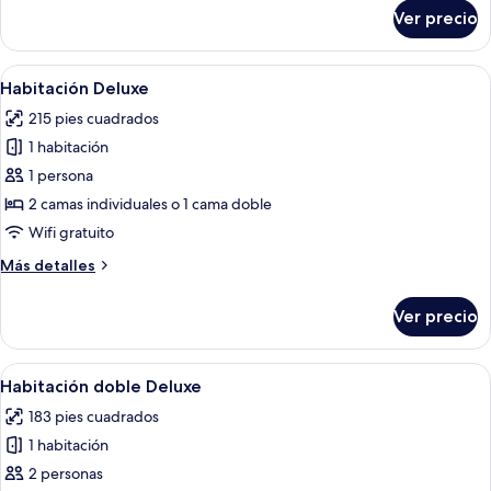
sobre
Room
Ver precio
Deluxe
Twin
Room
Abrir
Habitación de hotel con una cama, un
9
Habitación Deluxe
todas
215 pies cuadrados
las
1 habitación
fotos
de
1 persona
Habitación
2 camas individuales o 1 cama doble
Deluxe
Wifi gratuito
Más
Más detalles
detalles
sobre
Ver precio
Habitación
Deluxe
Abrir
Habitación de hotel con cama, mesita 
8
Habitación doble Deluxe
todas
183 pies cuadrados
las
1 habitación
fotos
de
2 personas