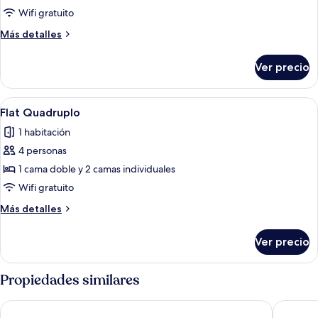
Flat
Wifi gratuito
Triplo
Más
Más detalles
detalles
sobre
Ver precio
Flat
Triplo
Abrir
Un espacio habitable compacto con com
1
Flat Quadruplo
todas
1 habitación
las
4 personas
fotos
de
1 cama doble y 2 camas individuales
Flat
Wifi gratuito
Quadruplo
Más
Más detalles
detalles
sobre
Ver precio
Flat
Quadruplo
Propiedades similares
Tru by Hilton Chapecó
Tri Hote