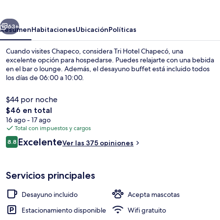
Chapecó
erior
Siguiente
63+
Resumen
Habitaciones
Ubicación
Políticas
Cuando visites Chapeco, considera Tri Hotel Chapecó, una
excelente opción para hospedarse. Puedes relajarte con una bebida
en el bar o lounge. Además, el desayuno buffet está incluido todos
los días de 06:00 a 10:00.
$44 por noche
El
$46 en total
precio
16 ago - 17 ago
total
Total con impuestos y cargos
Minibar, escritorio, espacio para trabaj
es
Opiniones
Excelente
8.8
Ver las 375 opiniones
de
8.8 de 10,
$46
Servicios principales
Desayuno incluido
Acepta mascotas
Estacionamiento disponible
Wifi gratuito