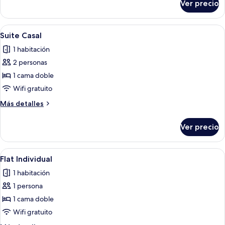
Ver precio
Suite
Individual
Abrir
Una habitación de hotel con cama, mesi
1
Suite Casal
todas
1 habitación
las
2 personas
fotos
de
1 cama doble
Suite
Wifi gratuito
Casal
Más
Más detalles
detalles
sobre
Ver precio
Suite
Casal
Abrir
Cocina compacta con armarios de made
1
Flat Individual
todas
1 habitación
las
1 persona
fotos
de
1 cama doble
Flat
Wifi gratuito
Individual