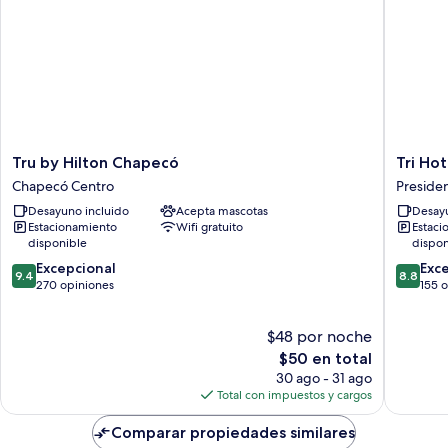
Tru
Tri
Tru by Hilton Chapecó
Tri Ho
by
Hotel
Chapecó Centro
Preside
Hilton
Centro
Desayuno incluido
Acepta mascotas
Desayu
Chapecó
Chapec
Estacionamiento
Wifi gratuito
Estaci
Chapecó
Preside
disponible
dispon
Centro
Médici
9.4
8.8
Excepcional
Exc
9.4
8.8
de
de
270 opiniones
155 
10,
10,
Excepcional,
Excelent
$48 por noche
270
155
opiniones
El
opinion
$50 en total
precio
30 ago - 31 ago
actual
Total con impuestos y cargos
es
de
Comparar propiedades similares
$50