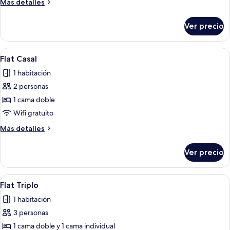
Más
Más detalles
detalles
sobre
Ver precio
Flat
Individual
Abrir
Cocina compacta con armarios de made
1
Flat Casal
todas
1 habitación
las
2 personas
fotos
de
1 cama doble
Flat
Wifi gratuito
Casal
Más
Más detalles
detalles
sobre
Ver precio
Flat
Casal
Abrir
Una sala de estar con una mesa de come
1
Flat Triplo
todas
1 habitación
las
3 personas
fotos
de
1 cama doble y 1 cama individual