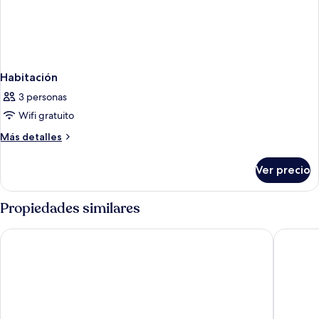
Habitación
3 personas
Wifi gratuito
Más
Más detalles
detalles
sobre
Ver precio
Habitación
Propiedades similares
Hilton Los Angeles Airport
Courtyar