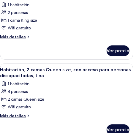
con
las
discapacitadas,
1 habitación
acceso
fotos
tina
para
2 personas
de
personas
1 cama King size
Habitación,
discapacitadas,
tina
1
Wifi gratuito
cama
Más
Más detalles
King
detalles
sobre
size,
Ver precio
Habitación,
con
1
acceso
cama
Abrir
Un baño moderno con bañera, un espe
6
para
King
Habitación, 2 camas Queen size, con acceso para personas
todas
size,
personas
discapacitadas, tina
con
las
discapacitadas
1 habitación
acceso
fotos
(With
para
4 personas
de
personas
Shower)
2 camas Queen size
Habitación,
discapacitadas
(With
2
Wifi gratuito
Shower)
camas
Más
Más detalles
Queen
detalles
sobre
size,
Ver precio
Habitación,