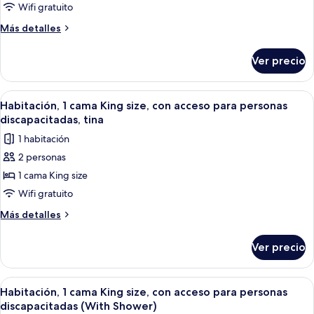
Habitación,
Wifi gratuito
2
Más
Más detalles
camas
detalles
Queen
sobre
Ver precio
Habitación,
size
2
camas
Abrir
Un baño moderno con bañera, un espe
3
Queen
Habitación, 1 cama King size, con acceso para personas
todas
size
discapacitadas, tina
las
1 habitación
fotos
2 personas
de
1 cama King size
Habitación,
1
Wifi gratuito
cama
Más
Más detalles
King
detalles
sobre
size,
Ver precio
Habitación,
con
1
acceso
cama
Abrir
Una habitación de hotel con un escrit
2
para
King
Habitación, 1 cama King size, con acceso para personas
todas
size,
personas
discapacitadas (With Shower)