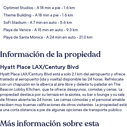
Optimist Studios
- A 18 min a pie
- 1.6 km
Theme Building
- A 18 min a pie
- 1.6 km
SoFi Stadium
- A 7 min en auto
- 5.6 km
Playa de Venice
- A 15 min en auto
- 9.3 km
Playa de Santa Monica
- A 24 min en auto
- 21.0 km
Información de la propiedad
Hyatt Place LAX/Century Blvd
Hyatt Place LAX/Century Blvd está a solo 2.1 km del aeropuerto y ofrece
traslado al aeropuerto (ida y vuelta) disponible las 24 horas. Refréscate
con un chapuzón en la alberca al aire libre y deleita tu paladar en The
Beacon Lobby KItchen, que te ofrece desayunos, comidas y cenas. La
propiedad destaca por su terraza en la azotea, su bar o lounge y su sala
de fitness abierta las 24 horas. Las camas cómodas y el personal amable
reciben muy buenas calificaciones de otros visitantes. La propiedad está
a una corta distancia a pie de algunas opciones de transporte público:
Aviation/Century Station está a 13 minutos.
Más información sobre esta