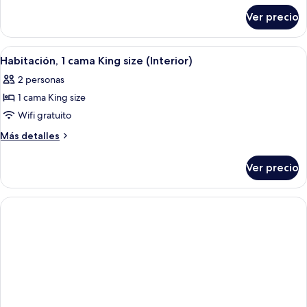
sobre
cama
Ver precio
Habitación,
King
1
size
cama
Abrir
Una habitación de hotel con cama, escri
5
King
Habitación, 1 cama King size (Interior)
todas
size
2 personas
las
1 cama King size
fotos
de
Wifi gratuito
Habitación,
Más
Más detalles
1
detalles
sobre
cama
Ver precio
Habitación,
King
1
size
cama
(Interior)
King
size
(Interior)