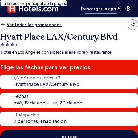
Ir a la sección principal de la página
Descargar la app
Ver todas las propiedades
Hyatt Place LAX/Century Blvd
Propiedad
de
Hotel en Los Ángeles con alberca al aire libre y restaurante
3.5
estrellas
Elige las fechas para ver precios
¿A dónde quieres ir?
Fechas
Huéspedes
Buscar