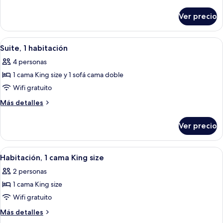
camas
detalles
Queen
sobre
Ver precio
Habitación,
size
2
camas
Abrir
Una habitación de hotel con un escrit
5
Queen
Suite, 1 habitación
todas
size
4 personas
las
1 cama King size y 1 sofá cama doble
fotos
de
Wifi gratuito
Suite,
Más
Más detalles
1
detalles
sobre
habitación
Ver precio
Suite,
1
habitación
Abrir
Habitación de hotel con una cama grande
3
Habitación, 1 cama King size
todas
2 personas
las
1 cama King size
fotos
de
Wifi gratuito
Habitación,
Más
Más detalles
1
detalles