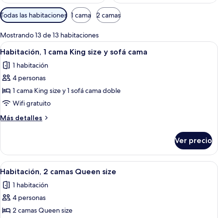
Filtros
Todas las habitaciones
1 cama
2 camas
disponibles
para
Mostrando 13 de 13 habitaciones
las
Abrir
Habitación de hotel con una cama grande
4
Habitación, 1 cama King size y sofá cama
habitaciones
todas
1 habitación
las
4 personas
fotos
de
1 cama King size y 1 sofá cama doble
Habitación,
Wifi gratuito
1
Más
Más detalles
cama
detalles
King
sobre
Ver precio
Habitación,
size
1
y
cama
Abrir
Habitación de hotel con dos camas, un e
sofá
5
King
Habitación, 2 camas Queen size
todas
size
cama
1 habitación
y
las
sofá
4 personas
fotos
cama
de
2 camas Queen size