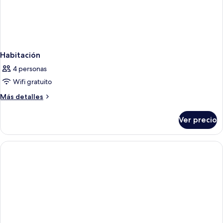
Habitación
4 personas
Wifi gratuito
Más
Más detalles
detalles
sobre
Ver precio
Habitación