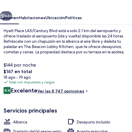
LAX/Century
Blvd
erior
Siguiente
46+
Resumen
Habitaciones
Ubicación
Políticas
Hyatt Place LAX/Century Blvd está a solo 2.1 km del aeropuerto y
ofrece traslado al aeropuerto (ida y vuelta) disponible las 24 horas.
Refréscate con un chapuzón en la alberca al aire libre y deleita tu
paladar en The Beacon Lobby KItchen, que te ofrece desayunos,
comidas y cenas. La propiedad destaca por su terraza en la azotea,
su bar o lounge y su sala de fitness abierta las 24 horas. Las camas
cómodas y el personal amable reciben muy buenas calificaciones de
$144 por noche
otros visitantes. La propiedad está a una corta distancia a pie de
El
$167 en total
algunas opciones de transporte público: Aviation/Century Station
precio
18 ago - 19 ago
está a 13 minutos.
Se sirven desayunos, comidas y cenas
total
Total con impuestos y cargos
es
Opiniones
Excelente
8.8
Ver las 8,747 opiniones
de
8.8 de 10,
$167
Servicios principales
Alberca
Desayuno incluido
Traslado del/al aeropuerto
Acepta mascotas