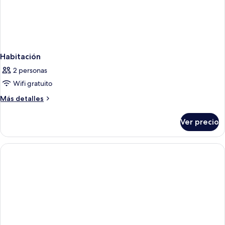
Habitación
2 personas
Wifi gratuito
Más
Más detalles
detalles
sobre
Ver precio
Habitación