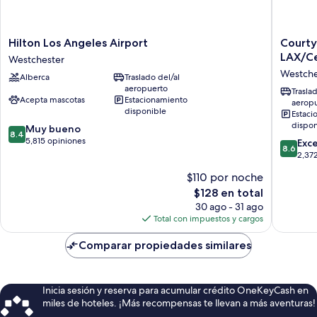
Hilton
Courtya
Hilton Los Angeles Airport
Courty
Los
by
LAX/Ce
Westchester
Angeles
Marriott
Westche
Alberca
Traslado del/al
Airport
Los
aeropuerto
Westchester
Angeles
Trasla
Acepta mascotas
Estacionamiento
aerop
LAX/Cen
disponible
Estaci
Bouleva
dispon
8.4
Muy bueno
Westche
8.4
de
5,815 opiniones
8.6
Exc
8.6
10,
de
2,37
Muy
10,
$110 por noche
bueno,
Excelent
5,815
El
$128 en total
2,372
opiniones
precio
opinion
30 ago - 31 ago
actual
Total con impuestos y cargos
es
de
Comparar propiedades similares
$128
Inicia sesión y reserva para acumular crédito OneKeyCash en
miles de hoteles. ¡Más recompensas te llevan a más aventuras!