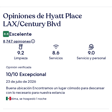
Opiniones de Hyatt Place
Opiniones
LAX/Century Blvd
Excelente
8.8
8,747 opiniones
9.2
8.6
9.0
Limpieza
Servicios
Servicio y personal
Opiniones
Opinión verificada
10/10 Excepcional
23 de julio de 2026
Buena ubicación Encontramos un lugar cómodo para descansar
con lo necesario para nuestra estancia
Alma, se hospedó 1 noche