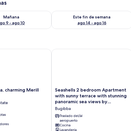
has
isponibilidad para mañana ago 9 - ago 10
Consulta la disponibilidad para este 
Mañana
Este fin de semana
go 9 - ago 10
ago 14 - ago 16
 charming Merill Apart 5
Seashells 2 bedroom Apartment with 
Seashells
a, charming Merill
Seashells 2 bedroom Apartment
2
with sunny terrace with stunning
bedroom
panoramic sea views by
state
Apartment
Getaways Malta
Bugibba
with
otas
sunny
Traslado del/al
terrace
aeropuerto
dores
Cocina
with
Lavandería