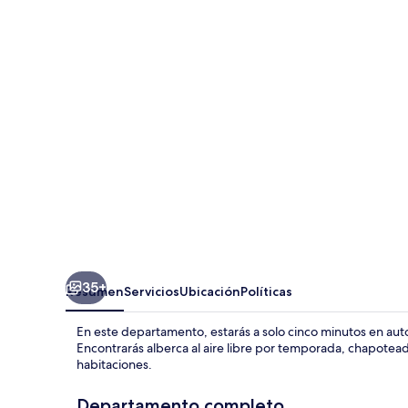
Penthouse
With
Spacious
Terrace
35+
Resumen
Servicios
Ubicación
Políticas
En este departamento, estarás a solo cinco minutos en aut
Encontrarás alberca al aire libre por temporada, chapote
habitaciones.
Departamento completo