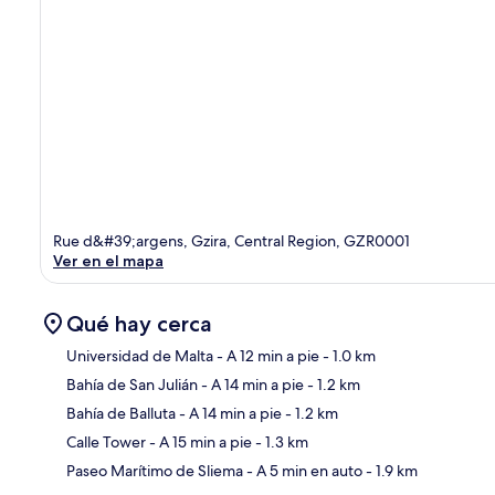
Rue d&#39;argens, Gzira, Central Region, GZR0001
Ver en el mapa
Qué hay cerca
Universidad de Malta
- A 12 min a pie
- 1.0 km
Bahía de San Julián
- A 14 min a pie
- 1.2 km
Sec
Bahía de Balluta
- A 14 min a pie
- 1.2 km
Calle Tower
- A 15 min a pie
- 1.3 km
Paseo Marítimo de Sliema
- A 5 min en auto
- 1.9 km