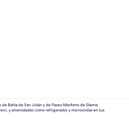
Televisión d
o de Bahía de San Julián y de Paseo Marítimo de Sliema.
adero, y amenidades como refrigerador y microondas en sus
1 habitación