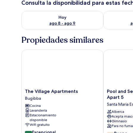
Consulta la disponibilidad para estas fec
Consulta la disponibilidad para hoy ago 8 - ago 9
Consulta la d
Hoy
ago 8 - ago 9
a
Propiedades similares
The Village Apartments
Pool and Sea,
The
Pool
The Village Apartments
Pool and Se
Village
and
Apart 5
Bugibba
Apartments
Sea,
Santa Maria E
Cocina
Bugibba
charming
Lavandería
Merill
Alberca
Estacionamiento
Acepta masc
Apart
disponible
Gimnasio
5
Wifi gratuito
Para no fuma
Santa
9.4
Excepcional