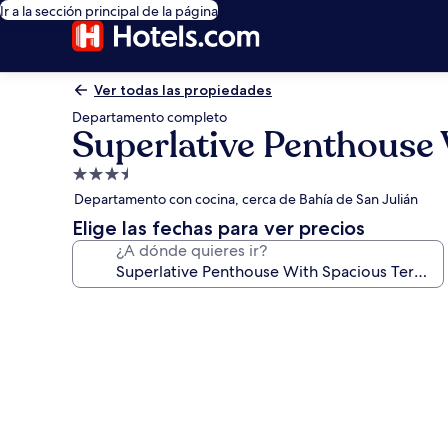
Ir a la sección principal de la página
Ver todas las propiedades
Departamento completo
Superlative Penthouse 
Propiedad
de
Departamento con cocina, cerca de Bahía de San Julián
3.5
Elige las fechas para ver precios
estrellas
¿A dónde quieres ir?
Galería
de
fotos
de
Superlative