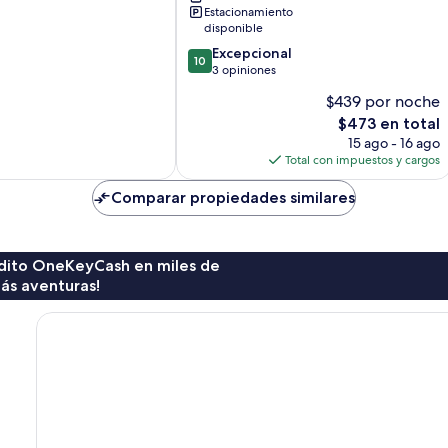
stunning
Estacionamiento
panoramic
disponible
sea
10.0
Excepcional
views
10
de
3 opiniones
by
10,
Getaways
$439 por noche
Excepcional,
Malta
El
$473 en total
3
Bugibba
precio
opiniones
15 ago - 16 ago
actual
Total con impuestos y cargos
es
de
Comparar propiedades similares
$473
rédito OneKeyCash en miles de
ás aventuras!