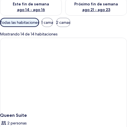
Consulta la disponibilidad para este fin de semana ago 14 - ag
Consulta la disponibilidad pa
Este fin de semana
Próximo fin de semana
ago 14 - ago 16
ago 21 - ago 23
Filtros
Todas las habitaciones
1 cama
2 camas
disponibles
para
Mostrando 14 de 14 habitaciones
las
habitaciones
Queen Suite
2 personas