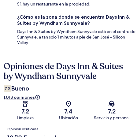
Sí, hay un restaurante en la propiedad.
¿Cómo es la zona donde se encuentra Days Inn &
Suites by Wyndham Sunnyvale?
Days Inn & Suites by Wyndham Sunnyvale está en el centro de
Sunnyvale, a tan solo 1 minutos a pie de San José - Silicon
Valley.
Opiniones de Days Inn & Suites
Opiniones
by Wyndham Sunnyvale
Bueno
7.0
1,013 opiniones
7.2
7.4
7.2
Limpieza
Ubicación
Servicio y personal
Opiniones
Opinión verificada