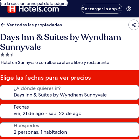
Ir a la sección principal de la página
Descargar la app
Ver todas las propiedades
Days Inn & Suites by Wyndham
Sunnyvale
Propiedad
de
Hotel en Sunnyvale con alberca al aire libre y restaurante
2.5
estrellas
Elige las fechas para ver precios
¿A dónde quieres ir?
Fechas
Huéspedes