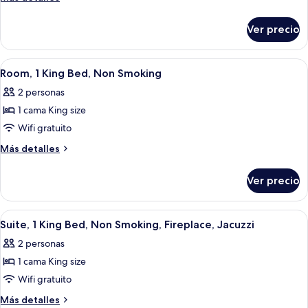
w/
(Bathtub
habitación,
detalles
w/
Grab
para
sobre
Grab
Ver precio
Bars)
Suite,
no
Bars)
1
fumadores
habitación,
Abrir
Una habitación de hotel con cama, un es
3
para
Room, 1 King Bed, Non Smoking
todas
no
2 personas
fumadores
las
1 cama King size
fotos
de
Wifi gratuito
Room,
Más
Más detalles
1
detalles
sobre
King
Ver precio
Room,
Bed,
1
Non
King
Abrir
Caja de seguridad en la habitación y es
6
Smoking
Bed,
Suite, 1 King Bed, Non Smoking, Fireplace, Jacuzzi
todas
Non
2 personas
Smoking
las
1 cama King size
fotos
de
Wifi gratuito
Suite,
Más
Más detalles