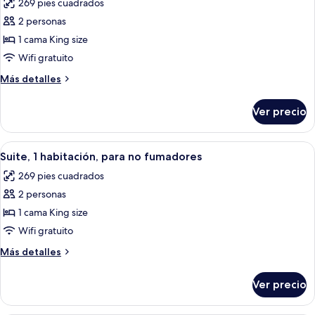
269 pies cuadrados
para
las
no
2 personas
fotos
fumadores
de
1 cama King size
Suite
Wifi gratuito
Deluxe,
Más
Más detalles
1
detalles
habitación,
sobre
Ver precio
Suite
para
Deluxe,
no
1
Abrir
Una habitación de hotel con cama, escrit
fumadores
5
habitación,
Suite, 1 habitación, para no fumadores
todas
para
269 pies cuadrados
no
las
fumadores
2 personas
fotos
de
1 cama King size
Suite,
Wifi gratuito
1
Más
Más detalles
habitación,
detalles
para
sobre
Ver precio
Suite,
no
1
fumadores
habitación,