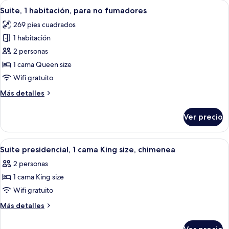
Abrir
Una habitación de hotel con cama, escrit
5
para
Suite, 1 habitación, para no fumadores
todas
no
269 pies cuadrados
fumadores
las
1 habitación
fotos
de
2 personas
Suite,
1 cama Queen size
1
Wifi gratuito
habitación,
Más
Más detalles
para
detalles
no
sobre
Ver precio
Suite,
fumadores
1
habitación,
Abrir
Una habitación de hotel con cama, escrit
6
para
Suite presidencial, 1 cama King size, chimenea
todas
no
2 personas
fumadores
las
1 cama King size
fotos
de
Wifi gratuito
Suite
Más
Más detalles
presidencial,
detalles
sobre
1