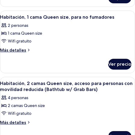
Queen
2
size,
camas
Abrir
Una habitación de hotel con cama, escrit
3
para
Queen
Habitación, 1 cama Queen size, para no fumadores
todas
size,
no
2 personas
para
las
fumadores
no
1 cama Queen size
fotos
fumadores
de
Wifi gratuito
Habitación,
Más
Más detalles
1
detalles
sobre
cama
Ver precio
Habitación,
Queen
1
size,
cama
Abrir
Una habitación de hotel con dos camas,
5
para
Queen
Habitación, 2 camas Queen size, acceso para personas con
todas
size,
no
movilidad reducida (Bathtub w/ Grab Bars)
para
las
fumadores
4 personas
no
fotos
fumadores
2 camas Queen size
de
Wifi gratuito
Habitación,
2
Más
Más detalles
detalles
camas
sobre