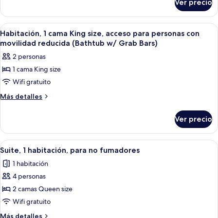
Queen
Ver precio
Habitación,
size,
2
acceso
camas
Abrir
Una habitación de hotel con cama, escrit
3
Queen
para
Habitación, 1 cama King size, acceso para personas con
todas
size,
movilidad reducida (Bathtub w/ Grab Bars)
personas
acceso
las
con
2 personas
para
fotos
movilidad
personas
1 cama King size
de
con
reducida
Wifi gratuito
Habitación,
movilidad
(Bathtub
reducida
1
Más
Más detalles
w/
(Bathtub
detalles
cama
w/
Grab
sobre
King
Ver precio
Grab
Habitación,
Bars)
size,
Bars)
1
acceso
cama
Abrir
Una habitación de hotel con dos camas,
3
King
para
Suite, 1 habitación, para no fumadores
todas
size,
personas
1 habitación
acceso
las
con
para
4 personas
fotos
movilidad
personas
de
2 camas Queen size
con
reducida
Suite,
movilidad
Wifi gratuito
(Bathtub
reducida
1
Más
Más detalles