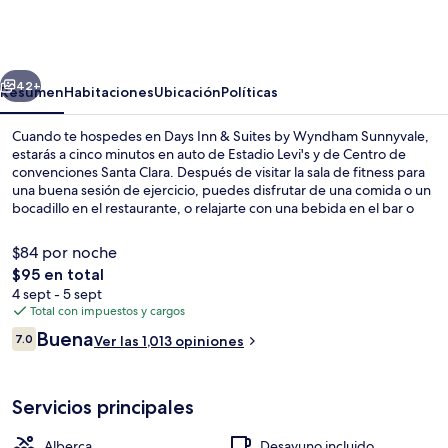
Inn
&
Suites
erior
Siguiente
by
42+
Resumen
Habitaciones
Ubicación
Políticas
Wyndham
Cuando te hospedes en Days Inn & Suites by Wyndham Sunnyvale,
Sunnyvale
estarás a cinco minutos en auto de Estadio Levi's y de Centro de
convenciones Santa Clara. Después de visitar la sala de fitness para
una buena sesión de ejercicio, puedes disfrutar de una comida o un
bocadillo en el restaurante, o relajarte con una bebida en el bar o
lounge. Entre sus amenidades y servicios destacan su alberca al aire
libre, su sauna y su baño de vapor. La propiedad está a una corta
$84 por noche
distancia a pie de algunas opciones de transporte público: Estación
El
$95 en total
de tren Lockheed Martin está a 13 minutos.
precio
4 sept - 5 sept
Lobby
total
Total con impuestos y cargos
es
Opiniones
Buena
7.0
Ver las 1,013 opiniones
de
7.0 de 10,
$95
Servicios principales
Alberca
Desayuno incluido