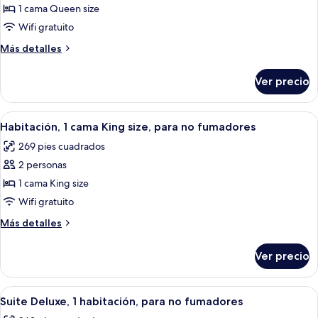
1 cama Queen size
Wifi gratuito
Más
Más detalles
detalles
sobre
Ver precio
Queen
Suite
Abrir
Una habitación de hotel con cama, escrit
5
Habitación, 1 cama King size, para no fumadores
todas
269 pies cuadrados
las
2 personas
fotos
de
1 cama King size
Habitación,
Wifi gratuito
1
Más
Más detalles
cama
detalles
King
sobre
Ver precio
Habitación,
size,
1
para
cama
Abrir
Una habitación de hotel con cama, escrit
no
7
King
Suite Deluxe, 1 habitación, para no fumadores
todas
size,
fumadores