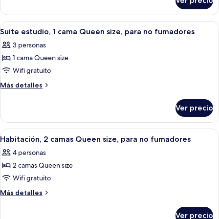
Ver precio
Suite
cama
presidencial,
King
1
Abrir
Una habitación de hotel con cama, escrit
5
size,
cama
Suite estudio, 1 cama Queen size, para no fumadores
todas
King
chimenea
3 personas
size,
las
chimenea
1 cama Queen size
fotos
de
Wifi gratuito
Suite
Más
Más detalles
estudio,
detalles
sobre
1
Ver precio
Suite
cama
estudio,
Queen
1
Abrir
Una habitación de hotel con dos camas,
5
size,
cama
Habitación, 2 camas Queen size, para no fumadores
todas
Queen
para
4 personas
size,
las
no
para
2 camas Queen size
fotos
fumadores
no
de
Wifi gratuito
fumadores
Habitación,
Más
Más detalles
2
detalles
sobre
camas
Ver precio
Habitación,