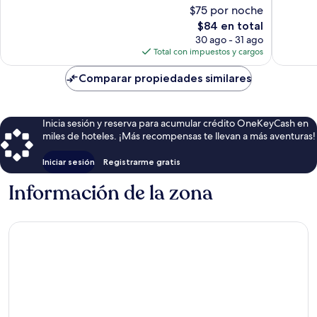
10,
$75 por noche
1,005
Bueno,
opiniones
El
$84 en total
953
precio
opinion
30 ago - 31 ago
actual
Total con impuestos y cargos
es
de
Comparar propiedades similares
$84
Inicia sesión y reserva para acumular crédito OneKeyCash en
miles de hoteles. ¡Más recompensas te llevan a más aventuras!
Iniciar sesión
Registrarme gratis
Información de la zona