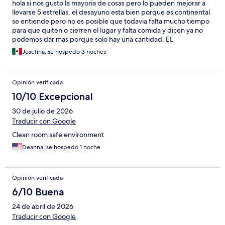
hola si nos gusto la mayoria de cosas pero lo pueden mejorar a
llevarse 5 estrellas. el desayuno esta bien porque es continental
se entiende pero no es posible que todavia falta mucho tiempo
para que quiten o cierren el lugar y falta comida y dicen ya no
podemos dar mas porque solo hay una cantidad. EL
TRABAJADOR HACE LO QUE EL JEFE DICE. La otra cosa no esta
Josefina, se hospedó 3 noches
bien que te toquen muy temprano para el servicio
especialmente cuando tienes el letrero de no molestar ya que
nos abrieron la puerta y ahi no hay respeto todo lo demás
Opinión verificada
estubo bien
10/10 Excepcional
30 de julio de 2026
Traducir con Google
Clean room safe environment
Deanna, se hospedó 1 noche
Opinión verificada
6/10 Buena
24 de abril de 2026
Traducir con Google