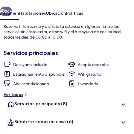
erior
Siguiente
20+
Resumen
Habitaciones
Ubicación
Políticas
Reserva Il Terrazzino y disfruta tu estancia en Iglesias. Entre los
servicios sin costo extra, están wifi y el desayuno de cocina local
todos los días de 08:00 a 10:00.
Servicios principales
Desayuno incluido
Acepta mascotas
Estacionamiento disponible
Wifi gratuito
Exterior
Aire acondicionado
Lavandería
Ver todos
Servicios principales
(8)
Siéntete como en casa
(6)