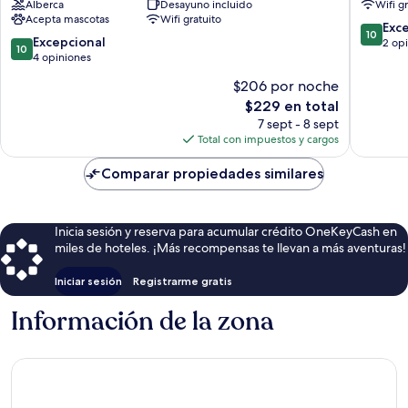
Alberca
Desayuno incluido
Wifi g
Sant'Antioco
Acepta mascotas
Wifi gratuito
10.0
Exc
10
10.0
Excepcional
de
2 op
10
de
4 opiniones
10,
10,
Excepcio
$206 por noche
Excepcional,
2
El
$229 en total
4
opinion
precio
opiniones
7 sept - 8 sept
actual
Total con impuestos y cargos
es
de
Comparar propiedades similares
$229
Inicia sesión y reserva para acumular crédito OneKeyCash en
miles de hoteles. ¡Más recompensas te llevan a más aventuras!
Iniciar sesión
Registrarme gratis
Información de la zona