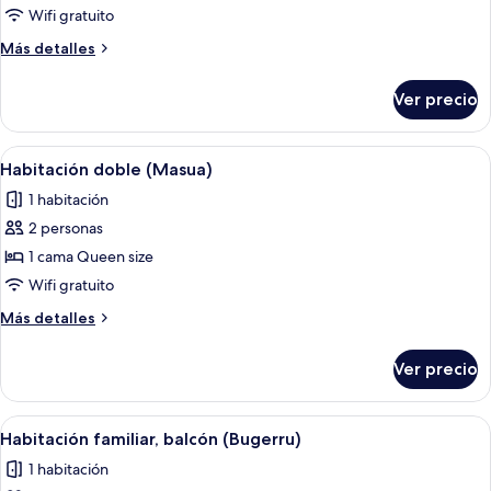
Habitación
Wifi gratuito
familiar
Más
Más detalles
(Caladomestica)
detalles
sobre
Ver precio
Habitación
familiar
(Caladomestica)
Abrir
Un baño pequeño con lavamanos, inodo
3
Habitación doble (Masua)
todas
1 habitación
las
2 personas
fotos
de
1 cama Queen size
Habitación
Wifi gratuito
doble
Más
Más detalles
(Masua)
detalles
sobre
Ver precio
Habitación
doble
(Masua)
Abrir
Una habitación con una cama litera, 
10
Habitación familiar, balcón (Bugerru)
todas
1 habitación
las