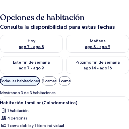
Opciones de habitación
Consulta la disponibilidad para estas fechas
Consulta la disponibilidad para hoy ago 7 - ago 8
Consulta la disponibilidad pa
Hoy
Mañana
ago 7 - ago 8
ago 8 - ago 9
Consulta la disponibilidad para este fin de semana ago 7 - ag
Consulta la disponibilidad par
Este fin de semana
Próximo fin de semana
ago 7 - ago 9
ago 14 - ago 16
Filtros
Todas las habitaciones
2 camas
1 cama
disponibles
para
Mostrando 3 de 3 habitaciones
las
Abrir
Una habitación con literas, una cama in
6
Habitación familiar (Caladomestica)
habitaciones
todas
1 habitación
las
4 personas
fotos
de
1 cama doble y 1 litera individual