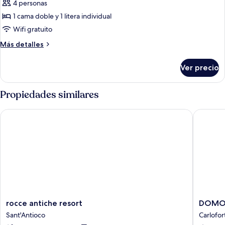
4 personas
fotos
de
1 cama doble y 1 litera individual
Habitación
Wifi gratuito
familiar,
Más
Más detalles
balcón
detalles
(Bugerru)
sobre
Ver precio
Habitación
familiar,
balcón
Propiedades similares
(Bugerru)
rocce antiche resort
DOMO C
rocce
DOMO
rocce antiche resort
DOMO 
antiche
CICIND
Sant'Antioco
Carlofor
resort
Carlofor