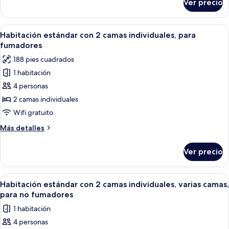
Ver precio
Habitación
doble,
para
Abrir
Habitación de hotel con dos camas, u
9
fumadores
Habitación estándar con 2 camas individuales, para
todas
fumadores
las
188 pies cuadrados
fotos
1 habitación
de
4 personas
Habitación
estándar
2 camas individuales
con
Wifi gratuito
2
Más
Más detalles
camas
detalles
individuales,
sobre
Ver precio
Habitación
para
estándar
fumadores
con
Abrir
Habitación de hotel con dos camas, u
8
2
Habitación estándar con 2 camas individuales, varias camas,
todas
camas
para no fumadores
individuales,
las
1 habitación
para
fotos
fumadores
4 personas
de