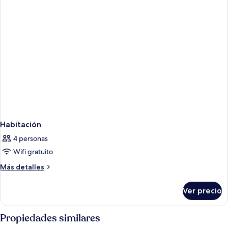
Habitación
4 personas
Wifi gratuito
Más
Más detalles
detalles
sobre
Ver precio
Habitación
Propiedades similares