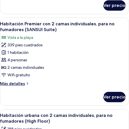
individuales
sobre
Ver precio
Habitación
(Japanese
clásica
Western
con
Abrir
Habitación de hotel con una cama grand
Style,Open-
16
2
Habitación Premier con 2 camas individuales, para no
todas
camas
air
fumadores (SANSUI Suite)
individuales
las
Bath)
Vista a la playa
(Japanese
fotos
Western
339 pies cuadrados
de
Style,Open-
1 habitación
Habitación
air
Bath)
Premier
4 personas
con
2 camas individuales
2
Wifi gratuito
camas
Más
Más detalles
individuales,
detalles
para
sobre
Ver precio
Habitación
no
Premier
fumadores
con
Abrir
Habitación de hotel con dos camas, u
(SANSUI
8
2
Habitación urbana con 2 camas individuales, para no
todas
Suite)
camas
fumadores (High Floor)
individuales,
las