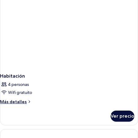
Habitación
4 personas
Wifi gratuito
Más
Más detalles
detalles
sobre
Ver precio
Habitación