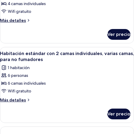
4 camas individuales
Habitación
estándar
Wifi gratuito
con
Más
Más detalles
2
detalles
sobre
camas
Ver precio
Habitación
individuales,
estándar
varias
con
Abrir
Habitación de hotel con dos camas, u
8
camas,
2
Habitación estándar con 2 camas individuales, varias camas,
todas
camas
para
para no fumadores
individuales,
las
no
1 habitación
varias
fotos
fumadores
camas,
6 personas
de
para
6 camas individuales
Habitación
no
fumadores
estándar
Wifi gratuito
con
Más
Más detalles
2
detalles
sobre
camas
Ver precio
Habitación
individuales,
estándar
varias
con
camas,
2