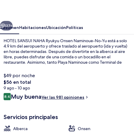
SANSUI
NAHA
Ryukyu
erior
Siguiente
Onsen
137+
Resumen
Habitaciones
Ubicación
Políticas
Naminoue-
HOTEL SANSUI NAHA Ryukyu Onsen Naminoue-No-Yu está a solo
No-
4.9 km del aeropuerto y ofrece traslado al aeropuerto (ida y vuelta)
en horas determinadas. Después de divertirte en la alberca al aire
Yu
libre, puedes disfrutar de una comida o un bocadillo en el
restaurante. Asimismo, tanto Playa Naminoue como Terminal de
cruceros de Naha están a 15 minutos a pie. Otros visitantes hablan
muy bien de las amenidades y características como el personal
$49 por noche
amable y la condición en general.
El
$56 en total
precio
9 ago - 10 ago
Exterior
total
Opiniones
Muy buena
8.4
Ver las 981 opiniones
es
8.4 de 10,
de
$56
Servicios principales
Alberca
Onsen