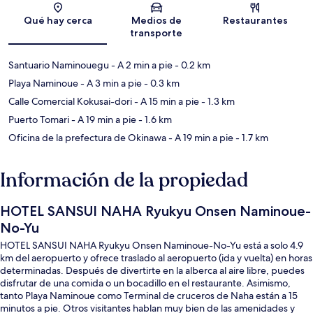
Sección del mapa
Qué hay cerca
Medios de
Restaurantes
transporte
Santuario Naminouegu
- A 2 min a pie
- 0.2 km
Playa Naminoue
- A 3 min a pie
- 0.3 km
Calle Comercial Kokusai-dori
- A 15 min a pie
- 1.3 km
Puerto Tomari
- A 19 min a pie
- 1.6 km
Oficina de la prefectura de Okinawa
- A 19 min a pie
- 1.7 km
Información de la propiedad
HOTEL SANSUI NAHA Ryukyu Onsen Naminoue-
No-Yu
HOTEL SANSUI NAHA Ryukyu Onsen Naminoue-No-Yu está a solo 4.9
km del aeropuerto y ofrece traslado al aeropuerto (ida y vuelta) en horas
determinadas. Después de divertirte en la alberca al aire libre, puedes
disfrutar de una comida o un bocadillo en el restaurante. Asimismo,
tanto Playa Naminoue como Terminal de cruceros de Naha están a 15
minutos a pie. Otros visitantes hablan muy bien de las amenidades y