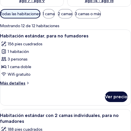
ago 7 - ago 9
ago 14 - ago 16
Filtros
Todas las habitaciones
1 cama
2 camas
3 camas o más
disponibles
para
Mostrando 12 de 12 habitaciones
las
Abrir
Habitación de hotel con cama, estant
11
Habitación estándar, para no fumadores
habitaciones
todas
156 pies cuadrados
las
1 habitación
fotos
de
3 personas
Habitación
1 cama doble
estándar,
Wifi gratuito
para
Más
Más detalles
no
detalles
fumadores
sobre
Ver precio
Habitación
estándar,
para
Abrir
Habitación de hotel con dos camas, u
11
no
Habitación estándar con 2 camas individuales, para no
todas
fumadores
fumadores
las
188 pies cuadrados