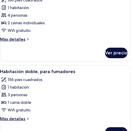
188 pies cuadrados
para
fotos
no
1 habitación
de
fumadores
4 personas
Habitación
(SANSUI
Suite)
urbana
2 camas individuales
con
Wifi gratuito
2
Más
Más detalles
camas
detalles
individuales,
sobre
Ver precio
Habitación
para
urbana
no
con
Abrir
Habitación de hotel con cama, estant
fumadores
11
2
Habitación doble, para fumadores
todas
camas
(High
156 pies cuadrados
individuales,
las
Floor)
para
1 habitación
fotos
no
de
3 personas
fumadores
Habitación
(High
1 cama doble
Floor)
doble,
Wifi gratuito
para
Más
Más detalles
fumadores
detalles
sobre