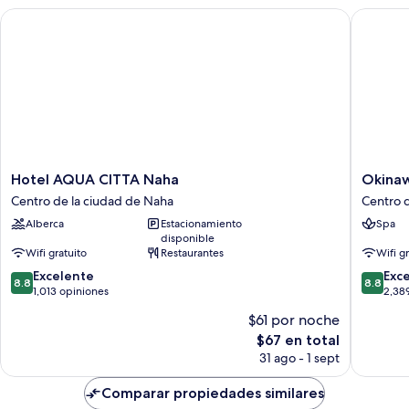
Hotel AQUA CITTA Naha
Okinawa
Hotel
Okinaw
Hotel AQUA CITTA Naha
Okina
AQUA
NaHaNa
Centro de la ciudad de Naha
Centro 
CITTA
Hotel
Alberca
Estacionamiento
Spa
Naha
&
disponible
Centro
Spa
Wifi gratuito
Restaurantes
Wifi g
de
Centro
8.8
8.8
la
Excelente
de
Exc
8.8
8.8
de
de
ciudad
1,013 opiniones
la
2,38
10,
10,
de
ciudad
$61 por noche
Excelente,
Excelent
Naha
de
El
$67 en total
1,013
2,389
Naha
precio
opiniones
opinion
31 ago - 1 sept
actual
es
Comparar propiedades similares
de