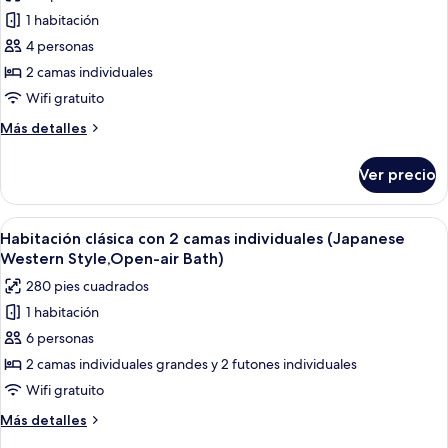
fotos
1 habitación
de
4 personas
Habitación
estándar
2 camas individuales
con
Wifi gratuito
2
Más
Más detalles
camas
detalles
individuales,
sobre
Ver precio
Habitación
para
estándar
no
con
Abrir
Una habitación de hotel moderna con do
fumadores
15
2
Habitación clásica con 2 camas individuales (Japanese
todas
camas
Western Style,Open-air Bath)
individuales,
las
280 pies cuadrados
para
fotos
no
1 habitación
de
fumadores
6 personas
Habitación
clásica
2 camas individuales grandes y 2 futones individuales
con
Wifi gratuito
2
Más
Más detalles
camas
detalles