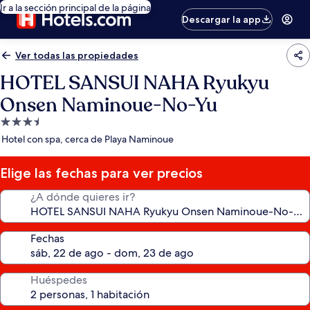
Ir a la sección principal de la página
Descargar la app
Ver todas las propiedades
HOTEL SANSUI NAHA Ryukyu
Onsen Naminoue-No-Yu
Propiedad
de
Hotel con spa, cerca de Playa Naminoue
3.5
estrellas
Elige las fechas para ver precios
¿A dónde quieres ir?
Fechas
Huéspedes