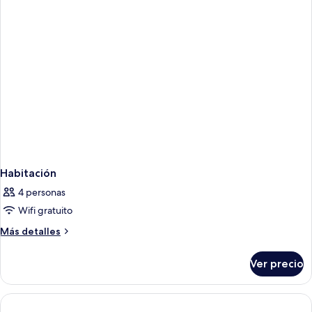
camas
para
individuales,
no
varias
fumadores
camas,
para
no
fumadores
Habitación
4 personas
Wifi gratuito
Más
Más detalles
detalles
sobre
Ver precio
Habitación