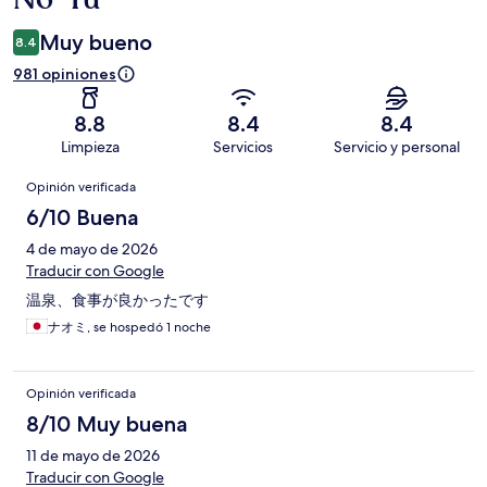
Muy bueno
8.4
981 opiniones
8.8
8.4
8.4
Limpieza
Servicios
Servicio y personal
Opiniones
Opinión verificada
6/10 Buena
4 de mayo de 2026
Traducir con Google
温泉、食事が良かったです
ナオミ, se hospedó 1 noche
Opinión verificada
8/10 Muy buena
11 de mayo de 2026
Traducir con Google