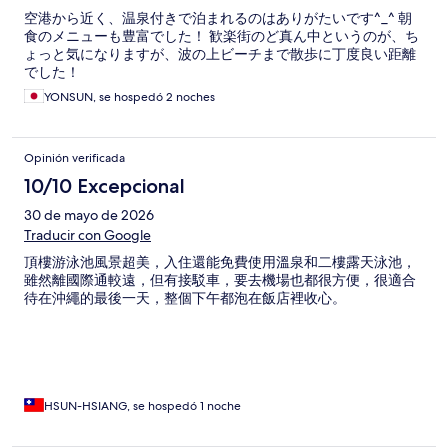
空港から近く、温泉付きで泊まれるのはありがたいです^_^ 朝
食のメニューも豊富でした！ 歓楽街のど真ん中というのが、ち
ょっと気になりますが、波の上ビーチまで散歩に丁度良い距離
でした！
YONSUN, se hospedó 2 noches
Opinión verificada
10/10 Excepcional
30 de mayo de 2026
Traducir con Google
頂樓游泳池風景超美，入住還能免費使用溫泉和二樓露天泳池，
雖然離國際通較遠，但有接駁車，要去機場也都很方便，很適合
待在沖繩的最後一天，整個下午都泡在飯店裡收心。
HSUN-HSIANG, se hospedó 1 noche