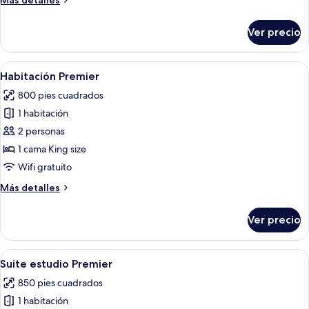
Más detalles
Queen
detalles
size
sobre
Ver precio
Habitación,
2
camas
Abrir
Habitación de hotel con cama, escritori
4
Queen
Habitación Premier
todas
size
800 pies cuadrados
las
1 habitación
fotos
de
2 personas
Habitación
1 cama King size
Premier
Wifi gratuito
Más
Más detalles
detalles
sobre
Ver precio
Habitación
Premier
Abrir
Una habitación de hotel con una cama
4
Suite estudio Premier
todas
850 pies cuadrados
las
1 habitación
fotos