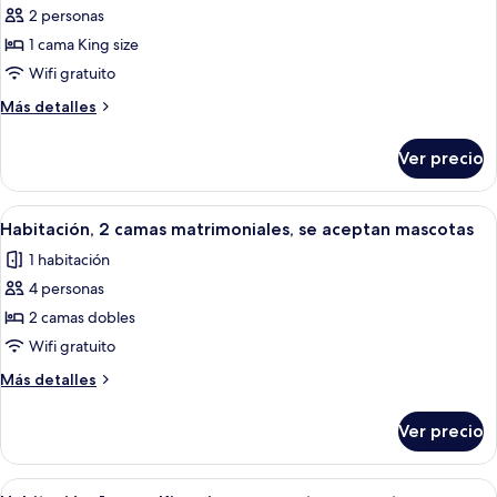
de
2 personas
Suite
1 cama King size
estudio
Wifi gratuito
Premier
Más
Más detalles
detalles
sobre
Ver precio
Suite
estudio
Premier
Abrir
Habitación de hotel con dos camas, un
4
Habitación, 2 camas matrimoniales, se aceptan mascotas
todas
1 habitación
las
4 personas
fotos
de
2 camas dobles
Habitación,
Wifi gratuito
2
Más
Más detalles
camas
detalles
matrimoniales,
sobre
Ver precio
Habitación,
se
2
aceptan
camas
Abrir
Una habitación de hotel moderna con ca