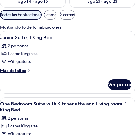
ago 14 - ago 16
ago 21 - ago 23
Filtros
Todas las habitaciones
1 cama
2 camas
disponibles
para
Mostrando 16 de 16 habitaciones
las
Abrir
Una habitación de hotel con una cama
1
Junior Suite, 1 King Bed
habitaciones
todas
2 personas
las
1 cama King size
fotos
de
Wifi gratuito
Junior
Más
Más detalles
Suite,
detalles
sobre
1
Ver precio
Junior
King
Suite,
Bed
1
Abrir
Una habitación de hotel con una cama g
4
King
One Bedroom Suite with Kitchenette and Living room, 1
todas
Bed
King Bed
las
2 personas
fotos
1 cama King size
de
Wifi gratuito