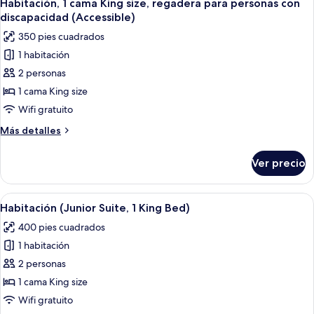
3
camas
Habitación, 1 cama King size, regadera para personas con
todas
matrimoniales
discapacidad (Accessible)
las
350 pies cuadrados
fotos
1 habitación
de
2 personas
Habitación,
1
1 cama King size
cama
Wifi gratuito
King
Más
Más detalles
size,
detalles
regadera
sobre
Ver precio
Habitación,
para
1
personas
cama
Abrir
Habitación de hotel moderna con una 
con
4
King
Habitación (Junior Suite, 1 King Bed)
todas
size,
discapacidad
400 pies cuadrados
regadera
las
(Accessible)
para
1 habitación
fotos
personas
de
2 personas
con
Habitación
discapacidad
1 cama King size
(Accessible)
(Junior
Wifi gratuito
Suite,