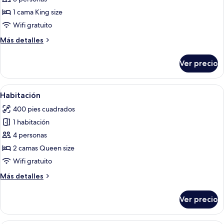
Habitación
1 cama King size
Deluxe,
Wifi gratuito
1
Más
Más detalles
cama
detalles
King
sobre
Ver precio
Habitación
size
Deluxe,
1
Abrir
Habitación de hotel con dos camas, ca
3
cama
Habitación
todas
King
400 pies cuadrados
size
las
1 habitación
fotos
de
4 personas
Habitación
2 camas Queen size
Wifi gratuito
Más
Más detalles
detalles
sobre
Ver precio
Habitación