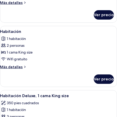
Más
Más detalles
1
detalles
King
sobre
Ver precio
Habitación
Bed)
(Junior
Suite,
Abrir
Una habitación de hotel con una cama 
3
1
Habitación
todas
King
1 habitación
Bed)
las
2 personas
fotos
de
1 cama King size
Habitación
Wifi gratuito
Más
Más detalles
detalles
sobre
Ver precio
Habitación
Abrir
Habitación de hotel con una cama gran
4
Habitación Deluxe, 1 cama King size
todas
350 pies cuadrados
las
1 habitación
fotos
de
3 personas