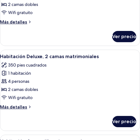
Habitación
2 camas dobles
doble
Wifi gratuito
Más
Más detalles
detalles
sobre
Ver precio
Habitación
doble
Abrir
Habitación de hotel con cama, un banco,
4
Habitación Deluxe, 2 camas matrimoniales
todas
350 pies cuadrados
las
1 habitación
fotos
de
4 personas
Habitación
2 camas dobles
Deluxe,
Wifi gratuito
2
Más
Más detalles
camas
detalles
matrimoniales
sobre
Ver precio
Habitación
Deluxe,
2
Abrir
Una habitación de hotel moderna con 