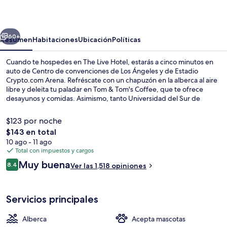
Hotel
erior
Siguiente
60+
Resumen
Habitaciones
Ubicación
Políticas
Cuando te hospedes en The Live Hotel, estarás a cinco minutos en
auto de Centro de convenciones de Los Ángeles y de Estadio
Crypto.com Arena. Refréscate con un chapuzón en la alberca al aire
libre y deleita tu paladar en Tom & Tom's Coffee, que te ofrece
desayunos y comidas. Asimismo, tanto Universidad del Sur de
California como L.A. Live están a solo cinco minutos en auto. A otros
visitantes les gusta el personal amable y el desayuno. Hay opciones
$123 por noche
de transporte público muy cerca: Estación de metro Westlake -
El
$143 en total
McArthur Park está a apenas 10 minutos a pie.
precio
10 ago - 11 ago
Cafetería
total
Total con impuestos y cargos
es
Opiniones
Muy buena
8.4
Ver las 1,518 opiniones
de
8.4 de 10,
$143
Servicios principales
Alberca
Acepta mascotas