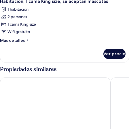
mascotas
4
matrimoniales,
Habitación, 1 cama King size, se aceptan mascotas
todas
se
1 habitación
aceptan
las
mascotas
2 personas
fotos
de
1 cama King size
Habitación,
Wifi gratuito
1
Más
Más detalles
cama
detalles
King
sobre
Ver precio
Habitación,
size,
1
se
cama
Propiedades similares
aceptan
King
size,
mascotas
The Winfield Lofts, A Wyndham Hotel
Tuscan G
se
aceptan
mascotas