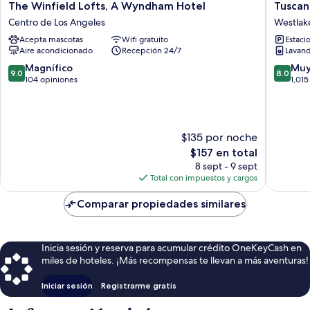
The
Tuscan
The Winfield Lofts, A Wyndham Hotel
Tuscan
Winfield
Garden
Centro de Los Angeles
Westlak
Lofts,
Inn
Acepta mascotas
Wifi gratuito
Estaci
A
Westlak
Aire acondicionado
Recepción 24/7
Lavand
Wyndham
Hotel
9.0
8.0
Magnífico
Muy
9.0
8.0
Centro
de
de
104 opiniones
1,015
de
10,
10,
Los
Magnífico,
Muy
Angeles
104
bueno,
opiniones
1,015
$135 por noche
opinion
El
$157 en total
precio
8 sept - 9 sept
actual
Total con impuestos y cargos
es
de
Comparar propiedades similares
$157
Inicia sesión y reserva para acumular crédito OneKeyCash en
miles de hoteles. ¡Más recompensas te llevan a más aventuras!
Iniciar sesión
Registrarme gratis