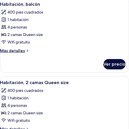
Abrir
Habitación de hotel con dos camas, un e
4
Habitación, balcón
todas
400 pies cuadrados
las
1 habitación
fotos
de
4 personas
Habitación,
2 camas Queen size
balcón
Wifi gratuito
Más
Más detalles
detalles
sobre
Ver precio
Habitación,
balcón
Abrir
Habitación de hotel con dos camas, un 
5
Habitación, 2 camas Queen size
todas
400 pies cuadrados
las
1 habitación
fotos
de
4 personas
Habitación,
2 camas Queen size
2
Wifi gratuito
camas
Más