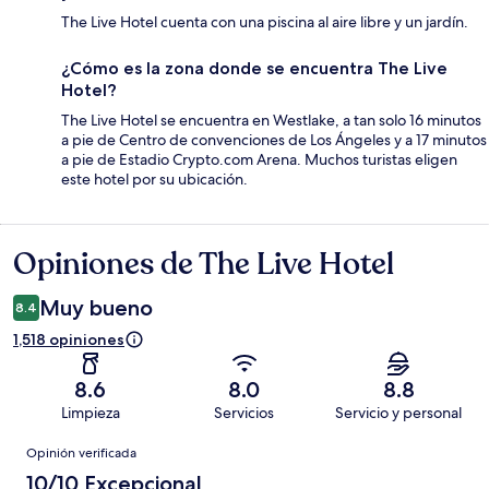
The Live Hotel cuenta con una piscina al aire libre y un jardín.
¿Cómo es la zona donde se encuentra The Live
Hotel?
The Live Hotel se encuentra en Westlake, a tan solo 16 minutos
a pie de Centro de convenciones de Los Ángeles y a 17 minutos
a pie de Estadio Crypto.com Arena. Muchos turistas eligen
este hotel por su ubicación.
Opiniones de The Live Hotel
Opiniones
Muy bueno
8.4
1,518 opiniones
8.6
8.0
8.8
Limpieza
Servicios
Servicio y personal
Opiniones
Opinión verificada
10/10 Excepcional