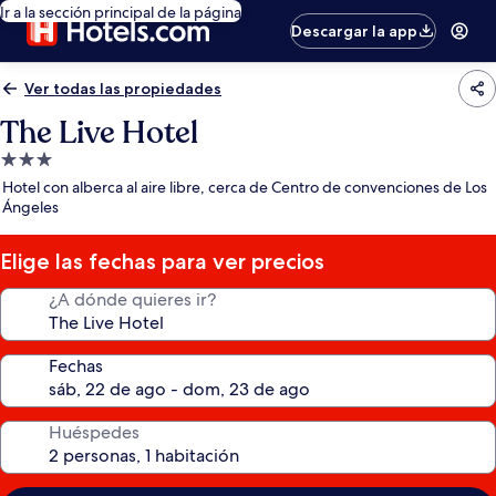
Ir a la sección principal de la página
Descargar la app
Ver todas las propiedades
The Live Hotel
Propiedad
de
Hotel con alberca al aire libre, cerca de Centro de convenciones de Los
3.0
Ángeles
estrellas
Elige las fechas para ver precios
¿A dónde quieres ir?
Fechas
Huéspedes