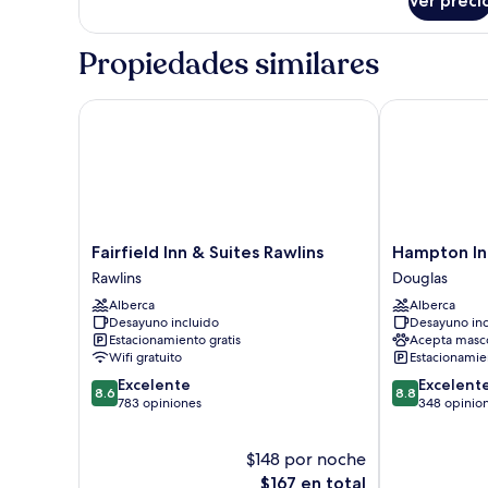
Ver preci
Habitación
Deluxe,
2
Propiedades similares
camas
Queen
size
Fairfield Inn & Suites Rawlins
Hampton Inn 
Fairfield
Hampton
Fairfield Inn & Suites Rawlins
Hampton In
Inn
Inn
Rawlins
Douglas
&
&
Alberca
Alberca
Suites
Suites
Desayuno incluido
Desayuno inc
Rawlins
Douglas
Estacionamiento gratis
Acepta masc
Rawlins
Douglas
Wifi gratuito
Estacionamien
8.6
8.8
Excelente
Excelent
8.6
8.8
de
de
783 opiniones
348 opinio
10,
10,
Excelente,
Excelente,
$148 por noche
783
348
opiniones
El
opiniones
$167 en total