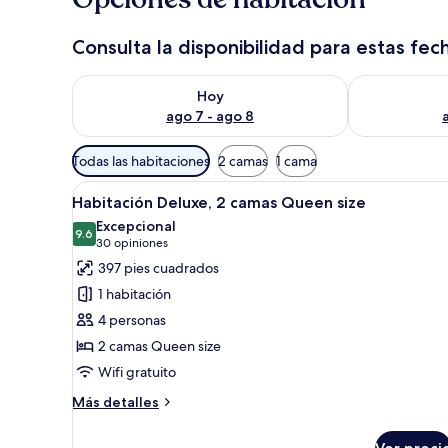
Consulta la disponibilidad para estas fec
Consulta la disponibilidad para hoy ago 7 - ago 8
Consulta la d
Hoy
ago 7 - ago 8
Filtros
Todas las habitaciones
2 camas
1 cama
disponibles
Abrir
Una habitación de hotel con dos
para
5
Habitación Deluxe, 2 camas Queen size
todas
las
Excepcional
las
9.6
habitaciones
9.6 de 10
(30
30 opiniones
fotos
opiniones)
397 pies cuadrados
de
1 habitación
Habitación
4 personas
Deluxe,
2 camas Queen size
2
Wifi gratuito
camas
Queen
Más
Más detalles
size
detalles
sobre