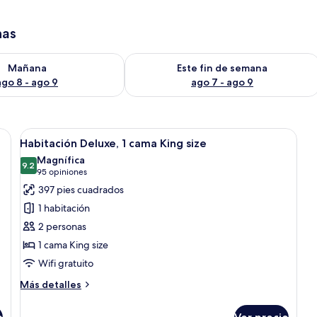
has
isponibilidad para mañana ago 8 - ago 9
Consulta la disponibilidad para este 
Mañana
Este fin de semana
ago 8 - ago 9
ago 7 - ago 9
 camas, un escritorio, un televisor y un ventanal con cortinas.
Abrir
Caja de seguridad en la habitación y c
4
Habitación Deluxe, 1 cama King size
todas
Magnífica
las
9.2
9.2 de 10
(95
95 opiniones
fotos
opiniones)
397 pies cuadrados
de
1 habitación
Habitación
2 personas
Deluxe,
1 cama King size
1
Wifi gratuito
cama
King
Más
Más detalles
size
detalles
sobre