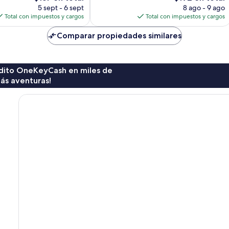
precio
precio
5 sept - 6 sept
8 ago - 9 ago
actual
actual
Total con impuestos y cargos
Total con impuestos y cargos
es
es
de
de
Comparar propiedades similares
$187
$192
rédito OneKeyCash en miles de
ás aventuras!