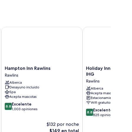
Hampton Inn Rawlins
Holiday Inn Express Ra
Hampton
Holiday
Hampton Inn Rawlins
Holiday Inn Express 
Inn
Inn
IHG
Rawlins
Rawlins
Express
Rawlins
Alberca
Rawlins
Rawlins
Desayuno incluido
by
Alberca
Spa
Acepta mascotas
IHG
Acepta mascotas
Estacionamiento gratis
Rawlins
Wifi gratuito
8.8
Excelente
8.8
de
1,003 opiniones
8.8
Excelente
8.8
10,
de
825 opiniones
Excelente,
10,
$132 por noche
$
1,003
Excelente,
opiniones
El
$149 en total
825