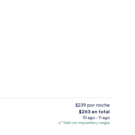
es; se sirven comidas, cenas y brunch
5 restaurantes; se sirven comidas, cen
$239 por noche
El
$263 en total
precio
10 ago - 11 ago
ior
Alberca al aire libre, sombrillas en la 
total
Total con impuestos y cargos
es
de