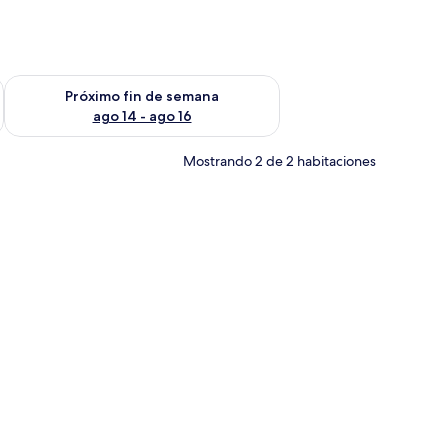
fin de semana ago 7 - ago 9
Consulta la disponibilidad para el próximo fin de semana ago 
Próximo fin de semana
ago 14 - ago 16
Mostrando 2 de 2 habitaciones
ortinas blackout