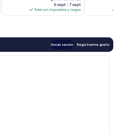
precio
opiniones
6 sept - 7 sept
actual
Total con impuestos y cargos
Total con 
es
de
$149
Iniciar sesión
Registrarme gratis