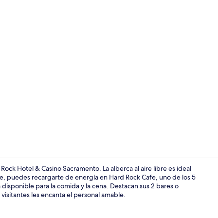
5 restaurant
ock Hotel & Casino Sacramento. La alberca al aire libre es ideal
te, puedes recargarte de energía en Hard Rock Cafe, uno de los 5
 disponible para la comida y la cena. Destacan sus 2 bares o
Detalle inter
s visitantes les encanta el personal amable.