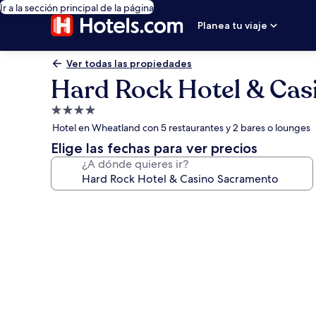
Ir a la sección principal de la página
Planea tu viaje
Ver todas las propiedades
Hard Rock Hotel & Ca
Propiedad
de
Hotel en Wheatland con 5 restaurantes y 2 bares o lounges
4.0
Elige las fechas para ver precios
estrellas
¿A dónde quieres ir?
Galería
de
fotos
de
Hard
Rock