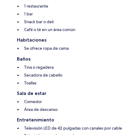
1 restaurante
1 bar
Snack bar o deli
Café o té en un área común
Habitaciones
Se ofrece ropa de cama
Baños
Tina o regadera
Secadora de cabello
Toallas
Sala de estar
Comedor
Área de descanso
Entretenimiento
Televisión LED de 42 pulgadas con canales por cable