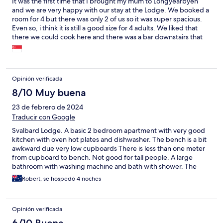
It was the first time that I brought my mum to Longyearbyen
and we are very happy with our stay at the Lodge. We booked a
room for 4 but there was only 2 of us so it was super spacious.
Even so, i think it is still a good size for 4 adults. We liked that
there we could cook here and there was a bar downstairs that
serves nice pizza when we didnt feel like cooking. It is also just 1
minute from the main Svalbard Hotell so you could have a nice
meal there too. Location is great, just on the main street so you
didnt have to walk far to get to the supermarket. Near to airport
Opinión verificada
bus dropoff point and tour pickup point as well. The only
downside is there is no lift so we had to lug our big luggages up
8/10 Muy buena
the stairs. Lucky for us we were given the room at level 2
23 de febrero de 2024
otherwise we might not have been able to make it. Overall still a
Traducir con Google
perfect stay, we would definitely return to this hotel when we
visit Longyearbyen again in Summer.
Svalbard Lodge. A basic 2 bedroom apartment with very good
kitchen with oven hot plates and dishwasher. The bench is a bit
awkward due very low cupboards There is less than one meter
from cupboard to bench. Not good for tall people. A large
bathroom with washing machine and bath with shower. The
bedrooms are typical Scandinavian very small with just bed or
Robert, se hospedó 4 noches
beds. The staff are extremely friendly and helpful. Brandon the
Filipino handyman was brilliant. A great conversationalist who
loved a joke or two. He was excellent at talking and working at
Opinión verificada
the same time. He quickly fixed the problem managing things in
a professional way.
6/10 Buena