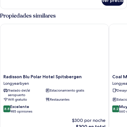
Ver precio
Departamento
familiar,
2
Propiedades similares
habitaciones
Radisson Blu Polar Hotel Spitsbergen
Coal Min
Radisson
Coal
Radisson Blu Polar Hotel Spitsbergen
Coal M
Blu
Miners
Longyearbyen
Longye
Polar
Cabins
Traslado del/al
Estacionamiento gratis
Desayu
Hotel
Longyea
aeropuerto
Spitsbergen
Wifi gratuito
Restaurantes
Estaci
Longyearbyen
8.8
8.2
Excelente
Muy
8.8
8.2
de
de
985 opiniones
660 
10,
10,
$300 por noche
Excelente,
Muy
El
$300 en total
985
bueno,