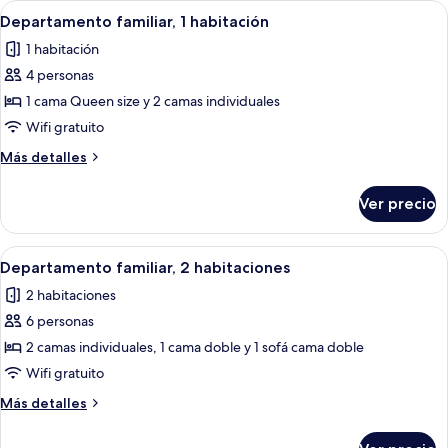
Abrir
Una habitación moderna con una pared
9
Departamento familiar, 1 habitación
todas
1 habitación
las
4 personas
fotos
de
1 cama Queen size y 2 camas individuales
Departamento
Wifi gratuito
familiar,
Más
Más detalles
1
detalles
habitación
sobre
Ver precio
Departamento
familiar,
1
Abrir
Un dormitorio con cabecera de mader
11
habitación
Departamento familiar, 2 habitaciones
todas
2 habitaciones
las
6 personas
fotos
de
2 camas individuales, 1 cama doble y 1 sofá cama doble
Departamento
Wifi gratuito
familiar,
Más
Más detalles
2
detalles
habitaciones
sobre