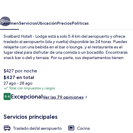
-
Lodge
erior
Siguiente
31+
Resumen
Servicios
Ubicación
Precios
Políticas
Svalbard Hotell - Lodge está a solo 5.4 km del aeropuerto y ofrece
traslado al aeropuerto (ida y vuelta) disponible las 24 horas. Puedes
relajarte con una bebida en el bar o lounge, y el restaurante es el
lugar ideal para disfrutar de una comida o un bocadillo. Encontrarás
snack bar o deli y terraza. Por su parte, sus departamentos tienen
servicios y amenidades convenientes, como lavadora y refrigerador.
$427 por noche
El
$427 en total
precio
27 ago - 28 ago
Cortinas blackout, insonorización y t
total
Total con impuestos y cargos
es
Opiniones
Excepcional
9.4
Ver las 79 opiniones
de
9.4 de 10,
$427
Servicios principales
Traslado del/al aeropuerto
Cocina