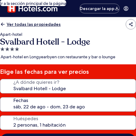
Ir a la sección principal de la página
Descargar la app
Ver todas las propiedades
Apart-hotel
Svalbard Hotell - Lodge
Propiedad
de
Apart-hotel en Longyearbyen con restaurante y bar o lounge
4.0
estrellas
Elige las fechas para ver precios
¿A dónde quieres ir?
Fechas
Huéspedes