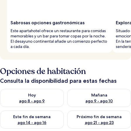
Sabrosas opciones gastronómicas
Explor
Este apartahotel ofrece un restaurante para comidas
Situado 
memorables y un bar para tomar copas por la noche.
emocion
El desayuno continental añade un comienzo perfecto
En la te
a cada día.
senderis
Opciones de habitación
Consulta la disponibilidad para estas fechas
Consulta la disponibilidad para hoy ago 8 - ago 9
Consulta la disponibilidad pa
Hoy
Mañana
ago 8 - ago 9
ago 9 - ago 10
Consulta la disponibilidad para este fin de semana ago 14 - ag
Consulta la disponibilidad pa
Este fin de semana
Próximo fin de semana
ago 14 - ago 16
ago 21 - ago 23