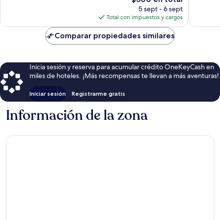
precio
opiniones
660
5 sept - 6 sept
actual
opinion
Total con impuestos y cargos
es
de
Comparar propiedades similares
$300
Inicia sesión y reserva para acumular crédito OneKeyCash en
miles de hoteles. ¡Más recompensas te llevan a más aventuras!
Iniciar sesión
Registrarme gratis
Información de la zona