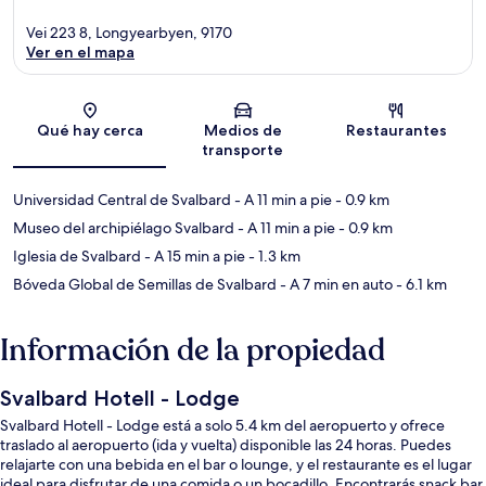
Vei 223 8, Longyearbyen, 9170
Ver en el mapa
Sección del mapa
Qué hay cerca
Medios de
Restaurantes
transporte
Universidad Central de Svalbard
- A 11 min a pie
- 0.9 km
Museo del archipiélago Svalbard
- A 11 min a pie
- 0.9 km
Iglesia de Svalbard
- A 15 min a pie
- 1.3 km
Bóveda Global de Semillas de Svalbard
- A 7 min en auto
- 6.1 km
Información de la propiedad
Svalbard Hotell - Lodge
Svalbard Hotell - Lodge está a solo 5.4 km del aeropuerto y ofrece
traslado al aeropuerto (ida y vuelta) disponible las 24 horas. Puedes
relajarte con una bebida en el bar o lounge, y el restaurante es el lugar
ideal para disfrutar de una comida o un bocadillo. Encontrarás snack bar