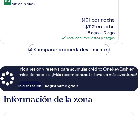
9.4
de
738 opiniones
10,
10,
Excelent
Excepcional,
413
$101 por noche
738
opinion
opiniones
El
$112 en total
precio
18 ago - 19 ago
actual
Total con impuestos y cargos
es
de
Comparar propiedades similares
$112
Inicia sesión y reserva para acumular crédito OneKeyCash en
miles de hoteles. ¡Más recompensas te llevan a más aventuras!
Iniciar sesión
Registrarme gratis
Información de la zona