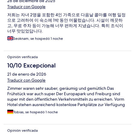
28 de diciembre de 2025
Traducir con Google
저희는 자녀 2명을 포함한 4인 가족으로 다음날 콜마를 여행 일정
으로 고려하여 이 숙소에 1박 동안 머물렀습니다. 시설이 깨끗하
고, 무료 주차 등이 가능해 너무 편하게 지냈습니다. 특히 조식이
너무 맛있었답니다.
Seoknam, se hospedó 1 noche
Opinión verificada
10/10 Excepcional
21 de enero de 2026
Traducir con Google
Zimmer waren sehr sauber, geräumig und gemütlich Das
Frühstück war auch super Der Europapark und Freiburg sind
super mit den öffentlichen Verkehrsmitteln zu erreichen. Vorm
Hotel stehen ausreichend kostenlose Parkplätze zur Verfügung
Tobias, se hospedó 1 noche
Opinión verificada