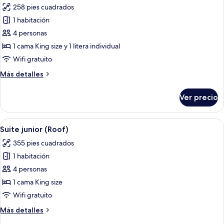
258 pies cuadrados
las
1 habitación
fotos
de
4 personas
Habitación
1 cama King size y 1 litera individual
cuádruple
Wifi gratuito
superior,
Más
Más detalles
1
detalles
habitación
sobre
Ver precio
Habitación
cuádruple
superior,
Abrir
Un área de estar al aire libre moderna
8
1
Suite junior (Roof)
todas
habitación
355 pies cuadrados
las
1 habitación
fotos
de
4 personas
Suite
1 cama King size
junior
Wifi gratuito
(Roof)
Más
Más detalles
detalles