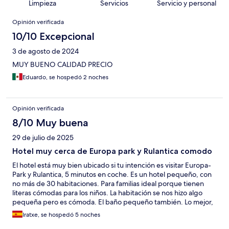
Limpieza
Servicios
Servicio y personal
Opiniones
Opinión verificada
10/10 Excepcional
3 de agosto de 2024
MUY BUENO CALIDAD PRECIO
Eduardo, se hospedó 2 noches
Opinión verificada
8/10 Muy buena
29 de julio de 2025
Hotel muy cerca de Europa park y Rulantica comodo
El hotel está muy bien ubicado si tu intención es visitar Europa-
Park y Rulantica, 5 minutos en coche. Es un hotel pequeño, con
no más de 30 habitaciones. Para familias ideal porque tienen
literas cómodas para los niños. La habitación se nos hizo algo
pequeña pero es cómoda. El baño pequeño también. Lo mejor,
la terraza donde sirven el desayuno que se puede utilizar para
Iratxe, se hospedó 5 noches
comer o cenar tu propia comida y tiene máquina de café, te,