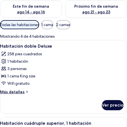
Consulta la disponibilidad para este fin de semana ago 14 - ag
Consulta la disponibilidad pa
Este fin de semana
Próximo fin de semana
ago 14 - ago 16
ago 21 - ago 23
Filtros
Todas las habitaciones
1 cama
2 camas
disponibles
para
Mostrando 4 de 4 habitaciones
las
Abrir
Caja de seguridad en la habitación, esc
6
Habitación doble Deluxe
habitaciones
todas
258 pies cuadrados
las
1 habitación
fotos
de
3 personas
Habitación
1 cama King size
doble
Wifi gratuito
Deluxe
Más
Más detalles
detalles
sobre
Ver precio
Habitación
doble
Deluxe
Abrir
Habitación de hotel con cama, otra ca
4
Habitación cuádruple superior, 1 habitación
todas