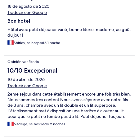
18 de agosto de 2025
Traducir con Google
Bon hotel
Hôtel avec petit déjeuner varié, bonne literie, moderne, au goût
du jour !
Shirley, se hospedó 1 noche
Opinión verificada
10/10 Excepcional
10 de abril de 2026
Traducir con Google
2eme séjour dans cette établissement encore une fois très bien.
Nous sommes très content Nous avons séjourné avec notre fils
de 3 ans, chambre avec un lit double et un lit superposé.
L’établissement met à disposition une barrière à ajouter au lit
pour que le petit ne tombe pas du lit. Petit déjeuner toujours
excellent et hôtel proche d’europapark et Rulantica en voiture
Nadège, se hospedó 2 noches
Petit plus la super terrasse pour le petit déjeuner quand le
temps et les températures le permettent