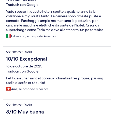
Traducir con Google
Vado spesso in questo hotel rispetto a qualche anno fa la
colazione è migliorata tanto. Le camere sono rimaste pulite e
comode. Parcheggio ampio ma mancano le postazioni per
caricare le macchine elettriche da parte dell’hotel. Ci sono i
supercharge come Tesla ma devo allontanarmi un po sarebbe
comodo averla nel posto dove soggiorno.
Fabio Vito, se hospedó 4 noches
Opinión verificada
10/10 Excepcional
16 de octubre de 2025
Traducir con Google
Petit déjeuner saint et copieux, chambre très propre, parking
facile d'accès et sécurisé
Aina, se hospedó 3 noches
Opinión verificada
8/10 Muy buena