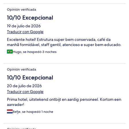
chocolate de 10 a 22 free. También importante que puedes
aparcar en la misma puerta del hotel cada día. Hay restaurantes
Opinión verificada
cerca (comida rápida) y supermercado también
10/10 Excepcional
19 de julio de 2026
Traducir con Google
Excelente hotel! Estrutura super bem conservada, café da
manhã formidável, staff gentil, atencioso e super bem educado.
Hugo, se hospedó 3 noches
Opinión verificada
10/10 Excepcional
20 de julio de 2026
Traducir con Google
Prima hotel, uitstekend ontbijt en aardig personeel. Kortom een
aanrader!
Eefje, se hospedó 1 noche