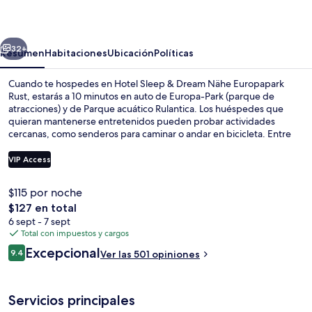
&
Dream
erior
Siguiente
Nähe
32+
Resumen
Habitaciones
Ubicación
Políticas
Europapark
Cuando te hospedes en Hotel Sleep & Dream Nähe Europapark
Rust
Rust, estarás a 10 minutos en auto de Europa-Park (parque de
atracciones) y de Parque acuático Rulantica. Los huéspedes que
quieran mantenerse entretenidos pueden probar actividades
cercanas, como senderos para caminar o andar en bicicleta. Entre
los servicios sin costo extra, pueden disfrutar de wifi,
estacionamiento, y el desayuno buffet todos los días de 07:30 a
VIP Access
10:30. Otros visitantes hablan maravillas de las amenidades y
características como el personal amable y el desayuno.
$115 por noche
Desayuno buffet incluido todos los dí
El
$127 en total
precio
6 sept - 7 sept
total
Total con impuestos y cargos
es
Opiniones
Excepcional
9.4
Ver las 501 opiniones
de
9.4 de 10,
$127
Servicios principales