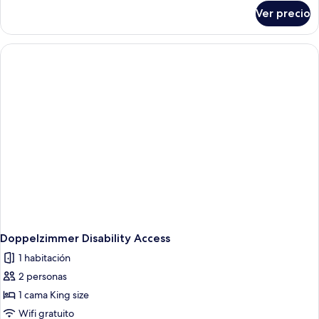
sobre
Ver precio
Suite
junior
(Roof)
Doppelzimmer Disability Access
1 habitación
2 personas
1 cama King size
Wifi gratuito