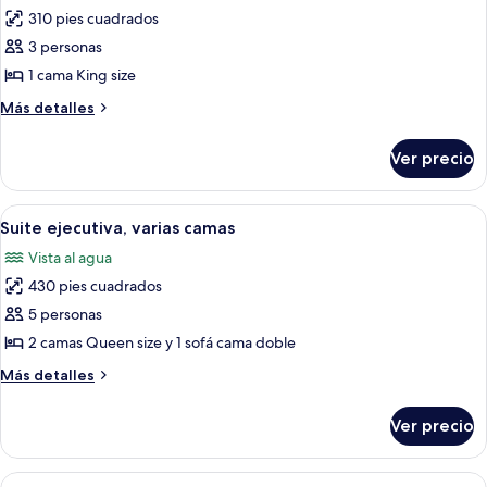
310 pies cuadrados
fotos
de
3 personas
Habitación,
1 cama King size
1
Más
Más detalles
cama
detalles
King
sobre
Ver precio
Habitación,
size,
1
vista
cama
Abrir
Habitación con un amplio ventanal que 
a
6
King
Suite ejecutiva, varias camas
todas
size,
la
Vista al agua
vista
las
ciudad
a
430 pies cuadrados
fotos
la
de
5 personas
ciudad
Suite
2 camas Queen size y 1 sofá cama doble
ejecutiva,
Más
Más detalles
varias
detalles
camas
sobre
Ver precio
Suite
ejecutiva,
varias
Abrir
Habitación de hotel con una cama grand