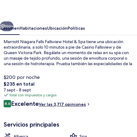
Niagara
Falls
Fallsview
erior
Siguiente
Hotel
100+
Resumen
Habitaciones
Ubicación
Políticas
&
Marriott Niagara Falls Fallsview Hotel & Spa tiene una ubicación
Spa
extraordinaria, a solo 10 minutos a pie de Casino Fallsview y de
Queen Victoria Park. Regálate un momento de relax en su spa con
un masaje de tejido profundo, una sesión de envoltura corporal o
una sesión de hidroterapia. Prueba también las especialidades de la
cocina americana en Morton's Grille, que abre para la cena.
Destacan su alberca techada, su bar o lounge y su sala de fitness
$200 por noche
abierta las 24 horas. A otros visitantes les encantan las amenidades y
El
$235 en total
características como las camas cómodas y el personal amable.
precio
7 sept - 8 sept
Exterior
total
Total con impuestos y cargos
es
Opiniones
Excelente
8.6
Ver las 3,717 opiniones
de
8.6 de 10,
$235
Servicios principales
Alberca
Spa