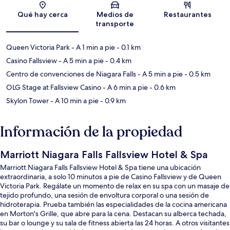
Sección del mapa
Qué hay cerca
Medios de
Restaurantes
transporte
Queen Victoria Park
- A 1 min a pie
- 0.1 km
Casino Fallsview
- A 5 min a pie
- 0.4 km
Centro de convenciones de Niagara Falls
- A 5 min a pie
- 0.5 km
OLG Stage at Fallsview Casino
- A 6 min a pie
- 0.6 km
Skylon Tower
- A 10 min a pie
- 0.9 km
Información de la propiedad
Marriott Niagara Falls Fallsview Hotel & Spa
Marriott Niagara Falls Fallsview Hotel & Spa tiene una ubicación
extraordinaria, a solo 10 minutos a pie de Casino Fallsview y de Queen
Victoria Park. Regálate un momento de relax en su spa con un masaje de
tejido profundo, una sesión de envoltura corporal o una sesión de
hidroterapia. Prueba también las especialidades de la cocina americana
en Morton's Grille, que abre para la cena. Destacan su alberca techada,
su bar o lounge y su sala de fitness abierta las 24 horas. A otros visitantes