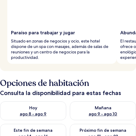
Paraíso para trabajar y jugar
Abunda
Situado en zonas de negocios y ocio, este hotel
El resta
dispone de un spa con masajes, además de salas de
ofrece o
reuniones y un centro de negocios para la
enológic
productividad.
experien
Opciones de habitación
Consulta la disponibilidad para estas fechas
Consulta la disponibilidad para hoy ago 8 - ago 9
Consulta la disponibilidad pa
Hoy
Mañana
ago 8 - ago 9
ago 9 - ago 10
Consulta la disponibilidad para este fin de semana ago 14 - ag
Consulta la disponibilidad pa
Este fin de semana
Próximo fin de semana