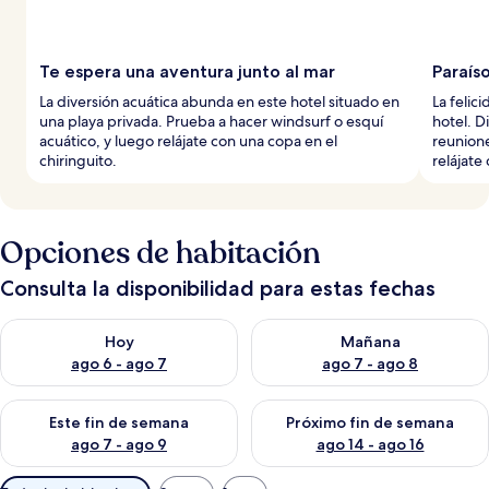
Te espera una aventura junto al mar
Paraíso
La diversión acuática abunda en este hotel situado en
La felic
una playa privada. Prueba a hacer windsurf o esquí
hotel. D
acuático, y luego relájate con una copa en el
reunione
chiringuito.
relájate
Opciones de habitación
Consulta la disponibilidad para estas fechas
Consulta la disponibilidad para hoy ago 6 - ago 7
Consulta la disponibilidad pa
Hoy
Mañana
ago 6 - ago 7
ago 7 - ago 8
Consulta la disponibilidad para este fin de semana ago 7 - ag
Consulta la disponibilidad par
Este fin de semana
Próximo fin de semana
ago 7 - ago 9
ago 14 - ago 16
Filtros