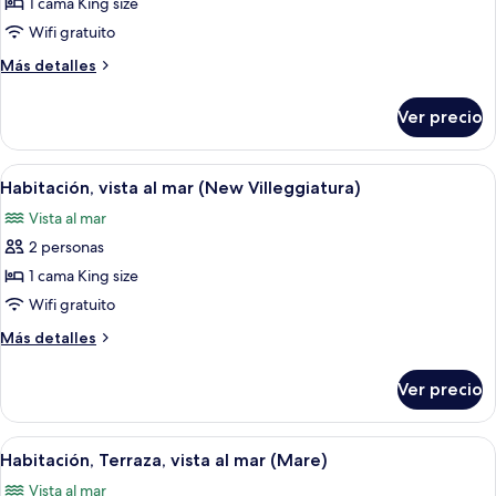
de
1 cama King size
Habitación
Wifi gratuito
(New
Más
Más detalles
Villeggiatura,
detalles
Garden)
sobre
Ver precio
Habitación
(New
Villeggiatura,
Abrir
Habitación de hotel con una cama gran
6
Garden)
Habitación, vista al mar (New Villeggiatura)
todas
Vista al mar
las
2 personas
fotos
de
1 cama King size
Habitación,
Wifi gratuito
vista
Más
Más detalles
al
detalles
mar
sobre
Ver precio
Habitación,
(New
vista
Villeggiatura)
al
Abrir
Habitación de hotel con una cama gran
6
mar
Habitación, Terraza, vista al mar (Mare)
todas
(New
Vista al mar
Villeggiatura)