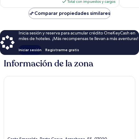
actual
Total con impuestos y cargos
es
de
Comparar propiedades similares
$1,662
Inicia sesión y reserva para acumular crédito OneKeyCash en
miles de hoteles. ¡Más recompensas te llevan a más aventuras!
Iniciar sesión
Registrarme gratis
Información de la zona
Costa Smeralda, Porto Cervo, Arzachena, SS, 07020