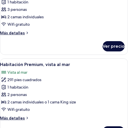
de
1 habitación
Suite,
3 personas
Terraza,
2 camas individuales
vista
Wifi gratuito
al
Más
Más detalles
mar
detalles
sobre
Ver precio
Suite,
Terraza,
vista
Abrir
Habitación de hotel con cama, dos sillo
6
al
Habitación Premium, vista al mar
todas
mar
Vista al mar
las
291 pies cuadrados
fotos
de
1 habitación
Habitación
2 personas
Premium,
2 camas individuales o 1 cama King size
vista
Wifi gratuito
al
Más
Más detalles
mar
detalles
sobre