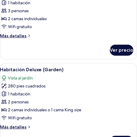
de
1 habitación
Suite
3 personas
Deluxe
2 camas individuales
Wifi gratuito
Más
Más detalles
detalles
sobre
Ver precio
Suite
Deluxe
Abrir
Habitación de hotel con una cama, una s
6
Habitación Deluxe (Garden)
todas
Vista al jardín
las
280 pies cuadrados
fotos
de
1 habitación
Habitación
2 personas
Deluxe
2 camas individuales o 1 cama King size
(Garden)
Wifi gratuito
Más
Más detalles
detalles