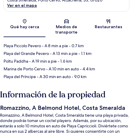
Ver en el mapa
Sección del mapa
Qué hay cerca
Medios de
Restaurantes
transporte
Playa Piccolo Pevero
- A 8 min a pie
- 0.7 km
Playa del Grande Pevero
- A 13 min a pie
- 1.1 km
Poltu Paddha
- A 19 min a pie
- 1.6 km
Marina de Porto Cervo
- A 10 min en auto
- 4.4 km
Playa del Príncipe
- A 30 min en auto
- 9.0 km
Información de la propiedad
Romazzino, A Belmond Hotel, Costa Smeralda
Romazzino, A Belmond Hotel, Costa Smeralda tiene una playa privada,
donde podrás tomar un coctel playero. Además, por su ubicación,
estarás a solo 10 minutos en auto de Playa Capriccioli. Diviértete como
nunca en sus 2 albercas al aire libre. Si quieres consentirte con un