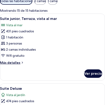
Todas las habitaciones
2 camas
1 cama
disponibles
para
Mostrando 15 de 15 habitaciones
las
Abrir
Habitación de hotel con cama, mesita
6
Suite junior, Terraza, vista al mar
habitaciones
todas
Vista al mar
las
431 pies cuadrados
fotos
de
1 habitación
Suite
3 personas
junior,
2 camas individuales
Terraza,
Wifi gratuito
vista
Más
Más detalles
al
detalles
mar
sobre
Ver precio
Suite
junior,
Terraza,
Abrir
Un dormitorio con una cama grande, un
10
vista
Suite Deluxe
todas
al
Vista al jardín
mar
las
474 pies cuadrados
fotos