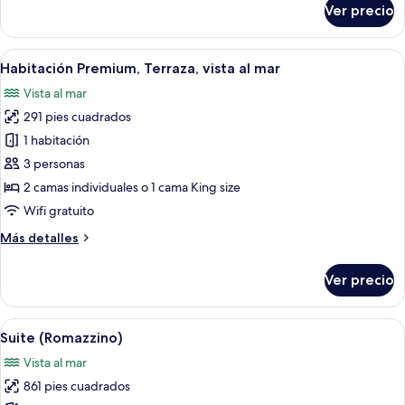
Ver precio
Habitación
Premium,
vista
Abrir
Un balcón con dos sillones de madera y
6
al
Habitación Premium, Terraza, vista al mar
todas
mar
Vista al mar
las
291 pies cuadrados
fotos
de
1 habitación
Habitación
3 personas
Premium,
2 camas individuales o 1 cama King size
Terraza,
Wifi gratuito
vista
Más
Más detalles
al
detalles
mar
sobre
Ver precio
Habitación
Premium,
Terraza,
Abrir
Una habitación de hotel con cama, mesi
5
vista
Suite (Romazzino)
todas
al
Vista al mar
mar
las
861 pies cuadrados
fotos