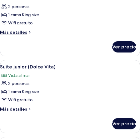
las
2 personas
fotos
de
1 cama King size
Habitación,
Wifi gratuito
Terraza,
Más
Más detalles
vista
detalles
al
sobre
Ver precio
Habitación,
mar
Terraza,
(Mare)
vista
Abrir
Habitación de hotel con una cama grand
6
al
Suite junior (Dolce Vita)
todas
mar
Vista al mar
(Mare)
las
2 personas
fotos
de
1 cama King size
Suite
Wifi gratuito
junior
Más
Más detalles
(Dolce
detalles
Vita)
sobre
Ver precio
Suite
junior
(Dolce