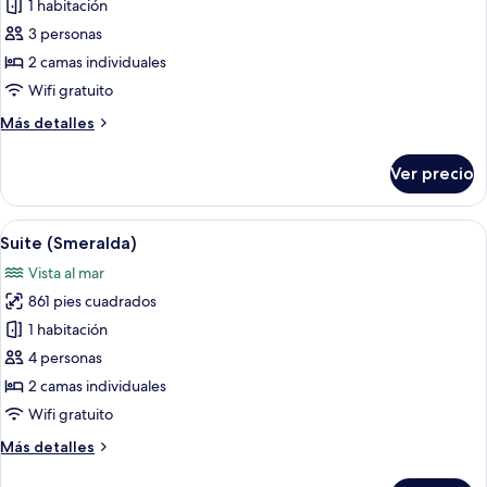
de
1 habitación
Suite
3 personas
(Romazzino)
2 camas individuales
Wifi gratuito
Más
Más detalles
detalles
sobre
Ver precio
Suite
(Romazzino)
Abrir
Una habitación con una mesa de vidrio 
9
Suite (Smeralda)
todas
Vista al mar
las
861 pies cuadrados
fotos
de
1 habitación
Suite
4 personas
(Smeralda)
2 camas individuales
Wifi gratuito
Más
Más detalles
detalles
sobre