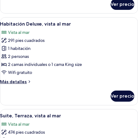
sobre
Ver precio
Habitación
Deluxe
(Garden)
Abrir
Habitación de hotel con cama, una mesa
6
Habitación Deluxe, vista al mar
todas
Vista al mar
las
291 pies cuadrados
fotos
de
1 habitación
Habitación
2 personas
Deluxe,
2 camas individuales o 1 cama King size
vista
Wifi gratuito
al
Más
Más detalles
mar
detalles
sobre
Ver precio
Habitación
Deluxe,
vista
Abrir
Una sala de estar con un sofá color be
6
al
Suite, Terraza, vista al mar
todas
mar
Vista al mar
las
474 pies cuadrados
fotos