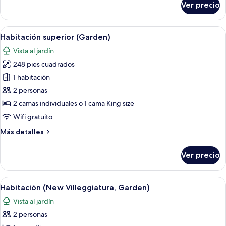
Ver precio
Suite
(Smeralda)
Abrir
Una mesa y sillas de madera en un balcó
7
Habitación superior (Garden)
todas
Vista al jardín
las
248 pies cuadrados
fotos
de
1 habitación
Habitación
2 personas
superior
2 camas individuales o 1 cama King size
(Garden)
Wifi gratuito
Más
Más detalles
detalles
sobre
Ver precio
Habitación
superior
(Garden)
Abrir
Un dormitorio moderno con cama, arma
5
Habitación (New Villeggiatura, Garden)
todas
Vista al jardín
las
2 personas
fotos