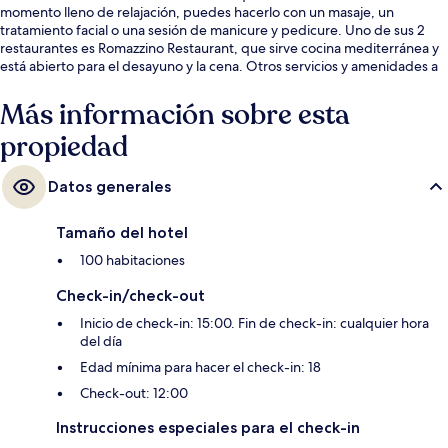
momento lleno de relajación, puedes hacerlo con un masaje, un
tratamiento facial o una sesión de manicure y pedicure. Uno de sus 2
restaurantes es Romazzino Restaurant, que sirve cocina mediterránea y
está abierto para el desayuno y la cena. Otros servicios y amenidades a
destacar de este hotel de lujo son sus 2 bares o lounges, su terraza en la
azotea y su club infantil gratis.
Más información sobre esta
propiedad
Datos generales
Tamaño del hotel
100 habitaciones
Check-in/check-out
Inicio de check-in: 15:00. Fin de check-in: cualquier hora
del día
Edad mínima para hacer el check-in: 18
Check-out: 12:00
Instrucciones especiales para el check-in