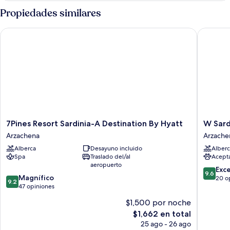
Terraza
Propiedades similares
(Dolce
Vita)
7Pines Resort Sardinia-A Destination By Hyatt
W Sardin
7Pines
W
7Pines Resort Sardinia-A Destination By Hyatt
W Sard
Resort
Sardinia
Arzachena
Arzache
Sardinia-
-
Alberca
Desayuno incluido
Alberc
A
Poltu
Spa
Traslado del/al
Acept
Destination
Quatu
aeropuerto
By
Arzache
9.6
Exc
9.6
9.2
Hyatt
Magnífico
de
20 o
9.2
de
Arzachena
47 opiniones
10,
10,
Excepcio
$1,500 por noche
Magnífico,
20
El
$1,662 en total
47
opinion
precio
opiniones
25 ago - 26 ago