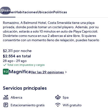
Hotel,
erior
Siguiente
Costa
168+
Resumen
Habitaciones
Ubicación
Políticas
Smeralda
Romazzino, A Belmond Hotel, Costa Smeralda tiene una playa
privada, donde podrás tomar un coctel playero. Además, por su
ubicación, estarás a solo 10 minutos en auto de Playa Capriccioli.
Diviértete como nunca en sus 2 albercas al aire libre. Si quieres
consentirte con un momento lleno de relajación, puedes hacerlo
con un masaje, un tratamiento facial o una sesión de manicure y
pedicure. Uno de sus 2 restaurantes es Romazzino Restaurant, que
$2,311 por noche
sirve cocina mediterránea y está abierto para el desayuno y la cena.
El
$2,554 en total
Otros servicios y amenidades a destacar de este hotel de lujo son
precio
28 ago - 29 ago
sus 2 bares o lounges, su terraza en la azotea y su club infantil gratis.
Vista aérea
total
Total con impuestos y cargos
es
Opiniones
Magnífica
9.2
Ver las 29 opiniones
de
9.2 de 10,
$2,554
Servicios principales
Alberca
Spa
Estacionamiento gratis
Wifi gratuito