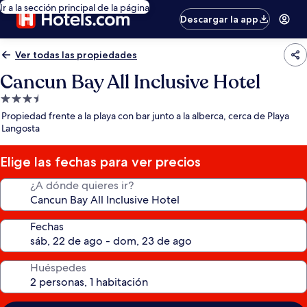
Ir a la sección principal de la página
Descargar la app
Ver todas las propiedades
Cancun Bay All Inclusive Hotel
Propiedad
de
Propiedad frente a la playa con bar junto a la alberca, cerca de Playa
3.5
Langosta
estrellas
Elige las fechas para ver precios
¿A dónde quieres ir?
Fechas
Huéspedes