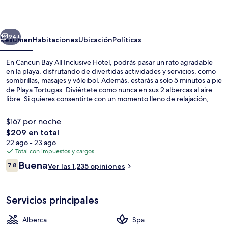
All
Inclusive
erior
Siguiente
Hotel
94+
Resumen
Habitaciones
Ubicación
Políticas
En Cancun Bay All Inclusive Hotel, podrás pasar un rato agradable
en la playa, disfrutando de divertidas actividades y servicios, como
sombrillas, masajes y vóleibol. Además, estarás a solo 5 minutos a pie
de Playa Tortugas. Diviértete como nunca en sus 2 albercas al aire
libre. Si quieres consentirte con un momento lleno de relajación,
puedes hacerlo con un masaje de tejido profundo, un tratamiento
facial o una sesión de aromaterapia. Uno de sus 4 restaurantes es El
$167 por noche
Faisan, que sirve cocina internacional y está abierto para el
El
$209 en total
desayuno, la comida y la cena. Destacan sus 2 bares o lounges, su
precio
22 ago - 23 ago
bar junto a la alberca y su sala de fitness. El personal amable y la
Exterior
total
Total con impuestos y cargos
cercanía con la playa reciben muy buenas calificaciones de otros
es
visitantes.
Opiniones
Buena
7.8
Ver las 1,235 opiniones
de
7.8 de 10,
$209
Servicios principales
Alberca
Spa