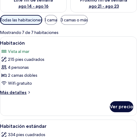
Este fin de semana
Próximo fin de semana
ago 14 - ago 16
ago 21 - ago 23
Filtros
Todas las habitaciones
1 cama
3 camas o más
disponibles
para
Mostrando 7 de 7 habitaciones
las
Abrir
Minibar, caja de seguridad en la habit
6
Habitación
habitaciones
todas
Vista al mar
las
215 pies cuadrados
fotos
de
4 personas
Habitación
2 camas dobles
Wifi gratuito
Más
Más detalles
detalles
sobre
Ver precio
Habitación
Abrir
Una habitación de hotel con dos camas
8
Habitación estándar
todas
334 pies cuadrados
las