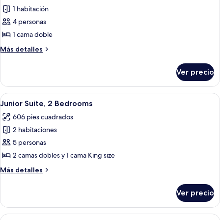
1 habitación
fotos
de
4 personas
Habitación
1 cama doble
estándar
Más
Más detalles
detalles
sobre
Ver precio
Habitación
estándar
Abrir
Habitación de hotel con dos camas, un 
4
Junior Suite, 2 Bedrooms
todas
606 pies cuadrados
las
2 habitaciones
fotos
de
5 personas
Junior
2 camas dobles y 1 cama King size
Suite,
Más
Más detalles
2
detalles
Bedrooms
sobre
Ver precio
Junior
Suite,
2
Abrir
Minibar, caja de seguridad en la habit