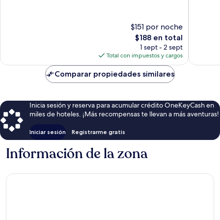
Hoteler
10,
10,
Muy
Muy
bueno,
bueno,
$151 por noche
2,962
2,343
El
$188 en total
opiniones
opinion
precio
1 sept - 2 sept
actual
Total con impuestos y cargos
es
de
Comparar propiedades similares
$188
Inicia sesión y reserva para acumular crédito OneKeyCash en
miles de hoteles. ¡Más recompensas te llevan a más aventuras!
Iniciar sesión
Registrarme gratis
Información de la zona