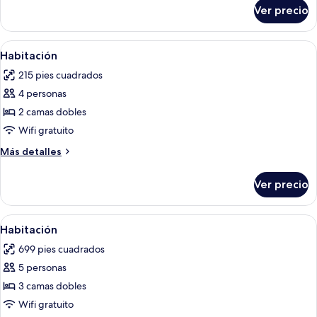
mar
sobre
Ver precio
Habitacion
Superior,
Vista
Abrir
Minibar, caja de seguridad en la habit
7
al
Habitación
todas
mar
215 pies cuadrados
las
4 personas
fotos
de
2 camas dobles
Habitación
Wifi gratuito
Más
Más detalles
detalles
sobre
Ver precio
Habitación
Abrir
Minibar, caja de seguridad en la habit
5
Habitación
todas
699 pies cuadrados
las
5 personas
fotos
de
3 camas dobles
Habitación
Wifi gratuito