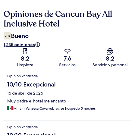
Opiniones de Cancun Bay All
Opiniones
Inclusive Hotel
Bueno
7.8
1,235 opiniones
8.2
7.6
8.2
Limpieza
Servicios
Servicio y personal
Opiniones
Opinión verificada
10/10 Excepcional
16 de abril de 2026
Muy padre el hotel me encanto
Miriam Vanessa Covarrubias, se hospedó 5 noches
Opinión verificada