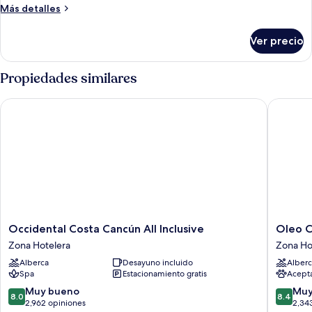
Más
Más detalles
detalles
sobre
Ver precio
Habitación
Propiedades similares
Occidental Costa Cancún All Inclusive
Oleo Can
Occidental
Oleo
Occidental Costa Cancún All Inclusive
Oleo C
Costa
Cancun
Zona Hotelera
Zona Ho
Cancún
Playa
Alberca
Desayuno incluido
Alberc
All
All
Spa
Estacionamiento gratis
Acept
Inclusive
Inclusiv
Zona
Resort
8.0
8.4
Muy bueno
Muy
8.0
8.4
Hotelera
Zona
de
de
2,962 opiniones
2,34