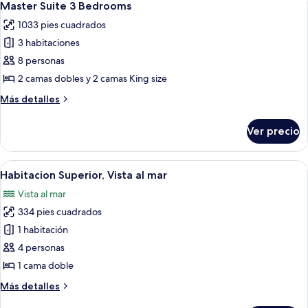
6
Bedrooms
Master Suite 3 Bedrooms
todas
1033 pies cuadrados
las
3 habitaciones
fotos
de
8 personas
Master
2 camas dobles y 2 camas King size
Suite
Más
Más detalles
3
detalles
Bedrooms
sobre
Ver precio
Master
Suite
3
Abrir
Habitación de hotel con dos camas, tel
8
Bedrooms
Habitacion Superior, Vista al mar
todas
Vista al mar
las
334 pies cuadrados
fotos
de
1 habitación
Habitacion
4 personas
Superior,
1 cama doble
Vista
Más
Más detalles
al
detalles