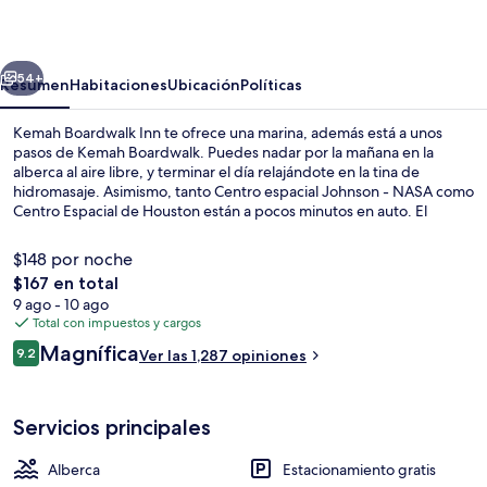
Inn
erior
Siguiente
54+
Resumen
Habitaciones
Ubicación
Políticas
Kemah Boardwalk Inn te ofrece una marina, además está a unos
pasos de Kemah Boardwalk. Puedes nadar por la mañana en la
alberca al aire libre, y terminar el día relajándote en la tina de
hidromasaje. Asimismo, tanto Centro espacial Johnson - NASA como
Centro Espacial de Houston están a pocos minutos en auto. El
personal amable y la ubicación reciben muy buenas calificaciones de
otros visitantes.
$148 por noche
El
$167 en total
precio
9 ago - 10 ago
Vista frontal de la propiedad por la t
total
Total con impuestos y cargos
es
Opiniones
Magnífica
9.2
Ver las 1,287 opiniones
de
9.2 de 10,
$167
Servicios principales
Alberca
Estacionamiento gratis