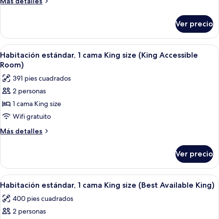
Más
Más detalles
King
detalles
size,
sobre
Ver precio
Habitación
vista
estándar,
a
1
Abrir
Una habitación de hotel con cama, mesit
la
4
cama
Habitación estándar, 1 cama King size (King Accessible
todas
King
bahía
Room)
size,
las
(King
391 pies cuadrados
vista
fotos
Bay
a
2 personas
de
View)
la
1 cama King size
Habitación
bahía
(King
estándar,
Wifi gratuito
Bay
1
Más
Más detalles
View)
cama
detalles
sobre
King
Ver precio
Habitación
size
estándar,
(King
1
Abrir
Una habitación de hotel con cama, mesit
5
Accessible
cama
Habitación estándar, 1 cama King size (Best Available King)
todas
King
Room)
400 pies cuadrados
size
las
(King
2 personas
fotos
Accessible