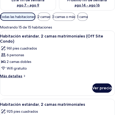
Este fin de semana
Próximo fin de semana
ago 7 - ago 9
ago 14 - ago 16
Filtros
Todas las habitaciones
2 camas
3 camas o más
1 cama
disponibles
para
Mostrando 15 de 15 habitaciones
las
Abrir
Caja de seguridad en la habitación y 
5
Habitación estándar, 2 camas matrimoniales (Off Site
habitaciones
todas
Condo)
las
961 pies cuadrados
fotos
6 personas
de
2 camas dobles
Habitación
estándar,
Wifi gratuito
2
Más
Más detalles
camas
detalles
sobre
matrimoniales
Ver precio
Habitación
(Off
estándar,
Site
2
Abrir
Una cocina compacta con armarios blan
1
Condo)
camas
Habitación estándar, 2 camas matrimoniales
todas
matrimoniales
925 pies cuadrados
(Off
las