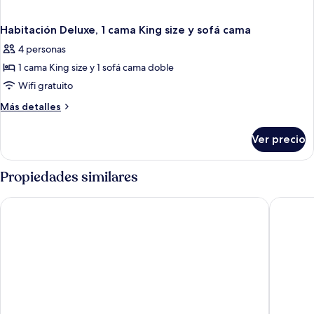
Habitación Deluxe, 1 cama King size y sofá cama
4 personas
1 cama King size y 1 sofá cama doble
Wifi gratuito
Más
Más detalles
detalles
sobre
Ver precio
Habitación
Deluxe,
1
Propiedades similares
cama
King
Courtyard by Marriott Houston Kemah
Scottish
size
y
sofá
cama