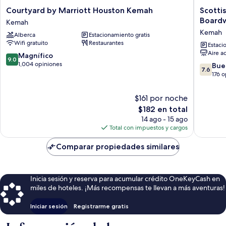
Courtyard
Scottish
Courtyard by Marriott Houston Kemah
Scotti
by
Inns
Board
Kemah
Marriott
and
Kemah
Alberca
Estacionamiento gratis
Houston
Suites
Wifi gratuito
Restaurantes
Kemah
-
Estaci
Aire a
Kemah
Near
9.0
Magnífico
9.0
Kemah
de
1,004 opiniones
7.6
Bue
7.6
Boardwa
10,
de
176 
Kemah
Magnífico,
10,
1,004
Bueno,
$161 por noche
opiniones
176
El
$182 en total
opinion
precio
14 ago - 15 ago
actual
Total con impuestos y cargos
es
de
Comparar propiedades similares
$182
Inicia sesión y reserva para acumular crédito OneKeyCash en
miles de hoteles. ¡Más recompensas te llevan a más aventuras!
Iniciar sesión
Registrarme gratis