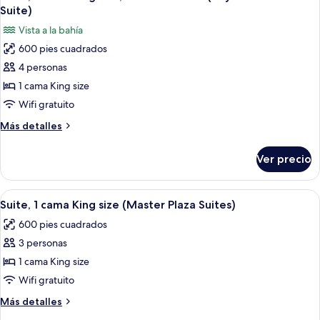
todas
King
Plaza
Suite)
size
las
View)
Vista a la bahía
(King
fotos
Premium
600 pies cuadrados
de
Plaza
4 personas
Suite,
View)
1
1 cama King size
cama
Wifi gratuito
King
Más
Más detalles
size,
detalles
vista
sobre
Ver precio
Suite,
a
1
la
cama
Abrir
Una habitación de hotel con una cama g
bahía
8
King
Suite, 1 cama King size (Master Plaza Suites)
todas
size,
(Bay
600 pies cuadrados
vista
las
View
a
3 personas
fotos
Master
la
de
1 cama King size
Suite)
bahía
Suite,
(Bay
Wifi gratuito
View
1
Más
Más detalles
Master
cama
detalles
Suite)