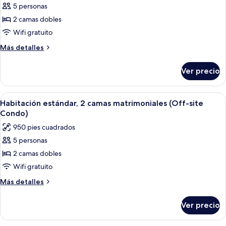
Site
5 personas
fotos
Condo)
de
2 camas dobles
Habitación
Wifi gratuito
estándar,
Más
Más detalles
2
detalles
camas
sobre
Ver precio
Habitación
matrimoniales
estándar,
2
Abrir
Área de sala de estar
8
camas
Habitación estándar, 2 camas matrimoniales (Off-site
todas
matrimoniales
Condo)
las
950 pies cuadrados
fotos
5 personas
de
2 camas dobles
Habitación
estándar,
Wifi gratuito
2
Más
Más detalles
camas
detalles
sobre
matrimoniales
Ver precio
Habitación
(Off-
estándar,
site