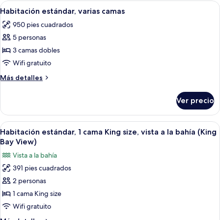
2
Abrir
Servicio a la habitación
3
Condo)
camas
Habitación estándar, varias camas
todas
matrimoniales
950 pies cuadrados
(Off-
las
site
5 personas
fotos
Condo)
de
3 camas dobles
Habitación
Wifi gratuito
estándar,
Más
Más detalles
varias
detalles
camas
sobre
Ver precio
Habitación
estándar,
varias
Abrir
Una habitación de hotel con una cama,
5
camas
Habitación estándar, 1 cama King size, vista a la bahía (King
todas
Bay View)
las
Vista a la bahía
fotos
391 pies cuadrados
de
2 personas
Habitación
estándar,
1 cama King size
1
Wifi gratuito
cama