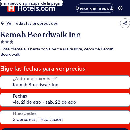
Ir a la sección principal de la página
Descargar la app
Ver todas las propiedades
Kemah Boardwalk Inn
Propiedad
de
Hotel frente a la bahía con alberca al aire libre, cerca de Kemah
3.0
Boardwalk
estrellas
Elige las fechas para ver precios
¿A dónde quieres ir?
Fechas
Huéspedes