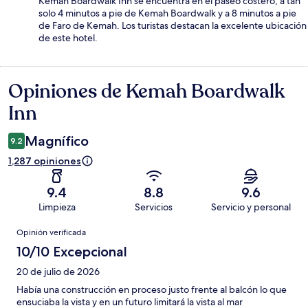
Kemah Boardwalk Inn se encuentra en el paseo costero, a tan
solo 4 minutos a pie de Kemah Boardwalk y a 8 minutos a pie
de Faro de Kemah. Los turistas destacan la excelente ubicación
de este hotel.
Opiniones de Kemah Boardwalk
Opiniones
Inn
Magnífico
9.2
1,287 opiniones
9.4
8.8
9.6
Limpieza
Servicios
Servicio y personal
Opiniones
Opinión verificada
10/10 Excepcional
20 de julio de 2026
Había una construcción en proceso justo frente al balcón lo que
ensuciaba la vista y en un futuro limitará la vista al mar