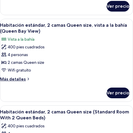
King
sobre
Ver precio
Suite,
size
1
(Master
cama
Abrir
Una habitación de hotel con cama, mesit
Plaza
5
King
Habitación estándar, 2 camas Queen size, vista a la bahía
todas
size
Suites)
(Queen Bay View)
(Master
las
Vista a la bahía
Plaza
fotos
Suites)
400 pies cuadrados
de
4 personas
Habitación
estándar,
2 camas Queen size
2
Wifi gratuito
camas
Más
Más detalles
Queen
detalles
size,
sobre
Ver precio
Habitación
vista
estándar,
a
2
Abrir
Habitación de hotel con dos camas, un 
la
4
camas
Habitación estándar, 2 camas Queen size (Standard Room
todas
Queen
bahía
With 2 Queen Beds)
size,
las
(Queen
400 pies cuadrados
vista
fotos
Bay
a