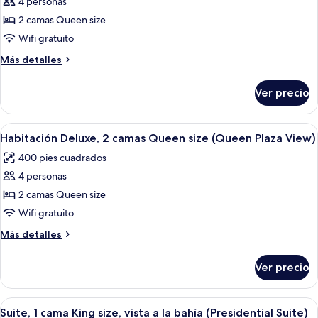
4 personas
de
View)
la
2 camas Queen size
Habitación
bahía
(Queen
estándar,
Wifi gratuito
Bay
2
Más
Más detalles
View)
camas
detalles
sobre
Queen
Ver precio
Habitación
size
estándar,
(Standard
2
Abrir
Habitación de hotel con dos camas, un 
4
Room
camas
Habitación Deluxe, 2 camas Queen size (Queen Plaza View)
todas
Queen
With
400 pies cuadrados
size
las
2
(Standard
4 personas
fotos
Queen
Room
de
2 camas Queen size
With
Beds)
Habitación
2
Wifi gratuito
Queen
Deluxe,
Más
Más detalles
Beds)
2
detalles
camas
sobre
Ver precio
Habitación
Queen
Deluxe,
size
2
Abrir
Una habitación de hotel con una cama,
(Queen
4
camas
Suite, 1 cama King size, vista a la bahía (Presidential Suite)