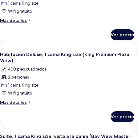
de
1 cama King size
Room)
Habitación
Wifi gratuito
estándar,
Más
Más detalles
1
detalles
cama
sobre
Ver precio
Habitación
King
estándar,
size
1
Abrir
Una habitación de hotel con una cama,
(Best
5
cama
Habitación Deluxe, 1 cama King size (King Premium Plaza
todas
King
Available
View)
size
las
King)
400 pies cuadrados
(Best
fotos
Available
2 personas
de
King)
1 cama King size
Habitación
Deluxe,
Wifi gratuito
1
Más
Más detalles
cama
detalles
sobre
King
Ver precio
Habitación
size
Deluxe,
(King
1
Abrir
Una habitación de hotel con una cama g
5
Premium
cama
Suite, 1 cama King size, vista a la bahía (Bay View Master