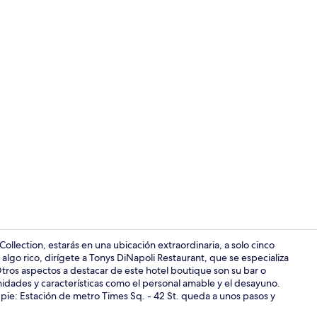
Diseño del ed
llection, estarás en una ubicación extraordinaria, a solo cinco
lgo rico, dirígete a Tonys DiNapoli Restaurant, que se especializa
Otros aspectos a destacar de este hotel boutique son su bar o
Bar (en la p
enidades y características como el personal amable y el desayuno.
 pie: Estación de metro Times Sq. - 42 St. queda a unos pasos y