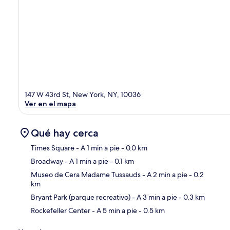
147 W 43rd St, New York, NY, 10036
Ver en el mapa
Qué hay cerca
Times Square
- A 1 min a pie
- 0.0 km
Broadway
- A 1 min a pie
- 0.1 km
Sec
Museo de Cera Madame Tussauds
- A 2 min a pie
- 0.2
km
Bryant Park (parque recreativo)
- A 3 min a pie
- 0.3 km
Rockefeller Center
- A 5 min a pie
- 0.5 km