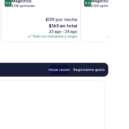
9.2
9.2
Magnífico
Magnífico
9.2
9.2
de
de
3,118 opiniones
6,165 opiniones
10,
10,
Magnífico,
Magnífico,
$139 por noche
$1
3,118
6,165
El
$163 en total
opiniones
opiniones
precio
23 ago - 24 ago
actual
Total con impuestos y cargos
Total con 
es
de
$163
Iniciar sesión
Registrarme gratis