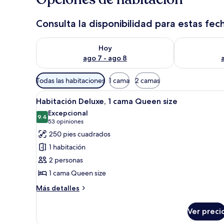
v
i
Consulta la disponibilidad para estas fec
a
j
Consulta la disponibilidad para hoy ago 7 - ago 8
Consulta la d
e
Hoy
r
ago 7 - ago 8
o
s
Filtros
Todas las habitaciones
1 cama
2 camas
disponibles
Abrir
Habitación de hotel con una ca
para
4
Habitación Deluxe, 1 cama Queen size
todas
las
Excepcional
las
9.4
habitaciones
9.4 de 10
(53
53 opiniones
fotos
opiniones)
250 pies cuadrados
de
1 habitación
Habitación
2 personas
Deluxe,
1 cama Queen size
1
cama
Más
Más detalles
detalles
Queen
sobre
size
Ver preci
Habitación
Deluxe,