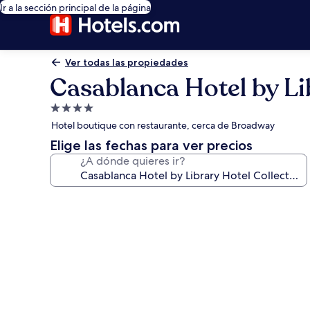
Ir a la sección principal de la página
Ver todas las propiedades
Casablanca Hotel by Li
Propiedad
de
Hotel boutique con restaurante, cerca de Broadway
4.0
Elige las fechas para ver precios
estrellas
¿A dónde quieres ir?
Galería
de
fotos
de
Casablanca
Hotel