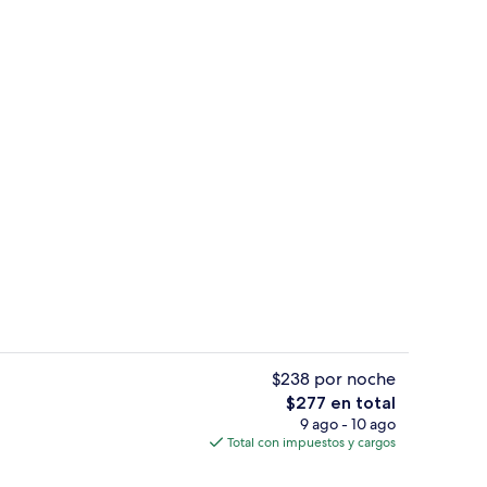
ificio
Entrada de la propiedad
$238 por noche
El
$277 en total
precio
9 ago - 10 ago
ropiedad)
Escaleras
total
Total con impuestos y cargos
es
de