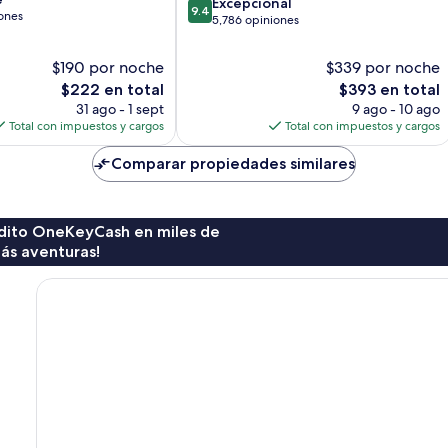
9.4
Excepcional
Accor
9.4
ones
de
5,786 opiniones
Manhattan
10,
Excepcional,
$190 por noche
$339 por noche
5,786
El
El
$222 en total
$393 en total
opiniones
precio
precio
31 ago - 1 sept
9 ago - 10 ago
actual
actual
Total con impuestos y cargos
Total con impuestos y cargos
es
es
de
de
Comparar propiedades similares
$222
$393
rédito OneKeyCash en miles de
ás aventuras!