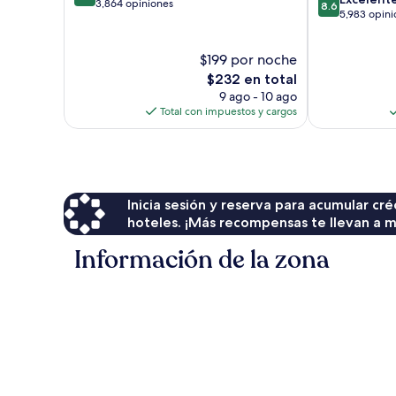
de
3,864 opiniones
8.6
de
5,983 opini
10,
10,
Magnífico,
Excelente,
3,864
$199 por noche
5,983
opiniones
El
opiniones
$232 en total
precio
9 ago - 10 ago
actual
Total con impuestos y cargos
es
de
$232
Inicia sesión y reserva para acumular c
hoteles. ¡Más recompensas te llevan a m
Información de la zona