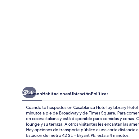
by
Library
Hotel
Collection
38+
Resumen
Habitaciones
Ubicación
Políticas
Cuando te hospedes en Casablanca Hotel by Library Hotel Co
minutos a pie de Broadway y de Times Square. Para comer a
en cocina italiana y está disponible para comidas y cenas. 
lounge y su terraza. A otros visitantes les encantan las am
Hay opciones de transporte público a una corta distancia a
Estación de metro 42 St. - Bryant Pk. está a 4 minutos.