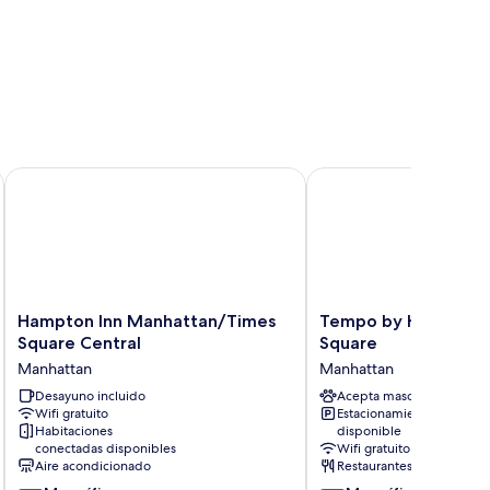
of ALL Accor
Hampton Inn Manhattan/Times Square Central
Tempo by Hilton New 
Hampton
Tempo
Hampton Inn Manhattan/Times
Tempo by Hilton Ne
Inn
by
Square Central
Square
Manhattan/Times
Hilton
Manhattan
Manhattan
Square
New
Central
Desayuno incluido
York
Acepta mascotas
Wifi gratuito
Estacionamiento
Manhattan
Times
Habitaciones
disponible
Square
conectadas disponibles
Wifi gratuito
Manhattan
Aire acondicionado
Restaurantes