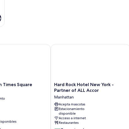
o
 Times Square
Hard Rock Hotel New York - Partner 
Hard
n Times Square
Hard Rock Hotel New York -
Rock
Partner of ALL Accor
Hotel
Manhattan
nto
New
York
Acepta mascotas
Estacionamiento
-
disponible
Partner
Acceso a internet
of
isponibles
Restaurantes
ALL
e