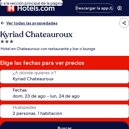
Ir a la sección principal de la página
Descargar la app
Ver todas las propiedades
Kyriad Chateauroux
Propiedad
de
Hotel en Chateauroux con restaurante y bar o lounge
3.0
estrellas
Elige las fechas para ver precios
¿A dónde quieres ir?
Fechas
Huéspedes
Buscar