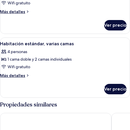
de
Wifi gratuito
Habitación
Más
Más detalles
estándar,
detalles
sobre
3
Ver precio
Habitación
camas
estándar,
individuales
3
Abrir
Una habitación de hotel con dos cama
7
camas
Habitación estándar, varias camas
todas
individuales
4 personas
las
1 cama doble y 2 camas individuales
fotos
de
Wifi gratuito
Habitación
Más
Más detalles
estándar,
detalles
sobre
varias
Ver precio
Habitación
camas
estándar,
varias
Propiedades similares
camas
Kyriad Chateauroux Nord Aeroport
ibis Cha