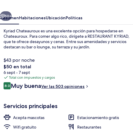
erior
Siguiente
50+
Resumen
Habitaciones
Ubicación
Políticas
Kyriad Chateauroux es una excelente opción para hospedarse en
Chateauroux. Para comer algo rico, dirígete a RESTAURANT KYRIAD,
que te ofrece desayunos y cenas. Entre sus amenidades y servicios
destacan su bar o lounge, su terraza y su jardín.
$43 por noche
El
$50 en total
precio
6 sept - 7 sept
total
Total con impuestos y cargos
Exterior
es
Opiniones
Muy buena
8.0
Ver las 503 opiniones
de
8.0 de 10,
$50
Servicios principales
Acepta mascotas
Estacionamiento gratis
Wifi gratuito
Restaurantes