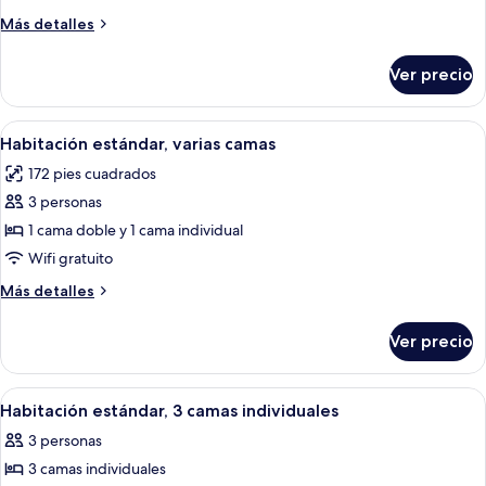
estándar,
Más
Más detalles
2
detalles
camas
sobre
Ver precio
Habitación
individuales
estándar,
2
Abrir
Una habitación de hotel con dos cama
7
camas
Habitación estándar, varias camas
todas
individuales
172 pies cuadrados
las
3 personas
fotos
de
1 cama doble y 1 cama individual
Habitación
Wifi gratuito
estándar,
Más
Más detalles
varias
detalles
camas
sobre
Ver precio
Habitación
estándar,
varias
Abrir
Habitación de hotel con dos camas, un 
7
camas
Habitación estándar, 3 camas individuales
todas
3 personas
las
3 camas individuales
fotos