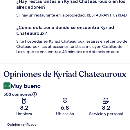
¿Hay restaurantes en Kyriad Chateauroux o en los
alrededores?
Sí, hay un restaurante en la propiedad, RESTAURANT KYRIAD.
¿Cómo es la zona donde se encuentra Kyriad
Chateauroux?
Si te hospedas en Kyriad Chateauroux, estarás en el centro de
Chateauroux. Las atracciones turísticas incluyen Castillos del
Loira, que se encuentra a 45 minutos de distancia en auto.
Opiniones de Kyriad Chateauroux
Opiniones
Muy bueno
8.0
503 opiniones
8.2
6.8
8.2
Limpieza
Ubicación
Servicio y personal
Opiniones
Opinión verificada