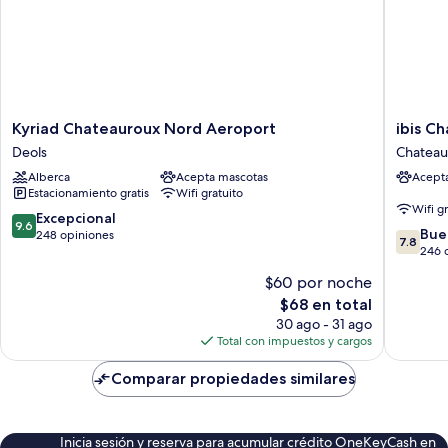
Kyriad
ibis
Kyriad Chateauroux Nord Aeroport
ibis C
Chateauroux
Chateau
Deols
Chateau
Nord
Chateau
Alberca
Acepta mascotas
Acept
Aeroport
Estacionamiento gratis
Wifi gratuito
Deols
Wifi g
9.6
Excepcional
9.6
7.8
Bue
de
248 opiniones
7.8
de
246 
10,
10,
Excepcional,
$60 por noche
Bueno,
248
El
$68 en total
246
opiniones
precio
opinion
30 ago - 31 ago
actual
Total con impuestos y cargos
es
de
Comparar propiedades similares
$68
Inicia sesión y reserva para acumular crédito OneKeyCash en