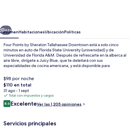
Points
by
Sheraton
erior
Siguiente
Tallahassee
43+
Resumen
Habitaciones
Ubicación
Políticas
Downtown
Four Points by Sheraton Tallahassee Downtown está a solo cinco
minutos en auto de Florida State University (universidad) y de
Universidad de Florida A&M. Después de refrescarte en la alberca al
aire libre, dirígete a Juicy Blue, que te deleitará con sus
especialidades de cocina americana, y está disponible para
desayunos, comidas y cenas. Destacan sus 2 bares o lounges, su bar
junto a la alberca y su sala de fitness. A otros visitantes les gusta las
$98 por noche
camas cómodas y el personal amable.
El
$110 en total
precio
31 ago - 1 sept
2 bares o lounges, bar junto a la alber
total
Total con impuestos y cargos
es
Opiniones
Excelente
8.6
Ver las 1,205 opiniones
de
8.6 de 10,
$110
Servicios principales