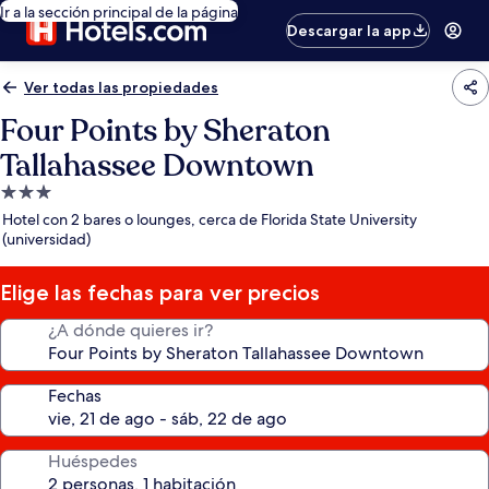
Ir a la sección principal de la página
Descargar la app
Ver todas las propiedades
Four Points by Sheraton
Tallahassee Downtown
Propiedad
de
Hotel con 2 bares o lounges, cerca de Florida State University
3.0
(universidad)
estrellas
Elige las fechas para ver precios
¿A dónde quieres ir?
Fechas
Huéspedes