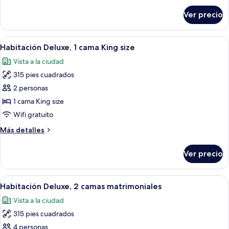
size
sobre
Ver precio
Habitación,
1
cama
Abrir
Habitación de hotel con un ventanal gr
5
Queen
Habitación Deluxe, 1 cama King size
todas
size
Vista a la ciudad
las
315 pies cuadrados
fotos
de
2 personas
Habitación
1 cama King size
Deluxe,
Wifi gratuito
1
Más
Más detalles
cama
detalles
King
sobre
Ver precio
Habitación
size
Deluxe,
1
Abrir
Habitación de hotel con dos camas, un
5
cama
Habitación Deluxe, 2 camas matrimoniales
todas
King
Vista a la ciudad
size
las
315 pies cuadrados
fotos
de
4 personas