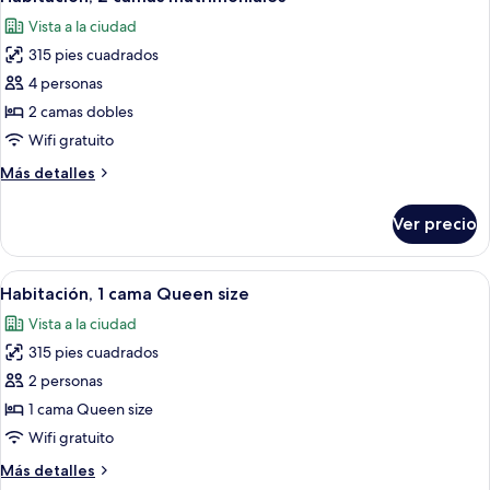
todas
size
Vista a la ciudad
las
315 pies cuadrados
fotos
de
4 personas
Habitación,
2 camas dobles
2
Wifi gratuito
camas
Más
Más detalles
matrimoniales
detalles
sobre
Ver precio
Habitación,
2
camas
Abrir
Habitación de hotel con una cama grand
5
matrimoniales
Habitación, 1 cama Queen size
todas
Vista a la ciudad
las
315 pies cuadrados
fotos
de
2 personas
Habitación,
1 cama Queen size
1
Wifi gratuito
cama
Más
Más detalles
Queen
detalles