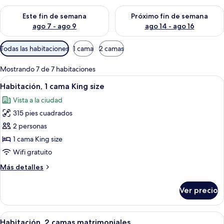
Consulta la disponibilidad para este fin de semana ago 7 - ag
Consulta la disponibilidad par
Este fin de semana
Próximo fin de semana
ago 7 - ago 9
ago 14 - ago 16
Filtros
Todas las habitaciones
1 cama
2 camas
disponibles
para
Mostrando 7 de 7 habitaciones
las
Abrir
Habitación de hotel con una cama gran
5
Habitación, 1 cama King size
habitaciones
todas
Vista a la ciudad
las
315 pies cuadrados
fotos
de
2 personas
Habitación,
1 cama King size
1
Wifi gratuito
cama
Más
Más detalles
King
detalles
size
sobre
Ver precio
Habitación,
1
cama
Abrir
Habitación de hotel con dos camas, un
5
King
Habitación, 2 camas matrimoniales