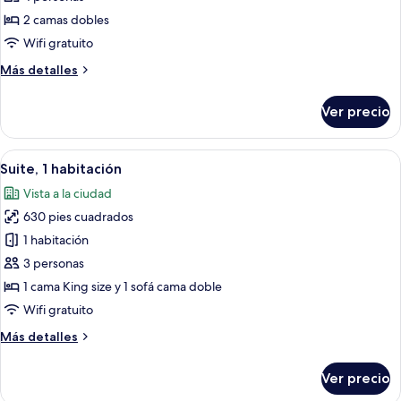
Habitación
2 camas dobles
Deluxe,
Wifi gratuito
2
Más
Más detalles
camas
detalles
matrimoniales
sobre
Ver precio
Habitación
Deluxe,
2
Abrir
Una sala de estar moderna con un tele
6
camas
Suite, 1 habitación
todas
matrimoniales
Vista a la ciudad
las
630 pies cuadrados
fotos
de
1 habitación
Suite,
3 personas
1
1 cama King size y 1 sofá cama doble
habitación
Wifi gratuito
Más
Más detalles
detalles
sobre
Ver precio
Suite,
1