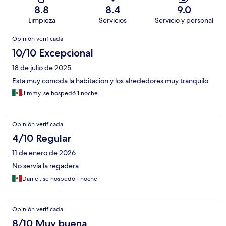
8.8
8.4
9.0
Limpieza
Servicios
Servicio y personal
Opiniones
Opinión verificada
10/10 Excepcional
18 de julio de 2025
Esta muy comoda la habitacion y los alrededores muy tranquilo
Jimmy, se hospedó 1 noche
Opinión verificada
4/10 Regular
11 de enero de 2026
No servía la regadera
Daniel, se hospedó 1 noche
Opinión verificada
8/10 Muy buena