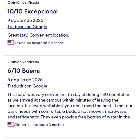
Opinión verificada
10/10 Excepcional
9 de abril de 2026
Traducir con Google
Great stay. Convenient location.
Da'Sha, se hospedó 2 noches
Opinión verificada
6/10 Buena
5 de julio de 2026
Traducir con Google
This hotel was very convenient to stay at during FSU orientation
as we arrived at the campus within minutes of leaving the
location. It is even walkable if you don't mind the heat. It met our
basic needs with comfortable beds, a hot shower, microwave,
and refrigerator. They even provide free bottles of water in the
room. However, the decor could definitely use some updating
Clinton, se hospedó 3 noches
and the corners in the bathroom floor could use some attention.
The restaurant staff was very friendly and the food was good.
Would stay again if the price is right.