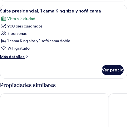
habitación
Abrir
Un moderno comedor con un amplio vent
7
Suite presidencial, 1 cama King size y sofá cama
todas
Vista a la ciudad
las
900 pies cuadrados
fotos
de
3 personas
Suite
1 cama King size y 1 sofá cama doble
presidencial,
Wifi gratuito
1
Más
Más detalles
cama
detalles
King
sobre
Ver precio
Suite
size
presidencial,
y
1
Propiedades similares
sofá
cama
cama
King
Hyatt House Tallahassee Capitol – University
Country I
size
y
sofá
cama