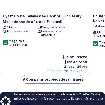
Hyatt
Country
Hyatt House Tallahassee Capitol – University
Countr
House
Inn
Univers
Distrito de Arte de la Plaza del Ferrocarril
Tallahassee
&
Tallahas
Alberca
Desayuno incluido
Capitol
Suites
Acepta mascotas
Estacionamiento
–
by
Alberc
disponible
Wifi g
University
Radisson
9.0
Distrito
Magnífico
Tallahas
8.4
Muy
9.0
8.4
de
de
1,716 opiniones
Universi
de
1,68
10,
Arte
Area,
10,
Magnífico,
de
FL
Muy
$118 por noche
1,716
la
Tallahas
bueno,
opiniones
El
Plaza
$133 en total
1,680
precio
del
23 ago - 24 ago
opinion
actual
Ferrocarril
Total con impuestos y cargos
es
de
Comparar propiedades similares
$133
Inicia sesión y reserva para acumular crédito OneKeyCash en
miles de hoteles. ¡Más recompensas te llevan a más aventuras!