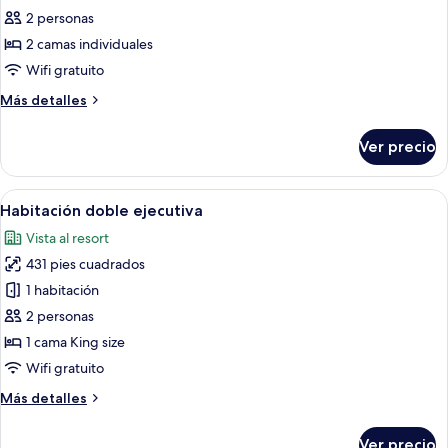
2 personas
fotos
de
2 camas individuales
Habitación
Wifi gratuito
Premier
Más
Más detalles
con
detalles
2
sobre
Ver precio
Habitación
camas
Premier
individuales
con
Abrir
Una habitación de hotel con una cama 
15
2
Habitación doble ejecutiva
todas
camas
Vista al resort
individuales
las
431 pies cuadrados
fotos
de
1 habitación
Habitación
2 personas
doble
1 cama King size
ejecutiva
Wifi gratuito
Más
Más detalles
detalles
sobre
Ver precio