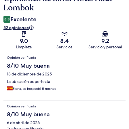
Lombok
Excelente
8.8
52 opiniones
9.0
8.4
9.2
Limpieza
Servicios
Servicio y personal
Opiniones
Opinión verificada
8/10 Muy buena
13 de diciembre de 2025
La ubicación es perfecta
Elena, se hospedó 5 noches
Opinión verificada
8/10 Muy buena
6 de abril de 2026
Traducir con Google