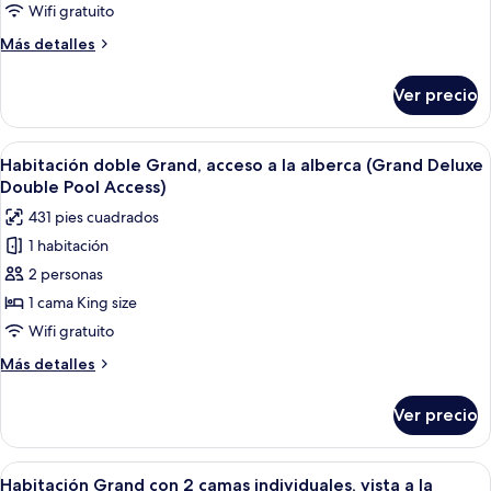
Grand,
Wifi gratuito
vista
Más
Más detalles
a
detalles
la
sobre
Ver precio
Habitación
alberca
doble
(Grand
Grand,
Abrir
Una habitación de hotel moderna con u
Deluxe
7
vista
Habitación doble Grand, acceso a la alberca (Grand Deluxe
todas
a
Double)
Double Pool Access)
la
las
431 pies cuadrados
alberca
fotos
(Grand
1 habitación
de
Deluxe
2 personas
Habitación
Double)
doble
1 cama King size
Grand,
Wifi gratuito
acceso
Más
Más detalles
a
detalles
la
sobre
Ver precio
Habitación
alberca
doble
(Grand
Grand,
Abrir
Habitación de hotel con dos camas, un 
Deluxe
7
acceso
Habitación Grand con 2 camas individuales, vista a la