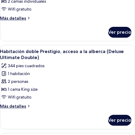
2 camas individuales
Habitación
Double)
Prestigio
Wifi gratuito
con
Más
Más detalles
2
detalles
sobre
camas
Ver precio
Habitación
individuales,
Prestigio
vista
con
Abrir
Habitación de hotel con una cama grande
5
a
2
Habitación doble Prestigio, acceso a la alberca (Deluxe
todas
camas
la
Ultimate Double)
individuales,
las
alberca
344 pies cuadrados
vista
fotos
(Deluxe
a
1 habitación
de
la
Ultimate
2 personas
Habitación
alberca
Twin)
(Deluxe
doble
1 cama King size
Ultimate
Prestigio,
Wifi gratuito
Twin)
acceso
Más
Más detalles
a
detalles
la
sobre
Ver precio
Habitación
alberca
doble
(Deluxe
Prestigio,