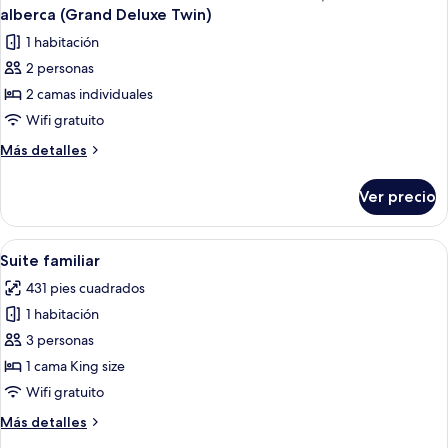
todas
a
Double
alberca (Grand Deluxe Twin)
la
las
Pool
1 habitación
alberca
fotos
Access)
(Grand
2 personas
de
Deluxe
2 camas individuales
Habitación
Double
Pool
Grand
Wifi gratuito
Access)
con
Más
Más detalles
2
detalles
sobre
camas
Ver precio
Habitación
individuales,
Grand
vista
con
Abrir
Habitación de hotel moderna con una c
10
a
2
Suite familiar
todas
camas
la
431 pies cuadrados
individuales,
las
alberca
vista
1 habitación
fotos
(Grand
a
de
3 personas
la
Deluxe
Suite
alberca
1 cama King size
Twin)
(Grand
familiar
Wifi gratuito
Deluxe
Twin)
Más
Más detalles
detalles