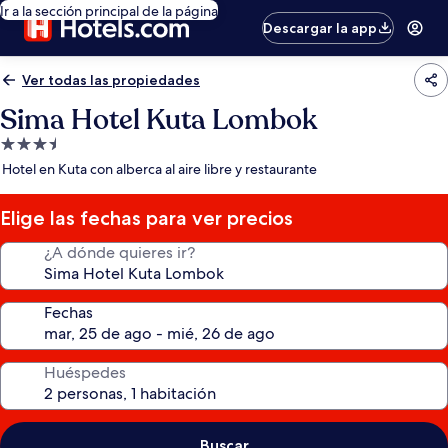
Ir a la sección principal de la página
Descargar la app
Ver todas las propiedades
Sima Hotel Kuta Lombok
Propiedad
de
Hotel en Kuta con alberca al aire libre y restaurante
3.5
estrellas
Elige las fechas para ver precios
¿A dónde quieres ir?
Fechas
Huéspedes
Buscar