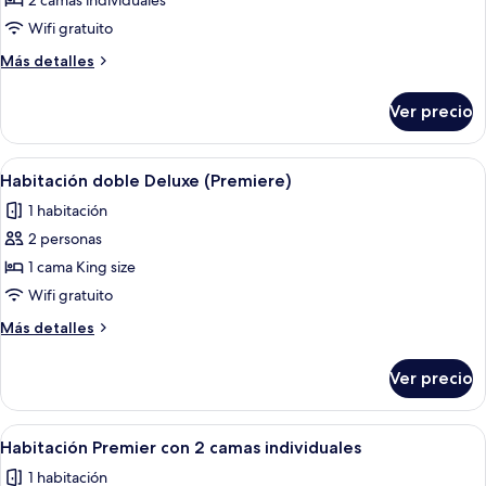
de
2 camas individuales
Habitación
Wifi gratuito
Deluxe
Más
Más detalles
con
detalles
2
sobre
Ver precio
Habitación
camas
Deluxe
individuales
con
Abrir
Habitación de hotel con cama, escritorio
13
2
Habitación doble Deluxe (Premiere)
todas
camas
1 habitación
individuales
las
2 personas
fotos
de
1 cama King size
Habitación
Wifi gratuito
doble
Más
Más detalles
Deluxe
detalles
(Premiere)
sobre
Ver precio
Habitación
doble
Deluxe
Abrir
Habitación de hotel con dos camas, un e
11
(Premiere)
Habitación Premier con 2 camas individuales
todas
1 habitación
las