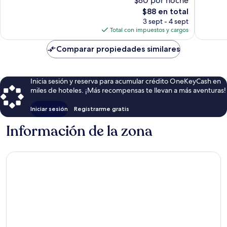
$80 por noche
Excepcional,
32
141
El
opinion
$88 en total
opiniones
precio
3 sept - 4 sept
actual
Total con impuestos y cargos
es
de
Comparar propiedades similares
$88
Inicia sesión y reserva para acumular crédito OneKeyCash en
miles de hoteles. ¡Más recompensas te llevan a más aventuras!
Iniciar sesión
Registrarme gratis
Información de la zona