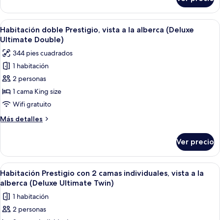
Habitación
doble
ejecutiva
Abrir
Una habitación de hotel moderna con u
5
Habitación doble Prestigio, vista a la alberca (Deluxe
todas
Ultimate Double)
las
344 pies cuadrados
fotos
1 habitación
de
2 personas
Habitación
doble
1 cama King size
Prestigio,
Wifi gratuito
vista
Más
Más detalles
a
detalles
la
sobre
Ver precio
Habitación
alberca
doble
(Deluxe
Prestigio,
Abrir
Minibar, caja de seguridad en la habita
Ultimate
6
vista
Habitación Prestigio con 2 camas individuales, vista a la
todas
a
Double)
alberca (Deluxe Ultimate Twin)
la
las
1 habitación
alberca
fotos
(Deluxe
2 personas
de
Ultimate