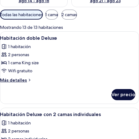
ago 14 - ago 16
ago 21 - ago 23
Filtros
Todas las habitaciones
1 cama
2 camas
disponibles
para
Mostrando 13 de 13 habitaciones
las
Abrir
Habitación de hotel con una cama grande
9
Habitación doble Deluxe
habitaciones
todas
1 habitación
las
2 personas
fotos
de
1 cama King size
Habitación
Wifi gratuito
doble
Más
Más detalles
Deluxe
detalles
sobre
Ver precio
Habitación
doble
Deluxe
Abrir
Habitación de hotel con dos camas, un
12
Habitación Deluxe con 2 camas individuales
todas
1 habitación
las
2 personas
fotos