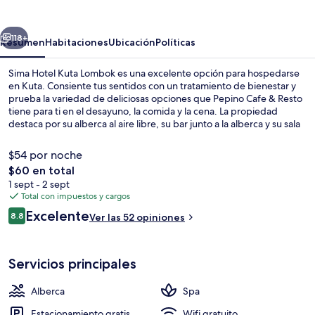
Kuta
Lombok
erior
Siguiente
118+
Resumen
Habitaciones
Ubicación
Políticas
Sima Hotel Kuta Lombok es una excelente opción para hospedarse
en Kuta. Consiente tus sentidos con un tratamiento de bienestar y
prueba la variedad de deliciosas opciones que Pepino Cafe & Resto
tiene para ti en el desayuno, la comida y la cena. La propiedad
destaca por su alberca al aire libre, su bar junto a la alberca y su sala
de fitness.
$54 por noche
El
$60 en total
precio
1 sept - 2 sept
Vista frontal de la propiedad
total
Total con impuestos y cargos
es
Opiniones
Excelente
8.8
Ver las 52 opiniones
de
8.8 de 10,
$60
Servicios principales
Alberca
Spa
Estacionamiento gratis
Wifi gratuito