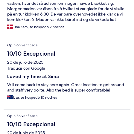
vasken, hvor det så ud som om nogen havde brækket sig.
Morgenmaden var åben fra 6 hvilket vi var glade for da vi skulle
på en tur klokken 6.30. De var bare overhovedet ikke klar da vi
kom klokken 6. Maden var ikke båret ind og de virkede lidt
forvirret over at der var gæster der. Morgenmaden dagen efter
Tina Kam, se hospedó 2 noches
klokken 7 forløb bedre og var en super morgenmad Staff var
dog utroligt hjælpsomme og deres reception og personalet der
var fremragende.
Opinión verificada
10/10 Excepcional
20 de julio de 2025
Traducir con Google
Loved my time at Sima
Will come back to stay here again. Great location to get around
and staff very polite. Also the bed is super comfortable!
Lisa, se hospedó 10 noches
Opinión verificada
10/10 Excepcional
20 de junio de 2025