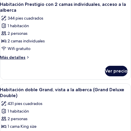
Abrir
Minibar, caja de seguridad en la habita
Ultimate
6
acceso
Habitación Prestigio con 2 camas individuales, acceso a la
todas
a
Double)
alberca
la
las
344 pies cuadrados
alberca
fotos
(Deluxe
1 habitación
de
Ultimate
2 personas
Habitación
Double)
Prestigio
2 camas individuales
con
Wifi gratuito
2
Más
Más detalles
camas
detalles
individuales,
sobre
Ver precio
Habitación
acceso
Prestigio
a
con
Abrir
Una habitación de hotel con cama, sofá
la
6
2
Habitación doble Grand, vista a la alberca (Grand Deluxe
todas
camas
alberca
Double)
individuales,
las
431 pies cuadrados
acceso
fotos
a
1 habitación
de
la
2 personas
Habitación
alberca
doble
1 cama King size