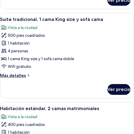
Ver precio
Habitación
acceso
estándar,
para
1
Abrir
Ropa de cama de alta calidad y camas 
personas
8
cama
Suite tradicional, 1 cama King size y sofá cama
todas
discapacitadas
King
Vista a la ciudad
size,
las
con
500 pies cuadrados
fotos
acceso
de
1 habitación
para
Suite
personas
4 personas
discapacitadas
tradicional,
1 cama King size y 1 sofá cama doble
1
Wifi gratuito
cama
Más
Más detalles
King
detalles
size
sobre
Ver precio
y
Suite
tradicional,
sofá
1
Abrir
Ropa de cama de alta calidad y camas 
cama
7
cama
Habitación estándar, 2 camas matrimoniales
todas
King
Vista a la ciudad
size
las
y
400 pies cuadrados
fotos
sofá
de
1 habitación