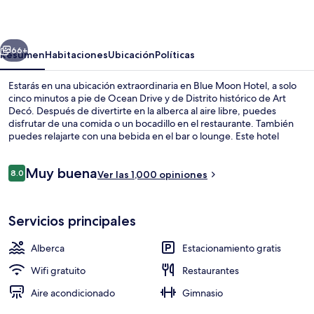
Hotel
erior
Siguiente
66+
Resumen
Habitaciones
Ubicación
Políticas
Estarás en una ubicación extraordinaria en Blue Moon Hotel, a solo
cinco minutos a pie de Ocean Drive y de Distrito histórico de Art
Decó. Después de divertirte en la alberca al aire libre, puedes
disfrutar de una comida o un bocadillo en el restaurante. También
puedes relajarte con una bebida en el bar o lounge. Este hotel
boutique destaca por su alberca techada, su bar junto a la alberca y
su sala de fitness. Otros visitantes hablan maravillas de las
Opiniones
Muy buena
amenidades y características como la alberca y el personal amable.
8.0
Ver las 1,000 opiniones
8.0 de 10,
Alberca techada y alberca al aire libre
Servicios principales
Alberca
Estacionamiento gratis
Wifi gratuito
Restaurantes
Aire acondicionado
Gimnasio