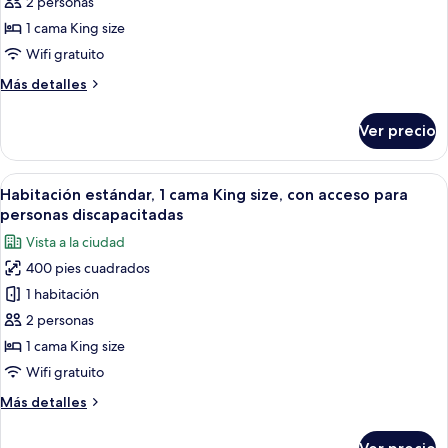
Habitación
2 personas
estándar,
1 cama King size
1
Wifi gratuito
cama
Más
Más detalles
King
detalles
size
sobre
Ver precio
Habitación
estándar,
1
Abrir
Ropa de cama de alta calidad y camas 
6
cama
Habitación estándar, 1 cama King size, con acceso para
todas
King
personas discapacitadas
size
las
Vista a la ciudad
fotos
400 pies cuadrados
de
1 habitación
Habitación
estándar,
2 personas
1
1 cama King size
cama
Wifi gratuito
King
Más
Más detalles
size,
detalles
con
sobre