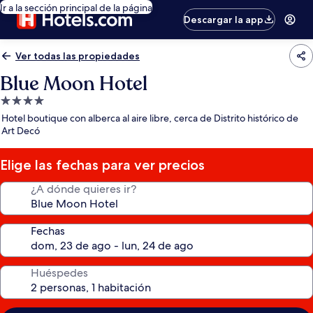
Ir a la sección principal de la página
Descargar la app
Ver todas las propiedades
Blue Moon Hotel
Propiedad
de
Hotel boutique con alberca al aire libre, cerca de Distrito histórico de
4.0
Art Decó
estrellas
Elige las fechas para ver precios
¿A dónde quieres ir?
Fechas
Huéspedes