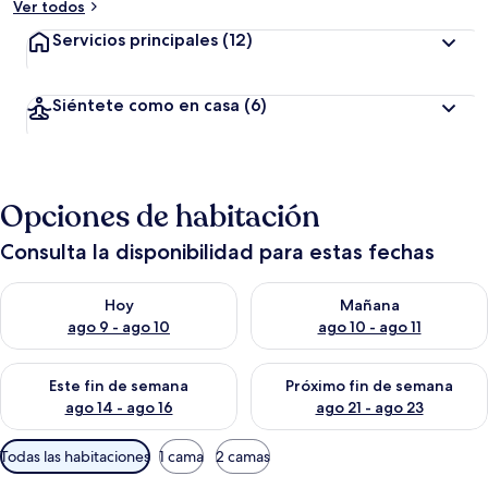
Ver todos
Servicios principales
(12)
Siéntete como en casa
(6)
Opciones de habitación
Consulta la disponibilidad para estas fechas
Consulta la disponibilidad para hoy ago 9 - ago 10
Consulta la disponibilidad par
Hoy
Mañana
ago 9 - ago 10
ago 10 - ago 11
Consulta la disponibilidad para este fin de semana ago 14 - ag
Consulta la disponibilidad pa
Este fin de semana
Próximo fin de semana
ago 14 - ago 16
ago 21 - ago 23
Filtros
Todas las habitaciones
1 cama
2 camas
disponibles