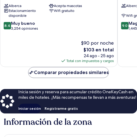
Hotel,
Beach
Alberca
Acepta mascotas
Alberc
South
South
Estacionamiento
Wifi gratuito
Beach
Beach
disponible
Wifi g
South
8.4
9.0
Beach
Muy bueno
Mag
8.4
9.0
de
de
3,254 opiniones
1,44
10,
10,
Muy
Magnífi
$90 por noche
bueno,
1,445
El
$103 en total
3,254
opinion
precio
24 ago - 25 ago
opiniones
actual
Total con impuestos y cargos
es
de
Comparar propiedades similares
$103
Inicia sesión y reserva para acumular crédito OneKeyCash en
miles de hoteles. ¡Más recompensas te llevan a más aventuras!
Iniciar sesión
Registrarme gratis
Información de la zona