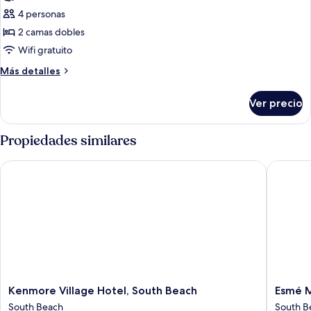
cama
Habitación
4 personas
estándar,
2 camas dobles
2
Wifi gratuito
camas
Más
Más detalles
matrimoniales
detalles
sobre
Ver precio
Habitación
estándar,
2
Propiedades similares
camas
matrimoniales
Kenmore Village Hotel, South Beach
Esmé Mi
Kenmore
Esmé
Kenmore Village Hotel, South Beach
Esmé 
Village
Miami
South Beach
South B