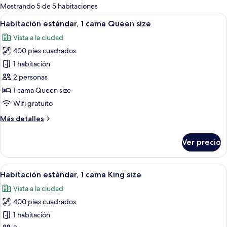
para
Mostrando 5 de 5 habitaciones
las
Abrir
Ropa de cama de alta calidad y camas 
8
Habitación estándar, 1 cama Queen size
habitaciones
todas
Vista a la ciudad
las
400 pies cuadrados
fotos
de
1 habitación
Habitación
2 personas
estándar,
1 cama Queen size
1
Wifi gratuito
cama
Más
Más detalles
Queen
detalles
size
sobre
Ver precio
Habitación
estándar,
1
Abrir
Ropa de cama de alta calidad y camas 
8
cama
Habitación estándar, 1 cama King size
todas
Queen
Vista a la ciudad
size
las
400 pies cuadrados
fotos
de
1 habitación